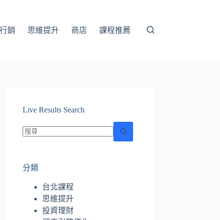
行銷
思維提升
商店
課程推薦
Live Results Search
找
不
分類
到
符
台北課程
合
思維提升
條
投資理財
件