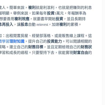
驚人。簡單來說，
複利
就是利滾利，也就是把賺到的利息
越明顯。舉例來說，如果每年
投資
1萬元，年報酬率為
想要善用
複利效應
，就要盡早開始
投資
，並且長期持
息再投入
，讓
股息
自動 reinvest，加速
複利
的累積。
如：出租閒置房屋、經營部落格、或是販售線上課程。這
續學習
理財知識
，提升自己的
投資能力
。可以閱讀相關的
策略。建立自己的
財務目標
，並且定期檢視自己的
財務狀
學習和成長的過程。只要堅持下去，就能實現
財富自由
的