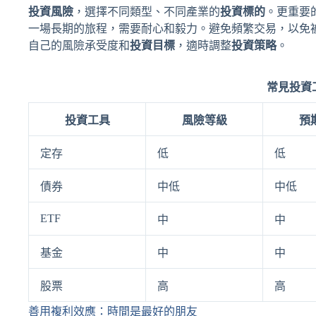
投資風險
，選擇不同類型、不同產業的
投資標的
。更重要
一場長期的旅程，需要耐心和毅力。避免頻繁交易，以免
自己的風險承受度和
投資目標
，適時調整
投資策略
。
常見投資
投資工具
風險等級
預
定存
低
低
債券
中低
中低
ETF
中
中
基金
中
中
股票
高
高
善用複利效應：時間是最好的朋友