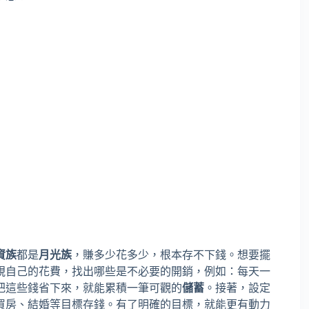
資族
都是
月光族
，賺多少花多少，根本存不下錢。想要擺
視自己的花費，找出哪些是不必要的開銷，例如：每天一
把這些錢省下來，就能累積一筆可觀的
儲蓄
。接著，設定
買房、結婚等目標存錢。有了明確的目標，就能更有動力