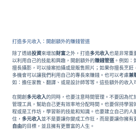
打造多元收入：開創額外的賺錢管道
除了透過
投資
來增加
財富
之外，打造
多元收入
也是非常重
以利用自己的技能和興趣，開創額外的
賺錢管道
。例如：
擅長攝影，可以接案拍攝或是販售照片；如果你擅長烹飪
多機會可以讓我們利用自己的專長來賺錢。也可以考慮
兼
如：擔任家教、翻譯、或是設計師等等。這些額外的收入
在開創
多元收入
的同時，也要注意時間管理。不要因為忙
管理工具，幫助自己更有效率地分配時間。也要保持學習
程或是工作坊，學習新的技能和知識。也要建立自己的人
住，
多元收入
並不是要讓你變成工作狂，而是要讓你擁有
自由
的目標，並且擁有更豐富的人生。