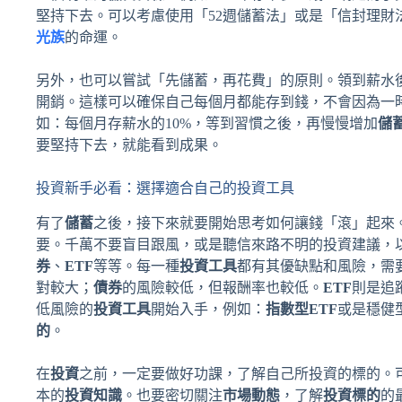
堅持下去。可以考慮使用「52週儲蓄法」或是「信封理財
光族
的命運。
另外，也可以嘗試「先儲蓄，再花費」的原則。領到薪水
開銷。這樣可以確保自己每個月都能存到錢，不會因為一
如：每個月存薪水的10%，等到習慣之後，再慢慢增加
儲
要堅持下去，就能看到成果。
投資新手必看：選擇適合自己的投資工具
有了
儲蓄
之後，接下來就要開始思考如何讓錢「滾」起來
要。千萬不要盲目跟風，或是聽信來路不明的投資建議，
券
、
ETF
等等。每一種
投資工具
都有其優缺點和風險，需
對較大；
債券
的風險較低，但報酬率也較低。
ETF
則是追
低風險的
投資工具
開始入手，例如：
指數型ETF
或是穩健
的
。
在
投資
之前，一定要做好功課，了解自己所投資的標的。
本的
投資知識
。也要密切關注
市場動態
，了解
投資標的
的