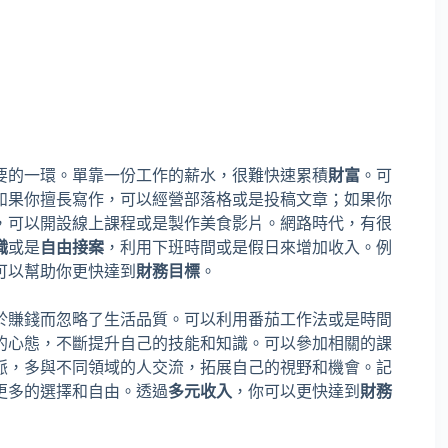
要的一環。單靠一份工作的薪水，很難快速累積
財富
。可
如果你擅長寫作，可以經營部落格或是投稿文章；如果你
，可以開設線上課程或是製作美食影片。網路時代，有很
職
或是
自由接案
，利用下班時間或是假日來增加收入。例
可以幫助你更快達到
財務目標
。
於賺錢而忽略了生活品質。可以利用番茄工作法或是時間
的心態，不斷提升自己的技能和知識。可以參加相關的課
脈，多與不同領域的人交流，拓展自己的視野和機會。記
更多的選擇和自由。透過
多元收入
，你可以更快達到
財務