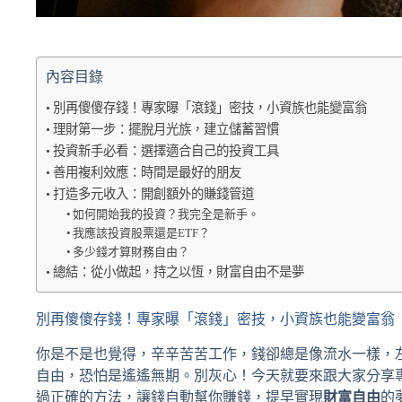
內容目錄
別再傻傻存錢！專家曝「滾錢」密技，小資族也能變富翁
理財第一步：擺脫月光族，建立儲蓄習慣
投資新手必看：選擇適合自己的投資工具
善用複利效應：時間是最好的朋友
打造多元收入：開創額外的賺錢管道
如何開始我的投資？我完全是新手。
我應該投資股票還是ETF？
多少錢才算財務自由？
總結：從小做起，持之以恆，財富自由不是夢
別再傻傻存錢！專家曝「滾錢」密技，小資族也能變富翁
你是不是也覺得，辛辛苦苦工作，錢卻總是像流水一樣，
自由，恐怕是遙遙無期。別灰心！今天就要來跟大家分享
過正確的方法，讓錢自動幫你賺錢，提早實現
財富自由
的