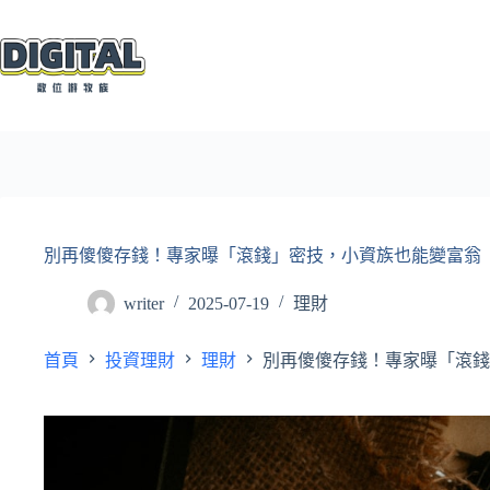
跳
至
主
要
內
容
別再傻傻存錢！專家曝「滾錢」密技，小資族也能變富翁
writer
2025-07-19
理財
首頁
投資理財
理財
別再傻傻存錢！專家曝「滾錢