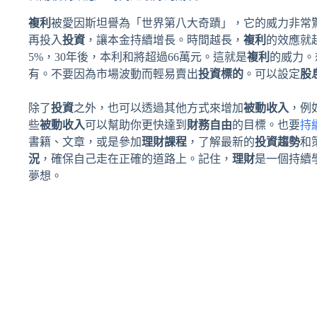
複利
被愛因斯坦譽為「世界第八大奇蹟」，它的威力非常
再投入
投資
，讓本金持續增長。時間越長，
複利
的效應就
5%，30年後，本利和將超過66萬元。這就是
複利
的威力。
有。不要因為市場波動而輕易賣出
投資標的
。可以設定
股
除了
投資
之外，也可以透過其他方式來增加
被動收入
，例
些
被動收入
可以幫助你更快達到
財務自由
的目標。也要
持
書籍、文章，或是參加
理財課程
，了解最新的
投資趨勢
和
況
，確保自己走在正確的道路上。記住，
理財
是一個持續
夢想。