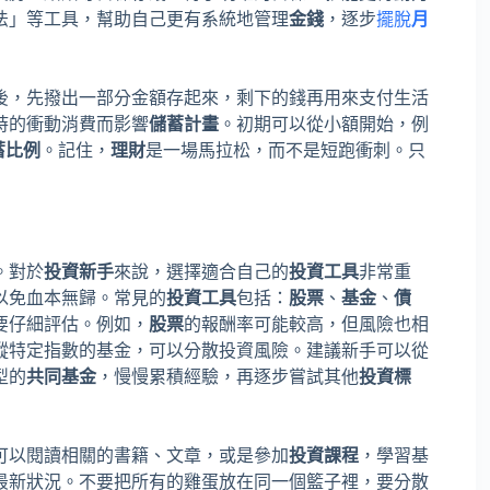
法」等工具，幫助自己更有系統地管理
金錢
，逐步
擺脫
月
後，先撥出一部分金額存起來，剩下的錢再用來支付生活
時的衝動消費而影響
儲蓄計畫
。初期可以從小額開始，例
蓄比例
。記住，
理財
是一場馬拉松，而不是短跑衝刺。只
。對於
投資新手
來說，選擇適合自己的
投資工具
非常重
以免血本無歸。常見的
投資工具
包括：
股票
、
基金
、
債
要仔細評估。例如，
股票
的報酬率可能較高，但風險也相
蹤特定指數的基金，可以分散投資風險。建議新手可以從
型的
共同基金
，慢慢累積經驗，再逐步嘗試其他
投資標
可以閱讀相關的書籍、文章，或是參加
投資課程
，學習基
最新狀況。不要把所有的雞蛋放在同一個籃子裡，要分散