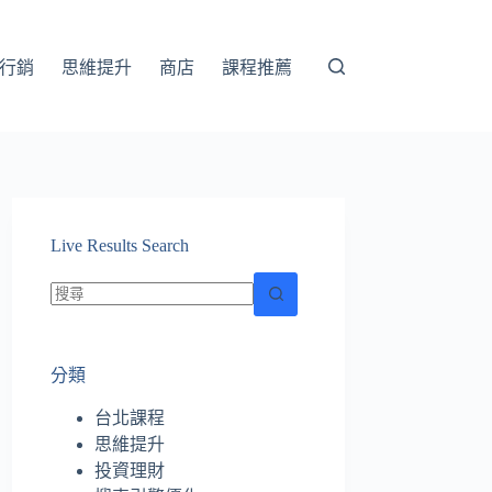
行銷
思維提升
商店
課程推薦
Live Results Search
找
不
分類
到
符
台北課程
合
思維提升
條
投資理財
件