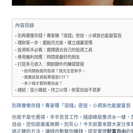
內容目錄
別再傻傻存錢！專家曝「滾錢」密技，小資族也能變富翁
理財第一步：擺脫月光族，建立儲蓄習慣
投資新手必看：選擇適合自己的投資工具
善用複利效應：時間是最好的朋友
打造多元收入：開創額外的賺錢管道
如何開始我的投資？我完全是新手。
我應該投資股票還是ETF？
多少錢才算財務自由？
總結：從小做起，持之以恆，財富自由不是夢
別再傻傻存錢！專家曝「滾錢」密技，小資族也能變富翁
你是不是也覺得，辛辛苦苦工作，錢卻總是像流水一樣，
自由，恐怕是遙遙無期。別灰心！今天就要來跟大家分享
過正確的方法，讓錢自動幫你賺錢，提早實現
財富自由
的