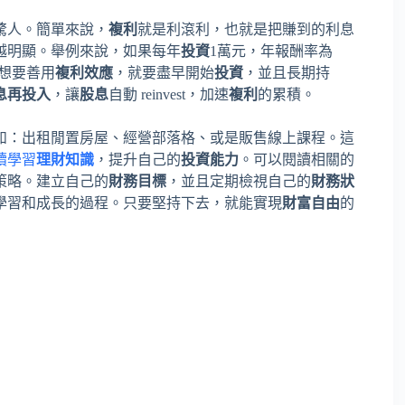
驚人。簡單來說，
複利
就是利滾利，也就是把賺到的利息
越明顯。舉例來說，如果每年
投資
1萬元，年報酬率為
想要善用
複利效應
，就要盡早開始
投資
，並且長期持
息再投入
，讓
股息
自動 reinvest，加速
複利
的累積。
如：出租閒置房屋、經營部落格、或是販售線上課程。這
續學習
理財知識
，提升自己的
投資能力
。可以閱讀相關的
策略。建立自己的
財務目標
，並且定期檢視自己的
財務狀
學習和成長的過程。只要堅持下去，就能實現
財富自由
的