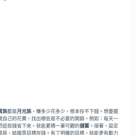
資族
都是
月光族
，賺多少花多少，根本存不下錢。想要擺
視自己的花費，找出哪些是不必要的開銷，例如：每天一
把這些錢省下來，就能累積一筆可觀的
儲蓄
。接著，設定
買房、結婚等目標存錢。有了明確的目標，就能更有動力