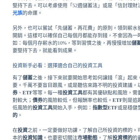
堅持下去。可以考慮使用「52週儲蓄法」或是「信封理財
光族
的命運。
另外，也可以嘗試「先儲蓄，再花費」的原則。領到薪水
開銷。這樣可以確保自己每個月都能存到錢，不會因為一
如：每個月存薪水的10%，等到習慣之後，再慢慢增加
儲
要堅持下去，就能看到成果。
投資新手必看：選擇適合自己的投資工具
有了
儲蓄
之後，接下來就要開始思考如何讓錢「滾」起來
要。千萬不要盲目跟風，或是聽信來路不明的投資建議，
券
、
ETF
等等。每一種
投資工具
都有其優缺點和風險，需
對較大；
債券
的風險較低，但報酬率也較低。
ETF
則是追
低風險的
投資工具
開始入手，例如：
指數型ETF
或是穩健
的
。
在
投資
之前，一定要做好功課，了解自己所投資的標的。
本的
投資知識
。也要密切關注
市場動態
，了解
投資標的
的