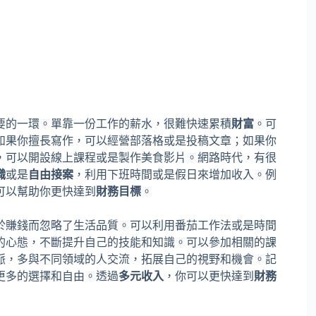
要的一環。單靠一份工作的薪水，很難快速累積
財富
。可
如果你擅長寫作，可以經營部落格或是投稿文章；如果你
，可以開設線上課程或是製作美食影片。網路時代，有很
職
或是
自由接案
，利用下班時間或是假日來增加收入。例
可以幫助你更快達到
財務目標
。
於賺錢而忽略了生活品質。可以利用番茄工作法或是時間
的心態，不斷提升自己的技能和知識。可以參加相關的課
脈，多與不同領域的人交流，拓展自己的視野和機會。記
更多的選擇和自由。透過
多元收入
，你可以更快達到
財務