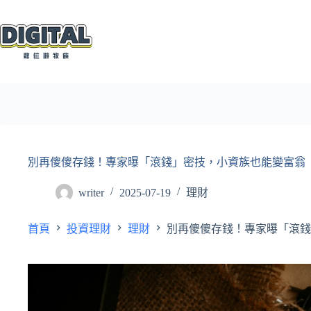
跳
至
主
要
內
容
別再傻傻存錢！專家曝「滾錢」密技，小資族也能變富翁
writer
2025-07-19
理財
首頁
投資理財
理財
別再傻傻存錢！專家曝「滾錢