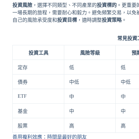
投資風險
，選擇不同類型、不同產業的
投資標的
。更重要
一場長期的旅程，需要耐心和毅力。避免頻繁交易，以免
自己的風險承受度和
投資目標
，適時調整
投資策略
。
常見投資
投資工具
風險等級
預
定存
低
低
債券
中低
中低
ETF
中
中
基金
中
中
股票
高
高
善用複利效應：時間是最好的朋友