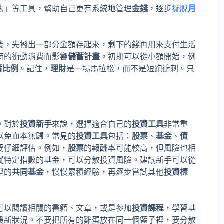
法」等工具，幫助自己更有系統地管理
金錢
，逐步
擺脫
月
後，先撥出一部分金額存起來，剩下的錢再用來支付生活
時的衝動消費而影響
儲蓄計畫
。初期可以從小額開始，例
蓄比例
。記住，
理財
是一場馬拉松，而不是短跑衝刺。只
。對於
投資新手
來說，選擇適合自己的
投資工具
非常重
以免血本無歸。常見的
投資工具
包括：
股票
、
基金
、
債
要仔細評估。例如，
股票
的報酬率可能較高，但風險也相
蹤特定指數的基金，可以分散投資風險。建議新手可以從
型的
共同基金
，慢慢累積經驗，再逐步嘗試其他
投資標
可以閱讀相關的書籍、文章，或是參加
投資課程
，學習基
最新狀況。不要把所有的雞蛋放在同一個籃子裡，要分散