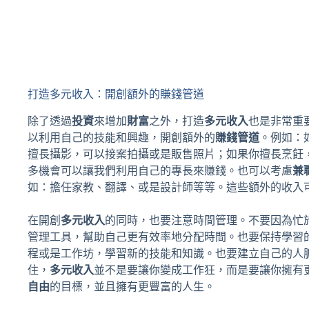
打造多元收入：開創額外的賺錢管道
除了透過
投資
來增加
財富
之外，打造
多元收入
也是非常重
以利用自己的技能和興趣，開創額外的
賺錢管道
。例如：
擅長攝影，可以接案拍攝或是販售照片；如果你擅長烹飪
多機會可以讓我們利用自己的專長來賺錢。也可以考慮
兼
如：擔任家教、翻譯、或是設計師等等。這些額外的收入
在開創
多元收入
的同時，也要注意時間管理。不要因為忙
管理工具，幫助自己更有效率地分配時間。也要保持學習
程或是工作坊，學習新的技能和知識。也要建立自己的人
住，
多元收入
並不是要讓你變成工作狂，而是要讓你擁有
自由
的目標，並且擁有更豐富的人生。