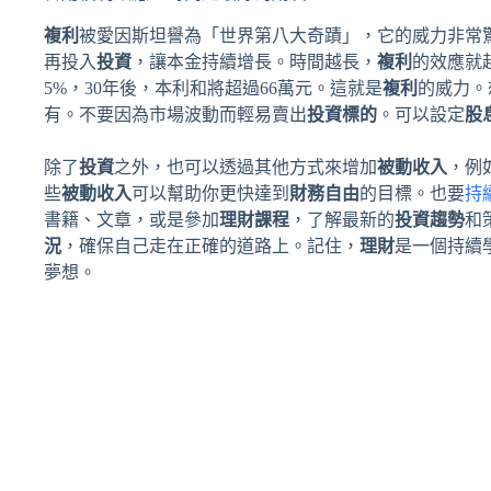
複利
被愛因斯坦譽為「世界第八大奇蹟」，它的威力非常
再投入
投資
，讓本金持續增長。時間越長，
複利
的效應就
5%，30年後，本利和將超過66萬元。這就是
複利
的威力。
有。不要因為市場波動而輕易賣出
投資標的
。可以設定
股
除了
投資
之外，也可以透過其他方式來增加
被動收入
，例
些
被動收入
可以幫助你更快達到
財務自由
的目標。也要
持
書籍、文章，或是參加
理財課程
，了解最新的
投資趨勢
和
況
，確保自己走在正確的道路上。記住，
理財
是一個持續
夢想。