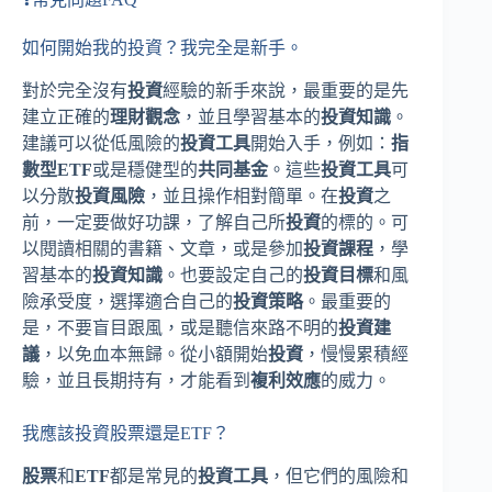
如何開始我的投資？我完全是新手。
對於完全沒有
投資
經驗的新手來說，最重要的是先
建立正確的
理財觀念
，並且學習基本的
投資知識
。
建議可以從低風險的
投資工具
開始入手，例如：
指
數型ETF
或是穩健型的
共同基金
。這些
投資工具
可
以分散
投資風險
，並且操作相對簡單。在
投資
之
前，一定要做好功課，了解自己所
投資
的標的。可
以閱讀相關的書籍、文章，或是參加
投資課程
，學
習基本的
投資知識
。也要設定自己的
投資目標
和風
險承受度，選擇適合自己的
投資策略
。最重要的
是，不要盲目跟風，或是聽信來路不明的
投資建
議
，以免血本無歸。從小額開始
投資
，慢慢累積經
驗，並且長期持有，才能看到
複利效應
的威力。
我應該投資股票還是ETF？
股票
和
ETF
都是常見的
投資工具
，但它們的風險和