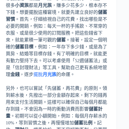
很多
小資族
都是
月光族
，賺多少花多少，根本存不
下錢。想要擺脫這種窘境，就要先建立良好的
儲蓄
習慣
。首先，仔細檢視自己的花費，找出哪些是不
必要的開銷，例如：每天一杯的手搖飲、不常穿的
衣服、或是很少使用的訂閱服務。把這些錢省下
來，就能累積一筆可觀的
儲蓄
。接著，設定一個明
確的
儲蓄目標
，例如：一年存下多少錢，或是為了
買房、結婚等目標存錢。有了明確的目標，就能更
有動力堅持下去。可以考慮使用「52週儲蓄法」或
是「信封理財法」等工具，幫助自己更有系統地管
理
金錢
，逐步
擺脫
月光族
的命運。
另外，也可以嘗試「先儲蓄，再花費」的原則。領
到薪水後，先撥出一部分金額存起來，剩下的錢再
用來支付生活開銷。這樣可以確保自己每個月都能
存到錢，不會因為一時的衝動消費而影響
儲蓄計
畫
。初期可以從小額開始，例如：每個月存薪水的
10%，等到習慣之後，再慢慢增加
儲蓄比例
。記