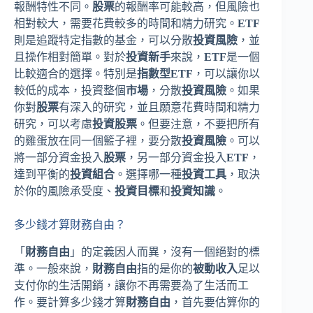
報酬特性不同。
股票
的報酬率可能較高，但風險也
相對較大，需要花費較多的時間和精力研究。
ETF
則是追蹤特定指數的基金，可以分散
投資風險
，並
且操作相對簡單。對於
投資新手
來說，
ETF
是一個
比較適合的選擇。特別是
指數型ETF
，可以讓你以
較低的成本，投資整個
市場
，分散
投資風險
。如果
你對
股票
有深入的研究，並且願意花費時間和精力
研究，可以考慮
投資股票
。但要注意，不要把所有
的雞蛋放在同一個籃子裡，要分散
投資風險
。可以
將一部分資金投入
股票
，另一部分資金投入
ETF
，
達到平衡的
投資組合
。選擇哪一種
投資工具
，取決
於你的風險承受度、
投資目標
和
投資知識
。
多少錢才算財務自由？
「
財務自由
」的定義因人而異，沒有一個絕對的標
準。一般來說，
財務自由
指的是你的
被動收入
足以
支付你的生活開銷，讓你不再需要為了生活而工
作。要計算多少錢才算
財務自由
，首先要估算你的