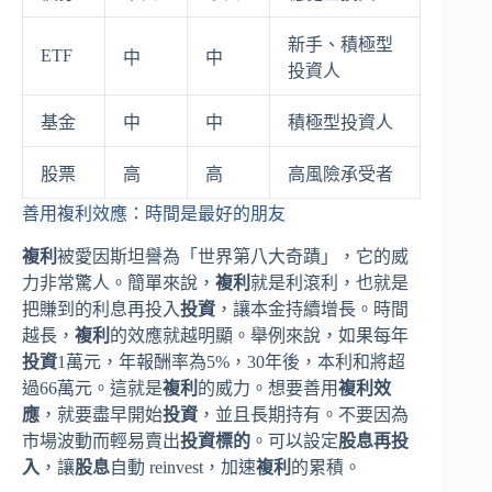
新手、積極型
ETF
中
中
投資人
基金
中
中
積極型投資人
股票
高
高
高風險承受者
善用複利效應：時間是最好的朋友
複利
被愛因斯坦譽為「世界第八大奇蹟」，它的威
力非常驚人。簡單來說，
複利
就是利滾利，也就是
把賺到的利息再投入
投資
，讓本金持續增長。時間
越長，
複利
的效應就越明顯。舉例來說，如果每年
投資
1萬元，年報酬率為5%，30年後，本利和將超
過66萬元。這就是
複利
的威力。想要善用
複利效
應
，就要盡早開始
投資
，並且長期持有。不要因為
市場波動而輕易賣出
投資標的
。可以設定
股息再投
入
，讓
股息
自動 reinvest，加速
複利
的累積。