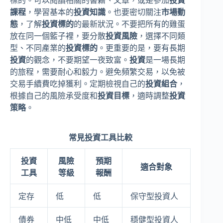
標的。可以閱讀相關的書籍、文章，或是參加
投資
課程
，學習基本的
投資知識
。也要密切關注
市場動
態
，了解
投資標的
的最新狀況。不要把所有的雞蛋
放在同一個籃子裡，要分散
投資風險
，選擇不同類
型、不同產業的
投資標的
。更重要的是，要有長期
投資
的觀念，不要期望一夜致富。
投資
是一場長期
的旅程，需要耐心和毅力。避免頻繁交易，以免被
交易手續費吃掉獲利。定期檢視自己的
投資組合
，
根據自己的風險承受度和
投資目標
，適時調整
投資
策略
。
常見投資工具比較
投資
風險
預期
適合對象
工具
等級
報酬
定存
低
低
保守型投資人
債券
中低
中低
穩健型投資人