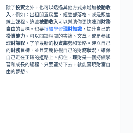
除了
投資
之外，也可以透過其他方式來增加
被動收
入
，例如：出租閒置房屋、經營部落格、或是販售
線上課程。這些
被動收入
可以幫助你更快達到
財務
自由
的目標。也要
持續學習
理財知識
，提升自己的
投資能力
。可以閱讀相關的書籍、文章，或是參加
理財課程
，了解最新的
投資趨勢
和策略。建立自己
的
財務目標
，並且定期檢視自己的
財務狀況
，確保
自己走在正確的道路上。記住，
理財
是一個持續學
習和成長的過程。只要堅持下去，就能實現
財富自
由
的夢想。