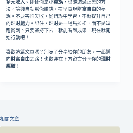
多元收入
。即使你是
小資族
，也能透過正確的方
法，讓錢自動幫你賺錢，提早實現
財富自由
的夢
想。不要害怕失敗，從錯誤中學習，不斷提升自己
的
理財能力
。記住，
理財
是一場馬拉松，而不是短
跑衝刺。只要堅持下去，就能看到成果！現在就開
始行動吧！
喜歡這篇文章嗎？別忘了分享給你的朋友，一起邁
向
財富自由
之路！也歡迎在下方留言分享你的
理財
經驗
！
相關文章