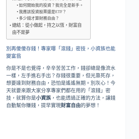
如何開始我的投資？我完全是新手。
我應該投資股票還是ETF？
多少錢才算財務自由？
總結：從小做起，持之以恆，財富自
由不是夢
別再傻傻存錢！專家曝「滾錢」密技，小資族也能
變富翁
你是不是也覺得，辛辛苦苦工作，錢卻總是像流水
一樣，左手進右手出？存錢很重要，但光靠死存，
想要達到財務自由，恐怕是遙遙無期。別灰心！今
天就要來跟大家分享專家們都在用的「滾錢」密
技，就算你是
小資族
，也能透過正確的方法，讓錢
自動幫你賺錢，提早實現
財富自由
的夢想！