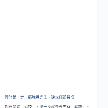
理財第一步：擺脫月光族，建立儲蓄習慣
想要開始「滾錢」，第一步就是要先有「本錢」。