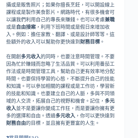
攝或是販售照片；如果你擅長烹飪，可以開設線上
課程或是製作美食影片。網路時代，有很多機會可
以讓我們利用自己的專長來賺錢。也可以考慮
兼職
或是
自由接案
，利用下班時間或是假日來增加收
入。例如：擔任家教、翻譯、或是設計師等等。這
些額外的收入可以幫助你更快達到
財務目標
。
在開創
多元收入
的同時，也要注意時間管理。不要
因為忙於賺錢而忽略了生活品質。可以利用番茄工
作法或是時間管理工具，幫助自己更有效率地分配
時間。也要保持學習的心態，不斷提升自己的技能
和知識。可以參加相關的課程或是工作坊，學習新
的技能和知識。也要建立自己的人脈，多與不同領
域的人交流，拓展自己的視野和機會。記住，
多元
收入
並不是要讓你變成工作狂，而是要讓你擁有更
多的選擇和自由。透過
多元收入
，你可以更快達到
財務自由
的目標，並且擁有更豐富的人生。
❓常見問題FAQ