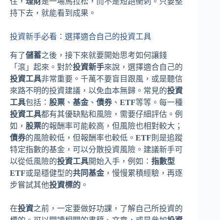
住，
理財
是一場馬拉松，而不是短跑衝刺。只要堅
持下去，就能看到成果。
投資新手必看：選擇適合自己的投資工具
有了
儲蓄
之後，接下來就要開始思考如何讓錢
「滾」起來。對於
投資新手
來說，選擇適合自己的
投資工具
非常重要。千萬不要盲目跟風，或是聽信
來路不明的投資建議，以免血本無歸。常見的
投資
工具
包括：
股票
、
基金
、
債券
、
ETF
等等。每一種
投資工具
都有其優缺點和風險，需要仔細評估。例
如，
股票
的報酬率可能較高，但風險也相對較大；
債券
的風險較低，但報酬率也較低。
ETF
則是追蹤
特定指數的基金，可以分散投資風險。建議新手可
以從低風險的
投資工具
開始入手，例如：
指數型
ETF
或是穩健型的
共同基金
，慢慢累積經驗，再逐
步嘗試其他
投資標的
。
在
投資
之前，一定要做好功課，了解自己所投資的