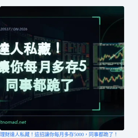
理財達人私藏！這招讓你每月多存5000，同事都跪了！