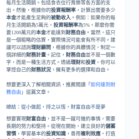
每月生活開銷。包括食衣住行育樂等各方面的支
出。然後，根據你的
投資報酬率
，計算出需要多少
本金
才能產生足夠的
被動收入
。例如：如果你的每
月生活開銷為5萬元，
投資報酬率
為5%，那麼你需
要1200萬元的
本金
才能達到
財務自由
。當然，這只
是一個粗略的估算，實際情況可能會有所不同。建
議可以諮詢
理財顧問
，根據你的具體情況，制定一
個詳細的
財務計畫
。記住，
財務自由
並不是一個數
字，而是一種生活方式。透過
理財
和
投資
，你可以
掌控自己的
財務狀況
，擁有更多的選擇和自由。
想要更深入了解相關資訊，推薦閱讀「
如何達到財
務自由
」這篇文章。
總結：從小做起，持之以恆，財富自由不是夢
想要實現
財富自由
，並不是一蹴可幾的事情，需要
長期的努力和堅持。從現在開始，建立良好的
儲蓄
習慣
，學習基本的
投資知識
，善用
複利效應
，打造