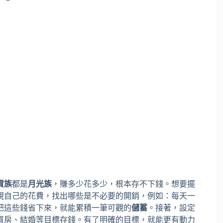
資族
都是
月光族
，賺多少花多少，根本存不下錢。想要擺
視自己的花費，找出哪些是不必要的開銷，例如：每天一
把這些錢省下來，就能累積一筆可觀的
儲蓄
。接著，設定
買房、結婚等目標存錢。有了明確的目標，就能更有動力