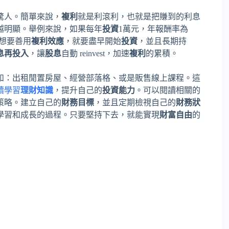
驚人。簡單來說，
複利
就是利滾利，也就是把賺到的利息
越明顯。舉例來說，如果每年
投資
1萬元，年報酬率為
想要善用
複利效應
，就要盡早開始
投資
，並且長期持
息再投入
，讓
股息
自動 reinvest，加速
複利
的累積。
如：出租閒置房屋、經營部落格、或是販售線上課程。這
續學習
理財知識
，提升自己的
投資能力
。可以閱讀相關的
策略。建立自己的
財務目標
，並且定期檢視自己的
財務狀
學習和成長的過程。只要堅持下去，就能實現
財富自由
的