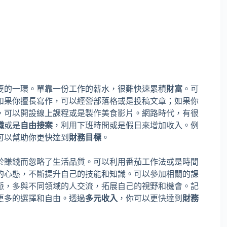
要的一環。單靠一份工作的薪水，很難快速累積
財富
。可
如果你擅長寫作，可以經營部落格或是投稿文章；如果你
，可以開設線上課程或是製作美食影片。網路時代，有很
職
或是
自由接案
，利用下班時間或是假日來增加收入。例
可以幫助你更快達到
財務目標
。
於賺錢而忽略了生活品質。可以利用番茄工作法或是時間
的心態，不斷提升自己的技能和知識。可以參加相關的課
脈，多與不同領域的人交流，拓展自己的視野和機會。記
更多的選擇和自由。透過
多元收入
，你可以更快達到
財務