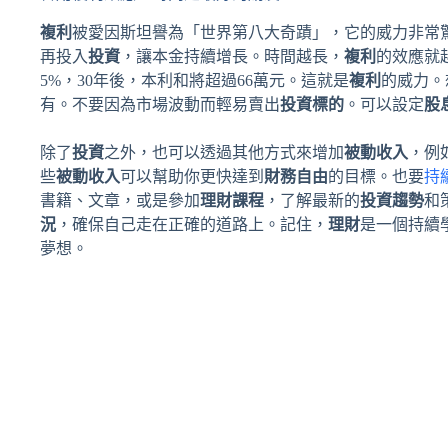
複利
被愛因斯坦譽為「世界第八大奇蹟」，它的威力非常
再投入
投資
，讓本金持續增長。時間越長，
複利
的效應就
5%，30年後，本利和將超過66萬元。這就是
複利
的威力。
有。不要因為市場波動而輕易賣出
投資標的
。可以設定
股
除了
投資
之外，也可以透過其他方式來增加
被動收入
，例
些
被動收入
可以幫助你更快達到
財務自由
的目標。也要
持
書籍、文章，或是參加
理財課程
，了解最新的
投資趨勢
和
況
，確保自己走在正確的道路上。記住，
理財
是一個持續
夢想。