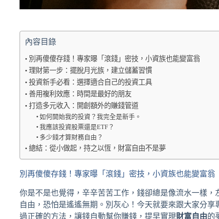
內容目錄
別再傻傻存錢！專家曝「滾錢」密技，小資族也能變富翁
理財第一步：擺脫月光族，建立儲蓄習慣
投資新手必看：選擇適合自己的投資工具
善用複利效應：時間是最好的朋友
打造多元收入：開創額外的賺錢管道
如何開始我的投資？我完全是新手。
我應該投資股票還是ETF？
多少錢才算財務自由？
總結：從小做起，持之以恆，財富自由不是夢
別再傻傻存錢！專家曝「滾錢」密技，小資族也能變富翁
你是不是也覺得，辛辛苦苦工作，錢卻總是像流水一樣，
自由，恐怕是遙遙無期。別灰心！今天就要來跟大家分享
過正確的方法，讓錢自動幫你賺錢，提早實現
財富自由
的