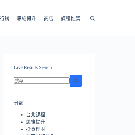
行銷
思維提升
商店
課程推薦
Live Results Search
找
不
分類
到
符
台北課程
合
思維提升
條
投資理財
件