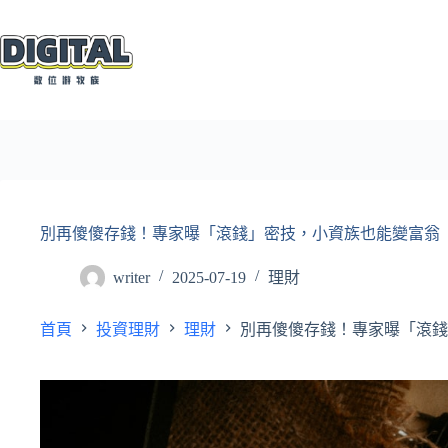
跳
至
主
要
內
容
別再傻傻存錢！專家曝「滾錢」密技，小資族也能變富翁
writer
2025-07-19
理財
首頁
投資理財
理財
別再傻傻存錢！專家曝「滾錢