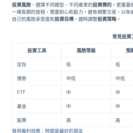
投資風險
，選擇不同類型、不同產業的
投資標的
。更重要
一場長期的旅程，需要耐心和毅力。避免頻繁交易，以免
自己的風險承受度和
投資目標
，適時調整
投資策略
。
常見投資
投資工具
風險等級
預
定存
低
低
債券
中低
中低
ETF
中
中
基金
中
中
股票
高
高
善用複利效應：時間是最好的朋友