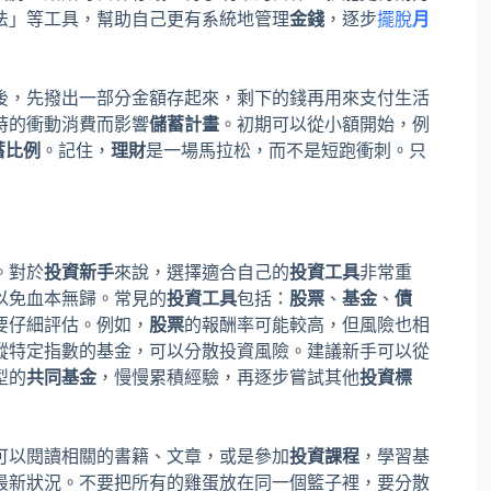
法」等工具，幫助自己更有系統地管理
金錢
，逐步
擺脫
月
後，先撥出一部分金額存起來，剩下的錢再用來支付生活
時的衝動消費而影響
儲蓄計畫
。初期可以從小額開始，例
蓄比例
。記住，
理財
是一場馬拉松，而不是短跑衝刺。只
。對於
投資新手
來說，選擇適合自己的
投資工具
非常重
以免血本無歸。常見的
投資工具
包括：
股票
、
基金
、
債
要仔細評估。例如，
股票
的報酬率可能較高，但風險也相
蹤特定指數的基金，可以分散投資風險。建議新手可以從
型的
共同基金
，慢慢累積經驗，再逐步嘗試其他
投資標
可以閱讀相關的書籍、文章，或是參加
投資課程
，學習基
最新狀況。不要把所有的雞蛋放在同一個籃子裡，要分散