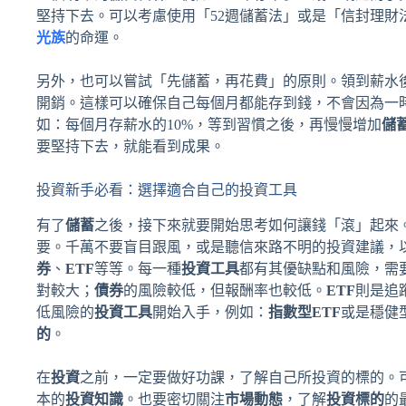
堅持下去。可以考慮使用「52週儲蓄法」或是「信封理財
光族
的命運。
另外，也可以嘗試「先儲蓄，再花費」的原則。領到薪水
開銷。這樣可以確保自己每個月都能存到錢，不會因為一
如：每個月存薪水的10%，等到習慣之後，再慢慢增加
儲
要堅持下去，就能看到成果。
投資新手必看：選擇適合自己的投資工具
有了
儲蓄
之後，接下來就要開始思考如何讓錢「滾」起來
要。千萬不要盲目跟風，或是聽信來路不明的投資建議，
券
、
ETF
等等。每一種
投資工具
都有其優缺點和風險，需
對較大；
債券
的風險較低，但報酬率也較低。
ETF
則是追
低風險的
投資工具
開始入手，例如：
指數型ETF
或是穩健
的
。
在
投資
之前，一定要做好功課，了解自己所投資的標的。
本的
投資知識
。也要密切關注
市場動態
，了解
投資標的
的