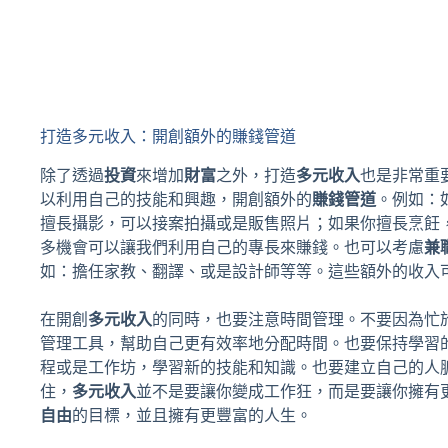
打造多元收入：開創額外的賺錢管道
除了透過
投資
來增加
財富
之外，打造
多元收入
也是非常重
以利用自己的技能和興趣，開創額外的
賺錢管道
。例如：
擅長攝影，可以接案拍攝或是販售照片；如果你擅長烹飪
多機會可以讓我們利用自己的專長來賺錢。也可以考慮
兼
如：擔任家教、翻譯、或是設計師等等。這些額外的收入
在開創
多元收入
的同時，也要注意時間管理。不要因為忙
管理工具，幫助自己更有效率地分配時間。也要保持學習
程或是工作坊，學習新的技能和知識。也要建立自己的人
住，
多元收入
並不是要讓你變成工作狂，而是要讓你擁有
自由
的目標，並且擁有更豐富的人生。