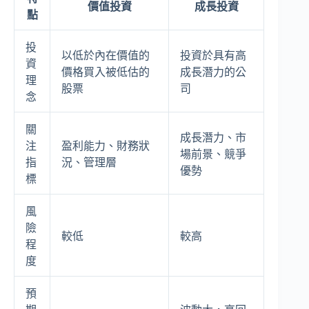
價值投資
成長投資
點
投
以低於內在價值的
投資於具有高
資
價格買入被低估的
成長潛力的公
理
股票
司
念
關
成長潛力、市
注
盈利能力、財務狀
場前景、競爭
指
況、管理層
優勢
標
風
險
較低
較高
程
度
預