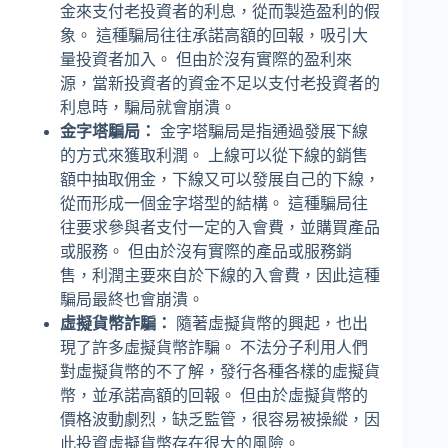
金來支付老投資者的利息，從而製造盈利的假
象。 這種騙局往往承諾高額的回報，吸引大
量投資者加入。 但由於沒有實際的盈利來
源，當新投資者的資金不足以支付老投資者的
利息時，騙局就會崩潰。
金字塔騙局：
金字塔騙局是指通過發展下線
的方式來獲取利潤。 上線可以從下線的銷售
額中抽取佣金，下線又可以發展自己的下線，
從而形成一個金字塔型的結構。 這種騙局往
往要求參與者支付一定的入會費，並購買產品
或服務。 但由於沒有實際的產品或服務銷
售，利潤主要來自於下線的入會費，因此這種
騙局最終也會崩潰。
虛擬貨幣詐騙：
隨著虛擬貨幣的興起，也出
現了許多虛擬貨幣詐騙。 不法分子利用人們
對虛擬貨幣的不了解，發行各種各樣的虛擬貨
幣，並承諾高額的回報。 但由於虛擬貨幣的
價格波動劇烈，缺乏監管，很容易被操縱，因
此投資虛擬貨幣存在很大的風險。