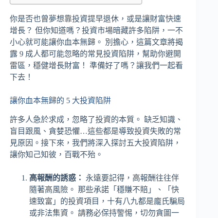
你是否也曾夢想靠投資提早退休，或是讓財富快速
增長？ 但你知道嗎？投資市場暗藏許多陷阱，一不
小心就可能讓你血本無歸。 別擔心，這篇文章將揭
露 9 成人都可能忽略的常見投資陷阱，幫助你避開
雷區，穩健增長財富！ 準備好了嗎？讓我們一起看
下去！
讓你血本無歸的 5 大投資陷阱
許多人急於求成，忽略了投資的本質。 缺乏知識、
盲目跟風、貪婪恐懼…這些都是導致投資失敗的常
見原因。接下來，我們將深入探討五大投資陷阱，
讓你知己知彼，百戰不殆。
高報酬的誘惑：
永遠要記得，高報酬往往伴
隨著高風險。 那些承諾「穩賺不賠」、「快
速致富」的投資項目，十有八九都是龐氏騙局
或非法集資。 請務必保持警惕，切勿貪圖一