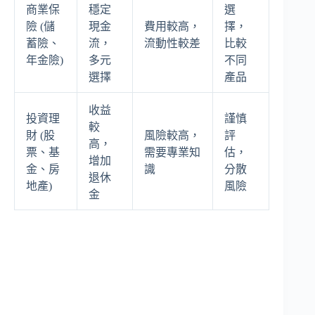
商業保
穩定
選
險 (儲
現金
費用較高，
擇，
蓄險、
流，
流動性較差
比較
年金險)
多元
不同
選擇
產品
收益
投資理
謹慎
較
財 (股
風險較高，
評
高，
票、基
需要專業知
估，
增加
金、房
識
分散
退休
地產)
風險
金