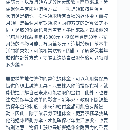
保薪資，以及請領方式等因素影響。簡單來說，勞
保退休金有兩種請領方式：一次請領和按月領。一
次請領是指你一次性領取所有累積的退休金，而按
月領則是每個月定期領取。兩種方式的計算公式不
同，領取的金額也會有差異。舉例來說，如果你的
平均月投保薪資是45,800元，投保年資是30年，按
月領的金額可能只有兩萬多元，這對於應付基本生
活開銷來說，可能相當吃緊。因此，了解
勞保老年
給付
的計算方式，才能更清楚自己退休後可以領到
多少錢。
要更精準地估算你的勞保退休金，可以利用勞保局
提供的線上試算工具。只要輸入你的投保資料，就
能快速了解自己未來可能領取的金額。此外，也要
注意勞保年金改革的影響。近年來，政府不斷調整
勞保年金的制度，未來的給付金額可能會有所變
動。因此，除了依靠勞保退休金，更要積極尋找其
他的退休規劃方案，才能確保老年生活無虞。也要
特別注意，物價上漲也是影響退休金購買力的重要