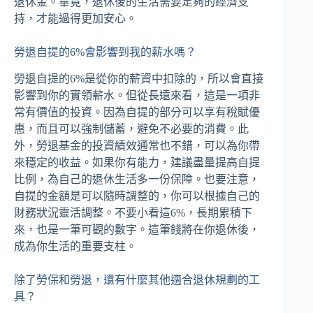
退休金。畢竟，退休後的生活需要足夠的經濟支
持，才能過得更加安心。
勞退自提的6%會影響到我的薪水嗎？
勞退自提的6%是從你的薪資中扣除的，所以會直接
影響到你的實領薪水。但從長遠來看，這是一項非
常有價值的投資。因為自提的部分可以享有稅賦優
惠，而且可以強制儲蓄，避免不必要的消費。此
外，勞退基金的投資績效通常也不錯，可以為你帶
來穩定的收益。如果你有能力，建議盡量提高自提
比例，為自己的退休生活多一份保障。也要注意，
自提的金額是可以隨時調整的，你可以根據自己的
財務狀況靈活調整。不要小看這6%，長期累積下
來，也是一筆可觀的數字。這筆錢將在你退休後，
成為你生活的重要支柱。
除了勞保和勞退，還有什麼其他適合退休規劃的工
具？