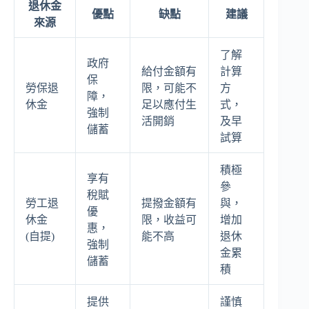
退休金
優點
缺點
建議
來源
了解
政府
給付金額有
計算
保
勞保退
限，可能不
方
障，
休金
足以應付生
式，
強制
活開銷
及早
儲蓄
試算
積極
享有
參
稅賦
勞工退
提撥金額有
與，
優
休金
限，收益可
增加
惠，
(自提)
能不高
退休
強制
金累
儲蓄
積
提供
謹慎