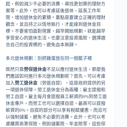
起，例如減少不必要的消費、尋找更划算的理財方
案等。此外，也可以考慮延後退休，延長工作年
限，增加退休金的累積。重點是要建立正確的理財
觀念，並且持之以恆地執行，才能達到退休金目
標。不要害怕面對現實，越早開始規劃，就能越早
享受安心的退休生活。也要注意投資風險，選擇適
合自己的投資標的，避免血本無歸。
多元退休規劃：別把雞蛋放在同一個籃子裡
既然只靠
勞保退休金
不足以應付退休生活，那麼我
們應該如何進行多元退休規劃呢？首先，可以考慮
加入
勞工退休金
（勞退自提），這是政府提供的另
一項退休保障。勞工退休金分為兩種：雇主提撥和
勞工自提。雇主每月會提撥員工薪資的6%到勞工退
休金專戶，而勞工也可以選擇自提，最高可以提撥
薪資的6%。自提的部分可以享有稅賦優惠，而且可
以強制儲蓄，避免不必要的消費。此外，也可以考
慮購買商業保險，例如儲蓄險、年金險等，這些保