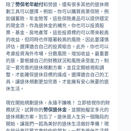
除了
勞保老年給付
和勞退，還有很多其他的退休規
劃工具可以選擇。例如，你可以購買商業保險，例
如儲蓄險、年金險等，這些保險產品可以提供穩定
的現金流，作為退休金的補充。你也可以投資股
票、基金、房地產等，這些投資標的可以帶來較高
的收益，但同時也伴隨著較高的風險，因此要謹慎
評估，選擇適合自己的投資組合。此外，你也可以
考慮投資海外市場，分散風險，增加收益。最重要
的是，要根據自己的財務狀況和風險承受能力，制
定一套完善的退休規劃方案，並且定期檢視和調
整，才能確保退休目標的達成。選擇適合自己的工
具，讓退休規劃更加完善，才能擁有安心無憂的退
休生活。
現在開始規劃退休，永遠不嫌晚！ 立即檢視你的財
務狀況，試算你的
勞保退休金
，並開始擬定多元的
退休規劃方案。別忘了，退休是人生另一個階段的
開始，讓我們一起為美好的退休生活做好準備！現
在就分享這篇文章給你的朋友，一起為退休生活努