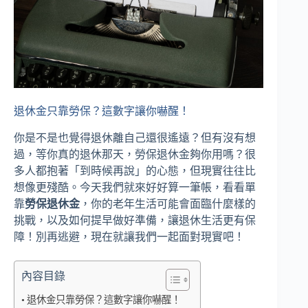
退休金只靠勞保？這數字讓你嚇醒！
你是不是也覺得退休離自己還很遙遠？但有沒有想
過，等你真的退休那天，勞保退休金夠你用嗎？很
多人都抱著「到時候再說」的心態，但現實往往比
想像更殘酷。今天我們就來好好算一筆帳，看看單
靠
勞保退休金
，你的老年生活可能會面臨什麼樣的
挑戰，以及如何提早做好準備，讓退休生活更有保
障！別再逃避，現在就讓我們一起面對現實吧！
內容目錄
退休金只靠勞保？這數字讓你嚇醒！