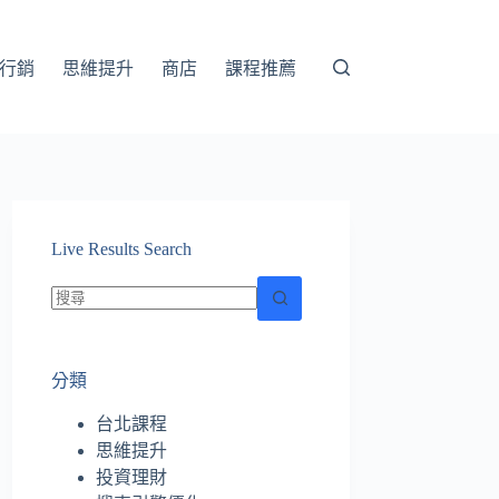
行銷
思維提升
商店
課程推薦
Live Results Search
找
不
分類
到
符
台北課程
合
思維提升
條
投資理財
件