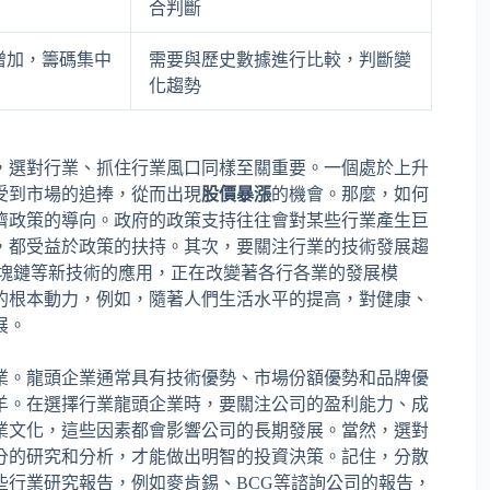
合判斷
增加，籌碼集中
需要與歷史數據進行比較，判斷變
化趨勢
，選對行業、抓住行業風口同樣至關重要。一個處於上升
受到市場的追捧，從而出現
股價暴漲
的機會。那麼，如何
濟政策的導向。政府的政策支持往往會對某些行業產生巨
，都受益於政策的扶持。其次，要關注行業的技術發展趨
區塊鏈等新技術的應用，正在改變著各行各業的發展模
的根本動力，例如，隨著人們生活水平的提高，對健康、
展。
業。龍頭企業通常具有技術優勢、市場份額優勢和品牌優
羊。在選擇行業龍頭企業時，要關注公司的盈利能力、成
業文化，這些因素都會影響公司的長期發展。當然，選對
分的研究和分析，才能做出明智的投資決策。記住，分散
些行業研究報告，例如麥肯錫、BCG等諮詢公司的報告，