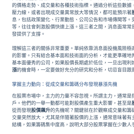
的價格走勢、成交量和各種技術指標。通過分析這些數據
壓力線，或者出現成交量異常放大等情況，都可能預示著
息，包括政策變化、行業動態、公司公告和市場傳聞等。
等，往往會刺激股價快速上漲。這三者之間，消息面常常
發提供了支撐。
理解這三者的關係非常重要。單純依靠消息面投機風險極
的影響。只有結合基本面和技術面的分析，才能更準確地
基本面優秀的公司，如果股價長期處於低位，一旦出現利
漲
的機會時，一定要做好充分的研究和分析，切忌盲目跟
掌握主力動向：從成交量和籌碼分布發現暴漲先機
在股票市場中，主力的力量不容忽視。所謂主力，通常是
戶。他們的一舉一動都可能對股價產生重大影響，甚至是
從而發現
股價飆升
的先機呢？關鍵就在於觀察成交量和籌
交量突然放大，尤其是伴隨著股價的上漲，通常意味著有
結構，如果籌碼集中度高，說明大部分股票掌握在少數人