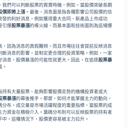
，我們可以判斷股票的買賣時機，例如，當股價突破長期
股價即將上漲
。最後，消息面是指各種影響公司股價的信
突發的利好消息，例如獲得重大合同、新產品上市成功
是引爆
股票暴漲
的導火線，而基本面和技術面則為這場爆
高，因為消息的真假難辨，而且市場往往會提前反映消息
判斷消息的影響，並制定更合理的投資策略。例如，一家
好消息，股價暴漲的可能性就更大。因此，在追逐
股票暴
風。
指持有大量股票、能夠影響股價走勢的機構投資者或大
股票暴漲
的幕後推手。那麼，如何才能掌握主力的動向，
碼分布。成交量是市場活躍程度的重要指標，當股票的成
主力資金在積極介入。籌碼分布則可以反映股票的持有者
手中，這種情況下，股價更容易被主力拉升。