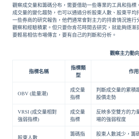
觀察成交量和籌碼分布，需要借助一些專業的工具和指標。
成交量的變化趨勢，也可以通過分析股東人數、股東平均
一些券商的研究報告，他們通常會對主力的持倉情況進行
觀察和經驗積累。但只要你肯花時間去研究，就能夠逐漸
要輕易相信市場傳言，要有自己的判斷和分析。
觀察主力動
指標類
指標名稱
作用
型
成交量
判斷成交量的累積
OBV (能量潮)
指標
股價走勢
VRSI (成交量相對
成交量
反映多空雙方的力
強弱指標)
指標
場的強弱程度
籌碼指
股東人數減少，籌
股東人數