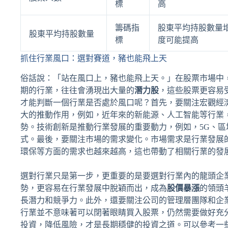
標
高
籌碼指
股東平均持股數量
股東平均持股數量
標
度可能提高
抓住行業風口：選對賽道，豬也能飛上天
俗話說：「站在風口上，豬也能飛上天。」在股票市場中
期的行業，往往會湧現出大量的
潛力股
，這些股票更容易
才能判斷一個行業是否處於風口呢？首先，要關注宏觀經
大的推動作用，例如，近年來的新能源、人工智能等行業
勢。技術創新是推動行業發展的重要動力，例如，5G、
式。最後，要關注市場的需求變化。市場需求是行業發展
環保等方面的需求也越來越高，這也帶動了相關行業的發
選對行業只是第一步，更重要的是要選對行業內的龍頭企
勢，更容易在行業發展中脫穎而出，成為
股價暴漲
的領頭
長潛力和競爭力。此外，還要關注公司的管理層團隊和企
行業並不意味著可以閉著眼睛買入股票，仍然需要做好充
投資，降低風險，才是長期穩健的投資之道。可以參考一