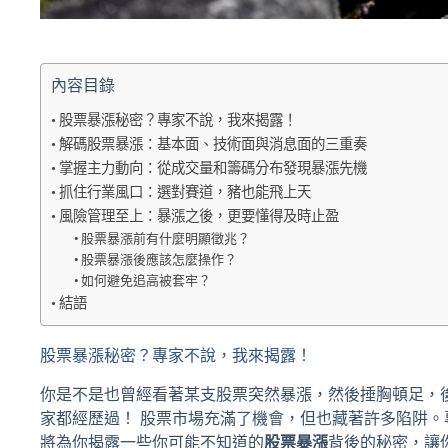
內容目錄
股票暴漲秘密？專家不說，我來揭露！
解碼股票暴漲：基本面、技術面與消息面的三重奏
掌握主力動向：從成交量和籌碼分布發現暴漲先機
抓住行業風口：選對賽道，豬也能飛上天
風險管理至上：暴漲之後，更要懂得及時止盈
股票暴漲前有什麼明顯徵兆？
股票暴漲後應該怎麼操作？
如何避免追高被套牢？
結語
股票暴漲秘密？專家不說，我來揭露！
你是不是也曾經看著某支股票突然暴漲，然後捶胸頓足，
家都經歷過！ 股票市場充滿了機會，但也藏著許多陷阱
將為你揭露一些你可能不知道的
股票暴漲
背後的秘密，讓