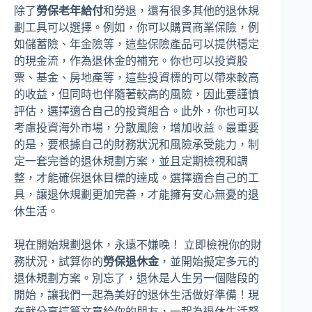
除了
勞保老年給付
和勞退，還有很多其他的退休規
劃工具可以選擇。例如，你可以購買商業保險，例
如儲蓄險、年金險等，這些保險產品可以提供穩定
的現金流，作為退休金的補充。你也可以投資股
票、基金、房地產等，這些投資標的可以帶來較高
的收益，但同時也伴隨著較高的風險，因此要謹慎
評估，選擇適合自己的投資組合。此外，你也可以
考慮投資海外市場，分散風險，增加收益。最重要
的是，要根據自己的財務狀況和風險承受能力，制
定一套完善的退休規劃方案，並且定期檢視和調
整，才能確保退休目標的達成。選擇適合自己的工
具，讓退休規劃更加完善，才能擁有安心無憂的退
休生活。
現在開始規劃退休，永遠不嫌晚！ 立即檢視你的財
務狀況，試算你的
勞保退休金
，並開始擬定多元的
退休規劃方案。別忘了，退休是人生另一個階段的
開始，讓我們一起為美好的退休生活做好準備！現
在就分享這篇文章給你的朋友，一起為退休生活努