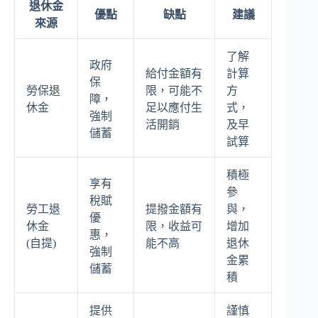
退休金
優點
缺點
建議
來源
了解
政府
給付金額有
計算
保
勞保退
限，可能不
方
障，
休金
足以應付生
式，
強制
活開銷
及早
儲蓄
試算
積極
享有
參
稅賦
勞工退
提撥金額有
與，
優
休金
限，收益可
增加
惠，
(自提)
能不高
退休
強制
金累
儲蓄
積
提供
謹慎