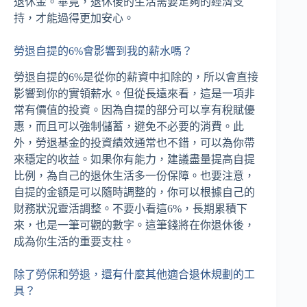
退休金。畢竟，退休後的生活需要足夠的經濟支
持，才能過得更加安心。
勞退自提的6%會影響到我的薪水嗎？
勞退自提的6%是從你的薪資中扣除的，所以會直接
影響到你的實領薪水。但從長遠來看，這是一項非
常有價值的投資。因為自提的部分可以享有稅賦優
惠，而且可以強制儲蓄，避免不必要的消費。此
外，勞退基金的投資績效通常也不錯，可以為你帶
來穩定的收益。如果你有能力，建議盡量提高自提
比例，為自己的退休生活多一份保障。也要注意，
自提的金額是可以隨時調整的，你可以根據自己的
財務狀況靈活調整。不要小看這6%，長期累積下
來，也是一筆可觀的數字。這筆錢將在你退休後，
成為你生活的重要支柱。
除了勞保和勞退，還有什麼其他適合退休規劃的工
具？