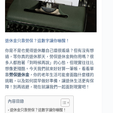
退休金只靠勞保？這數字讓你嚇醒！
你是不是也覺得退休離自己還很遙遠？但有沒有想
過，等你真的退休那天，勞保退休金夠你用嗎？很
多人都抱著「到時候再說」的心態，但現實往往比
想像更殘酷。今天我們就來好好算一筆帳，看看單
靠
勞保退休金
，你的老年生活可能會面臨什麼樣的
挑戰，以及如何提早做好準備，讓退休生活更有保
障！別再逃避，現在就讓我們一起面對現實吧！
內容目錄
退休金只靠勞保？這數字讓你嚇醒！