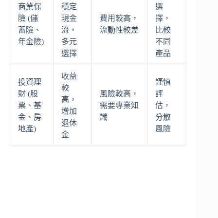
商業保
穩定
選
險 (儲
現金
費用較高，
擇，
蓄險、
流，
流動性較差
比較
年金險)
多元
不同
選擇
產品
收益
投資理
謹慎
較
財 (股
風險較高，
評
高，
票、基
需要專業知
估，
增加
金、房
識
分散
退休
地產)
風險
金