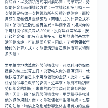
保薪資，以及請領方式等因素影響。簡單來說，勞
保退休金有兩種請領方式：一次請領和按月領。一
次請領是指你一次性領取所有累積的退休金，而按
月領則是每個月定期領取。兩種方式的計算公式不
同，領取的金額也會有差異。舉例來說，如果你的
平均月投保薪資是45,800元，投保年資是30年，按
月領的金額可能只有兩萬多元，這對於應付基本生
活開銷來說，可能相當吃緊。因此，了解
勞保老年
給付
的計算方式，才能更清楚自己退休後可以領到
多少錢。
要更精準地估算你的勞保退休金，可以利用勞保局
提供的線上試算工具。只要輸入你的投保資料，就
能快速了解自己未來可能領取的金額。此外，也要
注意勞保年金改革的影響。近年來，政府不斷調整
勞保年金的制度，未來的給付金額可能會有所變
動。因此，除了依靠勞保退休金，更要積極尋找其
他的退休規劃方案，才能確保老年生活無虞。也要
特別注意，物價上漲也是影響退休金購買力的重要