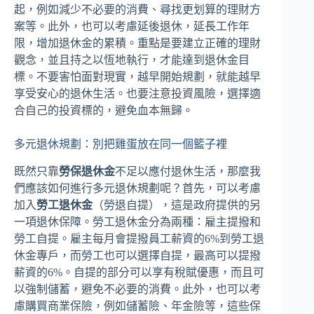
起，例如減少不必要的消費、尋找更划算的理財方
案等。此外，也可以考慮延後退休，延長工作年
限，增加退休金的累積。重點是要建立正確的理財
觀念，並且持之以恆地執行，才能達到退休金目
標。不要害怕面對現實，越早開始規劃，就能越早
享受安心的退休生活。也要注意投資風險，選擇適
合自己的投資標的，避免血本無歸。
多元退休規劃：別把雞蛋放在同一個籃子裡
既然只靠
勞保退休金
不足以應付退休生活，那麼我
們應該如何進行多元退休規劃呢？首先，可以考慮
加入
勞工退休金
（勞退自提），這是政府提供的另
一項退休保障。勞工退休金分為兩種：雇主提撥和
勞工自提。雇主每月會提撥員工薪資的6%到勞工退
休金專戶，而勞工也可以選擇自提，最高可以提撥
薪資的6%。自提的部分可以享有稅賦優惠，而且可
以強制儲蓄，避免不必要的消費。此外，也可以考
慮購買商業保險，例如儲蓄險、年金險等，這些保