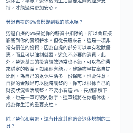
退休金。畢竟，退休後的生活需要足夠的經濟支
持，才能過得更加安心。
勞退自提的6%會影響到我的薪水嗎？
勞退自提的6%是從你的薪資中扣除的，所以會直接
影響到你的實領薪水。但從長遠來看，這是一項非
常有價值的投資。因為自提的部分可以享有稅賦優
惠，而且可以強制儲蓄，避免不必要的消費。此
外，勞退基金的投資績效通常也不錯，可以為你帶
來穩定的收益。如果你有能力，建議盡量提高自提
比例，為自己的退休生活多一份保障。也要注意，
自提的金額是可以隨時調整的，你可以根據自己的
財務狀況靈活調整。不要小看這6%，長期累積下
來，也是一筆可觀的數字。這筆錢將在你退休後，
成為你生活的重要支柱。
除了勞保和勞退，還有什麼其他適合退休規劃的工
具？