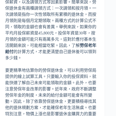
保薪資，以及請領方式等因素影響。簡單來說，勞
保退休金有兩種請領方式：一次請領和按月領。一
次請領是指你一次性領取所有累積的退休金，而按
月領則是每個月定期領取。兩種方式的計算公式不
同，領取的金額也會有差異。舉例來說，如果你的
平均月投保薪資是45,800元，投保年資是30年，按
月領的金額可能只有兩萬多元，這對於應付基本生
活開銷來說，可能相當吃緊。因此，了解
勞保老年
給付
的計算方式，才能更清楚自己退休後可以領到
多少錢。
要更精準地估算你的勞保退休金，可以利用勞保局
提供的線上試算工具。只要輸入你的投保資料，就
能快速了解自己未來可能領取的金額。此外，也要
注意勞保年金改革的影響。近年來，政府不斷調整
勞保年金的制度，未來的給付金額可能會有所變
動。因此，除了依靠勞保退休金，更要積極尋找其
他的退休規劃方案，才能確保老年生活無虞。也要
特別注意，物價上漲也是影響退休金購買力的重要