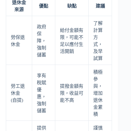
退休金
優點
缺點
建議
來源
了解
政府
給付金額有
計算
保
勞保退
限，可能不
方
障，
休金
足以應付生
式，
強制
活開銷
及早
儲蓄
試算
積極
享有
參
稅賦
勞工退
提撥金額有
與，
優
休金
限，收益可
增加
惠，
(自提)
能不高
退休
強制
金累
儲蓄
積
提供
謹慎