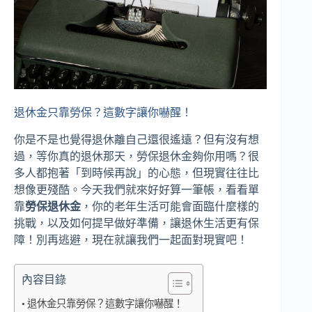
退休金只靠勞保？這數字讓你嚇醒！
你是不是也覺得退休離自己還很遙遠？但有沒有想
過，等你真的退休那天，勞保退休金夠你用嗎？很
多人都抱著「到時候再說」的心態，但現實往往比
想像更殘酷。今天我們就來好好算一筆帳，看看單
靠
勞保退休金
，你的老年生活可能會面臨什麼樣的
挑戰，以及如何提早做好準備，讓退休生活更有保
障！別再逃避，現在就讓我們一起面對現實吧！
內容目錄
退休金只靠勞保？這數字讓你嚇醒！