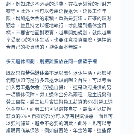
起，例如減少不必要的消費、尋找更划算的理財方
案等。此外，也可以考慮延後退休，延長工作年
限，增加退休金的累積。重點是要建立正確的理財
觀念，並且持之以恆地執行，才能達到退休金目
標。不要害怕面對現實，越早開始規劃，就能越早
享受安心的退休生活。也要注意投資風險，選擇適
合自己的投資標的，避免血本無歸。
多元退休規劃：別把雞蛋放在同一個籃子裡
既然只靠
勞保退休金
不足以應付退休生活，那麼我
們應該如何進行多元退休規劃呢？首先，可以考慮
加入
勞工退休金
（勞退自提），這是政府提供的另
一項退休保障。勞工退休金分為兩種：雇主提撥和
勞工自提。雇主每月會提撥員工薪資的6%到勞工退
休金專戶，而勞工也可以選擇自提，最高可以提撥
薪資的6%。自提的部分可以享有稅賦優惠，而且可
以強制儲蓄，避免不必要的消費。此外，也可以考
慮購買商業保險，例如儲蓄險、年金險等，這些保