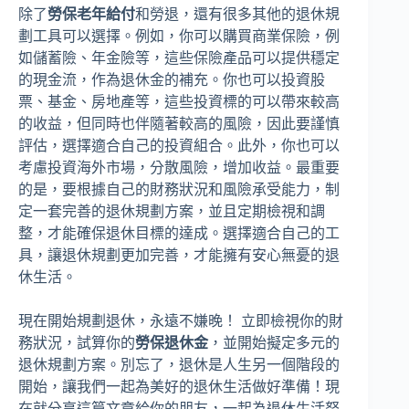
除了
勞保老年給付
和勞退，還有很多其他的退休規
劃工具可以選擇。例如，你可以購買商業保險，例
如儲蓄險、年金險等，這些保險產品可以提供穩定
的現金流，作為退休金的補充。你也可以投資股
票、基金、房地產等，這些投資標的可以帶來較高
的收益，但同時也伴隨著較高的風險，因此要謹慎
評估，選擇適合自己的投資組合。此外，你也可以
考慮投資海外市場，分散風險，增加收益。最重要
的是，要根據自己的財務狀況和風險承受能力，制
定一套完善的退休規劃方案，並且定期檢視和調
整，才能確保退休目標的達成。選擇適合自己的工
具，讓退休規劃更加完善，才能擁有安心無憂的退
休生活。
現在開始規劃退休，永遠不嫌晚！ 立即檢視你的財
務狀況，試算你的
勞保退休金
，並開始擬定多元的
退休規劃方案。別忘了，退休是人生另一個階段的
開始，讓我們一起為美好的退休生活做好準備！現
在就分享這篇文章給你的朋友，一起為退休生活努