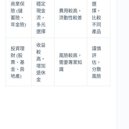
商業保
穩定
選
險 (儲
現金
費用較高，
擇，
蓄險、
流，
流動性較差
比較
年金險)
多元
不同
選擇
產品
收益
投資理
謹慎
較
財 (股
風險較高，
評
高，
票、基
需要專業知
估，
增加
金、房
識
分散
退休
地產)
風險
金