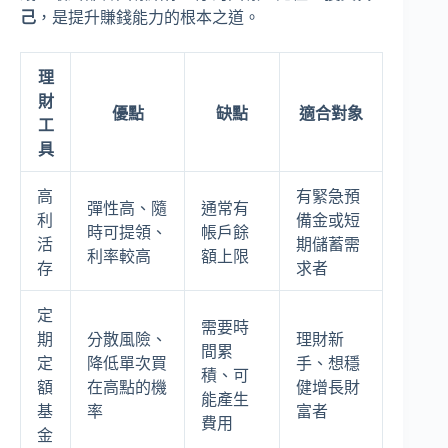
己
，是提升賺錢能力的根本之道。
理
財
優點
缺點
適合對象
工
具
高
有緊急預
彈性高、隨
通常有
利
備金或短
時可提領、
帳戶餘
活
期儲蓄需
利率較高
額上限
存
求者
定
需要時
期
分散風險、
理財新
間累
定
降低單次買
手、想穩
積、可
額
在高點的機
健增長財
能產生
基
率
富者
費用
金