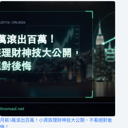
月薪3萬滾出百萬！小資族理財神技大公開，不看絕對後
悔！