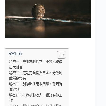
內容目錄
秘密一：善用高利活存，小錢也能滾
出大財富
秘密二：定期定額投資基金，分散風
險穩健增長
秘密三：別忽略信用卡回饋，聰明消
費省錢
秘密四：打造被動收入，讓錢為你工
作