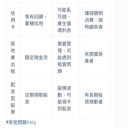
可能亂
信
懂得聰明
享有回饋、
花錢、
用
消費、按
累積信用
產生循
卡
時繳款者
環利息
房
需要管
地
理、可
有閒置房
產
穩定現金流
能遇到
產者
出
租客問
租
題
配
股價波
息
定期領取股
動、可
有長期投
型
息
能領不
資規劃者
股
到股息
票
❓常見問題FAQ