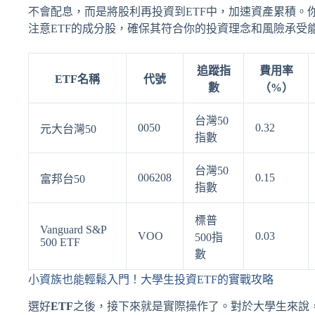
不會配息，而是將股利再投資到ETF中，加速資產累積。
注意ETF的成分股，確保其符合你的投資理念和風險承受
追蹤指
費用率
ETF名稱
代號
數
（%）
台灣50
0050
0.32
元大台灣50
指數
台灣50
006208
0.15
富邦台50
指數
標普
Vanguard S&P
VOO
0.03
500指
500 ETF
數
小資族也能輕鬆入門！大學生投資ETF的實戰攻略
選好
ETF
之後，接下來就是實際操作了。對於大學生來說