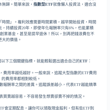
本無歸。簡單來說，
指數型ETF
就像懶人投資法，適合沒
「時間」。複利效應需要時間累積，越早開始投資，時間
元，持續投資20年，即使年化報酬率只有6%，也能累積
、創業基金，甚至是提早退休！所以，別再把錢浪費在不
更大的價值。
握以下三個關鍵指標，就能輕鬆選出適合自己的
ETF
：
，費用率越低越好。一般來說，追蹤大型指數的ETF費用
PY）的費用率都相對較低。
數報酬率之間的差異。追蹤誤差越小，代表ETF越能精準
代表買賣越容易，不容易發生想賣卻賣不掉的情況。
TF會定期配息，讓你可以領取現金股利，但有些ETF則