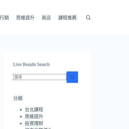
行銷
思維提升
商店
課程推薦
Live Results Search
找
不
分類
到
符
台北課程
合
思維提升
條
投資理財
件