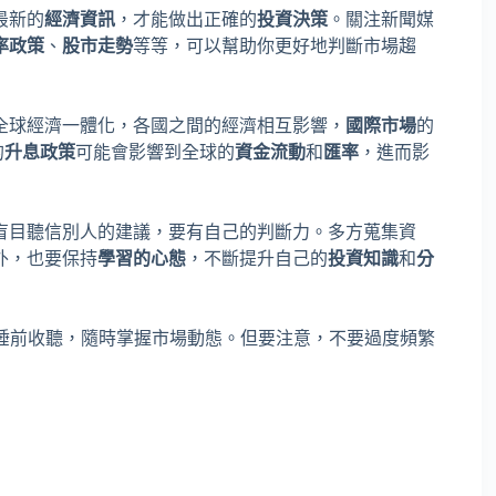
最新的
經濟資訊
，才能做出正確的
投資決策
。關注新聞媒
率政策
、
股市走勢
等等，可以幫助你更好地判斷市場趨
全球經濟一體化，各國之間的經濟相互影響，
國際市場
的
的
升息政策
可能會影響到全球的
資金流動
和
匯率
，進而影
盲目聽信別人的建議，要有自己的判斷力。多方蒐集資
外，也要保持
學習的心態
，不斷提升自己的
投資知識
和
分
間或睡前收聽，隨時掌握市場動態。但要注意，不要過度頻繁