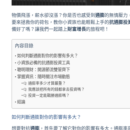
物價飛漲，薪水卻沒漲？你是否也感受到
通膨
的無情壓力
要來拯救你的荷包，教你小資族也能輕鬆上手的
抗通膨投
備好了嗎？讓我們一起踏上
財富增長
的旅程吧！
內容目錄
如何判斷通膨對你的影響有多大？
小資族必備的抗通膨投資工具
聰明理財：開源節流雙管齊下
掌握資訊：隨時關注市場動態
Q: 通膨率多少才算嚴重？
Q: 我應該把所有的錢都拿去投資嗎？
Q: 投資一定能戰勝通膨嗎？
結論
如何判斷通膨對你的影響有多大？
想要對抗
通膨
，首先要了解它對你的影響有多大。通膨率