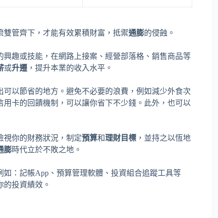
流雙管齊下，才能有效累積財富，抵禦
通膨
的侵蝕。
的興趣或技能，在網路上接案、經營部落格、銷售商品等
薪
或
升遷
，提升本業的收入水平。
出可以節省的地方。避免不必要的浪費，例如減少外食次
信用卡的回饋機制，可以讓你省下不少錢。此外，也可以
檢視你的財務狀況，制定
預算
和
理財目標
，並持之以恆地
通膨
時代立於不敗之地。
例如：記帳App、預算管理軟體、投資組合追蹤工具等
你的投資績效。