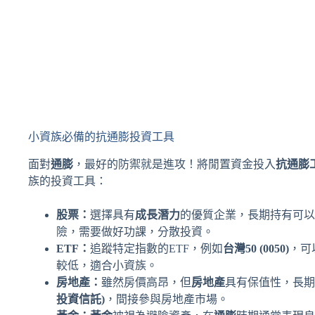
小資族必備的抗通膨投資工具
面對
通膨
，最好的防禦就是進攻！將閒置資金投入
抗通膨
族的投資工具：
股票：
選擇具有
成長潛力
的優質企業，長期持有可以
險，需要做好功課，分散投資。
ETF：
追蹤特定指數的ETF，例如
台灣50 (0050)
，可
較低，適合小資族。
房地產：
雖然房價高昂，但
房地產
具有保值性，長期
投資信託)
，間接參與房地產市場。