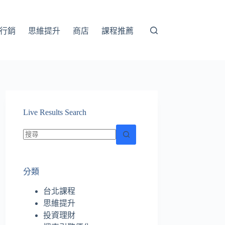
行銷
思維提升
商店
課程推薦
Live Results Search
找
不
分類
到
符
台北課程
合
思維提升
條
投資理財
件