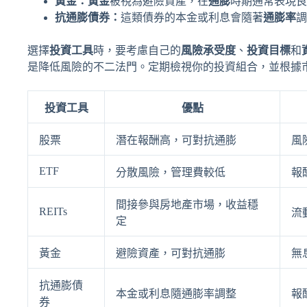
黃金：
黃金
被視為避險資產，在
通膨
時期通常表現良
抗通膨債券：
這類債券的本金或利息會隨著
通膨率
調
選擇
投資工具
時，要考慮自己的
風險承受度
、
投資目標
和
是降低風險的不二法門。定期檢視你的投資組合，並根據
投資工具
優點
股票
潛在報酬高，可對抗通膨
風
ETF
分散風險，管理費較低
報
間接參與房地產市場，收益穩
REITs
流
定
黃金
避險資產，可對抗通膨
無
抗通膨債
本金或利息隨通膨率調整
報
券