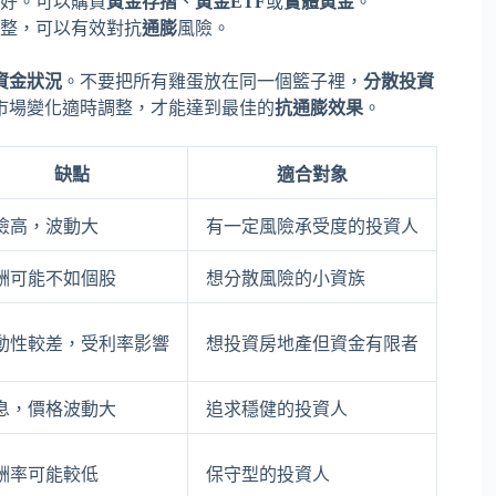
好。可以購買
黃金存摺
、
黃金ETF
或
實體黃金
。
整，可以有效對抗
通膨
風險。
資金狀況
。不要把所有雞蛋放在同一個籃子裡，
分散投資
市場變化適時調整，才能達到最佳的
抗通膨效果
。
缺點
適合對象
險高，波動大
有一定風險承受度的投資人
酬可能不如個股
想分散風險的小資族
動性較差，受利率影響
想投資房地產但資金有限者
息，價格波動大
追求穩健的投資人
酬率可能較低
保守型的投資人