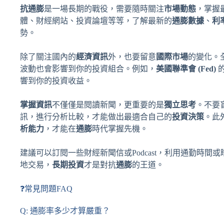
抗通膨
是一場長期的戰役，需要隨時關注
市場動態
，掌握
體、財經網站、投資論壇等等，了解最新的
通膨數據
、
利
勢。
除了關注國內的
經濟資訊
外，也要留意
國際市場
的變化。
波動也會影響到你的投資組合。例如，
美國聯準會 (Fed)
響到你的投資收益。
掌握資訊
不僅僅是閱讀新聞，更重要的是
獨立思考
。不要
訊，進行分析比較，才能做出最適合自己的
投資決策
。此
析能力
，才能在
通膨
時代掌握先機。
建議可以訂閱一些財經新聞信或Podcast，利用通勤時
地交易，
長期投資
才是對抗
通膨
的王道。
❓常見問題FAQ
Q: 通膨率多少才算嚴重？