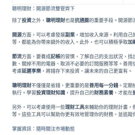
聰明理財：開源節流雙管齊下
除了
投資
之外，
聰明理財
也是
抗通膨
的重要手段。開源節
開源
方面，可以考慮發展
副業
，增加收入來源。利用自己
等，都能為你帶來額外的收入。此外，也可以積極爭取
加
節流
方面，要養成
記帳
的習慣，了解自己的支出狀況，找
數、關掉不用的電器、取消不必要的訂閱服務等等。善用
考慮
延遲享樂
，將錢存下來投資，讓未來的自己更富有。
聰明理財
不僅僅是省錢，更重要的是
善用每一分錢
。定期
執行。學習
投資理財知識
，提升自己的
財務素養
，才能在
另外，可以考慮使用一些
理財工具
來輔助你的理財計畫，
等。這些工具可以幫助你更有效地管理你的財務，並追蹤
掌握資訊：隨時關注市場動態