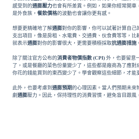
感受到的
通膨壓力
也會有所差異。例如，如果你經常開車
是外食族，
餐飲價格
的波動也會讓你更有感。
想要更精確地了解
通膨
對你的影響，你可以試著計算自己
支出項目，像是房租、水電費、交通費、伙食費等等，比
就表示
通膨
對你的影響很大，更需要積極採取
抗通膨措施
除了關注官方公布的
消費者物價指數 (CPI)
外，也要留意
了，或是餐廳的菜色份量變少了，這些都是廠商為了應對
你花的錢能買到的東西變少了。學會觀察這些細節，才能
此外，也要考慮到
通膨預期
的心理因素。當人們預期未來
劇
通膨
壓力。因此，保持理性的消費習慣，避免盲目跟風