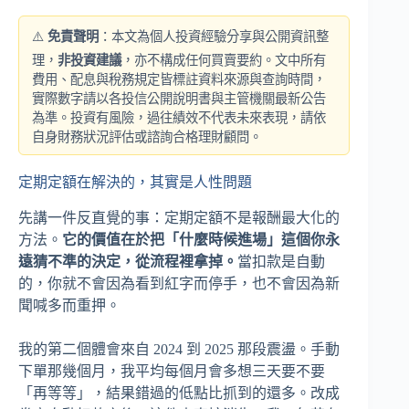
⚠️
免責聲明
：本文為個人投資經驗分享與公開資訊整
理，
非投資建議
，亦不構成任何買賣要約。文中所有
費用、配息與稅務規定皆標註資料來源與查詢時間，
實際數字請以各投信公開說明書與主管機關最新公告
為準。投資有風險，過往績效不代表未來表現，請依
自身財務狀況評估或諮詢合格理財顧問。
定期定額在解決的，其實是人性問題
先講一件反直覺的事：定期定額不是報酬最大化的
方法。
它的價值在於把「什麼時候進場」這個你永
遠猜不準的決定，從流程裡拿掉。
當扣款是自動
的，你就不會因為看到紅字而停手，也不會因為新
聞喊多而重押。
我的第二個體會來自 2024 到 2025 那段震盪。手動
下單那幾個月，我平均每個月會多想三天要不要
「再等等」，結果錯過的低點比抓到的還多。改成