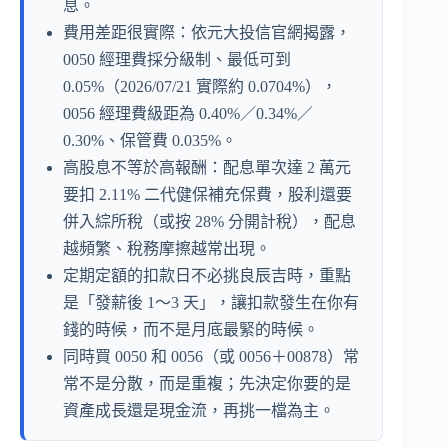
息。
費用差距很實際：依元大投信官網揭露，
0050 經理費採分級制、最低可到
0.05%（2026/07/21 實際約 0.0704%），
0056 經理費級距為 0.40%／0.34%／
0.30%、保管費 0.035%。
高股息不等於高報酬：配息單次達 2 萬元
要扣 2.11% 二代健保補充保費，股利還要
併入綜所稅（或按 28% 分開計稅），配息
越頻繁、稅務摩擦越常出現。
定期定額的扣款日不必挑良辰吉時，重點
是「發薪後 1～3 天」，讓扣款發生在你有
錢的時候，而不是月底最緊的時候。
同時買 0050 和 0056（或 0056＋00878）常
常不是分散，而是重複；先決定你要的是
資產成長還是現金流，再挑一檔為主。