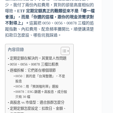
少，我付了兩份內扣費用，買到的卻是高度相似的
曝險。
ETF 定期定額真正的難題從來不是「哪一檔
會漲」，而是「你選的這檔，跟你的現金流需求對
不對得上」。
這篇把 0050、0056、00878 三檔的追
蹤指數、內扣費用、配息頻率攤開比，順便講清楚
扣款日怎麼設、哪些坑我踩過。
內容目錄
定期定額在解決的，其實是人性問題
0050、0056、00878 三檔比較表
逐檔拆解：它們差在哪個環節
0050：買的是「台灣整體」，不是
股息
0056：用「預測殖利率」選股
00878：ESG 篩選＋高股息，成分股
只有 30 檔
高股息 vs 市值型：適合族群怎麼分
定期定額怎麼設定：扣款日、金額、