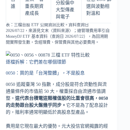
分股偏中
誰
重長期資
選與波動相
大型傳產
產成長
對溫和
與電子
表：三檔台股 ETF 公開資訊比較。資料查詢日
2026/07/22，來源見文末〈資料來源〉；總管理費用率引自
MoneyDJ ETF 基本資料（查詢日 2026/07/22），為回溯期
間實際發生數，含經理費、保管費與其他必要費用。
逐檔拆解：它們差在哪個環節
0050：買的是「台灣整體」，不是股息
0050 追蹤臺灣 50 指數，成分股是符合流動性與流
通量條件的市值前 50 大，權重採自由流通市值調
整。
這代表台積電這類權值股的比重會很高，0050
的走勢跟台股大盤幾乎同步。
它不是為了配息設計
的，殖利率通常明顯低於高股息型產品。
費用是它現在最大的優勢。元大投信官網揭露的經