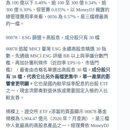
為 100 億以下 0.40%、逾 100 至 300 億 0.34%、逾
300 億 0.30%，保管費 0.035%。以 MoneyDJ 揭露的
總管理費用率來看，0056 為 0.57%，是三檔裡最高
的一檔。
00878：ESG 篩選＋高股息，成分股只有 30 檔
00878 追蹤 MSCI 臺灣 ESG 永續高股息精選 30 指
數，先通過 MSCI ESG 評級 BB 以上與爭議分數門
檻，再加計獲利條件（近四季 EPS>0、市值門
檻），最後由合格名單選出高股息 30 檔。
成分股只
有 30 檔，代表它比另外兩檔更集中，單一產業的影
響會更明顯。
它也是國內較早採季配息的台股 ETF
之一，現金流節奏對退休族或需要固定入帳的人比
較友善。
規模上，證交所 ETF e添富的頁面顯示 00878 基金
規模為 5,904.47 億元（2026 年 7 月查詢），是三檔
中人氣最高的高股息產品之一。經理費依 MoneyDJ