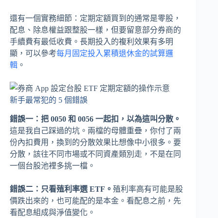
還有一個實務細節：定期定額買到的通常是零股，
配息、除息權益跟整股一樣，但要留意部分券商的
手續費有最低收費。長期投入的複利效果有多明
顯，可以參考
每月固定投入累積退休金的試算邏
輯
。
新手最常犯的 5 個錯誤
錯誤一：把 0050 和 0056 一起扣，以為這叫分散。
這是我自己踩過的坑。兩檔的母體重疊，你付了兩
份內扣費用，換到的分散效果比想像中小很多。要
分散，該往不同市場或不同資產類別走，不是在同
一個台股池裡多挑一檔。
錯誤二：只看殖利率選 ETF。
殖利率高有可能是股
價跌出來的，也可能配的是本金。看配息之前，先
看配息組成與淨值變化。