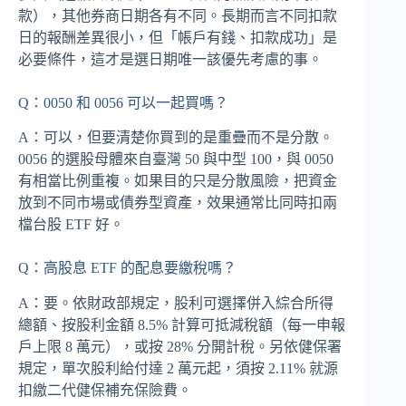
款），其他券商日期各有不同。長期而言不同扣款
日的報酬差異很小，但「帳戶有錢、扣款成功」是
必要條件，這才是選日期唯一該優先考慮的事。
Q：0050 和 0056 可以一起買嗎？
A：可以，但要清楚你買到的是重疊而不是分散。
0056 的選股母體來自臺灣 50 與中型 100，與 0050
有相當比例重複。如果目的只是分散風險，把資金
放到不同市場或債券型資產，效果通常比同時扣兩
檔台股 ETF 好。
Q：高股息 ETF 的配息要繳稅嗎？
A：要。依財政部規定，股利可選擇併入綜合所得
總額、按股利金額 8.5% 計算可抵減稅額（每一申報
戶上限 8 萬元），或按 28% 分開計稅。另依健保署
規定，單次股利給付達 2 萬元起，須按 2.11% 就源
扣繳二代健保補充保險費。