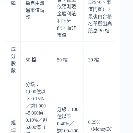
EPS>0、市
輯
採自由流
依預測現
值門檻），
通市值調
金股利殖
最後由合格
整
利率分
名單選出高
配，而非
股息 30 檔
市值
成
分
50 檔
50 檔
30 檔
股
數
分級：
1,000億以
下 0.15%
／逾1,000
分級：100
–5,000億
億以下
0.10%／逾
0.25%
經
0.40%／
5,000億–1
（MoneyDJ
理
逾100–300