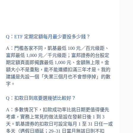
Q：ETF 定期定額每月最少要投多少錢？
A：門檻各家不同，凱基最低 100 元／百元級距、
富邦最低 1,000 元／千元級距；富邦證券的台股定
期定額頁面即揭露最低 1,000 元、金額無上限。金
額大小不是重點，能不能連續扣滿三年才是。我的
建議是先設一個「失業三個月也不會想停掉」的數
字。
Q：扣款日到底要選幾號比較好？
A：多數情況下，扣款成功率比挑日期更值得優先
考慮，實務上常見的做法是設在發薪日後 1 到 3
天。凱基證券的扣款日可設定每月 1 至 31 日任一或
多天（遇假日順延；29–31 日當月無該日則不扣