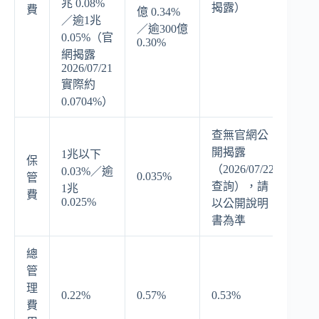
兆 0.08%
揭露）
費
億 0.34%
／逾1兆
／逾300億
0.05%（官
0.30%
網揭露
2026/07/21
實際約
0.0704%）
查無官網公
開揭露
1兆以下
保
（2026/07/22
0.03%／逾
0.035%
管
查詢），請
1兆
費
0.025%
以公開說明
書為準
總
管
理
0.22%
0.57%
0.53%
費