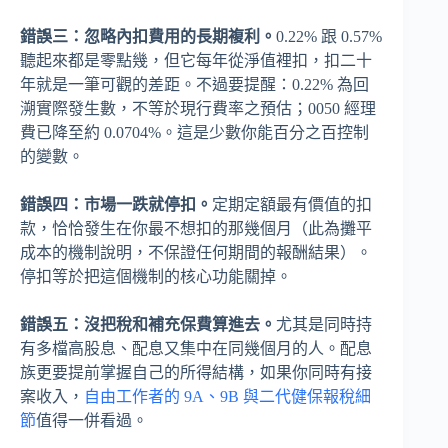
錯誤三：忽略內扣費用的長期複利。
0.22% 跟 0.57%
聽起來都是零點幾，但它每年從淨值裡扣，扣二十
年就是一筆可觀的差距。不過要提醒：0.22% 為回
溯實際發生數，不等於現行費率之預估；0050 經理
費已降至約 0.0704%。這是少數你能百分之百控制
的變數。
錯誤四：市場一跌就停扣。
定期定額最有價值的扣
款，恰恰發生在你最不想扣的那幾個月（此為攤平
成本的機制說明，不保證任何期間的報酬結果）。
停扣等於把這個機制的核心功能關掉。
錯誤五：沒把稅和補充保費算進去。
尤其是同時持
有多檔高股息、配息又集中在同幾個月的人。配息
族更要提前掌握自己的所得結構，如果你同時有接
案收入，
自由工作者的 9A、9B 與二代健保報稅細
節
值得一併看過。