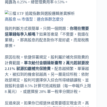
揭露為 0.25%，總管理費用率 0.53%。
高股息 vs 市值型：適合族群怎麼分
我的判斷方式很簡單，只問一個問題：
你現在需要
這筆錢每季入帳嗎？
如果答案是「不需要，我還在
累積」，那高股息的配息對你不是好處，而是稅務
摩擦。
原因在稅。依健保署規定，股利屬於補充保險費的
計費範圍，
單次給付金額達新臺幣 2 萬元起就要按
2.11% 就源扣繳補充保險費
。配息越頻繁、單筆越
大，被扣到的機會就越高。另一層是綜所稅：依財
政部規定，股利可選擇併入綜合所得總額課稅、並
按股利金額 8.5% 計算可抵減稅額（每一申報戶上限
8 萬元），或選擇按 28% 單一稅率分開計稅。
反過來說，如果你已經退休或需要穩定現金流，高