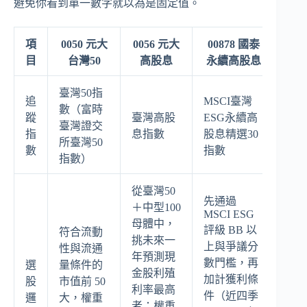
避免你看到單一數字就以為是固定值。
項
0050 元大
0056 元大
00878 國泰
目
台灣50
高股息
永續高股息
臺灣50指
追
MSCI臺灣
數（富時
蹤
臺灣高股
ESG永續高
臺灣證交
指
息指數
股息精選30
所臺灣50
數
指數
指數）
從臺灣50
先通過
＋中型100
MSCI ESG
母體中，
評級 BB 以
符合流動
挑未來一
上與爭議分
性與流通
年預測現
數門檻，再
選
量條件的
金股利殖
加計獲利條
股
市值前 50
利率最高
件（近四季
邏
大，權重
者；權重