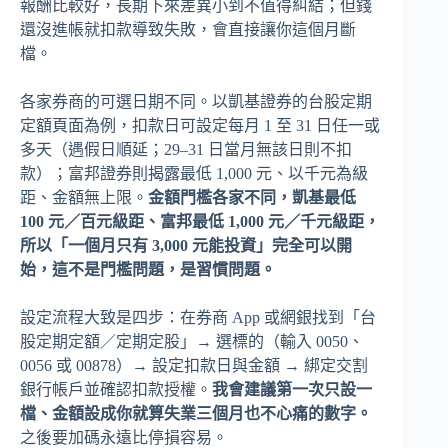
報酬比較好，長期下來差異小到不值得糾結；但錢
還沒進帳就扣款導致失敗，會直接讓你這個月斷
檔。
各家券商的可選日期不同。以凱基證券的台股定期
定額頁面為例，扣款日可設定每月 1 至 31 日任一或
多天（遇假日順延；29–31 日當月無該日則不扣
款）；富邦證券則揭露最低 1,000 元、以千元為級
距、金額無上限。
金額門檻各家不同，凱基最低
100 元／百元級距、富邦最低 1,000 元／千元級距，
所以「一個月只有 3,000 元能投資」完全可以開
始，這不是門檻問題，是習慣問題。
設定流程大致是四步：在券商 App 或網銀找到「台
股定期定額／定期定股」→ 選標的（輸入 0050、
0056 或 00878）→ 設定扣款日與金額 → 綁定交割
銀行帳戶並確認扣款授權。
我會建議第一次只設一
檔、金額設成你就算失業三個月也不心痛的數字。
之後要加碼永遠比停損容易。