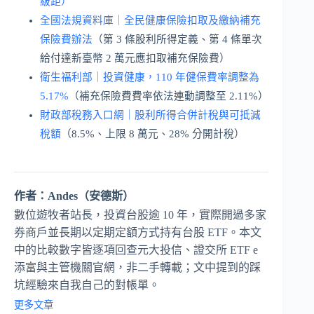
級距）
全國法規資料庫｜全民健康保險扣取及繳納補充
保險費辦法
（第 3 條股利所得定義、第 4 條單次
給付達新臺幣 2 萬元應扣取補充保險費）
衛生福利部｜投資健康，110 年健保費率調整為
5.17%
（補充保險費費率依法連動調整至 2.11%）
財政部稅務入口網｜股利所得合併計稅與可抵減
稅額
（8.5%、上限 8 萬元、28% 分開計稅）
作者：Andes（安德斯）
數位遊牧者站長，投資台股逾 10 年，實際開過多家
券商戶並長期以定期定額方式持有台股 ETF。本文
中的比較數字皆逐項回查元大投信、證交所 ETF e
添富與主管機關官網，非二手轉載；文中提到的踩
坑經驗來自我自己的對帳單。
更多文章