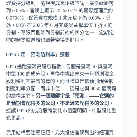
理費採分級制，隨規模成長逐級下調，最低級距可
到 0.05%，官網上顯示 2026/07/21 的實際經理費約
0.0704%；保管費在規模 1 兆元以下為 0.03%。另
外，0050 在 2025 年 6 月完成受益權單位 1 拆 4 的
分割，單張門檻降到分割前的約四分之一，定期定
額的畸零股邏輯也跟著變得更好用。
0056：用「預測殖利率」選股
0056 追蹤臺灣高股息指數，母體是臺灣 50 與臺灣
中型 100 的成分股，再從中挑出未來一年預測現金
股利殖利率最高的標的，而且權重是依預測現金股
利殖利率分配，而非市值——這是它與 0050 最關鍵
的結構差異。
另一個關鍵字是「預測」——它選的
是預期會配得多的公司，不是過去配得多的公司。
這讓 0056 的成分股輪動比市值型明顯，中型股比重
也更高。
費用結構要注意級距。元大投信官網列出的經理費