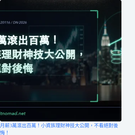
月薪3萬滾出百萬！小資族理財神技大公開，不看絕對後
悔！