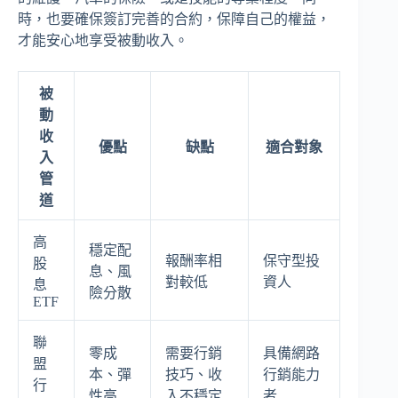
時，也要確保簽訂完善的合約，保障自己的權益，
才能安心地享受被動收入。
被
動
收
優點
缺點
適合對象
入
管
道
高
穩定配
報酬率相
保守型投
股
息、風
對較低
資人
息
險分散
ETF
聯
零成
需要行銷
具備網路
盟
本、彈
技巧、收
行銷能力
行
性高
入不穩定
者