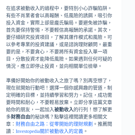
在追求被動收入的過程中，要特別小心詐騙陷阱。
有些不肖業者會以高報酬、低風險的誘餌，吸引你
投入資金，實際上卻是龐氏騙局。要避免被詐騙，
首先要保持警惕，不要輕信高報酬的承諾。其次，
要仔細研究投資項目，了解其運作模式和風險。可
以參考專業的投資建議，或是諮詢理財顧問。最重
要的是，不要貪心，不要將所有資金投入單一項
目，分散投資才能降低風險。如果遇到任何可疑的
情況，應立即停止投資，並向相關單位檢舉。
準備好開始你的被動收入之旅了嗎？別再空想了，
現在就開始行動吧！選擇一個你感興趣的管道，制
定明確的目標，並持續學習和努力。記住，成功需
要時間和耐心，不要輕易放棄。立即分享這篇文章
給你的朋友，一起加入
被動收入
的行列！想了解更
多
財務自由
的秘訣嗎？點擊這裡閱讀更多相關文
章：
財務自由之路：從零開始的理財規劃
。推薦閱
讀：
Investopedia關於被動收入的定義
。