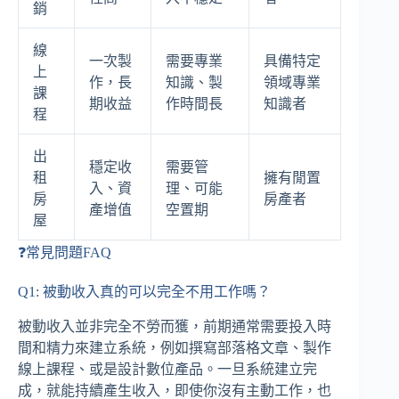
銷
線
一次製
需要專業
具備特定
上
作，長
知識、製
領域專業
課
期收益
作時間長
知識者
程
出
穩定收
需要管
租
擁有閒置
入、資
理、可能
房
房產者
產增值
空置期
屋
❓常見問題FAQ
Q1: 被動收入真的可以完全不用工作嗎？
被動收入並非完全不勞而獲，前期通常需要投入時
間和精力來建立系統，例如撰寫部落格文章、製作
線上課程、或是設計數位產品。一旦系統建立完
成，就能持續產生收入，即使你沒有主動工作，也