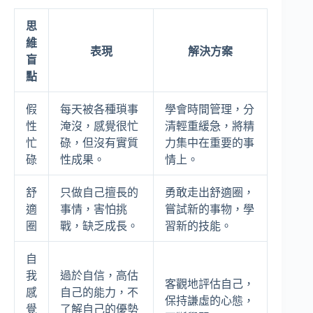
思
維
表現
解決方案
盲
點
假
每天被各種瑣事
學會時間管理，分
性
淹沒，感覺很忙
清輕重緩急，將精
忙
碌，但沒有實質
力集中在重要的事
碌
性成果。
情上。
舒
只做自己擅長的
勇敢走出舒適圈，
適
事情，害怕挑
嘗試新的事物，學
圈
戰，缺乏成長。
習新的技能。
自
我
過於自信，高估
客觀地評估自己，
感
自己的能力，不
保持謙虛的心態，
覺
了解自己的優勢