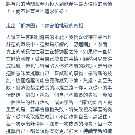
將有限的時間和精力投入到能產生最大價值的事情
上，而不是盲目地追求忙碌。
走出「舒適圈」：你害怕挑戰的真相
人類天生有趨利避害的本能，我們喜歡待在熟悉且
舒適的環境中，這就是所謂的「
舒適圈
」。然而，
真正的成長往往發生在舒適圈之外。如果你一直待
在舒適圈裡，做著自己擅長的事情，雖然可以獲得
成就感，但也很容易陷入停滯不前的狀態。走出舒
適圈意味著挑戰自己，嘗試新的事物，學習新的技
能。這個過程可能會讓你感到不適、焦慮，甚至失
敗，但這些都是成長的必經之路。你可以從小的事
情開始，例如，挑戰一個自己不擅長的專案，參加
一個陌生的社群活動，或是學習一門新的語言。更
重要的是，要學會擁抱失敗，將失敗視為學習的機
會，從中吸取經驗教訓，不斷改進自己。請記住，
每一次走出舒適圈，都是一次成長的機會，每一次
挑戰自己，都會讓你變得更加強大。
持續學習
和
擁