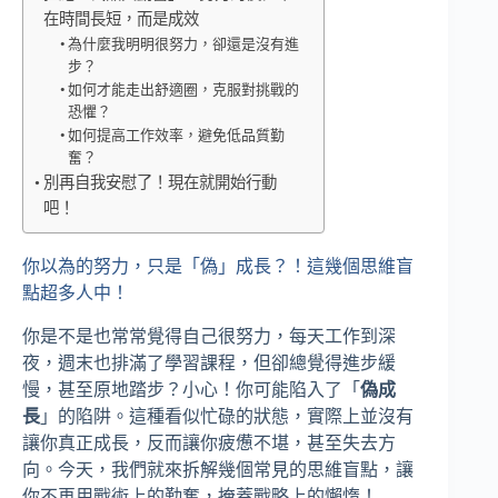
在時間長短，而是成效
為什麼我明明很努力，卻還是沒有進
步？
如何才能走出舒適圈，克服對挑戰的
恐懼？
如何提高工作效率，避免低品質勤
奮？
別再自我安慰了！現在就開始行動
吧！
你以為的努力，只是「偽」成長？！這幾個思維盲
點超多人中！
你是不是也常常覺得自己很努力，每天工作到深
夜，週末也排滿了學習課程，但卻總覺得進步緩
慢，甚至原地踏步？小心！你可能陷入了「
偽成
長
」的陷阱。這種看似忙碌的狀態，實際上並沒有
讓你真正成長，反而讓你疲憊不堪，甚至失去方
向。今天，我們就來拆解幾個常見的思維盲點，讓
你不再用戰術上的勤奮，掩蓋戰略上的懶惰！