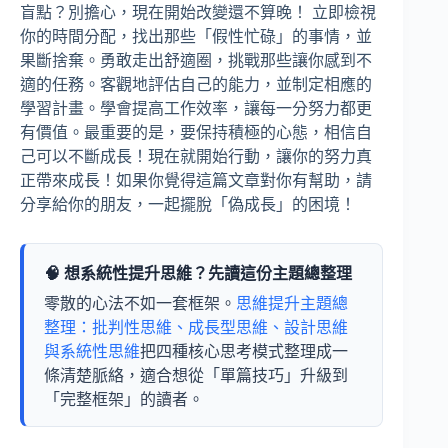
盲點？別擔心，現在開始改變還不算晚！ 立即檢視
你的時間分配，找出那些「假性忙碌」的事情，並
果斷捨棄。勇敢走出舒適圈，挑戰那些讓你感到不
適的任務。客觀地評估自己的能力，並制定相應的
學習計畫。學會提高工作效率，讓每一分努力都更
有價值。最重要的是，要保持積極的心態，相信自
己可以不斷成長！現在就開始行動，讓你的努力真
正帶來成長！如果你覺得這篇文章對你有幫助，請
分享給你的朋友，一起擺脫「偽成長」的困境！
🧠 想系統性提升思維？先讀這份主題總整理
零散的心法不如一套框架。
思維提升主題總
整理：批判性思維、成長型思維、設計思維
與系統性思維
把四種核心思考模式整理成一
條清楚脈絡，適合想從「單篇技巧」升級到
「完整框架」的讀者。