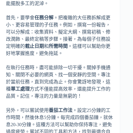
能擺脫多工的泥淖。
首先，要學會
任務分解
。把複雜的大任務拆解成更
小、更容易管理的子任務。例如，撰寫一份報告，
可以分解成：收集資料、擬定大綱、撰寫初稿、修
改潤飾、最終定稿等步驟。接著，為每個子任務設
定明確的
截止日期
和
所需時間
。這樣可以幫助你更
好地掌握進度，避免拖延。
在執行任務時，盡可能排除一切干擾。關掉手機通
知、關閉不必要的網頁、找一個安靜的空間。專注
於當前任務，直到完成為止。你會驚訝地發現，這
種
單工處理
方式不僅能提高效率，還能提升工作的
品質。記住，專注的力量是無窮的！
另外，可以嘗試使用
番茄工作法
。設定25分鐘的工
作時間，然後休息5分鐘。每完成四個番茄鐘，就休
息20-30分鐘。這種方法可以幫助你保持專注，避免
過度疲勞。嘗試不同的工具和方法，找到最適合自