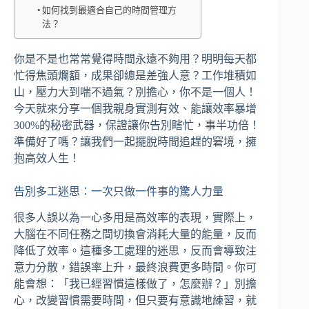
如何找到最適合自己的時間管理方
法？
你是不是也常常覺得時間永遠不夠用？明明每天都
忙得焦頭爛額，成果卻總是差強人意？工作堆積如
山，壓力大到喘不過氣？別擔心，你不是一個人！
今天就來分享一個我親身實測有效、能讓效率暴增
300%的秘密武器，保證讓你告別瞎忙，事半功倍！
準備好了嗎？讓我們一起擺脫時間追趕的窘境，擁
抱高效人生！
告別多工迷思：一次只做一件事的驚人力量
很多人誤以為一心多用是高效率的表現，實際上，
大腦在不同任務之間切換會消耗大量的能量，反而
降低了效率。這種多工處理的迷思，反而會導致注
意力分散，錯誤率上升，最終浪費更多時間。你可
能會想：「我已經習慣這樣做了，怎麼辦？」別擔
心，改變習慣需要時間，但只要有意識地練習，就