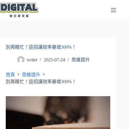
跳
至
主
要
內
容
別再瞎忙！這招讓效率暴增300%！
writer
2025-07-24
思維提升
首頁
思維提升
別再瞎忙！這招讓效率暴增300%！