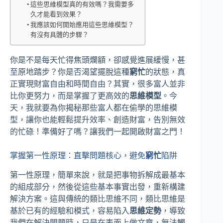
這些思維模型真的有效嗎？我需要多
久才能看到效果？
我應該如何開始應用這些思維模型？
有沒有具體的步驟？
你是不是每天忙得焦頭爛額，卻感覺進展緩慢，甚
至原地踏步？你是否渴望擺脫這種
窮忙
的狀態，真
正實現財富自由和時間自由？其實，很多富人並非
比你更努力，而是掌握了更高效的
思維模型
。今
天，我就要為你揭秘那些富人都在偷學的思維模
型，讓你也能輕鬆提升效率、創造財富，告別無效
的忙碌！準備好了嗎？讓我們一起開啟財富之門！
掌握第一性原理：直擊問題核心，避免
窮忙
陷阱
第一性原理，簡單來說，就是把事物拆解成最基本
的組成部分，然後從這些基本事實出發，重新構建
解決方案。這與傳統的類比思維不同，類比思維是
基於已有的經驗和模式，容易陷入
思維定勢
，導致
我們在解決問題時，只是在表面上做文章，無法觸