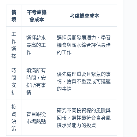
情
不考慮機
考慮機會成本
境
會成本
工
選擇薪水
選擇長期發展潛力、學習
作
最高的工
機會與薪水綜合評估最佳
選
作
的工作
擇
時
填滿所有
優先處理重要且緊急的事
間
時間，安
情，捨棄不重要或可延遲
安
排所有事
的事情
排
情
投
研究不同投資標的風險與
資
盲目跟從
回報，選擇最符合自身風
決
市場熱點
險承受能力的投資
策