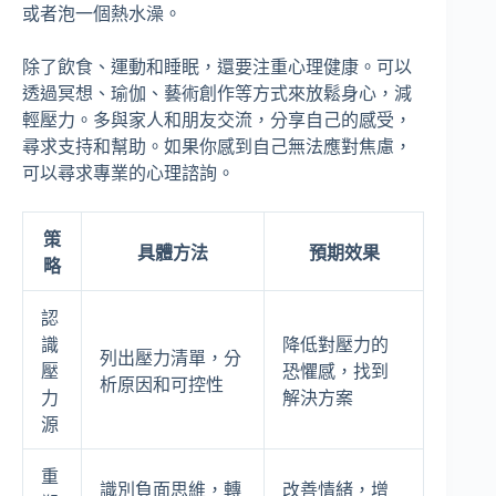
或者泡一個熱水澡。
除了飲食、運動和睡眠，還要注重心理健康。可以
透過冥想、瑜伽、藝術創作等方式來放鬆身心，減
輕壓力。多與家人和朋友交流，分享自己的感受，
尋求支持和幫助。如果你感到自己無法應對焦慮，
可以尋求專業的心理諮詢。
策
具體方法
預期效果
略
認
識
降低對壓力的
列出壓力清單，分
壓
恐懼感，找到
析原因和可控性
力
解決方案
源
重
識別負面思維，轉
改善情緒，增