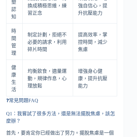
塑
換成積極思維，練
強自信心，提
認
習正念
升抗壓能力
知
時
制定計劃，拒絕不
提高效率，掌
間
必要的請求，利用
控時間，減少
管
碎片時間
焦慮
理
健
均衡飲食，適量運
增強身心健
康
動，規律作息，心
康，提升抗壓
生
理放鬆
能力
活
❓常見問題FAQ
Q1：我嘗試了很多方法，還是無法擺脫焦慮，該怎
麼辦？
首先，要肯定你已經做出了努力。擺脫焦慮是一個