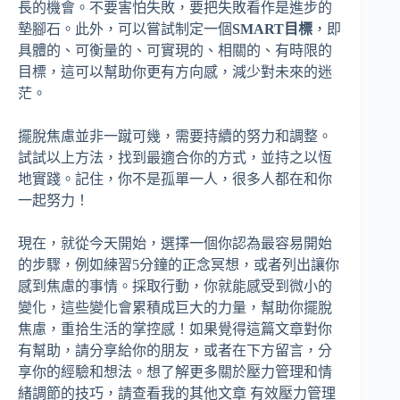
長的機會。不要害怕失敗，要把失敗看作是進步的
墊腳石。此外，可以嘗試制定一個
SMART目標
，即
具體的、可衡量的、可實現的、相關的、有時限的
目標，這可以幫助你更有方向感，減少對未來的迷
茫。
擺脫焦慮並非一蹴可幾，需要持續的努力和調整。
試試以上方法，找到最適合你的方式，並持之以恆
地實踐。記住，你不是孤單一人，很多人都在和你
一起努力！
現在，就從今天開始，選擇一個你認為最容易開始
的步驟，例如練習5分鐘的正念冥想，或者列出讓你
感到焦慮的事情。採取行動，你就能感受到微小的
變化，這些變化會累積成巨大的力量，幫助你擺脫
焦慮，重拾生活的掌控感！如果覺得這篇文章對你
有幫助，請分享給你的朋友，或者在下方留言，分
享你的經驗和想法。想了解更多關於壓力管理和情
緒調節的技巧，請查看我的其他文章 有效壓力管理