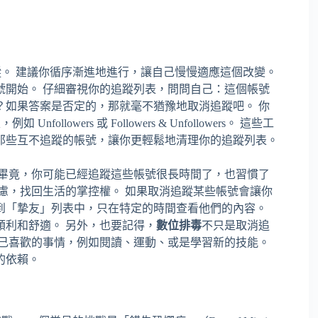
。 建議你循序漸進地進行，讓自己慢慢適應這個改變。
號開始。 仔細審視你的追蹤列表，問問自己：這個帳號
？如果答案是否定的，那就毫不猶豫地取消追蹤吧。 你
owers 或 Followers & Unfollowers。 這些工
那些互不追蹤的帳號，讓你更輕鬆地清理你的追蹤列表。
 畢竟，你可能已經追蹤這些帳號很長時間了，也習慣了
慮，找回生活的掌控權。 如果取消追蹤某些帳號會讓你
到「摯友」列表中，只在特定的時間查看他們的內容。
順利和舒適。 另外，也要記得，
數位排毒
不只是取消追
自己喜歡的事情，例如閱讀、運動、或是學習新的技能。
的依賴。