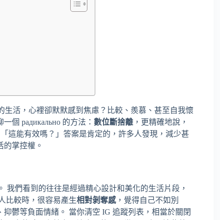
鮮亮麗的生活，心裡卻默默感到焦慮？比較、羨慕、甚至自我懷
радикально 的方法：
數位斷捨離
，更精確地說，
想：「這能有效嗎？」答案是肯定的，許多人發現，減少甚
活的掌控權。
。 我們看到的往往是經過精心設計和美化的生活片段，
人比較時，很容易產生
相對剝奪感
，覺得自己不如別
鬱等負面情緒。 當你清空 IG 追蹤列表，相當於關閉