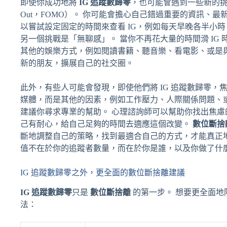
即使你成功地將
IG 追蹤數歸零
，也可能會遇到一些新的挑戰。
Out，FOMO）。 你可能會擔心自己錯過重要的資訊、
以嘗試設定固定的時間來查看 IG，例如每天早晚各半小時
另一個挑戰是「無聊感」。 當你不再花大量的時間滑 IG
其他的娛樂方式，例如閱讀書籍、聽音樂、看電影、或是
新的朋友，擴展自己的社交圈。
此外，有些人可能會發現，即使他們將 IG 追蹤數歸零，
媒體，而是其他的因素，例如工作壓力、人際關係問題、
建議你尋求專業的幫助。 心理諮詢師可以幫助你找出焦慮
己有耐心，給自己足夠的時間去適應這個改變。
數位斷捨
斷地調整自己的策略，找到最適合自己的方式，才能真正
值不在於你的追蹤者數量，而在於你是誰，以及你做了什
IG 追蹤數歸零之外，更全面的數位斷捨離建議
IG 追蹤數歸零
只是
數位斷捨離
的第一步。 想要更全面地
法：