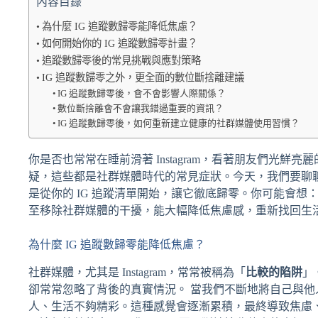
內容目錄
為什麼 IG 追蹤數歸零能降低焦慮？
如何開始你的 IG 追蹤數歸零計畫？
追蹤數歸零後的常見挑戰與應對策略
IG 追蹤數歸零之外，更全面的數位斷捨離建議
IG 追蹤數歸零後，會不會影響人際關係？
數位斷捨離會不會讓我錯過重要的資訊？
IG 追蹤數歸零後，如何重新建立健康的社群媒體使用習慣？
你是否也常常在睡前滑著 Instagram，看著朋友們光
疑，這些都是社群媒體時代的常見症狀。今天，我們要聊聊一個 
是從你的 IG 追蹤清單開始，讓它徹底歸零。你可能會
至移除社群媒體的干擾，能大幅降低焦慮感，重新找回生
為什麼 IG 追蹤數歸零能降低焦慮？
社群媒體，尤其是 Instagram，常常被稱為「
比較的陷阱
」
卻常常忽略了背後的真實情況。 當我們不斷地將自己與他
人、生活不夠精彩。這種感覺會逐漸累積，最終導致焦慮、抑