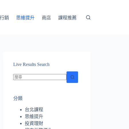
行銷
思維提升
商店
課程推薦
Live Results Search
找
不
分類
到
符
台北課程
合
思維提升
條
投資理財
件