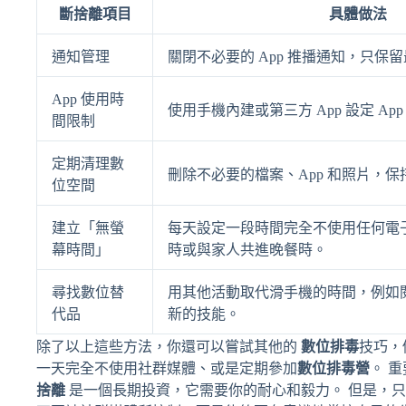
斷捨離項目
具體做法
通知管理
關閉不必要的 App 推播通知，只保
App 使用時
使用手機內建或第三方 App 設定 Ap
間限制
定期清理數
刪除不必要的檔案、App 和照片，
位空間
建立「無螢
每天設定一段時間完全不使用任何電
幕時間」
時或與家人共進晚餐時。
尋找數位替
用其他活動取代滑手機的時間，例如
代品
新的技能。
除了以上這些方法，你還可以嘗試其他的
數位排毒
技巧，
一天完全不使用社群媒體、或是定期參加
數位排毒營
。 
捨離
是一個長期投資，它需要你的耐心和毅力。 但是，只