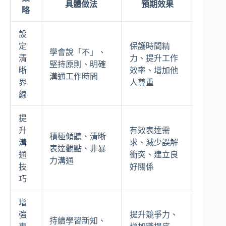
具體做法
預期效果
略
設
定
保護時間精
學會說「不」、
清
力、提升工作
堅持原則、明確
晰
效率、增加他
溝通工作時間
界
人尊重
線
提
升
有效表達需
積極傾聽、清晰
溝
求、減少誤解
表達觀點、非暴
通
衝突、建立良
力溝通
技
好關係
巧
增
強
提升競爭力、
持續學習新知、