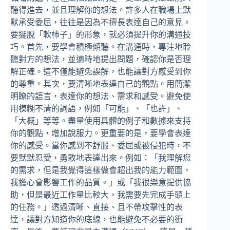
聽得進去，並且理解你的想法。許多人在職場上默
默承受委屈，往往是因為不擅長表達自己的意見。
要擺脫「軟柿子」的形象，就必須提升你的溝通技
巧。首先，要學會積極傾聽。在溝通時，專注地聆
聽對方的想法，並適時地提出問題，確認你是否理
解正確。這不僅能避免誤解，也能讓對方感受到你
的尊重。其次，要清晰地表達自己的觀點。用簡潔
明瞭的語言，表達你的想法、需求和感受。避免使
用模糊不清的詞語，例如「可能」、「也許」、
「大概」等等。盡量使用具體的例子和數據來支持
你的觀點，增加說服力。更重要的是，要學會表達
你的感受。當你感到不舒服、委屈或被侵犯時，不
要默默忍受，勇敢地表達出來。例如：「我理解您
的需求，但是我覺得這樣做會超出我的能力範圍，
我擔心會影響工作的品質。」或「我很樂意提供協
助，但是最近工作量比較大，我需要先完成手頭上
的任務。」透過清晰、直接、且不帶攻擊性的表
達，讓對方知道你的底線，也能避免不必要的衝