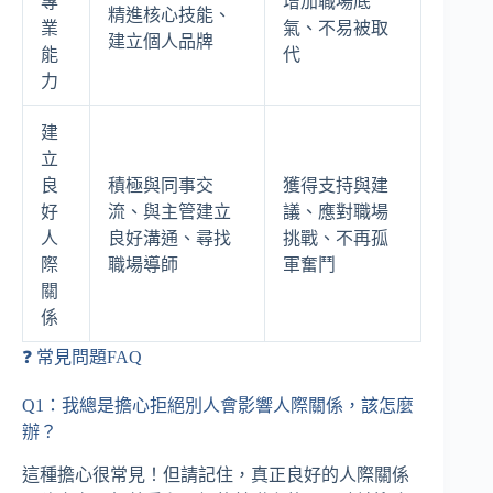
專
增加職場底
精進核心技能、
業
氣、不易被取
建立個人品牌
能
代
力
建
立
良
積極與同事交
獲得支持與建
好
流、與主管建立
議、應對職場
人
良好溝通、尋找
挑戰、不再孤
際
職場導師
軍奮鬥
關
係
❓ 常見問題FAQ
Q1：我總是擔心拒絕別人會影響人際關係，該怎麼
辦？
這種擔心很常見！但請記住，真正良好的人際關係