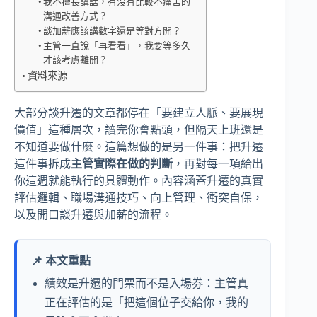
我不擅長講話，有沒有比較不痛苦的
溝通改善方式？
談加薪應該講數字還是等對方開？
主管一直說「再看看」，我要等多久
才該考慮離開？
資料來源
大部分談升遷的文章都停在「要建立人脈、要展現
價值」這種層次，讀完你會點頭，但隔天上班還是
不知道要做什麼。這篇想做的是另一件事：把升遷
這件事拆成
主管實際在做的判斷
，再對每一項給出
你這週就能執行的具體動作。內容涵蓋升遷的真實
評估邏輯、職場溝通技巧、向上管理、衝突自保，
以及開口談升遷與加薪的流程。
📌 本文重點
績效是升遷的門票而不是入場券：主管真
正在評估的是「把這個位子交給你，我的