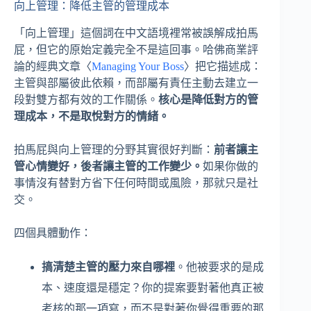
向上管理：降低主管的管理成本
「向上管理」這個詞在中文語境裡常被誤解成拍馬
屁，但它的原始定義完全不是這回事。哈佛商業評
論的經典文章〈
Managing Your Boss
〉把它描述成：
主管與部屬彼此依賴，而部屬有責任主動去建立一
段對雙方都有效的工作關係。
核心是降低對方的管
理成本，不是取悅對方的情緒。
拍馬屁與向上管理的分野其實很好判斷：
前者讓主
管心情變好，後者讓主管的工作變少。
如果你做的
事情沒有替對方省下任何時間或風險，那就只是社
交。
四個具體動作：
搞清楚主管的壓力來自哪裡
。他被要求的是成
本、速度還是穩定？你的提案要對著他真正被
考核的那一項寫，而不是對著你覺得重要的那