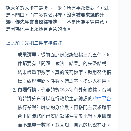
絕大多數人卡在最後這一步：所有事都做對了，就
是不開口。而在多數公司裡，
沒有被要求過的升
遷，優先序會自然往後排
——不是因為主管惡意，
是因為他手上永遠有更急的事。
談之前：先把三件事準備好
成果清單
。從前面那份紀錄裡挑三到五件，每
件都要有「問題—做法—結果」的完整結構，
結果盡量帶數字。真的沒有數字，就用替代指
標：處理時間、件數、錯誤率、多少人在用。
市場行情
。你要的數字必須有外部依據。台灣
的薪資分布可以在行政院主計總處的
薪情平台
依行業與年齡查詢分位數，再搭配主要求職平
台上同職務的實際開缺條件交叉比對。
用區間
而不是單一數字
，並且知道自己的底線在哪。