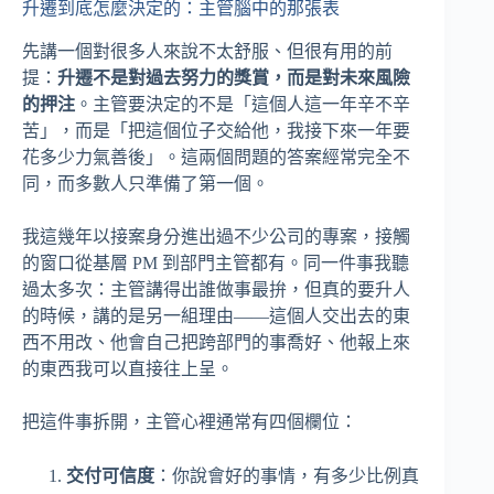
升遷到底怎麼決定的：主管腦中的那張表
先講一個對很多人來說不太舒服、但很有用的前
提：
升遷不是對過去努力的獎賞，而是對未來風險
的押注
。主管要決定的不是「這個人這一年辛不辛
苦」，而是「把這個位子交給他，我接下來一年要
花多少力氣善後」。這兩個問題的答案經常完全不
同，而多數人只準備了第一個。
我這幾年以接案身分進出過不少公司的專案，接觸
的窗口從基層 PM 到部門主管都有。同一件事我聽
過太多次：主管講得出誰做事最拚，但真的要升人
的時候，講的是另一組理由——這個人交出去的東
西不用改、他會自己把跨部門的事喬好、他報上來
的東西我可以直接往上呈。
把這件事拆開，主管心裡通常有四個欄位：
交付可信度
：你說會好的事情，有多少比例真