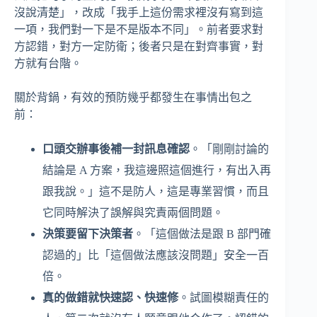
沒說清楚」，改成「我手上這份需求裡沒有寫到這
一項，我們對一下是不是版本不同」。前者要求對
方認錯，對方一定防衛；後者只是在對齊事實，對
方就有台階。
關於背鍋，有效的預防幾乎都發生在事情出包之
前：
口頭交辦事後補一封訊息確認
。「剛剛討論的
結論是 A 方案，我這邊照這個進行，有出入再
跟我說。」這不是防人，這是專業習慣，而且
它同時解決了誤解與究責兩個問題。
決策要留下決策者
。「這個做法是跟 B 部門確
認過的」比「這個做法應該沒問題」安全一百
倍。
真的做錯就快速認、快速修
。試圖模糊責任的