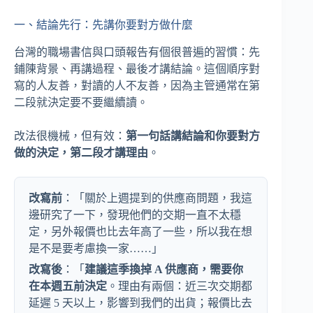
一、結論先行：先講你要對方做什麼
台灣的職場書信與口頭報告有個很普遍的習慣：先
鋪陳背景、再講過程、最後才講結論。這個順序對
寫的人友善，對讀的人不友善，因為主管通常在第
二段就決定要不要繼續讀。
改法很機械，但有效：
第一句話講結論和你要對方
做的決定，第二段才講理由
。
改寫前
：「關於上週提到的供應商問題，我這
邊研究了一下，發現他們的交期一直不太穩
定，另外報價也比去年高了一些，所以我在想
是不是要考慮換一家……」
改寫後
：「
建議這季換掉 A 供應商，需要你
在本週五前決定
。理由有兩個：近三次交期都
延遲 5 天以上，影響到我們的出貨；報價比去