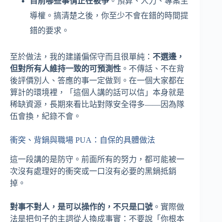
目前哪些事情正在被爭
。預算、人力、專案主
導權。搞清楚之後，你至少不會在錯的時間提
錯的要求。
至於做法，我的建議偏保守而且很單純：
不選邊，
但對所有人維持一致的可預測性
。不傳話、不在背
後評價別人、答應的事一定做到。在一個大家都在
算計的環境裡，「這個人講的話可以信」本身就是
稀缺資源，長期來看比站對隊安全得多——因為隊
伍會換，紀錄不會。
衝突、背鍋與職場 PUA：自保的具體做法
這一段講的是防守。前面所有的努力，都可能被一
次沒有處理好的衝突或一口沒有必要的黑鍋抵銷
掉。
對事不對人，是可以操作的，不只是口號
。實際做
法是把句子的主詞從人換成事實：不要說「你根本