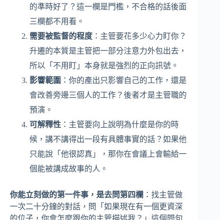
的準時好了？這一欄是門檻，不合格的話後面
三欄都不用看。
需要被監督的程度
：主管要花多少心力盯你？
升遷的本質是主管把一部分注意力外包出去，
所以「不用盯」本身就是強烈的正向訊號。
影響範圍
：你的產出只影響自己的工作，還是
會改善旁邊三個人的工作？後者才是主管職的
預演。
可解釋性
：主管要向上說明為什麼是你的時
候，講不講得出一段有具體事實的話？如果他
只能說「他很認真」，那你在會議上會輸給一
個能被講成故事的人。
你能立刻做的第一件事，是去問第四欄
：找主管做
一次二十分鐘的對話，問「如果現在有一個更資深
的位子，你會怎麼跟你的主管描述我？」這個問句