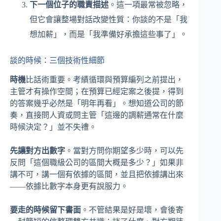
下一個位子的職責描述
。這一項最常被忽略，
但它會讓整場對話改變性質：你談的不是「我
想加薪」，而是「我準備好承擔這些事了」。
談的時候：三個技術性細節
時機
比話術重要。考績循環與預算編列之前提出，
主管才有操作空間；在預算已經定案之後提，得到
的答案幾乎必然是「明年再看」。想知道公司的節
奏，直接問人資或問主管「這邊的調薪通常在什麼
時候決定？」並不失禮。
先讓對方出數字
。當對方問你期望多少時，可以先
反問「這個職級公司的區間大概是多少？」如果非
講不可，講一個有依據的區間，並且把依據講出來
——依據比數字本身更有說服力。
要走的時候留下書面
。不管結果是好是壞，會後寄