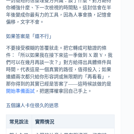
一封簡短的信整理雙方共識：談了什麼、對方期待
你補強什麼、下一次檢視的時間點。這封信會在半
年後變成你最有力的工具，因為人事會換，記憶會
偏移，文字不會。
如果答案是「還不行」
不要接受模糊的答覆就走。把它轉成可驗證的條
件：「所以如果我在接下來這一季做到 X 跟 Y，我
們可以在幾月再談一次？」對方給得出具體條件與
時間，代表這是一個真實的路徑，值得投入；如果
連續兩次都只給你形容詞或無限期的「再看看」，
那你得到的其實已經是答案了——這時候該做的是
開始準備面試
，把選擇權拿回自己手上。
五個讓人卡住很久的迷思
常見說法
實際情況