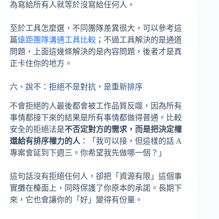
為寫給所有人就等於沒寫給任何人。
至於工具怎麼選，不同團隊差異很大，可以參考這
篇
遠距團隊溝通工具比較
；不過工具解決的是通道
問題，上面這幾條解決的是內容問題，後者才是真
正卡住你的地方。
六、說不：拒絕不是對抗，是重新排序
不會拒絕的人最後都會被工作品質反噬，因為所有
事情都接下來的結果是所有事情都做得普通。比較
安全的拒絕法是
不否定對方的需求，而是把決定權
還給有排序權力的人
：「我可以接，但這樣的話 A
專案會延到下週三。你希望我先做哪一個？」
這句話沒有拒絕任何人，卻把「資源有限」這個事
實攤在檯面上，同時保護了你原本的承諾。長期下
來，它也會讓你的「好」變得有份量。