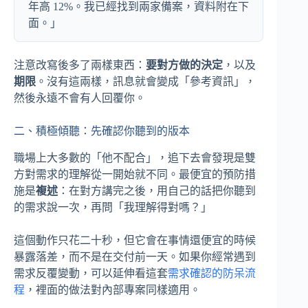
年高 12%。我已經找到兩家備案，資料附在下
面。」
注意改寫後多了兩樣東西：
要對方做的決定
，以及
期限
。沒有這兩樣，訊息就會變成「參考資訊」，
然後永遠不會有人回覆你。
二、積極傾聽：先確認你聽到的版本
職場上大多數的「他不配合」，追下去會發現是雙
方對需求的理解從一開始就不同。最便宜的預防措
施是
複述
：在對方講完之後，用自己的話把你聽到
的需求說一次，再問「我理解得對嗎？」
這個動作只花二十秒，但它會在事情還便宜的時候
暴露落差，而不是在交付前一天。如果你經常遇到
需求反覆變動，可以延伸看這套
需求確認的防呆流
程
，裡面的做法對內部專案同樣適用。