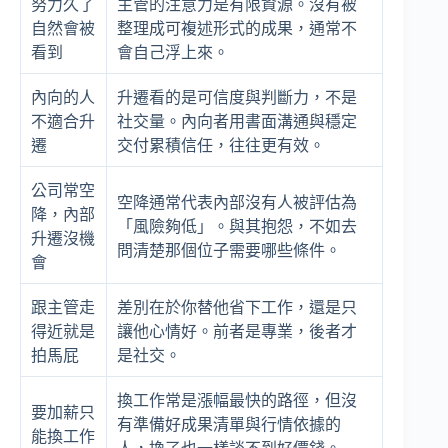
努力久了
主管的注意力是有限資源。沒有被
自然會被
整理成可複述形式的成果，通常不
看到
會自己浮上來。
內向的人
升遷看的是可信度與判斷力，不是
不適合升
社交量。內向者用書面溝通與穩定
遷
交付累積信任，往往更有效。
公司常空
空降通常代表內部沒有人被評估為
降，內部
「風險夠低」。與其抱怨，不如去
升遷沒機
問清楚那個位子需要哪些條件。
會
跟主管走
差別在於你替他省下工作，還是只
得近就是
讓他心情好。前者是專業，後者才
拍馬屁
是社交。
換工作常是漲幅最快的路徑，但沒
要加薪只
有準備好成果清單與行情依據的
能換工作