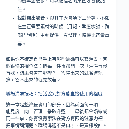
的機率差很多。可以被指名的東西才會被記
住。
找對露出場合
。與其在大會議搶三分鐘，不如
在主管需要素材的時候（月報、季度檢討、跨
部門說明）主動提供一頁整理。時機比音量重
要。
如果你不確定自己手上有哪些籌碼可以寫進去，有
個很快的檢查法：把每一件事都問一次「這件事沒
有我，結果會差在哪裡？」答得出來的就寫進紀
錄，答不出來的就先放著。
職場溝通技巧：把話說到對方能直接使用的程度
這一章是整篇最實用的部分，因為前面每一項——
能見度、向上管理、爭取升遷——最後都會塌縮成
同一件事：
你有沒有辦法在對方有限的注意力裡，
把事情講清楚
。職場溝通不是口才，是資訊設計。