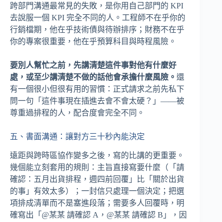
跨部門溝通最常見的失敗，是你用自己部門的 KPI
去說服一個 KPI 完全不同的人。工程師不在乎你的
行銷檔期，他在乎技術債與待辦排序；財務不在乎
你的專案很重要，他在乎預算科目與時程風險。
要別人幫忙之前，先講清楚這件事對他有什麼好
處，或至少講清楚不做的話他會承擔什麼風險。
還
有一個很小但很有用的習慣：正式請求之前先私下
問一句「這件事現在插進去會不會太硬？」——被
尊重過排程的人，配合度會完全不同。
五、書面溝通：讓對方三十秒內能決定
遠距與跨時區協作變多之後，寫的比講的更重要。
幾個能立刻套用的規則：主旨直接寫要什麼（「請
確認：五月出貨排程，週四前回覆」比「關於出貨
的事」有效太多）；一封信只處理一個決定；把選
項排成清單而不是塞進段落；需要多人回覆時，明
確寫出「@某某 請確認 A，@某某 請確認 B」，因