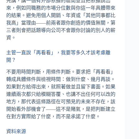
先講，講一個有外部依據的區間並且把依據說出
來，例如同職務的市場分位數與你這一年具體帶來
的結果。避免用個人開銷、年資或「其他同事都比
我高」當理由——前兩者跟你創造的價值無關，第
三者則會把話題導向公司不會跟你討論的別人的薪
資。
主管一直說「再看看」，我要等多久才該考慮離
開？
不要用時間判斷，用條件判斷。要求把「再看看」
轉成具體條件與檢視時間：做到什麼、幾月再談。
如果對方給得出來，就照著做並且留下書面。如果
連續兩次都只給模糊答覆、也講不出任何可以改的
地方，那代表這條路徑在可預見的未來不存在，該
開始看外部機會了——這不是賭氣，是把判斷建立
在對方實際給了什麼，而不是承諾了什麼。
資料來源