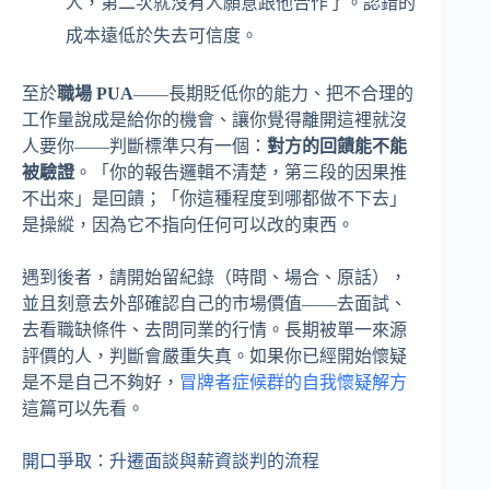
人，第二次就沒有人願意跟他合作了。認錯的
成本遠低於失去可信度。
至於
職場 PUA
——長期貶低你的能力、把不合理的
工作量說成是給你的機會、讓你覺得離開這裡就沒
人要你——判斷標準只有一個：
對方的回饋能不能
被驗證
。「你的報告邏輯不清楚，第三段的因果推
不出來」是回饋；「你這種程度到哪都做不下去」
是操縱，因為它不指向任何可以改的東西。
遇到後者，請開始留紀錄（時間、場合、原話），
並且刻意去外部確認自己的市場價值——去面試、
去看職缺條件、去問同業的行情。長期被單一來源
評價的人，判斷會嚴重失真。如果你已經開始懷疑
是不是自己不夠好，
冒牌者症候群的自我懷疑解方
這篇可以先看。
開口爭取：升遷面談與薪資談判的流程