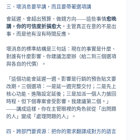
三、壞消息要早講，而且要帶著選項講
會延遲、會超出預算、做錯方向——這些事情
愈晚
講，你的可信度折損愈大
。主管真正在意的不是出
事，而是他有沒有時間反應。
壞消息的標準結構是三句話：現在的事實是什麼、
對誰有什麼影響、你建議怎麼辦（給二到三個選項
與各自的代價）。
「這個功能會延遲一週。影響是行銷的預告貼文要
改期。三個選項：一是延一週完整交付；二是先上
核心功能、進階設定延後；三是加派一個人力搶回
時程，但下個專案會受影響。我建議第二個。」
——講成這樣，你在主管眼裡的角色就從「出問題
的人」變成「處理問題的人」。
四、跨部門要資源：把你的需求翻譯成對方的語言