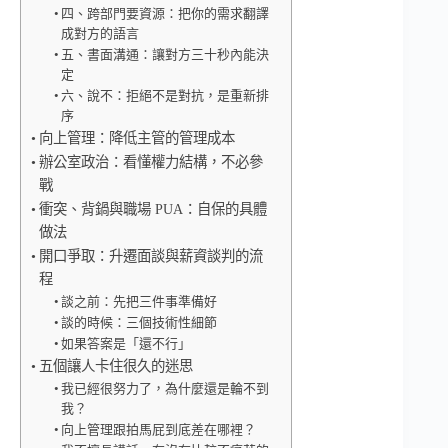
四、跨部門要資源：把你的需求翻譯
成對方的語言
五、書面溝通：讓對方三十秒內能決
定
六、說不：拒絕不是對抗，是重新排
序
向上管理：降低主管的管理成本
辦公室政治：看懂權力結構，不必參
戰
衝突、背鍋與職場 PUA：自保的具體
做法
開口爭取：升遷面談與薪資談判的流
程
談之前：先把三件事準備好
談的時候：三個技術性細節
如果答案是「還不行」
五個讓人卡住很久的迷思
我已經很努力了，為什麼還是輪不到
我？
向上管理跟拍馬屁到底差在哪裡？