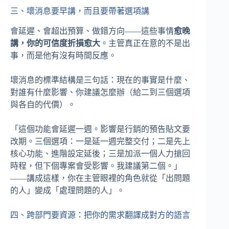
三、壞消息要早講，而且要帶著選項講
會延遲、會超出預算、做錯方向——這些事情
愈晚
講，你的可信度折損愈大
。主管真正在意的不是出
事，而是他有沒有時間反應。
壞消息的標準結構是三句話：現在的事實是什麼、
對誰有什麼影響、你建議怎麼辦（給二到三個選項
與各自的代價）。
「這個功能會延遲一週。影響是行銷的預告貼文要
改期。三個選項：一是延一週完整交付；二是先上
核心功能、進階設定延後；三是加派一個人力搶回
時程，但下個專案會受影響。我建議第二個。」
——講成這樣，你在主管眼裡的角色就從「出問題
的人」變成「處理問題的人」。
四、跨部門要資源：把你的需求翻譯成對方的語言