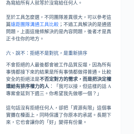
為寫給所有人就等於沒寫給任何人。
至於工具怎麼選，不同團隊差異很大，可以參考這
篇
遠距團隊溝通工具比較
；不過工具解決的是通道
問題，上面這幾條解決的是內容問題，後者才是真
正卡住你的地方。
六、說不：拒絕不是對抗，是重新排序
不會拒絕的人最後都會被工作品質反噬，因為所有
事情都接下來的結果是所有事情都做得普通。比較
安全的拒絕法是
不否定對方的需求，而是把決定權
還給有排序權力的人
：「我可以接，但這樣的話 A
專案會延到下週三。你希望我先做哪一個？」
這句話沒有拒絕任何人，卻把「資源有限」這個事
實攤在檯面上，同時保護了你原本的承諾。長期下
來，它也會讓你的「好」變得有份量。