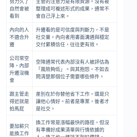
努力久了
主管的注意力是有限資源。沒有被
自然會被
整理成可複述形式的成果，通常不
看到
會自己浮上來。
內向的人
升遷看的是可信度與判斷力，不是
不適合升
社交量。內向者用書面溝通與穩定
遷
交付累積信任，往往更有效。
公司常空
空降通常代表內部沒有人被評估為
降，內部
「風險夠低」。與其抱怨，不如去
升遷沒機
問清楚那個位子需要哪些條件。
會
跟主管走
差別在於你替他省下工作，還是只
得近就是
讓他心情好。前者是專業，後者才
拍馬屁
是社交。
換工作常是漲幅最快的路徑，但沒
要加薪只
有準備好成果清單與行情依據的
能換工作