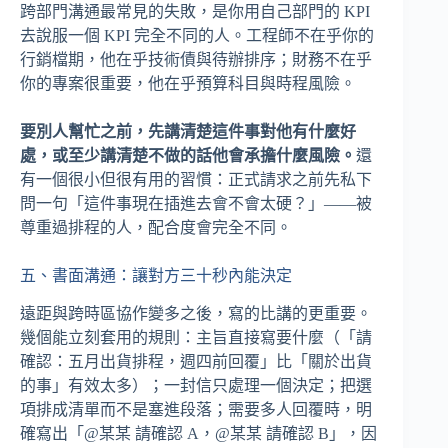
跨部門溝通最常見的失敗，是你用自己部門的 KPI
去說服一個 KPI 完全不同的人。工程師不在乎你的
行銷檔期，他在乎技術債與待辦排序；財務不在乎
你的專案很重要，他在乎預算科目與時程風險。
要別人幫忙之前，先講清楚這件事對他有什麼好
處，或至少講清楚不做的話他會承擔什麼風險。
還
有一個很小但很有用的習慣：正式請求之前先私下
問一句「這件事現在插進去會不會太硬？」——被
尊重過排程的人，配合度會完全不同。
五、書面溝通：讓對方三十秒內能決定
遠距與跨時區協作變多之後，寫的比講的更重要。
幾個能立刻套用的規則：主旨直接寫要什麼（「請
確認：五月出貨排程，週四前回覆」比「關於出貨
的事」有效太多）；一封信只處理一個決定；把選
項排成清單而不是塞進段落；需要多人回覆時，明
確寫出「@某某 請確認 A，@某某 請確認 B」，因