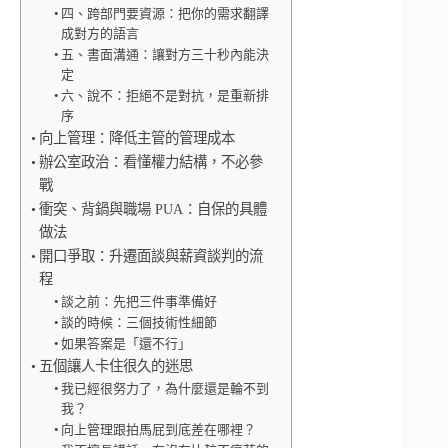
四、跨部門要資源：把你的需求翻譯
成對方的語言
五、書面溝通：讓對方三十秒內能決
定
六、說不：拒絕不是對抗，是重新排
序
向上管理：降低主管的管理成本
辦公室政治：看懂權力結構，不必參
戰
衝突、背鍋與職場 PUA：自保的具體
做法
開口爭取：升遷面談與薪資談判的流
程
談之前：先把三件事準備好
談的時候：三個技術性細節
如果答案是「還不行」
五個讓人卡住很久的迷思
我已經很努力了，為什麼還是輪不到
我？
向上管理跟拍馬屁到底差在哪裡？