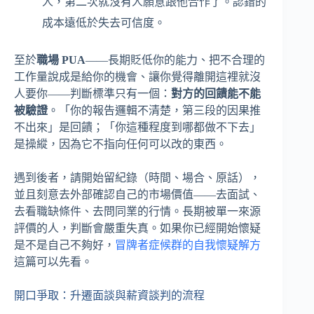
人，第二次就沒有人願意跟他合作了。認錯的
成本遠低於失去可信度。
至於
職場 PUA
——長期貶低你的能力、把不合理的
工作量說成是給你的機會、讓你覺得離開這裡就沒
人要你——判斷標準只有一個：
對方的回饋能不能
被驗證
。「你的報告邏輯不清楚，第三段的因果推
不出來」是回饋；「你這種程度到哪都做不下去」
是操縱，因為它不指向任何可以改的東西。
遇到後者，請開始留紀錄（時間、場合、原話），
並且刻意去外部確認自己的市場價值——去面試、
去看職缺條件、去問同業的行情。長期被單一來源
評價的人，判斷會嚴重失真。如果你已經開始懷疑
是不是自己不夠好，
冒牌者症候群的自我懷疑解方
這篇可以先看。
開口爭取：升遷面談與薪資談判的流程