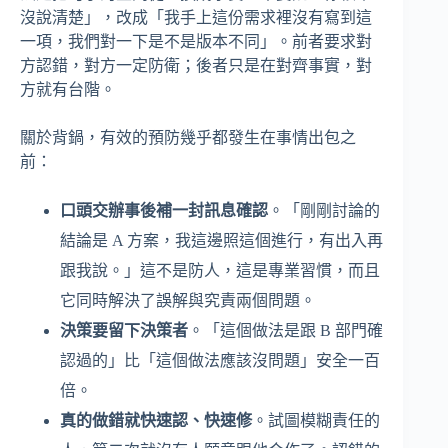
沒說清楚」，改成「我手上這份需求裡沒有寫到這
一項，我們對一下是不是版本不同」。前者要求對
方認錯，對方一定防衛；後者只是在對齊事實，對
方就有台階。
關於背鍋，有效的預防幾乎都發生在事情出包之
前：
口頭交辦事後補一封訊息確認
。「剛剛討論的
結論是 A 方案，我這邊照這個進行，有出入再
跟我說。」這不是防人，這是專業習慣，而且
它同時解決了誤解與究責兩個問題。
決策要留下決策者
。「這個做法是跟 B 部門確
認過的」比「這個做法應該沒問題」安全一百
倍。
真的做錯就快速認、快速修
。試圖模糊責任的