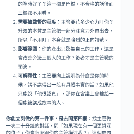
的準時好了？這一欄是門檻，不合格的話後面
三欄都不用看。
需要被監督的程度
：主管要花多少心力盯你？
升遷的本質是主管把一部分注意力外包出去，
所以「不用盯」本身就是強烈的正向訊號。
影響範圍
：你的產出只影響自己的工作，還是
會改善旁邊三個人的工作？後者才是主管職的
預演。
可解釋性
：主管要向上說明為什麼是你的時
候，講不講得出一段有具體事實的話？如果他
只能說「他很認真」，那你在會議上會輸給一
個能被講成故事的人。
你能立刻做的第一件事，是去問第四欄
：找主管做
一次二十分鐘的對話，問「如果現在有一個更資深
的位子，你會怎麼跟你的主管描述我？」這個問句