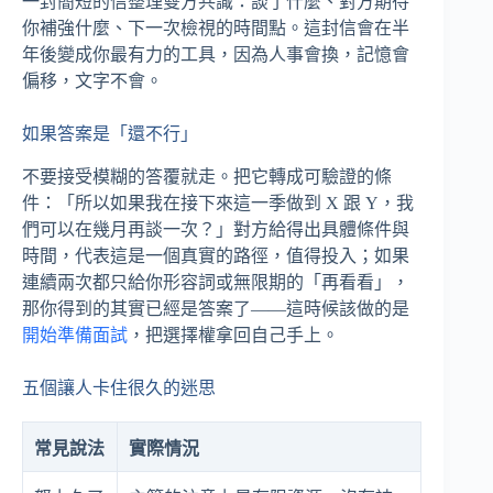
一封簡短的信整理雙方共識：談了什麼、對方期待
你補強什麼、下一次檢視的時間點。這封信會在半
年後變成你最有力的工具，因為人事會換，記憶會
偏移，文字不會。
如果答案是「還不行」
不要接受模糊的答覆就走。把它轉成可驗證的條
件：「所以如果我在接下來這一季做到 X 跟 Y，我
們可以在幾月再談一次？」對方給得出具體條件與
時間，代表這是一個真實的路徑，值得投入；如果
連續兩次都只給你形容詞或無限期的「再看看」，
那你得到的其實已經是答案了——這時候該做的是
開始準備面試
，把選擇權拿回自己手上。
五個讓人卡住很久的迷思
常見說法
實際情況