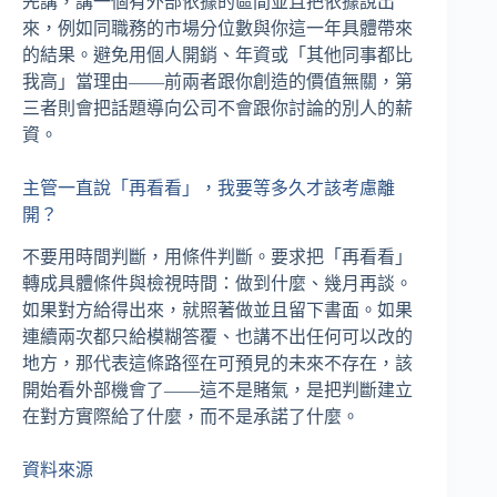
先講，講一個有外部依據的區間並且把依據說出
來，例如同職務的市場分位數與你這一年具體帶來
的結果。避免用個人開銷、年資或「其他同事都比
我高」當理由——前兩者跟你創造的價值無關，第
三者則會把話題導向公司不會跟你討論的別人的薪
資。
主管一直說「再看看」，我要等多久才該考慮離
開？
不要用時間判斷，用條件判斷。要求把「再看看」
轉成具體條件與檢視時間：做到什麼、幾月再談。
如果對方給得出來，就照著做並且留下書面。如果
連續兩次都只給模糊答覆、也講不出任何可以改的
地方，那代表這條路徑在可預見的未來不存在，該
開始看外部機會了——這不是賭氣，是把判斷建立
在對方實際給了什麼，而不是承諾了什麼。
資料來源