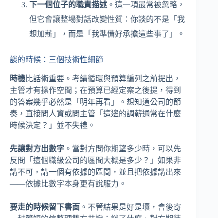
下一個位子的職責描述
。這一項最常被忽略，
但它會讓整場對話改變性質：你談的不是「我
想加薪」，而是「我準備好承擔這些事了」。
談的時候：三個技術性細節
時機
比話術重要。考績循環與預算編列之前提出，
主管才有操作空間；在預算已經定案之後提，得到
的答案幾乎必然是「明年再看」。想知道公司的節
奏，直接問人資或問主管「這邊的調薪通常在什麼
時候決定？」並不失禮。
先讓對方出數字
。當對方問你期望多少時，可以先
反問「這個職級公司的區間大概是多少？」如果非
講不可，講一個有依據的區間，並且把依據講出來
——依據比數字本身更有說服力。
要走的時候留下書面
。不管結果是好是壞，會後寄