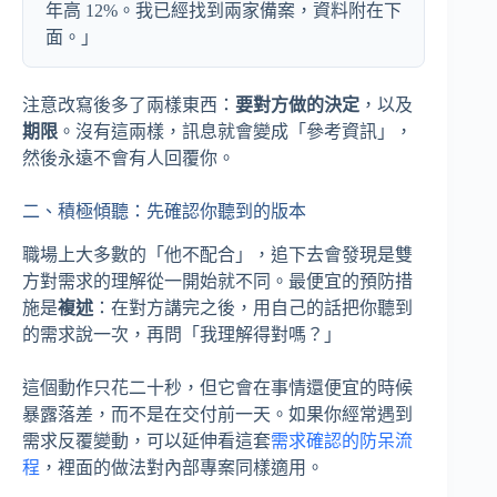
年高 12%。我已經找到兩家備案，資料附在下
面。」
注意改寫後多了兩樣東西：
要對方做的決定
，以及
期限
。沒有這兩樣，訊息就會變成「參考資訊」，
然後永遠不會有人回覆你。
二、積極傾聽：先確認你聽到的版本
職場上大多數的「他不配合」，追下去會發現是雙
方對需求的理解從一開始就不同。最便宜的預防措
施是
複述
：在對方講完之後，用自己的話把你聽到
的需求說一次，再問「我理解得對嗎？」
這個動作只花二十秒，但它會在事情還便宜的時候
暴露落差，而不是在交付前一天。如果你經常遇到
需求反覆變動，可以延伸看這套
需求確認的防呆流
程
，裡面的做法對內部專案同樣適用。