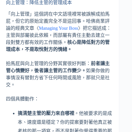
向上管理：降低主管的管理成本
「向上管理」這個詞在中文語境裡常被誤解成拍馬
屁，但它的原始定義完全不是這回事。哈佛商業評
論的經典文章〈
Managing Your Boss
〉把它描述成：
主管與部屬彼此依賴，而部屬有責任主動去建立一
段對雙方都有效的工作關係。
核心是降低對方的管
理成本，不是取悅對方的情緒。
拍馬屁與向上管理的分野其實很好判斷：
前者讓主
管心情變好，後者讓主管的工作變少。
如果你做的
事情沒有替對方省下任何時間或風險，那就只是社
交。
四個具體動作：
搞清楚主管的壓力來自哪裡
。他被要求的是成
本、速度還是穩定？你的提案要對著他真正被
考核的那一項寫，而不是對著你覺得重要的那