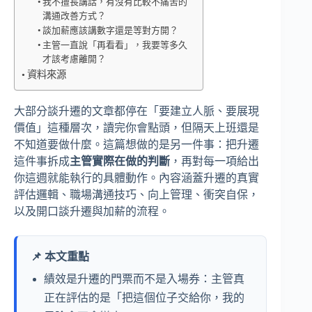
我不擅長講話，有沒有比較不痛苦的
溝通改善方式？
談加薪應該講數字還是等對方開？
主管一直說「再看看」，我要等多久
才該考慮離開？
資料來源
大部分談升遷的文章都停在「要建立人脈、要展現
價值」這種層次，讀完你會點頭，但隔天上班還是
不知道要做什麼。這篇想做的是另一件事：把升遷
這件事拆成
主管實際在做的判斷
，再對每一項給出
你這週就能執行的具體動作。內容涵蓋升遷的真實
評估邏輯、職場溝通技巧、向上管理、衝突自保，
以及開口談升遷與加薪的流程。
📌 本文重點
績效是升遷的門票而不是入場券：主管真
正在評估的是「把這個位子交給你，我的