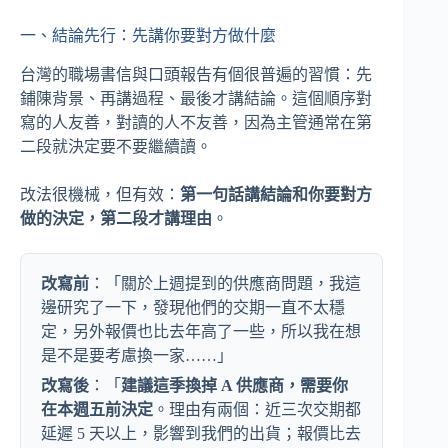
一、結論先行：先講你要對方做什麼
台灣的職場書信與口頭報告有個很普遍的習慣：先
鋪陳背景、再講過程、最後才講結論。這個順序對
寫的人友善，對讀的人不友善，因為主管通常在第
二段就決定要不要繼續讀。
改法很機械，但有效：
第一句話講結論和你要對方
做的決定，第二段才講理由
。
改寫前
：「關於上週提到的供應商問題，我這
邊研究了一下，發現他們的交期一直不太穩
定，另外報價也比去年高了一些，所以我在想
是不是要考慮換一家……」
改寫後
：「
建議這季換掉 A 供應商，需要你
在本週五前決定
。理由有兩個：近三次交期都
延遲 5 天以上，影響到我們的出貨；報價比去