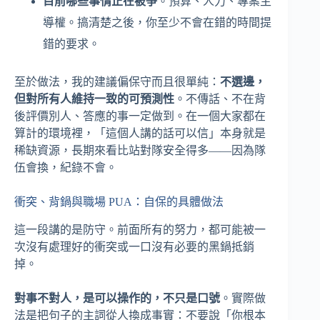
目前哪些事情正在被爭
。預算、人力、專案主
導權。搞清楚之後，你至少不會在錯的時間提
錯的要求。
至於做法，我的建議偏保守而且很單純：
不選邊，
但對所有人維持一致的可預測性
。不傳話、不在背
後評價別人、答應的事一定做到。在一個大家都在
算計的環境裡，「這個人講的話可以信」本身就是
稀缺資源，長期來看比站對隊安全得多——因為隊
伍會換，紀錄不會。
衝突、背鍋與職場 PUA：自保的具體做法
這一段講的是防守。前面所有的努力，都可能被一
次沒有處理好的衝突或一口沒有必要的黑鍋抵銷
掉。
對事不對人，是可以操作的，不只是口號
。實際做
法是把句子的主詞從人換成事實：不要說「你根本