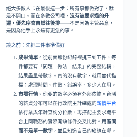
絕大多數人卡在最後這一步：所有事都做對了，就
是不開口。而在多數公司裡，
沒有被要求過的升
遷，優先序會自然往後排
——不是因為主管惡意，
是因為他手上永遠有更急的事。
談之前：先把三件事準備好
成果清單
。從前面那份紀錄裡挑三到五件，每
件都要有「問題—做法—結果」的完整結構，
結果盡量帶數字。真的沒有數字，就用替代指
標：處理時間、件數、錯誤率、多少人在用。
市場行情
。你要的數字必須有外部依據。台灣
的薪資分布可以在行政院主計總處的
薪情平台
依行業與年齡查詢分位數，再搭配主要求職平
台上同職務的實際開缺條件交叉比對。
用區間
而不是單一數字
，並且知道自己的底線在哪。