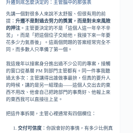
升遷到底怎麼決定的：主管腦中的那張表
先講一個對很多人來說不太舒服、但很有用的前
提：
升遷不是對過去努力的獎賞，而是對未來風險
的押注
。主管要決定的不是「這個人這一年辛不辛
苦」，而是「把這個位子交給他，我接下來一年要
花多少力氣善後」。這兩個問題的答案經常完全不
同，而多數人只準備了第一個。
我這幾年以接案身分進出過不少公司的專案，接觸
的窗口從基層 PM 到部門主管都有。同一件事我聽
過太多次：主管講得出誰做事最拚，但真的要升人
的時候，講的是另一組理由——這個人交出去的東
西不用改、他會自己把跨部門的事喬好、他報上來
的東西我可以直接往上呈。
把這件事拆開，主管心裡通常有四個欄位：
交付可信度
：你說會好的事情，有多少比例真