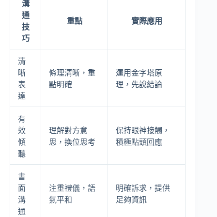
溝
通
重點
實際應用
技
巧
清
晰
條理清晰，重
運用金字塔原
表
點明確
理，先說結論
達
有
效
理解對方意
保持眼神接觸，
傾
思，換位思考
積極點頭回應
聽
書
面
注重禮儀，語
明確訴求，提供
溝
氣平和
足夠資訊
通