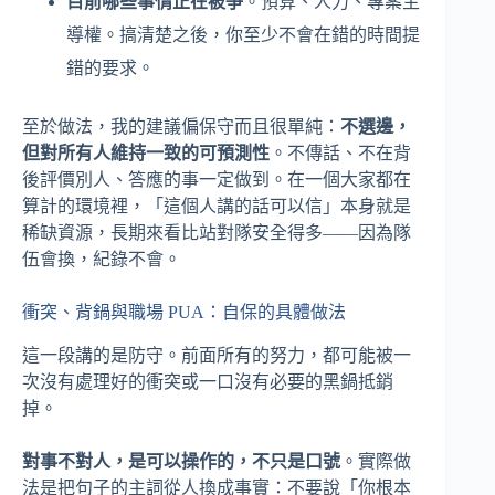
目前哪些事情正在被爭
。預算、人力、專案主
導權。搞清楚之後，你至少不會在錯的時間提
錯的要求。
至於做法，我的建議偏保守而且很單純：
不選邊，
但對所有人維持一致的可預測性
。不傳話、不在背
後評價別人、答應的事一定做到。在一個大家都在
算計的環境裡，「這個人講的話可以信」本身就是
稀缺資源，長期來看比站對隊安全得多——因為隊
伍會換，紀錄不會。
衝突、背鍋與職場 PUA：自保的具體做法
這一段講的是防守。前面所有的努力，都可能被一
次沒有處理好的衝突或一口沒有必要的黑鍋抵銷
掉。
對事不對人，是可以操作的，不只是口號
。實際做
法是把句子的主詞從人換成事實：不要說「你根本