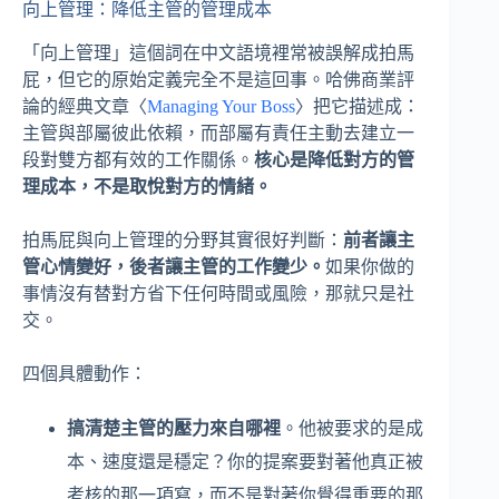
向上管理：降低主管的管理成本
「向上管理」這個詞在中文語境裡常被誤解成拍馬
屁，但它的原始定義完全不是這回事。哈佛商業評
論的經典文章〈
Managing Your Boss
〉把它描述成：
主管與部屬彼此依賴，而部屬有責任主動去建立一
段對雙方都有效的工作關係。
核心是降低對方的管
理成本，不是取悅對方的情緒。
拍馬屁與向上管理的分野其實很好判斷：
前者讓主
管心情變好，後者讓主管的工作變少。
如果你做的
事情沒有替對方省下任何時間或風險，那就只是社
交。
四個具體動作：
搞清楚主管的壓力來自哪裡
。他被要求的是成
本、速度還是穩定？你的提案要對著他真正被
考核的那一項寫，而不是對著你覺得重要的那