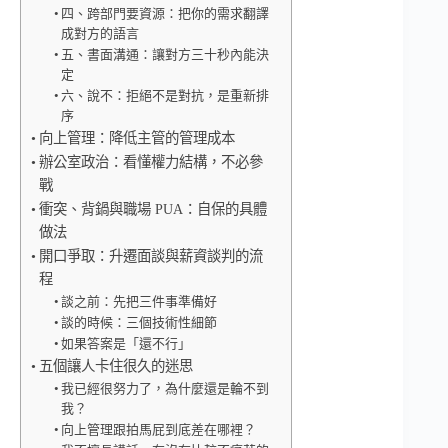
四、跨部門要資源：把你的需求翻譯
成對方的語言
五、書面溝通：讓對方三十秒內能決
定
六、說不：拒絕不是對抗，是重新排
序
向上管理：降低主管的管理成本
辦公室政治：看懂權力結構，不必參
戰
衝突、背鍋與職場 PUA：自保的具體
做法
開口爭取：升遷面談與薪資談判的流
程
談之前：先把三件事準備好
談的時候：三個技術性細節
如果答案是「還不行」
五個讓人卡住很久的迷思
我已經很努力了，為什麼還是輪不到
我？
向上管理跟拍馬屁到底差在哪裡？