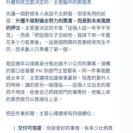
升遷到底怎麼決定的：主管腦中的那張表
先講一個對很多人來說不太舒服、但很有用的前
提：
升遷不是對過去努力的獎賞，而是對未來風險
的押注
。主管要決定的不是「這個人這一年辛不辛
苦」，而是「把這個位子交給他，我接下來一年要
花多少力氣善後」。這兩個問題的答案經常完全不
同，而多數人只準備了第一個。
我這幾年以接案身分進出過不少公司的專案，接觸
的窗口從基層 PM 到部門主管都有。同一件事我聽
過太多次：主管講得出誰做事最拚，但真的要升人
的時候，講的是另一組理由——這個人交出去的東
西不用改、他會自己把跨部門的事喬好、他報上來
的東西我可以直接往上呈。
把這件事拆開，主管心裡通常有四個欄位：
交付可信度
：你說會好的事情，有多少比例真