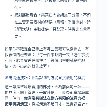
的機率差很多。可以被指名的東西才會被記
住。
找對露出場合
。與其在大會議搶三分鐘，不如
在主管需要素材的時候（月報、季度檢討、跨
部門說明）主動提供一頁整理。時機比音量重
要。
如果你不確定自己手上有哪些籌碼可以寫進去，有
個很快的檢查法：把每一件事都問一次「這件事沒
有我，結果會差在哪裡？」答得出來的就寫進紀
錄，答不出來的就先放著。
職場溝通技巧：把話說到對方能直接使用的程度
這一章是整篇最實用的部分，因為前面每一項——
能見度、向上管理、爭取升遷——最後都會塌縮成
同一件事：
你有沒有辦法在對方有限的注意力裡，
把事情講清楚
。職場溝通不是口才，是資訊設計。