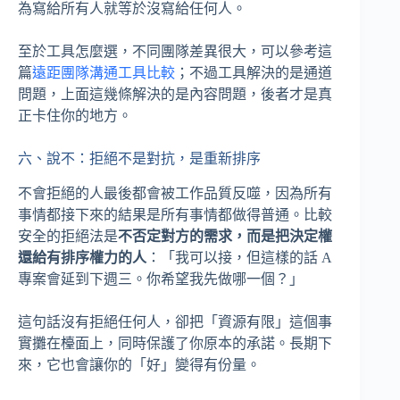
為寫給所有人就等於沒寫給任何人。
至於工具怎麼選，不同團隊差異很大，可以參考這
篇
遠距團隊溝通工具比較
；不過工具解決的是通道
問題，上面這幾條解決的是內容問題，後者才是真
正卡住你的地方。
六、說不：拒絕不是對抗，是重新排序
不會拒絕的人最後都會被工作品質反噬，因為所有
事情都接下來的結果是所有事情都做得普通。比較
安全的拒絕法是
不否定對方的需求，而是把決定權
還給有排序權力的人
：「我可以接，但這樣的話 A
專案會延到下週三。你希望我先做哪一個？」
這句話沒有拒絕任何人，卻把「資源有限」這個事
實攤在檯面上，同時保護了你原本的承諾。長期下
來，它也會讓你的「好」變得有份量。