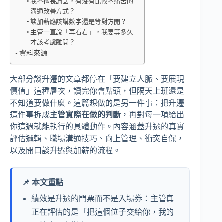
我不擅長講話，有沒有比較不痛苦的
溝通改善方式？
談加薪應該講數字還是等對方開？
主管一直說「再看看」，我要等多久
才該考慮離開？
資料來源
大部分談升遷的文章都停在「要建立人脈、要展現
價值」這種層次，讀完你會點頭，但隔天上班還是
不知道要做什麼。這篇想做的是另一件事：把升遷
這件事拆成
主管實際在做的判斷
，再對每一項給出
你這週就能執行的具體動作。內容涵蓋升遷的真實
評估邏輯、職場溝通技巧、向上管理、衝突自保，
以及開口談升遷與加薪的流程。
📌 本文重點
績效是升遷的門票而不是入場券：主管真
正在評估的是「把這個位子交給你，我的