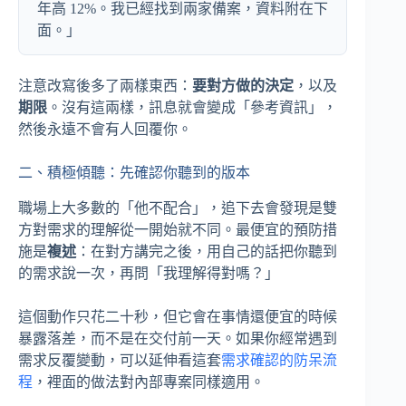
年高 12%。我已經找到兩家備案，資料附在下
面。」
注意改寫後多了兩樣東西：
要對方做的決定
，以及
期限
。沒有這兩樣，訊息就會變成「參考資訊」，
然後永遠不會有人回覆你。
二、積極傾聽：先確認你聽到的版本
職場上大多數的「他不配合」，追下去會發現是雙
方對需求的理解從一開始就不同。最便宜的預防措
施是
複述
：在對方講完之後，用自己的話把你聽到
的需求說一次，再問「我理解得對嗎？」
這個動作只花二十秒，但它會在事情還便宜的時候
暴露落差，而不是在交付前一天。如果你經常遇到
需求反覆變動，可以延伸看這套
需求確認的防呆流
程
，裡面的做法對內部專案同樣適用。