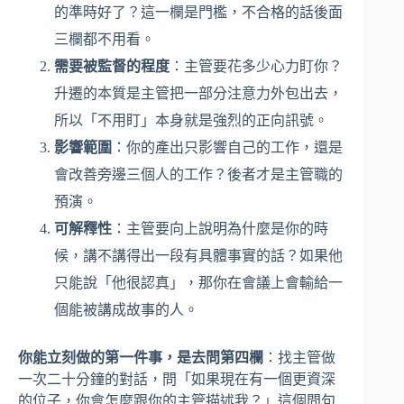
的準時好了？這一欄是門檻，不合格的話後面
三欄都不用看。
需要被監督的程度
：主管要花多少心力盯你？
升遷的本質是主管把一部分注意力外包出去，
所以「不用盯」本身就是強烈的正向訊號。
影響範圍
：你的產出只影響自己的工作，還是
會改善旁邊三個人的工作？後者才是主管職的
預演。
可解釋性
：主管要向上說明為什麼是你的時
候，講不講得出一段有具體事實的話？如果他
只能說「他很認真」，那你在會議上會輸給一
個能被講成故事的人。
你能立刻做的第一件事，是去問第四欄
：找主管做
一次二十分鐘的對話，問「如果現在有一個更資深
的位子，你會怎麼跟你的主管描述我？」這個問句