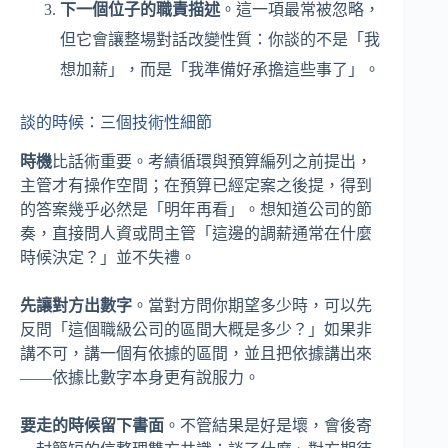
下一個位子的職責描述
。這一項最常被忽略，
但它會讓整場對話改變性質：你談的不是「我
想加薪」，而是「我準備好承擔這些事了」。
談的時候：三個技術性細節
時機
比話術重要。考績循環與預算編列之前提出，
主管才有操作空間；在預算已經定案之後提，得到
的答案幾乎必然是「明年再看」。想知道公司的節
奏，直接問人資或問主管「這邊的調薪通常在什麼
時候決定？」並不失禮。
先讓對方出數字
。當對方問你期望多少時，可以先
反問「這個職級公司的區間大概是多少？」如果非
講不可，講一個有依據的區間，並且把依據講出來
——依據比數字本身更有說服力。
要走的時候留下書面
。不管結果是好是壞，會後寄