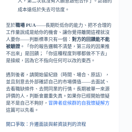
人，第二次就沒有人願意跟他合作了。認錯的
成本遠低於失去可信度。
至於
職場 PUA
——長期貶低你的能力、把不合理的
工作量說成是給你的機會、讓你覺得離開這裡就沒
人要你——判斷標準只有一個：
對方的回饋能不能
被驗證
。「你的報告邏輯不清楚，第三段的因果推
不出來」是回饋；「你這種程度到哪都做不下去」
是操縱，因為它不指向任何可以改的東西。
遇到後者，請開始留紀錄（時間、場合、原話），
並且刻意去外部確認自己的市場價值——去面試、
去看職缺條件、去問同業的行情。長期被單一來源
評價的人，判斷會嚴重失真。如果你已經開始懷疑
是不是自己不夠好，
冒牌者症候群的自我懷疑解方
這篇可以先看。
開口爭取：升遷面談與薪資談判的流程