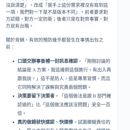
沒說清楚」，改成「我手上這份需求裡沒有寫到這
一項，我們對一下是不是版本不同」。前者要求對
方認錯，對方一定防衛；後者只是在對齊事實，對
方就有台階。
關於背鍋，有效的預防幾乎都發生在事情出包之
前：
口頭交辦事後補一封訊息確認
。「剛剛討論的
結論是 A 方案，我這邊照這個進行，有出入再
跟我說。」這不是防人，這是專業習慣，而且
它同時解決了誤解與究責兩個問題。
決策要留下決策者
。「這個做法是跟 B 部門確
認過的」比「這個做法應該沒問題」安全一百
倍。
真的做錯就快速認、快速修
。試圖模糊責任的