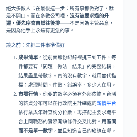
絕大多數人卡在最後這一步：所有事都做對了，就
是不開口。而在多數公司裡，
沒有被要求過的升
遷，優先序會自然往後排
——不是因為主管惡意，
是因為他手上永遠有更急的事。
談之前：先把三件事準備好
成果清單
。從前面那份紀錄裡挑三到五件，每
件都要有「問題—做法—結果」的完整結構，
結果盡量帶數字。真的沒有數字，就用替代指
標：處理時間、件數、錯誤率、多少人在用。
市場行情
。你要的數字必須有外部依據。台灣
的薪資分布可以在行政院主計總處的
薪情平台
依行業與年齡查詢分位數，再搭配主要求職平
台上同職務的實際開缺條件交叉比對。
用區間
而不是單一數字
，並且知道自己的底線在哪。