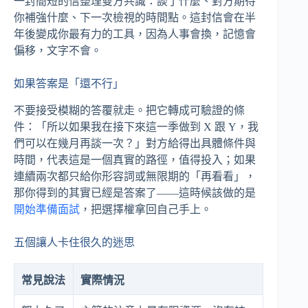
一封簡短的信整理雙方共識：談了什麼、對方期待
你補強什麼、下一次檢視的時間點。這封信會在半
年後變成你最有力的工具，因為人事會換，記憶會
偏移，文字不會。
如果答案是「還不行」
不要接受模糊的答覆就走。把它轉成可驗證的條
件：「所以如果我在接下來這一季做到 X 跟 Y，我
們可以在幾月再談一次？」對方給得出具體條件與
時間，代表這是一個真實的路徑，值得投入；如果
連續兩次都只給你形容詞或無限期的「再看看」，
那你得到的其實已經是答案了——這時候該做的是
開始準備面試
，把選擇權拿回自己手上。
五個讓人卡住很久的迷思
常見說法
實際情況