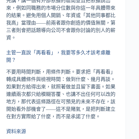
先講，講一個有外部依據的區間並且把依據說出
來，例如同職務的市場分位數與你這一年具體帶來
的結果。避免用個人開銷、年資或「其他同事都比
我高」當理由——前兩者跟你創造的價值無關，第
三者則會把話題導向公司不會跟你討論的別人的薪
資。
主管一直說「再看看」，我要等多久才該考慮離
開？
不要用時間判斷，用條件判斷。要求把「再看看」
轉成具體條件與檢視時間：做到什麼、幾月再談。
如果對方給得出來，就照著做並且留下書面。如果
連續兩次都只給模糊答覆、也講不出任何可以改的
地方，那代表這條路徑在可預見的未來不存在，該
開始看外部機會了——這不是賭氣，是把判斷建立
在對方實際給了什麼，而不是承諾了什麼。
資料來源