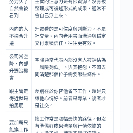
努力久了
主管的注意力是有限資源。沒有被
自然會被
整理成可複述形式的成果，通常不
看到
會自己浮上來。
內向的人
升遷看的是可信度與判斷力，不是
不適合升
社交量。內向者用書面溝通與穩定
遷
交付累積信任，往往更有效。
公司常空
空降通常代表內部沒有人被評估為
降，內部
「風險夠低」。與其抱怨，不如去
升遷沒機
問清楚那個位子需要哪些條件。
會
跟主管走
差別在於你替他省下工作，還是只
得近就是
讓他心情好。前者是專業，後者才
拍馬屁
是社交。
換工作常是漲幅最快的路徑，但沒
要加薪只
有準備好成果清單與行情依據的
能換工作