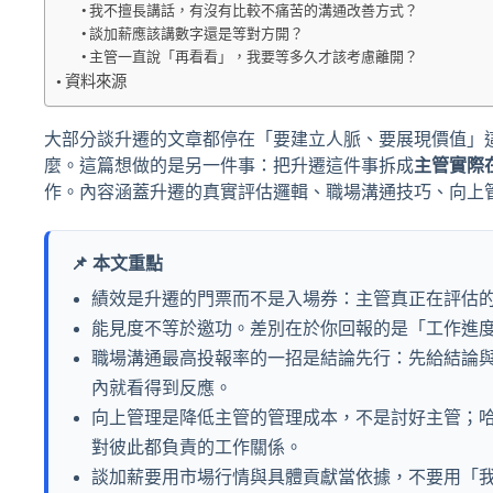
我不擅長講話，有沒有比較不痛苦的溝通改善方式？
談加薪應該講數字還是等對方開？
主管一直說「再看看」，我要等多久才該考慮離開？
資料來源
大部分談升遷的文章都停在「要建立人脈、要展現價值」
麼。這篇想做的是另一件事：把升遷這件事拆成
主管實際
作。內容涵蓋升遷的真實評估邏輯、職場溝通技巧、向上
📌 本文重點
績效是升遷的門票而不是入場券：主管真正在評估
能見度不等於邀功。差別在於你回報的是「工作進
職場溝通最高投報率的一招是結論先行：先給結論
內就看得到反應。
向上管理是降低主管的管理成本，不是討好主管；哈佛商業評
對彼此都負責的工作關係。
談加薪要用市場行情與具體貢獻當依據，不要用「