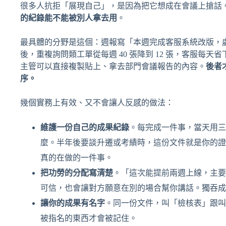
很多人抗拒「展現自己」，是因為把它想成在會議上搶話
的紀錄能不能被別人拿去用
。
最具體的分野是這個：週報寫「本週完成客服系統改版，處
後，重複詢問類工單從每週 40 張降到 12 張，客服每天
主管可以直接複製貼上、拿去部門會議報告的內容。
後者
序。
幾個實務上有效、又不會讓人反感的做法：
維護一份自己的成果紀錄
。每完成一件事，當天用三
麼。半年後要談升遷或考績時，這份文件就是你的證
真的在做的一件事。
把功勞的分配寫清楚
。「這次能提前兩週上線，主要
可信，也會讓對方願意在別的場合幫你講話。獨吞成
讓你的成果有名字
。同一份文件，叫「檢核表」跟叫
被指名的東西才會被記住。