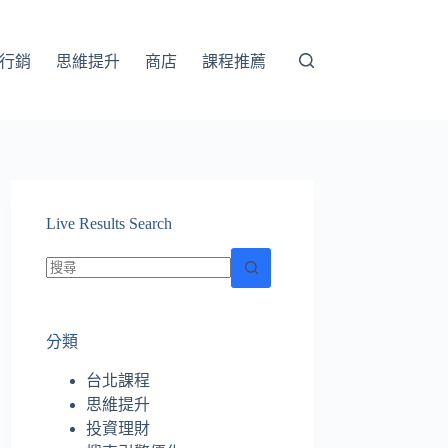
行銷
思維提升
商店
課程推薦
Live Results Search
找
不
分類
到
符
台北課程
合
思維提升
條
投資理財
件