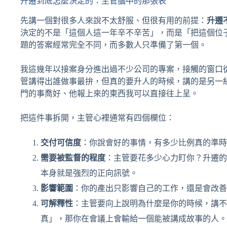
升遷到底怎麼決定的：主管腦中的那張表
先講一個對很多人來說不太舒服、但很有用的前提：
升遷
決定的不是「這個人這一年辛不辛苦」，而是「把這個位
題的答案經常完全不同，而多數人只準備了第一個。
我這幾年以接案身分進出過不少公司的專案，接觸的窗口從
管講得出誰做事最拚，但真的要升人的時候，講的是另一
門的事喬好、他報上來的東西我可以直接往上呈。
把這件事拆開，主管心裡通常有四個欄位：
交付可信度
：你說會好的事情，有多少比例真的準時
需要被監督的程度
：主管要花多少心力盯你？升遷的
本身就是強烈的正向訊號。
影響範圍
：你的產出只影響自己的工作，還是會改善
可解釋性
：主管要向上說明為什麼是你的時候，講不
真」，那你在會議上會輸給一個能被講成故事的人。