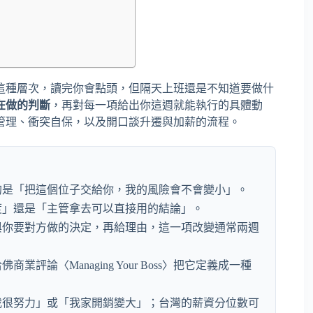
這種層次，讀完你會點頭，但隔天上班還是不知道要做什
在做的判斷
，再對每一項給出你這週就能執行的具體動
管理、衝突自保，以及開口談升遷與加薪的流程。
的是「把這個位子交給你，我的風險會不會變小」。
度」還是「主管拿去可以直接用的結論」。
與你要對方做的決定，再給理由，這一項改變通常兩週
論〈Managing Your Boss〉把它定義成一種
我很努力」或「我家開銷變大」；台灣的薪資分位數可