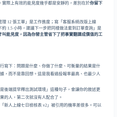
。實際上有效的能見度幾乎都是安靜的，差別在於
你留下
理 12 張工單」是工作進度；寫「客服系統改版上線
省下約 1.5 小時，建議下一步把同樣做法套到訂單查詢」是
才叫能見度，因為你替主管省下了把事實翻譯成價值的工
行寫下：問題是什麼、你做了什麼、可衡量的結果是什
據，而不是靠回想。這是我看過投報率最高、也最少人
是後端提早釋出測試環境」這種句子，會讓你的敘述更
果的人，第二次就沒有人配合了。
「新人上線七日檢核表 v2」被引用的機率差很多。可以