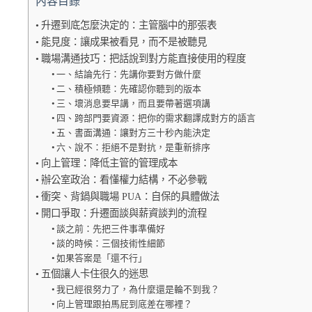
內容目錄
升遷到底怎麼決定的：主管腦中的那張表
能見度：讓成果被看見，而不是被聽見
職場溝通技巧：把話說到對方能直接使用的程度
一、結論先行：先講你要對方做什麼
二、積極傾聽：先確認你聽到的版本
三、壞消息要早講，而且要帶著選項講
四、跨部門要資源：把你的需求翻譯成對方的語言
五、書面溝通：讓對方三十秒內能決定
六、說不：拒絕不是對抗，是重新排序
向上管理：降低主管的管理成本
辦公室政治：看懂權力結構，不必參戰
衝突、背鍋與職場 PUA：自保的具體做法
開口爭取：升遷面談與薪資談判的流程
談之前：先把三件事準備好
談的時候：三個技術性細節
如果答案是「還不行」
五個讓人卡住很久的迷思
我已經很努力了，為什麼還是輪不到我？
向上管理跟拍馬屁到底差在哪裡？