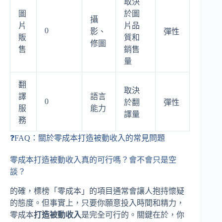
取決
圖
於圖
攝
片
片品
0
影、
彈性
販
質和
修圖
售
銷售
量
翻
取決
譯
語言
0
於翻
彈性
服
能力
譯量
務
❓FAQ：關於零成本打造被動收入的常見問題
零成本打造被動收入真的可行嗎？會不會只是空
談？
的確，標榜「零成本」的項目通常會讓人抱持懷疑
的態度。但事實上，只要你願意投入時間和精力，
零成本
打造被動收入
是完全可行的。關鍵在於，你