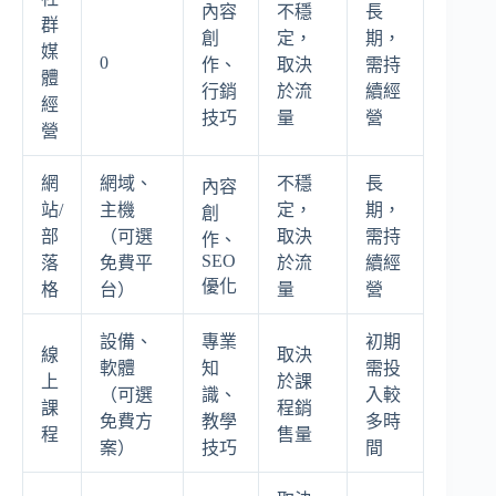
內容
不穩
長
群
創
定，
期，
媒
0
作、
取決
需持
體
行銷
於流
續經
經
技巧
量
營
營
網
網域、
不穩
長
內容
站/
主機
定，
期，
創
部
（可選
取決
需持
作、
SEO
落
免費平
於流
續經
優化
格
台）
量
營
設備、
專業
初期
線
取決
軟體
知
需投
上
於課
（可選
識、
入較
課
程銷
免費方
教學
多時
程
售量
案）
技巧
間