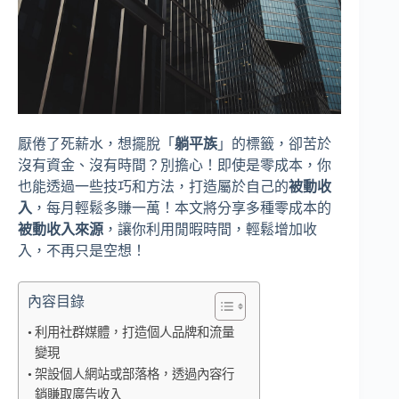
厭倦了死薪水，想擺脫「
躺平族
」的標籤，卻苦於
沒有資金、沒有時間？別擔心！即使是零成本，你
也能透過一些技巧和方法，打造屬於自己的
被動收
入
，每月輕鬆多賺一萬！本文將分享多種零成本的
被動收入來源
，讓你利用閒暇時間，輕鬆增加收
入，不再只是空想！
內容目錄
利用社群媒體，打造個人品牌和流量
變現
架設個人網站或部落格，透過內容行
銷賺取廣告收入