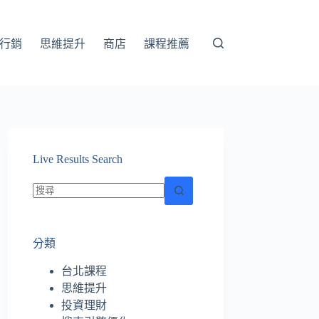
行銷
思維提升
商店
課程推薦
Live Results Search
找
不
分類
到
符
台北課程
合
思維提升
條
投資理財
件