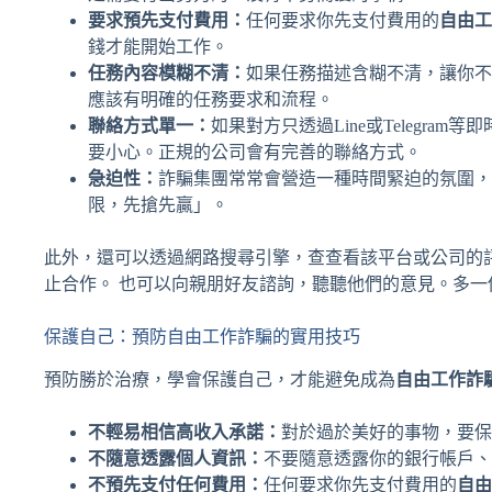
要求預先支付費用：
任何要求你先支付費用的
自由工
錢才能開始工作。
任務內容模糊不清：
如果任務描述含糊不清，讓你不
應該有明確的任務要求和流程。
聯絡方式單一：
如果對方只透過Line或Telegr
要小心。正規的公司會有完善的聯絡方式。
急迫性：
詐騙集團常常會營造一種時間緊迫的氛圍，
限，先搶先贏」。
此外，還可以透過網路搜尋引擎，查查看該平台或公司的
止合作。 也可以向親朋好友諮詢，聽聽他們的意見。多一
保護自己：預防自由工作詐騙的實用技巧
預防勝於治療，學會保護自己，才能避免成為
自由工作詐
不輕易相信高收入承諾：
對於過於美好的事物，要保
不隨意透露個人資訊：
不要隨意透露你的銀行帳戶、
不預先支付任何費用：
任何要求你先支付費用的
自由