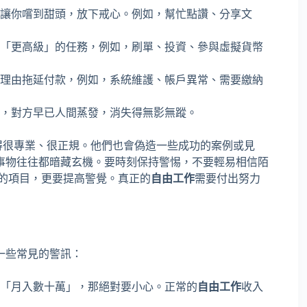
讓你嚐到甜頭，放下戒心。例如，幫忙點讚、分享文
「更高級」的任務，例如，刷單、投資、參與虛擬貨幣
理由拖延付款，例如，系統維護、帳戶異常、需要繳納
，對方早已人間蒸發，消失得無影無蹤。
得很專業、很正規。他們也會偽造一些成功的案例或見
事物往往都暗藏玄機。要時刻保持警惕，不要輕易相信陌
」的項目，更要提高警覺。真正的
自由工作
需要付出努力
一些常見的警訊：
「月入數十萬」，那絕對要小心。正常的
自由工作
收入