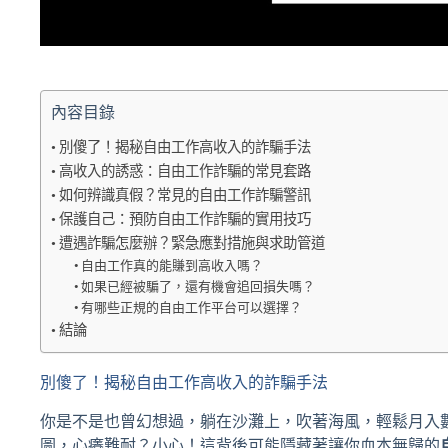
內容目錄
別傻了！揭秘自由工作高收入的詐騙手法
高收入的誘惑：自由工作詐騙的常見套路
如何辨識真假？常見的自由工作詐騙警訊
保護自己：預防自由工作詐騙的實用技巧
遭遇詐騙怎麼辦？緊急應對措施與求助管道
自由工作真的能賺到高收入嗎？
如果已經被騙了，還有機會追回損失嗎？
有哪些正規的自由工作平台可以選擇？
結論
別傻了！揭秘自由工作高收入的詐騙手法
你是不是也曾幻想過，躺在沙灘上，吹著海風，輕鬆月入
圖，心癢難耐？小心！這背後可能隱藏著讓你血本無歸的