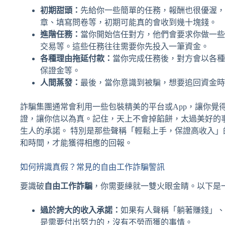
初期甜頭：
先給你一些簡單的任務，報酬也很優渥，
章、填寫問卷等，初期可能真的會收到幾十塊錢。
進階任務：
當你開始信任對方，他們會要求你做一些
交易等。這些任務往往需要你先投入一筆資金。
各種理由拖延付款：
當你完成任務後，對方會以各種
保證金等。
人間蒸發：
最後，當你意識到被騙，想要追回資金時
詐騙集團通常會利用一些包裝精美的平台或App，讓你覺
證，讓你信以為真。記住，天上不會掉餡餅，太過美好的
生人的承諾。 特別是那些聲稱「輕鬆上手，保證高收入
和時間，才能獲得相應的回報。
如何辨識真假？常見的自由工作詐騙警訊
要識破
自由工作詐騙
，你需要練就一雙火眼金睛。以下是
過於誇大的收入承諾：
如果有人聲稱「躺著賺錢」、
是需要付出努力的，沒有不勞而獲的事情。