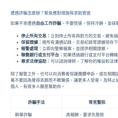
遭遇詐騙怎麼辦？緊急應對措施與求助管道
如果不幸遭遇
自由工作詐騙
，不要慌張，保持冷靜，並採
停止所有交易：
立刻停止所有與對方的交易，避免損
保留證據：
將所有溝通記錄、交易紀錄等證據保存下
報警處理：
立即向警察報案，並提供相關證據。
聯繫銀行或支付平台：
如果透過銀行或支付平台轉帳
尋求法律協助：
可以諮詢律師，了解你的權益和法律
除了報警之外，也可以向消費者保護團體申訴，或在相關
萬不要因為覺得丟臉而不敢聲張，讓更多人受害。及時止
個人，有很多人願意幫助你。
詐騙手法
常見警訊
刷單詐騙
高報酬、要求先墊款