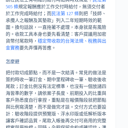
505 條
規定報酬應於工作交付時給付，無須交付者
於工作完成時給付；而
民法第 127 條
則把「技師、
承攬人之報酬及其墊款」列入二年短期時效的範
圍。換句話說，一直拖著不處理，本身就是有風險
的。收款工具本身也要先看清楚：客戶提議用加密
貨幣付尾款時，
穩定幣收款的台灣法規、稅務與出
金實務
要先弄懂再答應。
怎麼避
把付款切成節點，而不是一次結清。常見的做法是
簽約時收一筆訂金、期中里程碑收一筆、驗收後收
尾款；訂金比例沒有法定標準，也沒有一個放諸四
海皆準的數字，請依案子長度、前期投入的比重與
客戶熟悉度自行拿捏，重點是在報價階段就把節點
與比例寫清楚，而不是做完才談。交付方式也要設
計：驗收階段提供預覽版、浮水印版或低解析版本
讓客戶確認品質，尾款入帳後再交付可商用的完整
檔案與原始檔。同時，全程保留合約或確認信、溝