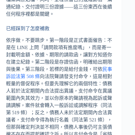
通紀錄、交付證明三份證據——這三份東西在後續
任何程序裡都是關鍵。
已經踩到了怎麼補救
依序做，不要跳步。第一階段是正式書面催告：不
是在 LINE 上問「請問款項有進度嗎」，而是寄一
封載明金額、依據、期限的請款函，讓對方知道你
在建立紀錄。第二階段是存證信函，明確給出期限
與後果。第三階段，若標的是給付金錢，可依
民事
訴訟法第 508 條
向法院聲請發支付命令，這是相對
輕量的督促程序。但要先理解它的兩個特性：債務
人若於法定期間內合法提出異議，支付命令在異議
範圍內失其效力，並以你原本的聲請視為起訴或聲
請調解，案件就會轉入一般訴訟或調解程序（同法
第 519 條）；反之，債務人未於法定期間內合法異
議者，支付命令得為執行名義（同法第 521 條），
但那與確定判決並不相同，債務人事後仍可主張債
權不存在而提起確認之訴。所以支付命令是「省時