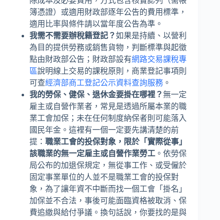
除成本及必要費用，方式包含核實認列（需帳
簿憑證）或適用財政部逐年公告的費用標準，
適用比率與條件請以當年度公告為準。
我需不需要辦稅籍登記？
如果是持續、以營利
為目的提供勞務或銷售貨物，判斷標準與起徵
點由財政部公告；財政部設有
網路交易課稅專
區
說明線上交易的課稅原則，商業登記事項則
可查
經濟部商工登記公示資料查詢服務
。
我的勞保、健保、退休金要掛在哪裡？
無一定
雇主或自營作業者，常見是透過所屬本業的職
業工會加保；未在任何制度納保者則可能落入
國民年金。這裡有一個一定要先講清楚的前
提：
職業工會的投保對象，限於「實際從事」
該職業的無一定雇主或自營作業勞工
。依勞保
局公布的加退保規定，無從事工作、或受僱於
固定事業單位的人並不是職業工會的投保對
象，為了讓年資不中斷而找一個工會「掛名」
加保並不合法，事後可能面臨資格被取消、保
費追繳與給付爭議。換句話說，你要找的是與