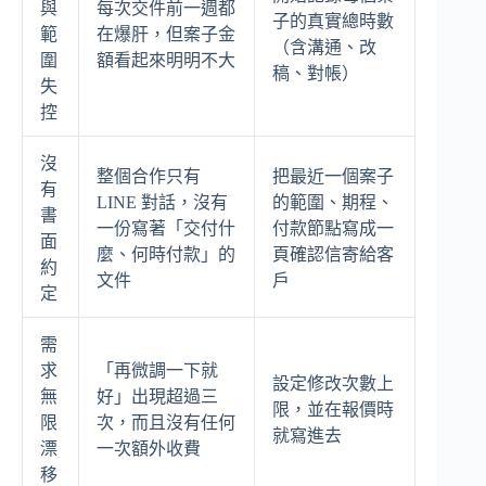
與
每次交件前一週都
子的真實總時數
範
在爆肝，但案子金
（含溝通、改
圍
額看起來明明不大
稿、對帳）
失
控
沒
整個合作只有
把最近一個案子
有
LINE 對話，沒有
的範圍、期程、
書
一份寫著「交付什
付款節點寫成一
面
麼、何時付款」的
頁確認信寄給客
約
文件
戶
定
需
求
「再微調一下就
設定修改次數上
無
好」出現超過三
限，並在報價時
限
次，而且沒有任何
就寫進去
漂
一次額外收費
移