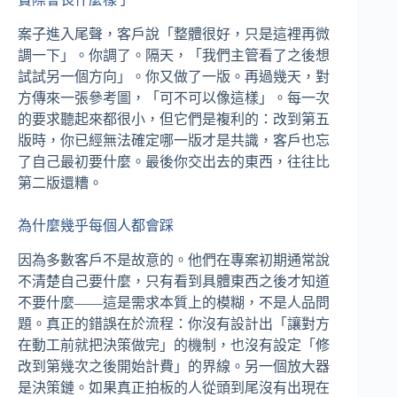
案子進入尾聲，客戶說「整體很好，只是這裡再微
調一下」。你調了。隔天，「我們主管看了之後想
試試另一個方向」。你又做了一版。再過幾天，對
方傳來一張參考圖，「可不可以像這樣」。每一次
的要求聽起來都很小，但它們是複利的：改到第五
版時，你已經無法確定哪一版才是共識，客戶也忘
了自己最初要什麼。最後你交出去的東西，往往比
第二版還糟。
為什麼幾乎每個人都會踩
因為多數客戶不是故意的。他們在專案初期通常說
不清楚自己要什麼，只有看到具體東西之後才知道
不要什麼——這是需求本質上的模糊，不是人品問
題。真正的錯誤在於流程：你沒有設計出「讓對方
在動工前就把決策做完」的機制，也沒有設定「修
改到第幾次之後開始計費」的界線。另一個放大器
是決策鏈。如果真正拍板的人從頭到尾沒有出現在