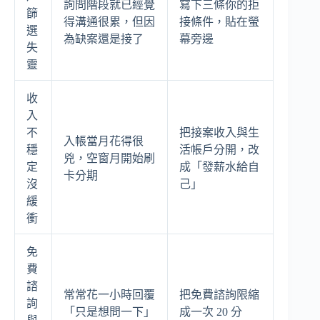
詢問階段就已經覺
寫下三條你的拒
篩
得溝通很累，但因
接條件，貼在螢
選
為缺案還是接了
幕旁邊
失
靈
收
入
不
把接案收入與生
入帳當月花得很
穩
活帳戶分開，改
兇，空窗月開始刷
定
成「發薪水給自
卡分期
沒
己」
緩
衝
免
費
諮
常常花一小時回覆
把免費諮詢限縮
詢
「只是想問一下」
成一次 20 分