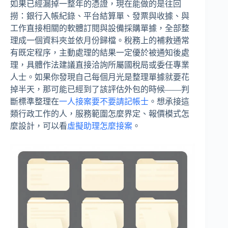
如果已經漏掉一整年的憑證，現在能做的是往回
撈：銀行入帳紀錄、平台結算單、發票與收據、與
工作直接相關的軟體訂閱與設備採購單據，全部整
理成一個資料夾並依月份歸檔。稅務上的補救通常
有既定程序，主動處理的結果一定優於被通知後處
理，具體作法建議直接洽詢所屬國稅局或委任專業
人士。如果你發現自己每個月光是整理單據就要花
掉半天，那可能已經到了該評估外包的時候——判
斷標準整理在
一人接案要不要請記帳士
。想承接這
類行政工作的人，服務範圍怎麼界定、報價模式怎
麼設計，可以看
虛擬助理怎麼接案
。