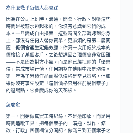
為什麼幾乎每個人都會踩
因為在公司上班時，溝通、開會、行政、對帳這些
時間是被薪水包起來的，你沒有意識到它們的成
本。一旦變成自由接案，這些時間全部轉嫁到你身
上，卻沒有任何人替你買單。更麻煩的是第二層問
題：
低價會產生定錨效應
。你第一次用低於成本的
價格接了某個客戶，之後想調回合理價會非常困難
——不是因為對方小氣，而是他已經把你的「優惠
價」當成市場行情，任何調整在他眼中都是漲價。
第一年為了累積作品而壓低價格是常見策略，但如
果你沒有事先設定「這個價格只用在前幾個案子」
的退場點，它會變成你的天花板。
怎麼避
第一，開始做真實工時紀錄。不是憑印象，而是用
時間追蹤工具，把每個案子的「溝通、製作、修
改、行政」四個欄位分開記。做滿三到五個案子之