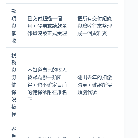
款
項
已交付超過一個
把所有交付紀錄
與
月，發票或請款單
與驗收往來整理
催
卻還沒被正式受理
成一個資料夾
收
稅
務
與
不知道自己的收入
勞
被歸為哪一類所
翻出去年的扣繳
健
得，也不確定目前
憑單，確認所得
保
的健保依附在誰名
類別代號
沒
下
搞
懂
客
戶