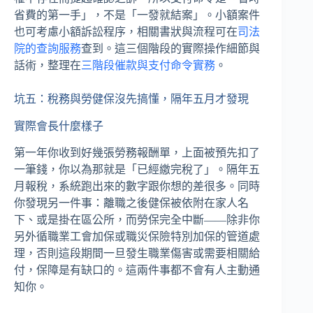
省費的第一手」，不是「一發就結案」。小額案件
也可考慮小額訴訟程序，相關書狀與流程可在
司法
院的查詢服務
查到。這三個階段的實際操作細節與
話術，整理在
三階段催款與支付命令實務
。
坑五：稅務與勞健保沒先搞懂，隔年五月才發現
實際會長什麼樣子
第一年你收到好幾張勞務報酬單，上面被預先扣了
一筆錢，你以為那就是「已經繳完稅了」。隔年五
月報稅，系統跑出來的數字跟你想的差很多。同時
你發現另一件事：離職之後健保被依附在家人名
下、或是掛在區公所，而勞保完全中斷——除非你
另外循職業工會加保或職災保險特別加保的管道處
理，否則這段期間一旦發生職業傷害或需要相關給
付，保障是有缺口的。這兩件事都不會有人主動通
知你。