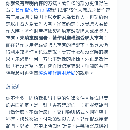
你就沒有證明內容的方法
。著作權的部分更值得注
意：
著作權法第 12 條
就出資聘請他人完成之著作定
有三層規則：原則上以受聘人為著作人，但契約約
定以出資人為著作人者，從其約定；以受聘人為著
作人時，著作財產權依契約約定歸受聘人或出資人
享有，
未約定歸屬者，著作財產權歸受聘人享有
；
而在著作財產權歸受聘人享有的情況下，出資人仍
得利用該著作。也就是說，雙方什麼都沒寫時的結
果，未必是任何一方原本想像的那樣，這正是為什
麼「有沒有寫下來」會直接決定結果。相關的著作
權觀念可再查閱
經濟部智慧財產局
的說明。
怎麼避
你不需要一開始就搬出十頁的法律文件。最低限度
的書面約定，是一封「專案確認信」：把服務範圍
（做什麼、不做什麼）、交付物與格式、期程與里
程碑、修改次數、付款節點與方式、著作權或授權
範圍、以及一方中止時如何計價，這幾項寫成條列