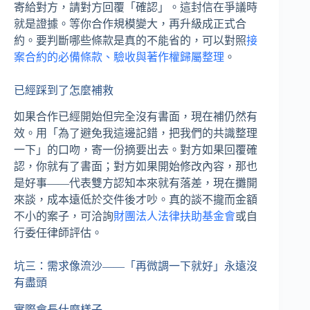
寄給對方，請對方回覆「確認」。這封信在爭議時
就是證據。等你合作規模變大，再升級成正式合
約。要判斷哪些條款是真的不能省的，可以對照
接
案合約的必備條款、驗收與著作權歸屬整理
。
已經踩到了怎麼補救
如果合作已經開始但完全沒有書面，現在補仍然有
效。用「為了避免我這邊記錯，把我們的共識整理
一下」的口吻，寄一份摘要出去。對方如果回覆確
認，你就有了書面；對方如果開始修改內容，那也
是好事——代表雙方認知本來就有落差，現在攤開
來談，成本遠低於交件後才吵。真的談不攏而金額
不小的案子，可洽詢
財團法人法律扶助基金會
或自
行委任律師評估。
坑三：需求像流沙——「再微調一下就好」永遠沒
有盡頭
實際會長什麼樣子