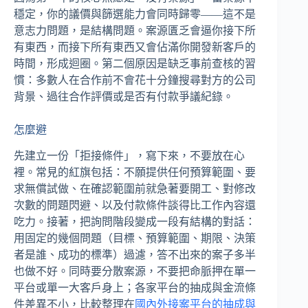
穩定，你的議價與篩選能力會同時歸零——這不是
意志力問題，是結構問題。案源匱乏會逼你接下所
有東西，而接下所有東西又會佔滿你開發新客戶的
時間，形成迴圈。第二個原因是缺乏事前查核的習
慣：多數人在合作前不會花十分鐘搜尋對方的公司
背景、過往合作評價或是否有付款爭議紀錄。
怎麼避
先建立一份「拒接條件」，寫下來，不要放在心
裡。常見的紅旗包括：不願提供任何預算範圍、要
求無償試做、在確認範圍前就急著要開工、對修改
次數的問題閃避、以及付款條件談得比工作內容還
吃力。接著，把詢問階段變成一段有結構的對話：
用固定的幾個問題（目標、預算範圍、期限、決策
者是誰、成功的標準）過濾，答不出來的案子多半
也做不好。同時要分散案源，不要把命脈押在單一
平台或單一大客戶身上；各家平台的抽成與金流條
件差異不小，比較整理在
國內外接案平台的抽成與