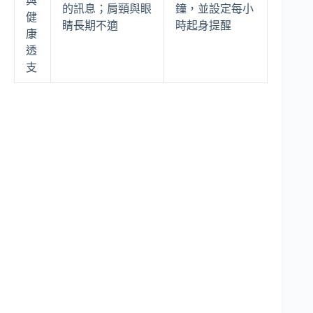
與
的訊息；肩頸與眼
鐘，並設定每小
健
睛長期不適
時起身提醒
康
透
支