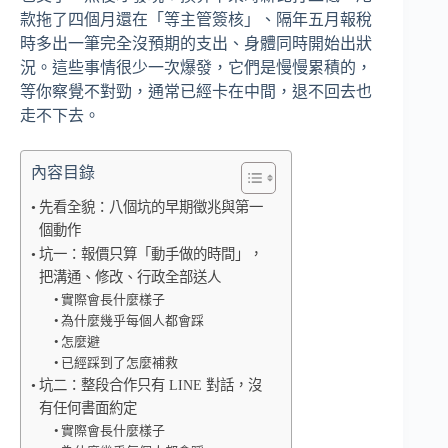
款拖了四個月還在「等主管簽核」、隔年五月報稅
時多出一筆完全沒預期的支出、身體同時開始出狀
況。這些事情很少一次爆發，它們是慢慢累積的，
等你察覺不對勁，通常已經卡在中間，退不回去也
走不下去。
內容目錄
先看全貌：八個坑的早期徵兆與第一
個動作
坑一：報價只算「動手做的時間」，
把溝通、修改、行政全部送人
實際會長什麼樣子
為什麼幾乎每個人都會踩
怎麼避
已經踩到了怎麼補救
坑二：整段合作只有 LINE 對話，沒
有任何書面約定
實際會長什麼樣子