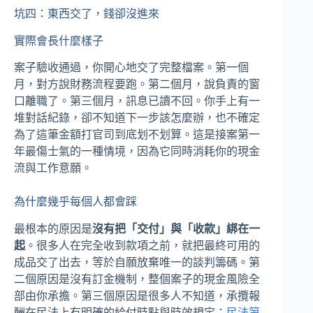
坑四：東西交了，錢卻沒進來
實際會長什麼樣子
案子驗收通過，你開心地交了完整檔案。第一個
月，對方說財務流程要跑。第二個月，說負責的窗
口離職了。第三個月，訊息已讀不回。你手上有一
堆對話紀錄，卻不知道下一步該怎麼辦，也不確定
為了這筆金額打官司到底划不划算。這是接案第一
年最傷士氣的一種情境，因為它同時消耗你的現金
流與工作意願。
為什麼幾乎每個人都會踩
最根本的原因是
沒有把「交付」與「收款」綁在一
起
。很多人在完全收到款項之前，就把最終可用的
成品交了出去，等於自願放棄唯一的談判籌碼。第
二個原因是沒有訂金機制，整個案子的現金風險全
部由你承擔。第三個原因是很多人不知道，承攬報
酬在民法上有明確的給付時點與時效規定：
民法第