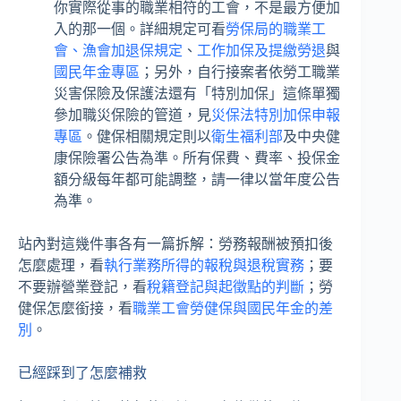
你實際從事的職業相符的工會，不是最方便加
入的那一個。詳細規定可看
勞保局的職業工
會、漁會加退保規定
、
工作加保及提繳勞退
與
國民年金專區
；另外，自行接案者依勞工職業
災害保險及保護法還有「特別加保」這條單獨
參加職災保險的管道，見
災保法特別加保申報
專區
。健保相關規定則以
衛生福利部
及中央健
康保險署公告為準。所有保費、費率、投保金
額分級每年都可能調整，請一律以當年度公告
為準。
站內對這幾件事各有一篇拆解：勞務報酬被預扣後
怎麼處理，看
執行業務所得的報稅與退稅實務
；要
不要辦營業登記，看
稅籍登記與起徵點的判斷
；勞
健保怎麼銜接，看
職業工會勞健保與國民年金的差
別
。
已經踩到了怎麼補救