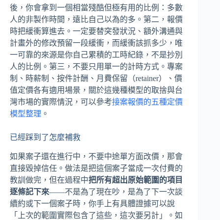
後，你會拿到一個相當殘酷但極有用的比例：多數
人的非製作時間，遠比自己以為的多。第二，報價
時把緩衝算進去。一定要替突發狀況、額外溝通與
計畫外的修改預留一段緩衝，而緩衝該抓多少，唯
一可靠的來源是你自己累積的工時紀錄，不是抄別
人的比例。第三，不要只用單一的計時方式。專案
制、時薪制、按件計酬、月費保留（retainer）、價
值定價各有適用場景，關於這幾種模型的取捨與台
灣市場的實際情況，可以參考
接案報價的五種定價
模型整理
。
已經踩到了怎麼補救
如果案子還在進行中，不要中途單方面改價，那會
直接毀掉信任。做法是把這個案子當成一次付費的
教訓做完，但在過程中
把所有超出原始範圍的項目
逐條記下來
——不是為了現在吵，是為了下一次談
續約或下一個案子時，你手上有具體證據可以說
「上次的範圍實際包含了這些，這次要另計」。如