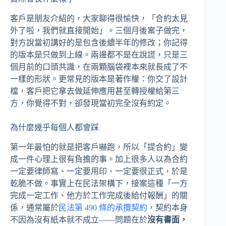
客戶是朋友介紹的，大家聊得很愉快，「合約太見
外了啦，我們就直接開始」。三個月後案子做完，
對方說當初講好的是包含後續半年的修改；你記得
的版本是只做到上線。兩邊都不是在說謊，只是三
個月前的口頭共識，在兩顆腦袋裡本來就長成了不
一樣的形狀。更常見的版本是著作權：你交了設計
檔，客戶把它拿去做延伸應用甚至轉授權給第三
方，你覺得不對，卻發現當初完全沒有約定。
為什麼幾乎每個人都會踩
第一年最怕的就是把客戶嚇跑，所以「提合約」變
成一件心理上很有負擔的事。加上很多人以為合約
一定要律師寫、一定要用印、一定要很正式，於是
乾脆不做。事實上在民法架構下，接案這種「一方
完成一定工作、他方於工作完成後給付報酬」的關
係，通常屬於
民法第 490 條的承攬契約
，契約本身
不因為沒有紙本就不成立——問題在於
沒有書面，