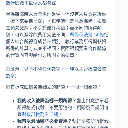
為什麼幾乎每個人都會踩
因為離職時人資會處理退保，但沒有人負責告訴你
「接下來要自己保」。稅務端則是概念混淆：扣繳
是預先繳納，不等於最終稅額；而不同的所得類
別，可以減除的費用完全不同。
所得稅法第 14 條
把
個人綜合所得分成若干類別，執行業務所得與薪資
所得的計算方式並不相同，實際歸類要看合作關係
的實質內容與給付方所開立的憑單。
怎麼避（以下不列任何數字，一律以主管機關公告
為準）
把它拆成四個各自獨立的問題，一個一個確認：
我的收入被歸為哪一類所得？
翻出扣繳憑單看
所得格式代號，不要用猜的。相關稅目說明可
查
財政部稅務入口網
。
我可以減除哪些必要費用？
執行業務所得得減