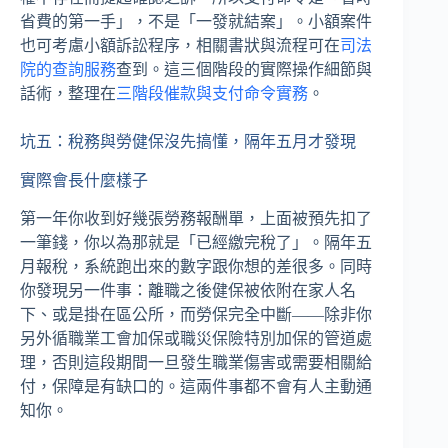
省費的第一手」，不是「一發就結案」。小額案件
也可考慮小額訴訟程序，相關書狀與流程可在
司法
院的查詢服務
查到。這三個階段的實際操作細節與
話術，整理在
三階段催款與支付命令實務
。
坑五：稅務與勞健保沒先搞懂，隔年五月才發現
實際會長什麼樣子
第一年你收到好幾張勞務報酬單，上面被預先扣了
一筆錢，你以為那就是「已經繳完稅了」。隔年五
月報稅，系統跑出來的數字跟你想的差很多。同時
你發現另一件事：離職之後健保被依附在家人名
下、或是掛在區公所，而勞保完全中斷——除非你
另外循職業工會加保或職災保險特別加保的管道處
理，否則這段期間一旦發生職業傷害或需要相關給
付，保障是有缺口的。這兩件事都不會有人主動通
知你。