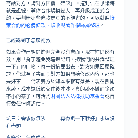
寄給對方，請對方回覆「確認」。這封信在爭議時
就是證據。等你合作規模變大，再升級成正式合
約。要判斷哪些條款是真的不能省的，可以對照
接
案合約的必備條款、驗收與著作權歸屬整理
。
已經踩到了怎麼補救
如果合作已經開始但完全沒有書面，現在補仍然有
效。用「為了避免我這邊記錯，把我們的共識整理
一下」的口吻，寄一份摘要出去。對方如果回覆確
認，你就有了書面；對方如果開始修改內容，那也
是好事——代表雙方認知本來就有落差，現在攤開
來談，成本遠低於交件後才吵。真的談不攏而金額
不小的案子，可洽詢
財團法人法律扶助基金會
或自
行委任律師評估。
坑三：需求像流沙——「再微調一下就好」永遠沒
有盡頭
實際會長什麼樣子