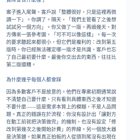
案子進入尾聲，客戶說「整體很好，只是這裡再微
調一下」。你調了。隔天，「我們主管看了之後想
試試另一個方向」。你又做了一版。再過幾天，對
方傳來一張參考圖，「可不可以像這樣」。每一次
的要求聽起來都很小，但它們是複利的：改到第五
版時，你已經無法確定哪一版才是共識，客戶也忘
了自己最初要什麼。最後你交出去的東西，往往比
第二版還糟。
為什麼幾乎每個人都會踩
因為多數客戶不是故意的。他們在專案初期通常說
不清楚自己要什麼，只有看到具體東西之後才知道
不要什麼——這是需求本質上的模糊，不是人品問
題。真正的錯誤在於流程：你沒有設計出「讓對方
在動工前就把決策做完」的機制，也沒有設定「修
改到第幾次之後開始計費」的界線。另一個放大器
是決策鏈。如果真正拍板的人從頭到尾沒有出現在