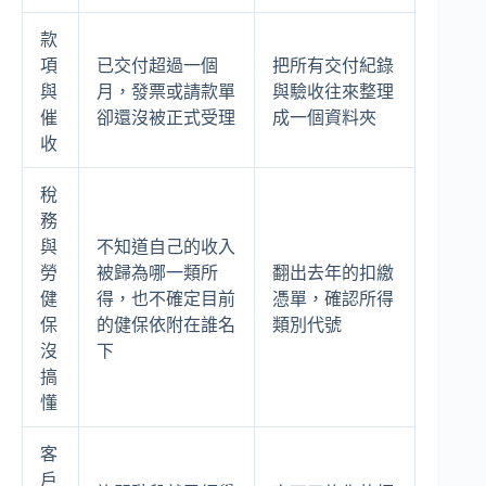
款
項
已交付超過一個
把所有交付紀錄
與
月，發票或請款單
與驗收往來整理
催
卻還沒被正式受理
成一個資料夾
收
稅
務
與
不知道自己的收入
勞
被歸為哪一類所
翻出去年的扣繳
健
得，也不確定目前
憑單，確認所得
保
的健保依附在誰名
類別代號
沒
下
搞
懂
客
戶