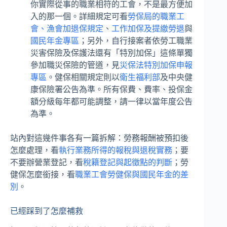
你實際從事的職業相符的工會，不是最方便加
入的那一個。詳細規定可看
勞保局的職業工
會、漁會加退保規定
、
工作加保及提繳勞退
與
國民年金專區
；另外，自行接案者依勞工職業
災害保險及保護法還有「特別加保」這條單獨
參加職災保險的管道，見
災保法特別加保申報
專區
。健保相關規定則以
衛生福利部
及中央健
康保險署公告為準。所有保費、費率、投保金
額分級每年都可能調整，請一律以當年度公告
為準。
站內對這幾件事各有一篇拆解：勞務報酬被預扣後
怎麼處理，看
執行業務所得的報稅與退稅實務
；要
不要辦營業登記，看
稅籍登記與起徵點的判斷
；勞
健保怎麼銜接，看
職業工會勞健保與國民年金的差
別
。
已經踩到了怎麼補救