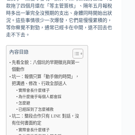
款拖了四個月還在「等主管簽核」、隔年五月報稅
時多出一筆完全沒預期的支出、身體同時開始出狀
況。這些事情很少一次爆發，它們是慢慢累積的，
等你察覺不對勁，通常已經卡在中間，退不回去也
走不下去。
內容目錄
先看全貌：八個坑的早期徵兆與第一
個動作
坑一：報價只算「動手做的時間」，
把溝通、修改、行政全部送人
實際會長什麼樣子
為什麼幾乎每個人都會踩
怎麼避
已經踩到了怎麼補救
坑二：整段合作只有 LINE 對話，沒
有任何書面約定
實際會長什麼樣子