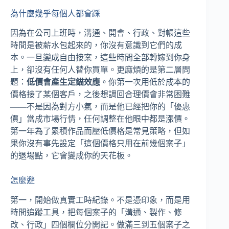
為什麼幾乎每個人都會踩
因為在公司上班時，溝通、開會、行政、對帳這些
時間是被薪水包起來的，你沒有意識到它們的成
本。一旦變成自由接案，這些時間全部轉嫁到你身
上，卻沒有任何人替你買單。更麻煩的是第二層問
題：
低價會產生定錨效應
。你第一次用低於成本的
價格接了某個客戶，之後想調回合理價會非常困難
——不是因為對方小氣，而是他已經把你的「優惠
價」當成市場行情，任何調整在他眼中都是漲價。
第一年為了累積作品而壓低價格是常見策略，但如
果你沒有事先設定「這個價格只用在前幾個案子」
的退場點，它會變成你的天花板。
怎麼避
第一，開始做真實工時紀錄。不是憑印象，而是用
時間追蹤工具，把每個案子的「溝通、製作、修
改、行政」四個欄位分開記。做滿三到五個案子之