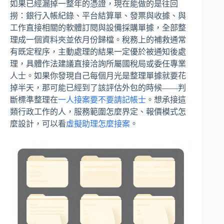
如果已經漏掉一整年的憑證，現在能做的是往回
撈：銀行入帳紀錄、平台結算單、發票與收據、與
工作直接相關的軟體訂閱與設備採購單據，全部整
理成一個資料夾並依月份歸檔。稅務上的補救通常
有既定程序，主動處理的結果一定優於被通知後處
理，具體作法建議直接洽詢所屬國稅局或委任專業
人士。如果你發現自己每個月光是整理單據就要花
掉半天，那可能已經到了該評估外包的時候——判
斷標準整理在
一人接案要不要請記帳士
。想承接這
類行政工作的人，服務範圍怎麼界定、報價模式怎
麼設計，可以看
虛擬助理怎麼接案
。