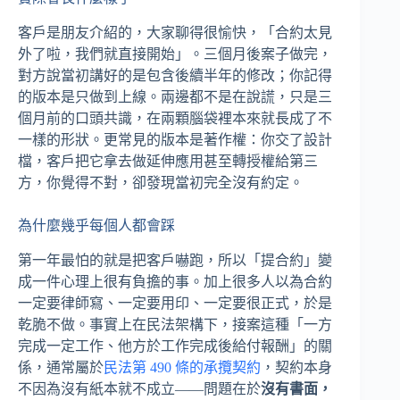
客戶是朋友介紹的，大家聊得很愉快，「合約太見
外了啦，我們就直接開始」。三個月後案子做完，
對方說當初講好的是包含後續半年的修改；你記得
的版本是只做到上線。兩邊都不是在說謊，只是三
個月前的口頭共識，在兩顆腦袋裡本來就長成了不
一樣的形狀。更常見的版本是著作權：你交了設計
檔，客戶把它拿去做延伸應用甚至轉授權給第三
方，你覺得不對，卻發現當初完全沒有約定。
為什麼幾乎每個人都會踩
第一年最怕的就是把客戶嚇跑，所以「提合約」變
成一件心理上很有負擔的事。加上很多人以為合約
一定要律師寫、一定要用印、一定要很正式，於是
乾脆不做。事實上在民法架構下，接案這種「一方
完成一定工作、他方於工作完成後給付報酬」的關
係，通常屬於
民法第 490 條的承攬契約
，契約本身
不因為沒有紙本就不成立——問題在於
沒有書面，