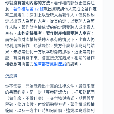
你就沒有證明內容的方法
。著作權的部分更值得注
意：
著作權法第 12 條
就出資聘請他人完成之著作定
有三層規則：原則上以受聘人為著作人，但契約約
定以出資人為著作人者，從其約定；以受聘人為著
作人時，著作財產權依契約約定歸受聘人或出資人
享有，
未約定歸屬者，著作財產權歸受聘人享有
；
而在著作財產權歸受聘人享有的情況下，出資人仍
得利用該著作。也就是說，雙方什麼都沒寫時的結
果，未必是任何一方原本想像的那樣，這正是為什
麼「有沒有寫下來」會直接決定結果。相關的著作
權觀念可再查閱
經濟部智慧財產局
的說明。
怎麼避
你不需要一開始就搬出十頁的法律文件。最低限度
的書面約定，是一封「專案確認信」：把服務範圍
（做什麼、不做什麼）、交付物與格式、期程與里
程碑、修改次數、付款節點與方式、著作權或授權
範圍、以及一方中止時如何計價，這幾項寫成條列