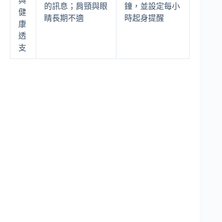
與
的訊息；肩頸與眼
鐘，並設定每小
健
睛長期不適
時起身提醒
康
透
支