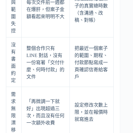
與
每次交件前一週都
子的真實總時數
範
在爆肝，但案子金
（含溝通、改
圍
額看起來明明不大
稿、對帳）
失
控
沒
整個合作只有
把最近一個案子
有
LINE 對話，沒有
的範圍、期程、
書
一份寫著「交付什
付款節點寫成一
面
麼、何時付款」的
頁確認信寄給客
約
文件
戶
定
需
求
「再微調一下就
設定修改次數上
無
好」出現超過三
限，並在報價時
限
次，而且沒有任何
就寫進去
漂
一次額外收費
移