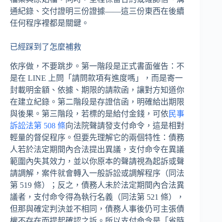
通紀錄、交付證明三份證據——這三份東西在後續
任何程序裡都是關鍵。
已經踩到了怎麼補救
依序做，不要跳步。第一階段是正式書面催告：不
是在 LINE 上問「請問款項有進度嗎」，而是寄一
封載明金額、依據、期限的請款函，讓對方知道你
在建立紀錄。第二階段是存證信函，明確給出期限
與後果。第三階段，若標的是給付金錢，可依
民事
訴訟法第 508 條
向法院聲請發支付命令，這是相對
輕量的督促程序。但要先理解它的兩個特性：債務
人若於法定期間內合法提出異議，支付命令在異議
範圍內失其效力，並以你原本的聲請視為起訴或聲
請調解，案件就會轉入一般訴訟或調解程序（同法
第 519 條）；反之，債務人未於法定期間內合法異
議者，支付命令得為執行名義（同法第 521 條），
但那與確定判決並不相同，債務人事後仍可主張債
權不存在而提起確認之訴。所以支付命令是「省時