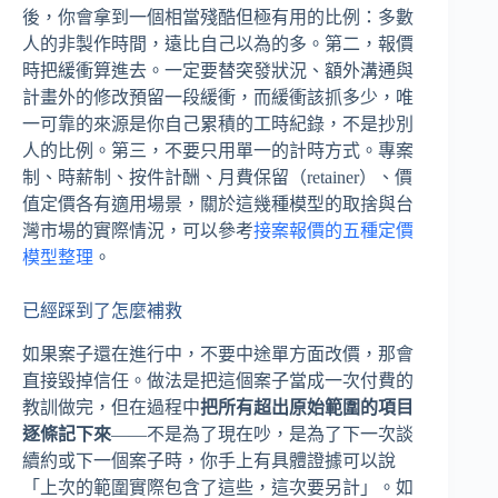
後，你會拿到一個相當殘酷但極有用的比例：多數
人的非製作時間，遠比自己以為的多。第二，報價
時把緩衝算進去。一定要替突發狀況、額外溝通與
計畫外的修改預留一段緩衝，而緩衝該抓多少，唯
一可靠的來源是你自己累積的工時紀錄，不是抄別
人的比例。第三，不要只用單一的計時方式。專案
制、時薪制、按件計酬、月費保留（retainer）、價
值定價各有適用場景，關於這幾種模型的取捨與台
灣市場的實際情況，可以參考
接案報價的五種定價
模型整理
。
已經踩到了怎麼補救
如果案子還在進行中，不要中途單方面改價，那會
直接毀掉信任。做法是把這個案子當成一次付費的
教訓做完，但在過程中
把所有超出原始範圍的項目
逐條記下來
——不是為了現在吵，是為了下一次談
續約或下一個案子時，你手上有具體證據可以說
「上次的範圍實際包含了這些，這次要另計」。如