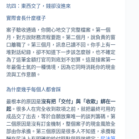
坑四：東西交了，錢卻沒進來
實際會長什麼樣子
案子驗收通過，你開心地交了完整檔案。第一個
月，對方說財務流程要跑。第二個月，說負責的窗
口離職了。第三個月，訊息已讀不回。你手上有一
堆對話紀錄，卻不知道下一步該怎麼辦，也不確定
為了這筆金額打官司到底划不划算。這是接案第一
年最傷士氣的一種情境，因為它同時消耗你的現金
流與工作意願。
為什麼幾乎每個人都會踩
最根本的原因是
沒有把「交付」與「收款」綁在一
起
。很多人在完全收到款項之前，就把最終可用的
成品交了出去，等於自願放棄唯一的談判籌碼。第
二個原因是沒有訂金機制，整個案子的現金風險全
部由你承擔。第三個原因是很多人不知道，承攬報
酬在民法上有明確的給付時點與時效規定：
民法第