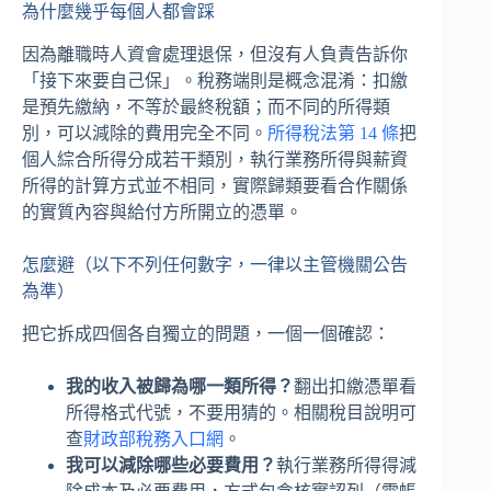
為什麼幾乎每個人都會踩
因為離職時人資會處理退保，但沒有人負責告訴你
「接下來要自己保」。稅務端則是概念混淆：扣繳
是預先繳納，不等於最終稅額；而不同的所得類
別，可以減除的費用完全不同。
所得稅法第 14 條
把
個人綜合所得分成若干類別，執行業務所得與薪資
所得的計算方式並不相同，實際歸類要看合作關係
的實質內容與給付方所開立的憑單。
怎麼避（以下不列任何數字，一律以主管機關公告
為準）
把它拆成四個各自獨立的問題，一個一個確認：
我的收入被歸為哪一類所得？
翻出扣繳憑單看
所得格式代號，不要用猜的。相關稅目說明可
查
財政部稅務入口網
。
我可以減除哪些必要費用？
執行業務所得得減