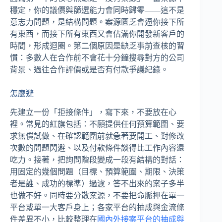
穩定，你的議價與篩選能力會同時歸零——這不是
意志力問題，是結構問題。案源匱乏會逼你接下所
有東西，而接下所有東西又會佔滿你開發新客戶的
時間，形成迴圈。第二個原因是缺乏事前查核的習
慣：多數人在合作前不會花十分鐘搜尋對方的公司
背景、過往合作評價或是否有付款爭議紀錄。
怎麼避
先建立一份「拒接條件」，寫下來，不要放在心
裡。常見的紅旗包括：不願提供任何預算範圍、要
求無償試做、在確認範圍前就急著要開工、對修改
次數的問題閃避、以及付款條件談得比工作內容還
吃力。接著，把詢問階段變成一段有結構的對話：
用固定的幾個問題（目標、預算範圍、期限、決策
者是誰、成功的標準）過濾，答不出來的案子多半
也做不好。同時要分散案源，不要把命脈押在單一
平台或單一大客戶身上；各家平台的抽成與金流條
件差異不小，比較整理在
國內外接案平台的抽成與