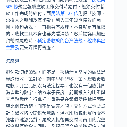
505 條
規定報酬應於工作交付時給付，無須交付者
於工作完成時給付；而
民法第 127 條
則把「技師、
承攬人之報酬及其墊款」列入二年短期時效的範
圍。換句話說，一直拖著不處理，本身就是有風險
的。收款工具本身也要先看清楚：客戶提議用加密
貨幣付尾款時，
穩定幣收款的台灣法規、稅務與出
金實務
要先弄懂再答應。
怎麼避
把付款切成節點，而不是一次結清。常見的做法是
簽約時收一筆訂金、期中里程碑收一筆、驗收後收
尾款；訂金比例沒有法定標準，也沒有一個放諸四
海皆準的數字，請依案子長度、前期投入的比重與
客戶熟悉度自行拿捏，重點是在報價階段就把節點
與比例寫清楚，而不是做完才談。交付方式也要設
計：驗收階段提供預覽版、浮水印版或低解析版本
讓客戶確認品質，尾款入帳後再交付可商用的完整
檔案與原始檔。同時，全程保留合約或確認信、溝