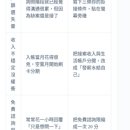
詢問階段就已經覺
寫下三條你的拒
篩
得溝通很累，但因
接條件，貼在螢
選
為缺案還是接了
幕旁邊
失
靈
收
入
不
把接案收入與生
入帳當月花得很
穩
活帳戶分開，改
兇，空窗月開始刷
定
成「發薪水給自
卡分期
沒
己」
緩
衝
免
費
諮
常常花一小時回覆
把免費諮詢限縮
詢
「只是想問一下」
成一次 20 分