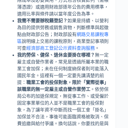
除成本及必要費用，方式包含核實認列（需帳
簿憑證）或適用財政部逐年公告的費用標準，
適用比率與條件請以當年度公告為準。
我需不需要辦稅籍登記？
如果是持續、以營利
為目的提供勞務或銷售貨物，判斷標準與起徵
點由財政部公告；財政部設有
網路交易課稅專
區
說明線上交易的課稅原則，商業登記事項則
可查
經濟部商工登記公示資料查詢服務
。
我的勞保、健保、退休金要掛在哪裡？
無一定
雇主或自營作業者，常見是透過所屬本業的職
業工會加保；未在任何制度納保者則可能落入
國民年金。這裡有一個一定要先講清楚的前
提：
職業工會的投保對象，限於「實際從事」
該職業的無一定雇主或自營作業勞工
。依勞保
局公布的加退保規定，無從事工作、或受僱於
固定事業單位的人並不是職業工會的投保對
象，為了讓年資不中斷而找一個工會「掛名」
加保並不合法，事後可能面臨資格被取消、保
費追繳與給付爭議。換句話說，你要找的是與