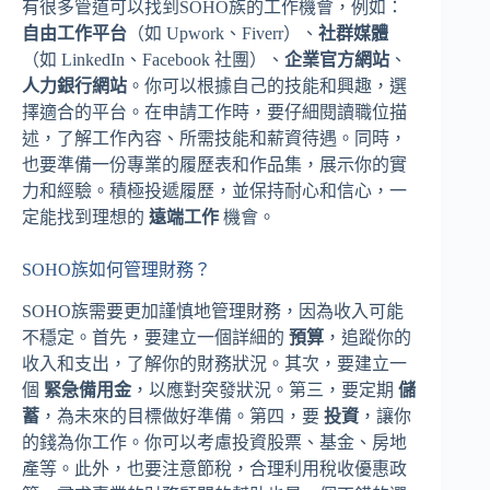
有很多管道可以找到SOHO族的工作機會，例如：
自由工作平台
（如 Upwork、Fiverr）、
社群媒體
（如 LinkedIn、Facebook 社團）、
企業官方網站
、
人力銀行網站
。你可以根據自己的技能和興趣，選
擇適合的平台。在申請工作時，要仔細閱讀職位描
述，了解工作內容、所需技能和薪資待遇。同時，
也要準備一份專業的履歷表和作品集，展示你的實
力和經驗。積極投遞履歷，並保持耐心和信心，一
定能找到理想的
遠端工作
機會。
SOHO族如何管理財務？
SOHO族需要更加謹慎地管理財務，因為收入可能
不穩定。首先，要建立一個詳細的
預算
，追蹤你的
收入和支出，了解你的財務狀況。其次，要建立一
個
緊急備用金
，以應對突發狀況。第三，要定期
儲
蓄
，為未來的目標做好準備。第四，要
投資
，讓你
的錢為你工作。你可以考慮投資股票、基金、房地
產等。此外，也要注意節稅，合理利用稅收優惠政