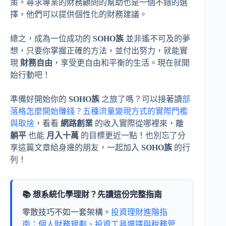
策。尋求專業的財務顧問的幫助也是一個不錯的選
擇，他們可以提供個性化的財務建議。
總之，成為一位成功的
SOHO族
並非遙不可及的夢
想，只要你掌握正確的方法，並付出努力，就能實
現
財務自由
，享受更自由和平衡的生活。現在就開
始行動吧！
準備好開始你的
SOHO族
之旅了嗎？可以接著讀
部
落格怎麼開始賺錢？五種流量變現方式的實際門檻
與取捨
，看看
網路創業
的收入實際從哪裡來，離
躺平
也能
月入十萬
的目標更近一點！也別忘了分
享這篇文章給身邊的朋友，一起加入
SOHO族
的行
列！
📚 想系統化學理財？先讀這份完整指南
零散技巧不如一套架構。
投資理財進階指
南：個人財務規劃、投資工具選擇與稅務管