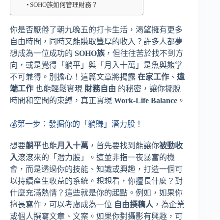
SOHO族如何管理財務？
你是否厭倦了朝九晚五的打卡生活，渴望擁有更多
自由時間，同時又能賺取豐厚的收入？許多人都夢
想成為一位成功的
SOHO族
，但往往苦於找不到方
向，或是覺得「躺平」與「月入十萬」是魚與熊掌
不可兼得。別擔心！這篇文章將揭露
在家工作
、
遠
端工作
也能輕鬆實現
財務自由
的秘密，讓你擺脫
時間和空間的束縛，真正實現
Work-Life Balance
。
💰第一步：發掘你的「躺賺」潛力股！
想要
躺平
也能
月入十萬
，首先要找到能讓你
被動收
入
滾滾來的「潛力股」。這並非指一夜暴富的機
會，而是透過你的技能、知識或興趣，打造一個可
以持續產生收益的系統。想想看，你擅長什麼？對
什麼充滿熱情？這些就是你的起點。例如，如果你
擅長寫作，可以考慮成為一位
自由撰稿人
，為企業
或個人撰寫文章、文案。如果你對攝影有興趣，可