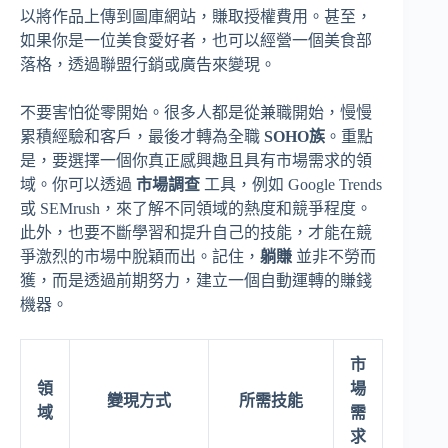
以將作品上傳到圖庫網站，賺取授權費用。甚至，
如果你是一位美食愛好者，也可以經營一個美食部
落格，透過聯盟行銷或廣告來變現。
不要害怕從零開始。很多人都是從兼職開始，慢慢
累積經驗和客戶，最後才轉為全職
SOHO族
。重點
是，要選擇一個你真正感興趣且具有市場需求的領
域。你可以透過
市場調查
工具，例如 Google Trends
或 SEMrush，來了解不同領域的熱度和競爭程度。
此外，也要不斷學習和提升自己的技能，才能在競
爭激烈的市場中脫穎而出。記住，
躺賺
並非不勞而
獲，而是透過前期努力，建立一個自動運轉的賺錢
機器。
市
領
場
變現方式
所需技能
域
需
求