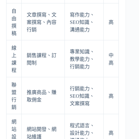
自
文章撰寫、文
寫作能力、
由
案撰寫、內容
SEO知識、
高
撰
行銷
溝通能力
稿
線
專業知識、
上
銷售課程、訂
中
教學能力、
課
閱制
高
行銷能力
程
聯
行銷能力、
盟
推廣商品、賺
SEO知識、
高
行
取佣金
文案撰寫
銷
網
程式語言、
站
網站開發、網
設計能力、
高
設
站維護