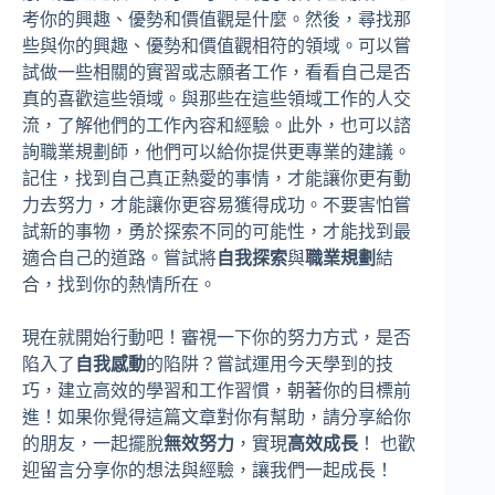
考你的興趣、優勢和價值觀是什麼。然後，尋找那
些與你的興趣、優勢和價值觀相符的領域。可以嘗
試做一些相關的實習或志願者工作，看看自己是否
真的喜歡這些領域。與那些在這些領域工作的人交
流，了解他們的工作內容和經驗。此外，也可以諮
詢職業規劃師，他們可以給你提供更專業的建議。
記住，找到自己真正熱愛的事情，才能讓你更有動
力去努力，才能讓你更容易獲得成功。不要害怕嘗
試新的事物，勇於探索不同的可能性，才能找到最
適合自己的道路。嘗試將
自我探索
與
職業規劃
結
合，找到你的熱情所在。
現在就開始行動吧！審視一下你的努力方式，是否
陷入了
自我感動
的陷阱？嘗試運用今天學到的技
巧，建立高效的學習和工作習慣，朝著你的目標前
進！如果你覺得這篇文章對你有幫助，請分享給你
的朋友，一起擺脫
無效努力
，實現
高效成長
！ 也歡
迎留言分享你的想法與經驗，讓我們一起成長！