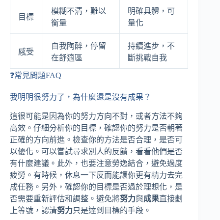
模糊不清，難以
明確具體，可
目標
衡量
量化
自我陶醉，停留
持續進步，不
感受
在舒適區
斷挑戰自我
❓常見問題FAQ
我明明很努力了，為什麼還是沒有成果？
這很可能是因為你的努力方向不對，或者方法不夠
高效。仔細分析你的目標，確認你的努力是否朝著
正確的方向前進。檢查你的方法是否合理，是否可
以優化。可以嘗試尋求別人的反饋，看看他們是否
有什麼建議。此外，也要注意勞逸結合，避免過度
疲勞。有時候，休息一下反而能讓你更有精力去完
成任務。另外，確認你的目標是否過於理想化，是
否需要重新評估和調整。避免將
努力
與
成果
直接劃
上等號，認清
努力
只是達到目標的手段。