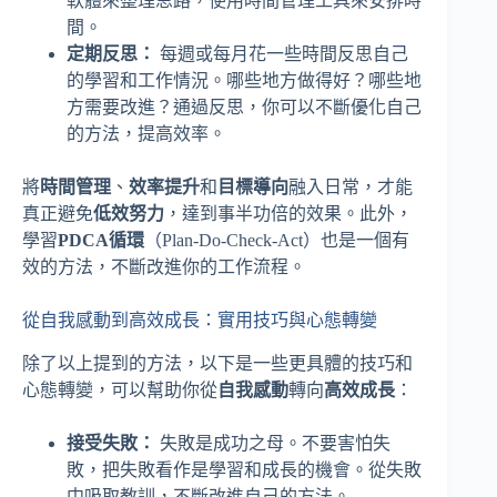
軟體來整理思路，使用時間管理工具來安排時
間。
定期反思：
每週或每月花一些時間反思自己
的學習和工作情況。哪些地方做得好？哪些地
方需要改進？通過反思，你可以不斷優化自己
的方法，提高效率。
將
時間管理
、
效率提升
和
目標導向
融入日常，才能
真正避免
低效努力
，達到事半功倍的效果。此外，
學習
PDCA循環
（Plan-Do-Check-Act）也是一個有
效的方法，不斷改進你的工作流程。
從自我感動到高效成長：實用技巧與心態轉變
除了以上提到的方法，以下是一些更具體的技巧和
心態轉變，可以幫助你從
自我感動
轉向
高效成長
：
接受失敗：
失敗是成功之母。不要害怕失
敗，把失敗看作是學習和成長的機會。從失敗
中吸取教訓，不斷改進自己的方法。