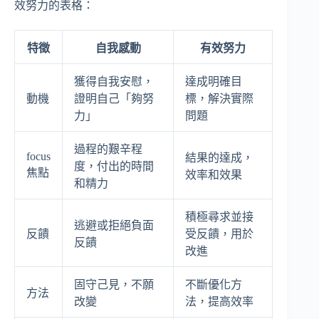
效努力的表格：
特徵
自我感動
有效努力
獲得自我安慰，
達成明確目
動機
證明自己「夠努
標，解決實際
力」
問題
過程的艱辛程
focus
結果的達成，
度，付出的時間
焦點
效率和效果
和精力
積極尋求並接
逃避或拒絕負面
反饋
受反饋，用於
反饋
改進
固守己見，不願
不斷優化方
方法
改變
法，提高效率