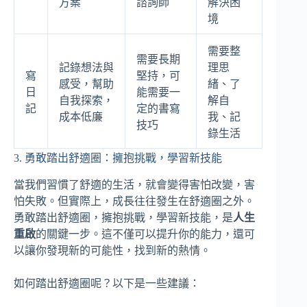
方案
諮詢師
解決困
境
需要整
需要長期
記錄想法與
理思
寫
堅持，可
感受，幫助
緒、了
日
能需要一
自我探索，
解自
記
定的書寫
成本低廉
我、記
技巧
錄生活
3. 勇敢踏出舒適圈：擁抱挑戰，學習新技能
當我們習慣了舒適的生活，就會變得害怕改變，害
怕失敗。但實際上，成長往往發生在舒適圈之外。
勇敢踏出舒適圈，擁抱挑戰，學習新技能，是
人生
重啟
的關鍵一步。這不僅可以提升你的能力，還可
以讓你發現新的可能性，找到新的熱情。
如何踏出舒適圈呢？以下是一些建議：