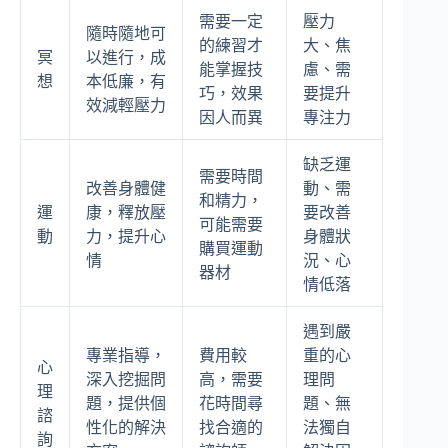
需要一定
壓力
隨時隨地可
的練習才
大、焦
冥
以進行，成
能掌握技
慮、需
想
本低廉，有
巧，效果
要提升
效減輕壓力
因人而異
專注力
缺乏運
需要時間
改善身體健
動、需
和精力，
運
康，釋放壓
要改善
可能需要
動
力，提升心
身體狀
購買運動
情
況、心
器材
情低落
遇到嚴
專業指導，
費用較
重的心
心
深入挖掘問
高，需要
理問
理
題，提供個
花時間尋
題、無
諮
性化的解決
找合適的
法獨自
詢