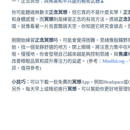
一、正念冥想：與焦慮和平共處的秘密武器🧘
你可能聽過無數次
正念冥想
，但它真的不是什麼玄學！
正
和身體感覺。而
冥想
則是練習正念的有效方法。透過
正念
噬。就像看著一片烏雲飄過天空，你知道它終究會過去，
剛開始練習
正念冥想
時，可能會覺得困難，思緒像脫韁野
始，找一個安靜舒適的地方，閉上眼睛，將注意力集中在
吸。慢慢地，你會發現自己越來越能夠控制思緒，與
焦慮
改善睡眠品質和提升專注力的益處。 (參考：
Mindful.org – 
訊，值得參考)
小技巧：
可以下載一些免費的
冥想
App，例如Headspac
另外，每天早上或睡前進行
冥想
，可以幫助你更好地管理