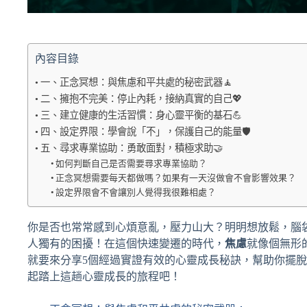
內容目錄
一、正念冥想：與焦慮和平共處的秘密武器🧘
二、擁抱不完美：停止內耗，接納真實的自己💖
三、建立健康的生活習慣：身心靈平衡的基石💪
四、設定界限：學會說「不」，保護自己的能量🛡️
五、尋求專業協助：勇敢面對，積極求助🤝
如何判斷自己是否需要尋求專業協助？
正念冥想需要每天都做嗎？如果有一天沒做會不會影響效果？
設定界限會不會讓別人覺得我很難相處？
你是否也常常感到心煩意亂，壓力山大？明明想放鬆，腦
人獨有的困擾！在這個快速變遷的時代，
焦慮
就像個無形
就要來分享5個經過實證有效的心靈成長秘訣，幫助你擺脫
起踏上這趟心靈成長的旅程吧！