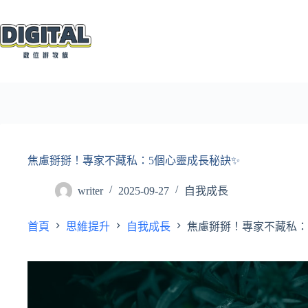
跳
至
主
要
內
容
焦慮掰掰！專家不藏私：5個心靈成長秘訣✨
writer
2025-09-27
自我成長
首頁
思維提升
自我成長
焦慮掰掰！專家不藏私：