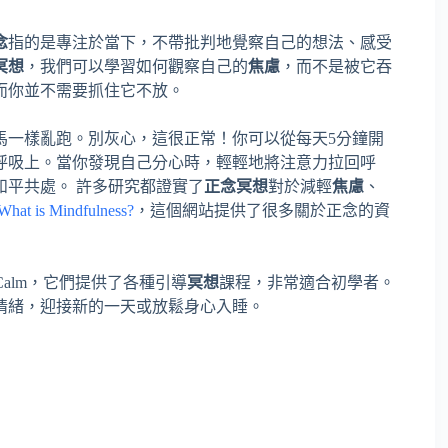
念
指的是專注於當下，不帶批判地覺察自己的想法、感受
冥想
，我們可以學習如何觀察自己的
焦慮
，而不是被它吞
而你並不需要抓住它不放。
馬一樣亂跑。別灰心，這很正常！你可以從每天5分鐘開
呼吸上。當你發現自己分心時，輕輕地將注意力拉回呼
和平共處。 許多研究都證實了
正念冥想
對於減輕
焦慮
、
What is Mindfulness?
，這個網站提供了很多關於正念的資
e或Calm，它們提供了各種引導
冥想
課程，非常適合初學者。
情緒，迎接新的一天或放鬆身心入睡。