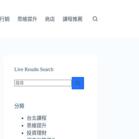
行銷
思維提升
商店
課程推薦
Live Results Search
找
不
分類
到
符
台北課程
合
思維提升
條
投資理財
件