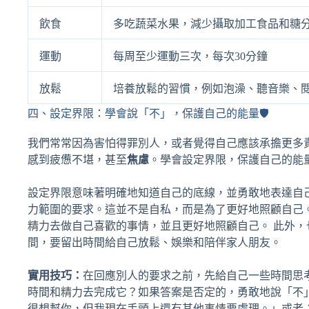
飲食
多吃蔬菜水果，減少攝取加工食品和糖
運動
每周至少運動三次，每次30分鐘
放鬆
培養放鬆的習慣，例如泡澡、聽音樂、
四、設定界限：學會說「不」，保護自己的能量🛡️
我們常常因為害怕得罪別人，或者覺得自己應該承擔更多
感到疲憊不堪，甚至
焦慮
。學會設定界限，保護自己的能
設定界限意味著明確地知道自己的底線，並勇敢地表達自
力範圍的要求。這並不是自私，而是為了更好地照顧自己
精力去做自己喜歡的事情，並且更好地照顧自己。 此外
間，要留出時間給自己放鬆、娛樂和陪伴家人朋友。
實用技巧：
在回應別人的要求之前，先給自己一些時間思
時間和精力去完成它？如果答案是否定的，勇敢地說「不
很想幫你，但我現在手頭上還有其他事情要處理。」或者