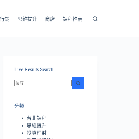
行銷
思維提升
商店
課程推薦
Live Results Search
找
不
分類
到
符
台北課程
合
思維提升
條
投資理財
件