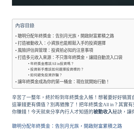
內容目錄
聰明分配年終獎金：告別月光族，開啟財富累積之路
打造被動收入：小資族也能輕鬆入手的投資選擇
風險評估與管理：投資前必知的注意事項
打造多元收入來源：不只靠年終獎金，讓錢自動流入口袋
年終獎金應該All in投資嗎？
投資新手應該如何選擇投資標的？
如何避免投資詐騙？
讓年終獎金成為你的第一桶金：現在就開始行動！
辛苦了一整年，終於盼到年終獎金入帳！想著要好好犒賞
這筆錢更有價值？別再猶豫了！把年終獎金All in？其
你賺錢！今天就來分享內行人才知道的
被動收入
秘訣，讓
聰明分配年終獎金：告別月光族，開啟財富累積之路