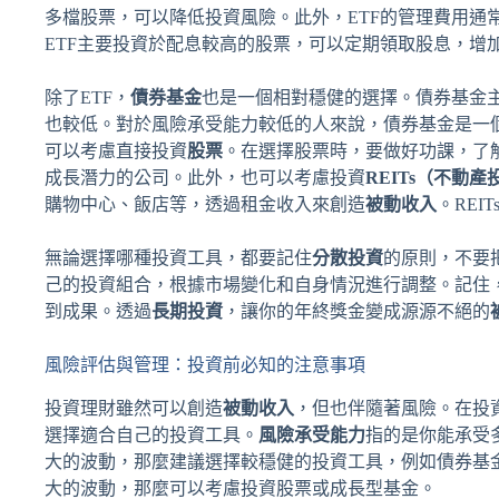
多檔股票，可以降低投資風險。此外，ETF的管理費用通
ETF主要投資於配息較高的股票，可以定期領取股息，增
除了ETF，
債券基金
也是一個相對穩健的選擇。債券基金
也較低。對於風險承受能力較低的人來說，債券基金是一
可以考慮直接投資
股票
。在選擇股票時，要做好功課，了
成長潛力的公司。此外，也可以考慮投資
REITs（不動
購物中心、飯店等，透過租金收入來創造
被動收入
。RE
無論選擇哪種投資工具，都要記住
分散投資
的原則，不要
己的投資組合，根據市場變化和自身情況進行調整。記住
到成果。透過
長期投資
，讓你的年終獎金變成源源不絕的
風險評估與管理：投資前必知的注意事項
投資理財雖然可以創造
被動收入
，但也伴隨著風險。在投
選擇適合自己的投資工具。
風險承受能力
指的是你能承受
大的波動，那麼建議選擇較穩健的投資工具，例如債券基
大的波動，那麼可以考慮投資股票或成長型基金。