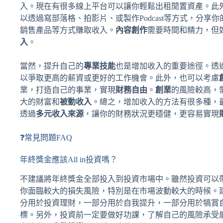
入。現在有很多線上平台可以讓你輕鬆出租閒置資產。此
以透過寫部落格、拍影片、或製作Podcast等方式，分
銷售產品等方式賺取收入。
內容創作
需要時間和精力，但
入
。
當然，提升自己的
專業技能
也是增加收入的重要途徑。透
以爭取更高的薪資或更好的工作機會。此外，也可以考慮
業，打造自己的事業，實現
財務自由
。
創業
的風險較高，
大的財富和
被動收入
。總之，增加收入的方法有很多種，
透過
多元收入來源
，讓你的財務狀況更穩健，更容易實現
❓常見問題FAQ
年終獎金應該All in投資嗎？
不建議將年終獎金全部投入到投資市場中。雖然投資可以帶來
你面臨較大的損失風險，特別是在市場波動較大的時候。
分用於投資理財，一部分用於自我提升，一部分用於犒賞
標。另外，投資前一定要做好功課，了解自己的風險承受