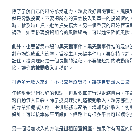
除了了解自己的風險承受能力，還要做好
風險管理
。
風險
就是
分散投資
，不要把所有的資金投入到單一的投資標的
時，就及時止損，避免損失擴大。另一個重要的風險管理
調整。如果發現投資組合的風險過高，可以適當降低風險
此外，也要留意市場的
黑天鵝事件
。
黑天鵝事件
指的是無
對市場造成重大衝擊。當發生黑天鵝事件時，要保持冷靜
記住，投資理財是一個長期的過程，不要被短期的波動所
險，讓你的
被動收入
更穩健。
打造多元收入來源：不只靠年終獎金，讓錢自動流入口袋
年終獎金是個很好的起點，但想要真正實現
財務自由
，不
錢自動流入口袋。除了投資理財創造
被動收入
，還有哪些
的專業知識或興趣，提供服務或產品，增加額外收入。例
設計，可以接案做平面設計。網路上有很多平台可以讓你
另一個增加收入的方法是
出租閒置資產
。如果你有閒置的