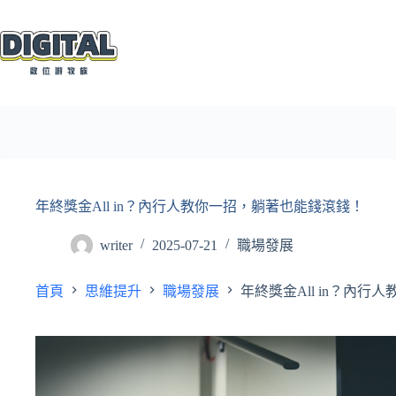
跳
至
主
要
內
容
年終獎金All in？內行人教你一招，躺著也能錢滾錢！
writer
2025-07-21
職場發展
首頁
思維提升
職場發展
年終獎金All in？內