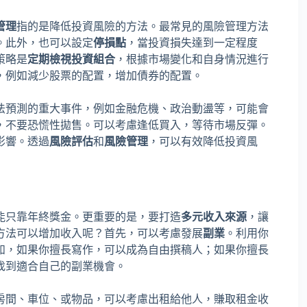
管理
指的是降低投資風險的方法。最常見的風險管理方法
。此外，也可以設定
停損點
，當投資損失達到一定程度
策略是
定期檢視投資組合
，根據市場變化和自身情況進行
，例如減少股票的配置，增加債券的配置。
法預測的重大事件，例如金融危機、政治動盪等，可能會
，不要恐慌性拋售。可以考慮逢低買入，等待市場反彈。
影響。透過
風險評估
和
風險管理
，可以有效降低投資風
能只靠年終獎金。更重要的是，要打造
多元收入來源
，讓
方法可以增加收入呢？首先，可以考慮發展
副業
。利用你
如，如果你擅長寫作，可以成為自由撰稿人；如果你擅長
找到適合自己的副業機會。
房間、車位、或物品，可以考慮出租給他人，賺取租金收