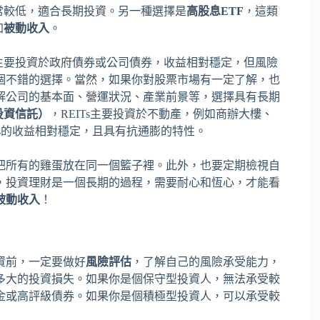
常較低，適合長期投資。另一種選擇是
高股息ETF
，這類
加
被動收入
。
主要投資於政府債券或公司債券，收益相對穩定，但風險
個不錯的選擇。當然，如果你對股票市場有一定了解，也
解公司的基本面、營運狀況、產業前景等，選擇具有長期
產投資信託）
，REITs主要投資於不動產，例如商辦大樓、
ITs的收益相對穩定，且具有抗通膨的特性。
把所有的雞蛋放在同一個籃子裡。此外，也要定期檢視自
，投資理財是一個長期的過程，需要耐心和恆心，才能看
被動收入
！
資前，一定要做好
風險評估
，了解自己的風險承受能力，
多大的投資損失。如果你是個保守型投資人，無法承受較
金或高評級債券。如果你是個積極型投資人，可以承受較