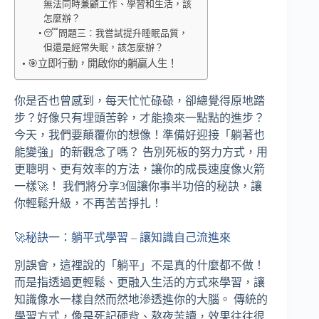
無法同時兼顧工作、學習和生活，該
怎麼辦？
😴問題三：我嘗試提升睡眠品質，
但還是經常失眠，該怎麼辦？
🎯立即行動，開啟你的躺贏人生！
你是否也曾感到，每天忙忙碌碌，卻總覺得原地踏
步？好像只有埋頭苦幹，才能換來一點點的進步？
今天，我們要顛覆你的想像！準備好迎接「躺著也
能變強」的新觀念了嗎？ 告別死板的努力方式，用
更聰明、更有效率的方法，讓你的成長速度像火箭
一樣🚀！ 我們將分享3個讓你事半功倍的秘訣，讓
你輕鬆升級，不再苦苦掙扎！
🚀秘訣一：躺平式學習 – 讓知識自己流進來
別誤會，這裡說的「躺平」不是真的什麼都不做！
而是指透過更輕鬆、更融入生活的方式來學習，讓
知識像水一樣自然而然地滲透進你的大腦。 傳統的
學習方式，像是死記硬背、熬夜苦讀，效果往往很