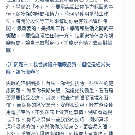
外，學會說「不」。 不要承諾超出你能力範圍的事
情，保護你的時間和精力。 你可以使用番茄工作
法、時間分段法等工具來幫助你更有效地管理時
間。
最重要的，是找到工作、學習和生活之間的平
衡點
，不要過度犧牲任何一方。 定期安排休息和娛
樂時間，讓自己放鬆身心，才能更有精力去面對挑
戰。
😴問題三：我嘗試提升睡眠品質，但還是經常失
眠，該怎麼辦？
失眠的確很困擾！ 首先，你需要排除一些潛在的健
康問題。 如果你長期失眠，建議諮詢醫生，看看是
否需要接受治療。 其次，檢查你的睡眠環境和習
慣。 確保你的臥室黑暗、安靜和涼爽，睡前避免使
用電子產品，不要在床上做其他事情，例如看電視
或工作。 你可以嘗試一些放鬆的技巧，例如冥想、
深呼吸或瑜伽，來幫助你放鬆身心，更容易入睡。
此外，睡前避免攝取咖啡因、酒精或大量食物。
建