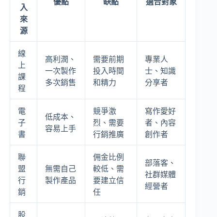
優點
缺點
適合對象
入
來
源
線
高利潤、
需要前期
專業人
上
一次製作
投入時間
士、知識
課
多次銷售
和精力
分享者
程
電
競爭激
寫作愛好
低成本、
子
烈、需要
者、內容
容易上手
書
行銷推廣
創作者
聯
佣金比例
部落客、
盟
無需自己
較低、需
社群媒體
行
製作產品
要建立信
經營者
銷
任
股