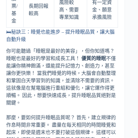
風險較
有一定資
票/
長期回報
高、需要
金、願意
基
較高
專業知識
承擔風險
金
🛌秘訣三：睡覺也能進步 – 提升睡眠品質，讓大腦
自動升級
你可能聽過「睡眠是最好的美容」，但你知道嗎？
睡眠也是最好的學習和成長工具！
優質的睡眠
不僅
能讓你精神飽滿，還能提升記憶力、創造力，甚至
讓你更快樂！ 當我們睡覺的時候，大腦會自動整理
和鞏固白天學習到的知識，並清除不需要的資訊。
這就像是在幫電腦進行重組和優化，讓它運作得更
順暢。 因此，想要快速成長，提升睡眠品質絕對是
關鍵。
那麼，要如何提升睡眠品質呢？ 首先，建立規律的
作息時間非常重要。 盡量在每天相同的時間睡覺和
起床，即使是週末也不要打破這個規律。 這樣可以