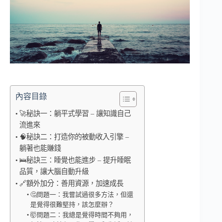
內容目錄
🚀秘訣一：躺平式學習 – 讓知識自己
流進來
🧠秘訣二：打造你的被動收入引擎 –
躺著也能賺錢
🛌秘訣三：睡覺也能進步 – 提升睡眠
品質，讓大腦自動升級
🔗額外加分：善用資源，加速成長
🤔問題一：我嘗試過很多方法，但還
是覺得很難堅持，該怎麼辦？
🤯問題二：我總是覺得時間不夠用，