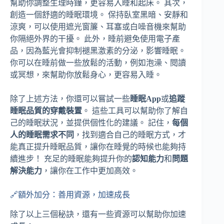
幫助你調整生理時鐘，更容易入睡和起床。 其次，
創造一個舒適的睡眠環境。 保持臥室黑暗、安靜和
涼爽，可以使用遮光窗簾、耳塞或白噪音機來幫助
你隔絕外界的干擾。 此外，睡前避免使用電子產
品，因為藍光會抑制褪黑激素的分泌，影響睡眠。
你可以在睡前做一些放鬆的活動，例如泡澡、閱讀
或冥想，來幫助你放鬆身心，更容易入睡。
除了上述方法，你還可以嘗試一些
睡眠App
或
追蹤
睡眠品質的穿戴裝置
。 這些工具可以幫助你了解自
己的睡眠狀況，並提供個性化的建議。 記住，
每個
人的睡眠需求不同
，找到適合自己的睡眠方式，才
能真正提升睡眠品質，讓你在睡覺的時候也能夠持
續進步！ 充足的睡眠能夠提升你的
認知能力
和
問題
解決能力
，讓你在工作中更加高效。
🔗額外加分：善用資源，加速成長
除了以上三個秘訣，還有一些資源可以幫助你加速