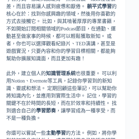
差，而且容易讓人感到疲憊和厭倦。
躺平式學習
的
核心在於：找到你感興趣的領域，然後用你喜歡的
方式去接觸它。 比如，與其啃著厚厚的專業書籍，
不如開始訂閱相關領域的Podcast節目，在通勤、運
動甚至做家事的時候，都可以輕鬆獲取新知。 或
者，你也可以選擇觀看紀錄片、TED演講，甚至是
遊戲實況，只要內容和你的學習目標相關，都能夠
幫助你擴展知識面，而且更加有趣！
此外，建立個人的
知識管理系統
也很重要。 可以利
用Notion、Evernote等工具，記錄你學習到的新知
識、靈感和想法。 定期回顧這些筆記，可以幫助你
將知識內化，並應用到實際生活中。 記住，學習的
關鍵不在於時間的長短，而在於效率和持續性。 找
到適合自己的
學習節奏
，讓學習成為一種享受，而
不是一種負擔。
你還可以嘗試一些
主動學習
的方法。 例如，將你學