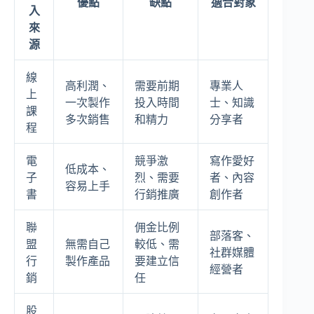
優點
缺點
適合對象
入
來
源
線
高利潤、
需要前期
專業人
上
一次製作
投入時間
士、知識
課
多次銷售
和精力
分享者
程
電
競爭激
寫作愛好
低成本、
子
烈、需要
者、內容
容易上手
書
行銷推廣
創作者
聯
佣金比例
部落客、
盟
無需自己
較低、需
社群媒體
行
製作產品
要建立信
經營者
銷
任
股