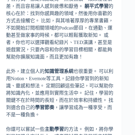
差，而且容易讓人感到疲憊和厭倦。
躺平式學習
的
核心在於：找到你感興趣的領域，然後用你喜歡的
方式去接觸它。 比如，與其啃著厚厚的專業書籍，
不如開始訂閱相關領域的Podcast節目，在通勤、運
動甚至做家事的時候，都可以輕鬆獲取新知。 或
者，你也可以選擇觀看紀錄片、TED演講，甚至是
遊戲實況，只要內容和你的學習目標相關，都能夠
幫助你擴展知識面，而且更加有趣！
此外，建立個人的
知識管理系統
也很重要。 可以利
用Notion、Evernote等工具，記錄你學習到的新知
識、靈感和想法。 定期回顧這些筆記，可以幫助你
將知識內化，並應用到實際生活中。 記住，學習的
關鍵不在於時間的長短，而在於效率和持續性。 找
到適合自己的
學習節奏
，讓學習成為一種享受，而
不是一種負擔。
你還可以嘗試一些
主動學習
的方法。 例如，將你學