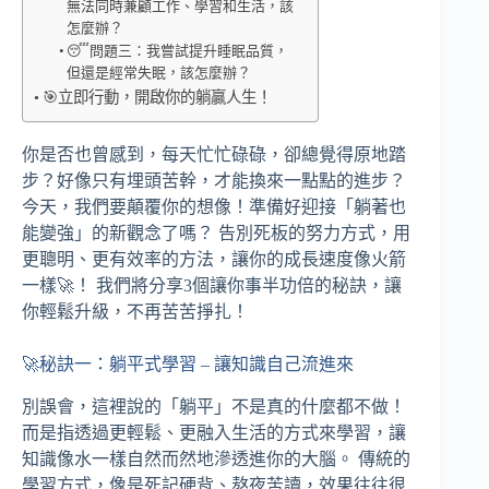
無法同時兼顧工作、學習和生活，該
怎麼辦？
😴問題三：我嘗試提升睡眠品質，
但還是經常失眠，該怎麼辦？
🎯立即行動，開啟你的躺贏人生！
你是否也曾感到，每天忙忙碌碌，卻總覺得原地踏
步？好像只有埋頭苦幹，才能換來一點點的進步？
今天，我們要顛覆你的想像！準備好迎接「躺著也
能變強」的新觀念了嗎？ 告別死板的努力方式，用
更聰明、更有效率的方法，讓你的成長速度像火箭
一樣🚀！ 我們將分享3個讓你事半功倍的秘訣，讓
你輕鬆升級，不再苦苦掙扎！
🚀秘訣一：躺平式學習 – 讓知識自己流進來
別誤會，這裡說的「躺平」不是真的什麼都不做！
而是指透過更輕鬆、更融入生活的方式來學習，讓
知識像水一樣自然而然地滲透進你的大腦。 傳統的
學習方式，像是死記硬背、熬夜苦讀，效果往往很