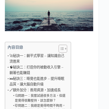
內容目錄
🚀秘訣一：躺平式學習 – 讓知識自己
流進來
🧠秘訣二：打造你的被動收入引擎 –
躺著也能賺錢
🛌秘訣三：睡覺也能進步 – 提升睡眠
品質，讓大腦自動升級
🔗額外加分：善用資源，加速成長
🤔問題一：我嘗試過很多方法，但還
是覺得很難堅持，該怎麼辦？
🤯問題二：我總是覺得時間不夠用，