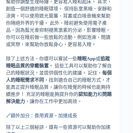
幫助你調整生理時鐘，更容易入睡和起床。 其次，
創造一個舒適的睡眠環境。 保持臥室黑暗、安靜和
涼爽，可以使用遮光窗簾、耳塞或白噪音機來幫助
你隔絕外界的干擾。 此外，睡前避免使用電子產
品，因為藍光會抑制褪黑激素的分泌，影響睡眠。
你可以在睡前做一些放鬆的活動，例如泡澡、閱讀
或冥想，來幫助你放鬆身心，更容易入睡。
除了上述方法，你還可以嘗試一些
睡眠App
或
追蹤
睡眠品質的穿戴裝置
。 這些工具可以幫助你了解自
己的睡眠狀況，並提供個性化的建議。 記住，
每個
人的睡眠需求不同
，找到適合自己的睡眠方式，才
能真正提升睡眠品質，讓你在睡覺的時候也能夠持
續進步！ 充足的睡眠能夠提升你的
認知能力
和
問題
解決能力
，讓你在工作中更加高效。
🔗額外加分：善用資源，加速成長
除了以上三個秘訣，還有一些資源可以幫助你加速