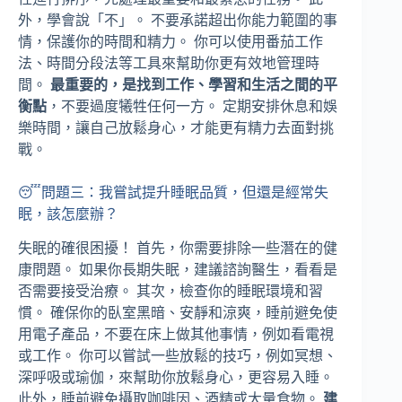
外，學會說「不」。 不要承諾超出你能力範圍的事
情，保護你的時間和精力。 你可以使用番茄工作
法、時間分段法等工具來幫助你更有效地管理時
間。
最重要的，是找到工作、學習和生活之間的平
衡點
，不要過度犧牲任何一方。 定期安排休息和娛
樂時間，讓自己放鬆身心，才能更有精力去面對挑
戰。
😴問題三：我嘗試提升睡眠品質，但還是經常失
眠，該怎麼辦？
失眠的確很困擾！ 首先，你需要排除一些潛在的健
康問題。 如果你長期失眠，建議諮詢醫生，看看是
否需要接受治療。 其次，檢查你的睡眠環境和習
慣。 確保你的臥室黑暗、安靜和涼爽，睡前避免使
用電子產品，不要在床上做其他事情，例如看電視
或工作。 你可以嘗試一些放鬆的技巧，例如冥想、
深呼吸或瑜伽，來幫助你放鬆身心，更容易入睡。
此外，睡前避免攝取咖啡因、酒精或大量食物。
建