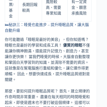
風險較
有一定資
票/
長期回報
高、需要
金、願意
基
較高
專業知識
承擔風險
金
🛌秘訣三：睡覺也能進步 – 提升睡眠品質，讓大腦
自動升級
你可能聽過「睡眠是最好的美容」，但你知道嗎？
睡眠也是最好的學習和成長工具！
優質的睡眠
不僅
能讓你精神飽滿，還能提升記憶力、創造力，甚至
讓你更快樂！ 當我們睡覺的時候，大腦會自動整理
和鞏固白天學習到的知識，並清除不需要的資訊。
這就像是在幫電腦進行重組和優化，讓它運作得更
順暢。 因此，想要快速成長，提升睡眠品質絕對是
關鍵。
那麼，要如何提升睡眠品質呢？ 首先，建立規律的
作息時間非常重要。 盡量在每天相同的時間睡覺和
起床，即使是週末也不要打破這個規律。 這樣可以