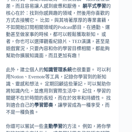
差，而且容易讓人感到疲憊和厭倦。
躺平式學習
的
核心在於：找到你感興趣的領域，然後用你喜歡的
方式去接觸它。 比如，與其啃著厚厚的專業書籍，
不如開始訂閱相關領域的Podcast節目，在通勤、運
動甚至做家事的時候，都可以輕鬆獲取新知。 或
者，你也可以選擇觀看紀錄片、TED演講，甚至是
遊戲實況，只要內容和你的學習目標相關，都能夠
幫助你擴展知識面，而且更加有趣！
此外，建立個人的
知識管理系統
也很重要。 可以利
用Notion、Evernote等工具，記錄你學習到的新知
識、靈感和想法。 定期回顧這些筆記，可以幫助你
將知識內化，並應用到實際生活中。 記住，學習的
關鍵不在於時間的長短，而在於效率和持續性。 找
到適合自己的
學習節奏
，讓學習成為一種享受，而
不是一種負擔。
你還可以嘗試一些
主動學習
的方法。 例如，將你學