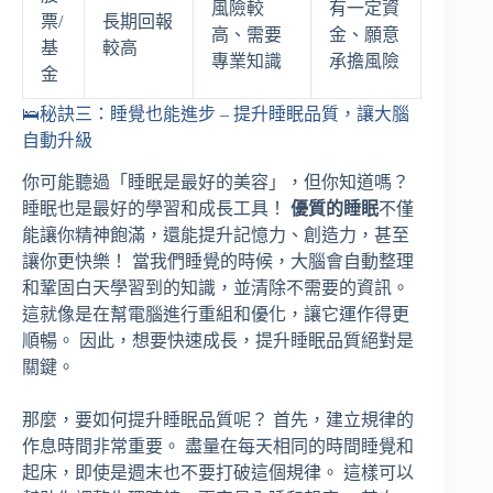
風險較
有一定資
票/
長期回報
高、需要
金、願意
基
較高
專業知識
承擔風險
金
🛌秘訣三：睡覺也能進步 – 提升睡眠品質，讓大腦
自動升級
你可能聽過「睡眠是最好的美容」，但你知道嗎？
睡眠也是最好的學習和成長工具！
優質的睡眠
不僅
能讓你精神飽滿，還能提升記憶力、創造力，甚至
讓你更快樂！ 當我們睡覺的時候，大腦會自動整理
和鞏固白天學習到的知識，並清除不需要的資訊。
這就像是在幫電腦進行重組和優化，讓它運作得更
順暢。 因此，想要快速成長，提升睡眠品質絕對是
關鍵。
那麼，要如何提升睡眠品質呢？ 首先，建立規律的
作息時間非常重要。 盡量在每天相同的時間睡覺和
起床，即使是週末也不要打破這個規律。 這樣可以