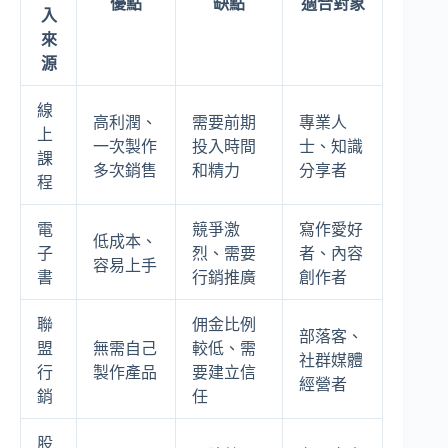
優點
缺點
適合對象
入
來
源
線
高利潤、
需要前期
專業人
上
一次製作
投入時間
士、知識
課
多次銷售
和精力
分享者
程
電
競爭激
寫作愛好
低成本、
子
烈、需要
者、內容
容易上手
書
行銷推廣
創作者
聯
佣金比例
部落客、
盟
無需自己
較低、需
社群媒體
行
製作產品
要建立信
經營者
銷
任
股