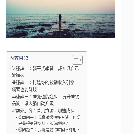
內容目錄
🚀秘訣一：躺平式學習 – 讓知識自己
流進來
🧠秘訣二：打造你的被動收入引擎 –
躺著也能賺錢
🛌秘訣三：睡覺也能進步 – 提升睡眠
品質，讓大腦自動升級
🔗額外加分：善用資源，加速成長
🤔問題一：我嘗試過很多方法，但還
是覺得很難堅持，該怎麼辦？
🤯問題二：我總是覺得時間不夠用，