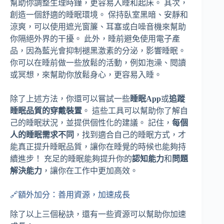
幫助你調整生理時鐘，更容易入睡和起床。 其次，
創造一個舒適的睡眠環境。 保持臥室黑暗、安靜和
涼爽，可以使用遮光窗簾、耳塞或白噪音機來幫助
你隔絕外界的干擾。 此外，睡前避免使用電子產
品，因為藍光會抑制褪黑激素的分泌，影響睡眠。
你可以在睡前做一些放鬆的活動，例如泡澡、閱讀
或冥想，來幫助你放鬆身心，更容易入睡。
除了上述方法，你還可以嘗試一些
睡眠App
或
追蹤
睡眠品質的穿戴裝置
。 這些工具可以幫助你了解自
己的睡眠狀況，並提供個性化的建議。 記住，
每個
人的睡眠需求不同
，找到適合自己的睡眠方式，才
能真正提升睡眠品質，讓你在睡覺的時候也能夠持
續進步！ 充足的睡眠能夠提升你的
認知能力
和
問題
解決能力
，讓你在工作中更加高效。
🔗額外加分：善用資源，加速成長
除了以上三個秘訣，還有一些資源可以幫助你加速