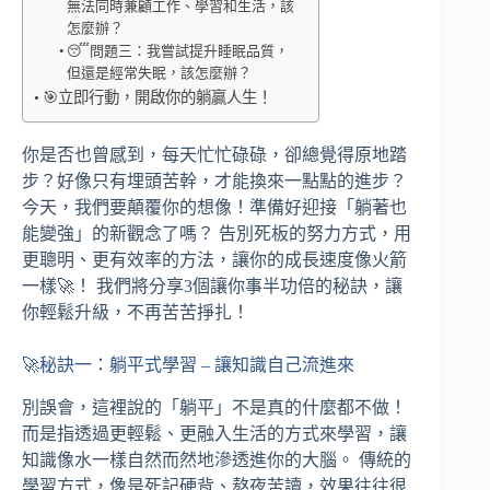
無法同時兼顧工作、學習和生活，該
怎麼辦？
😴問題三：我嘗試提升睡眠品質，
但還是經常失眠，該怎麼辦？
🎯立即行動，開啟你的躺贏人生！
你是否也曾感到，每天忙忙碌碌，卻總覺得原地踏
步？好像只有埋頭苦幹，才能換來一點點的進步？
今天，我們要顛覆你的想像！準備好迎接「躺著也
能變強」的新觀念了嗎？ 告別死板的努力方式，用
更聰明、更有效率的方法，讓你的成長速度像火箭
一樣🚀！ 我們將分享3個讓你事半功倍的秘訣，讓
你輕鬆升級，不再苦苦掙扎！
🚀秘訣一：躺平式學習 – 讓知識自己流進來
別誤會，這裡說的「躺平」不是真的什麼都不做！
而是指透過更輕鬆、更融入生活的方式來學習，讓
知識像水一樣自然而然地滲透進你的大腦。 傳統的
學習方式，像是死記硬背、熬夜苦讀，效果往往很