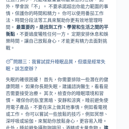
外，學會說「不」。 不要承諾超出你能力範圍的事
情，保護你的時間和精力。 你可以使用番茄工作
法、時間分段法等工具來幫助你更有效地管理時
間。
最重要的，是找到工作、學習和生活之間的平
衡點
，不要過度犧牲任何一方。 定期安排休息和娛
樂時間，讓自己放鬆身心，才能更有精力去面對挑
戰。
😴問題三：我嘗試提升睡眠品質，但還是經常失
眠，該怎麼辦？
失眠的確很困擾！ 首先，你需要排除一些潛在的健
康問題。 如果你長期失眠，建議諮詢醫生，看看是
否需要接受治療。 其次，檢查你的睡眠環境和習
慣。 確保你的臥室黑暗、安靜和涼爽，睡前避免使
用電子產品，不要在床上做其他事情，例如看電視
或工作。 你可以嘗試一些放鬆的技巧，例如冥想、
深呼吸或瑜伽，來幫助你放鬆身心，更容易入睡。
此外，睡前避免攝取咖啡因、酒精或大量食物。
建