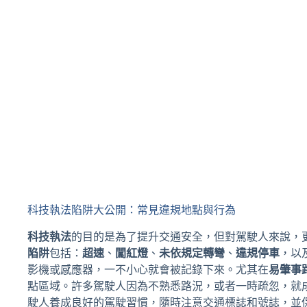
科技執法陷阱大公開：常見違規地點與行為
科技執法
的目的是為了提升交通安全，但對駕駛人來說，
陷阱
包括：
超速
、
闖紅燈
、
未依規定轉彎
、
違規停車
，以
影機或感應器，一不小心就會被記錄下來。尤其在
易肇事
點區域。許多駕駛人因為不熟悉路況，或者一時疏忽，就
駛人養成良好的駕駛習慣，隨時注意交通標誌和號誌，並