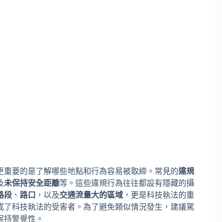
更重要的是了解哪些地點和行為容易被取締。常見的
違規
及
未保持安全距離
等。這些違規行為往往都設有隱藏的攝
路段
、
路口
，以及
交通流量大的區域
，更是科技執法的重
成了科技執法的受害者。為了避免類似情況發生，建議駕
保持警覺性。