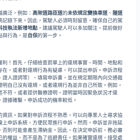
越廣泛，例如：
高架道路匝道
的
未依規定變換車道
、
隧道
統記錄下來。因此，駕駛人必須時刻留意，確保自己的駕
科技執法新增地點
，建議駕駛人可以多加關注，提前做好
點與行為，是
自保
的第一步。
權利！首先，仔細檢查罰單上的違規事實、時間、地點和
存在，或者對違規行為有疑慮，可以提出申訴。申訴流程
、證人證詞等）、填寫申訴書，並在規定期限內向交通裁
證明自己沒有違規，或者違規行為並非自己所致。例如，
述不符，或者提供醫療證明，證明當時因緊急狀況才違
，證據確鑿，申訴成功的機率較低。
的資訊。如果對申訴流程不熟悉，可以向專業人士尋求協
線上申訴系統，方便民眾進行申訴。然而，申訴並非拖延
，否則可能會產生滯納金。因此，在決定申訴前，務必審
己的權益，而不是為了逃避責任。如果確實違規，接受處