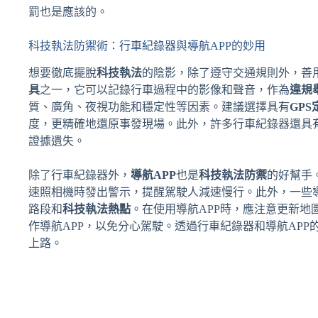
罰也是應該的。
科技執法防禦術：行車紀錄器與導航APP的妙用
想要徹底擺脫
科技執法
的陰影，除了遵守交通規則外，善
具
之一，它可以記錄行車過程中的影像和聲音，作為
違規
質、廣角、夜視功能和穩定性等因素。建議選擇具有
GPS
度，更精確地還原事發現場。此外，許多行車紀錄器還具
證據遺失。
除了行車紀錄器外，
導航APP
也是
科技執法防禦
的好幫手
速照相機時發出警示，提醒駕駛人減速慢行。此外，一些導
路段和
科技執法熱點
。在使用導航APP時，應注意更新
作導航APP，以免分心駕駛。透過行車紀錄器和導航APP
上路。