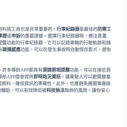
用科技工具也是非常重要的。
行車紀錄器
是最佳的
防禦工
舉證
或
申訴
的重要證據。選擇行車紀錄器時，應注意畫
定位
功能的行車紀錄器，它可以記錄車輛的行駛軌跡和速
有
碰撞感應
功能，可以在發生事故時自動保存影片，避免
。許多導航APP都具有
測速照相提醒
功能，可以在接近測
航APP還會提供
即時路況資訊
，讓駕駛人可以避開壅塞
地圖資料，確保資訊的準確性。此外，也應避免邊開車邊操
的輔助，可以有效降低被
科技執法
取締的風險，讓你安心