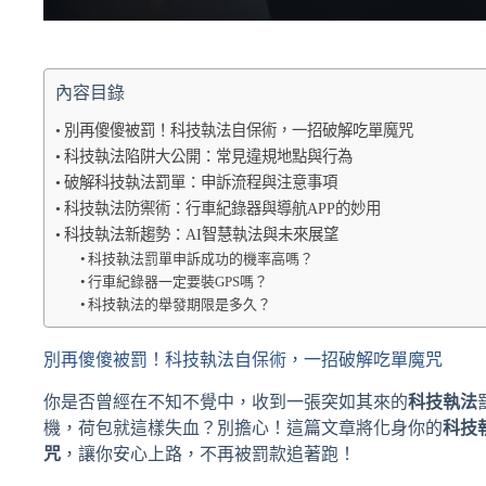
內容目錄
別再傻傻被罰！科技執法自保術，一招破解吃單魔咒
科技執法陷阱大公開：常見違規地點與行為
破解科技執法罰單：申訴流程與注意事項
科技執法防禦術：行車紀錄器與導航APP的妙用
科技執法新趨勢：AI智慧執法與未來展望
科技執法罰單申訴成功的機率高嗎？
行車紀錄器一定要裝GPS嗎？
科技執法的舉發期限是多久？
別再傻傻被罰！科技執法自保術，一招破解吃單魔咒
你是否曾經在不知不覺中，收到一張突如其來的
科技執法
機，荷包就這樣失血？別擔心！這篇文章將化身你的
科技
咒
，讓你安心上路，不再被罰款追著跑！