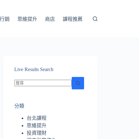
行銷
思維提升
商店
課程推薦
Live Results Search
找
不
分類
到
符
台北課程
合
思維提升
條
投資理財
件