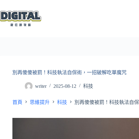
跳
至
主
要
內
容
別再傻傻被罰！科技執法自保術，一招破解吃單魔咒
writer
2025-08-12
科技
首頁
思維提升
科技
別再傻傻被罰！科技執法自