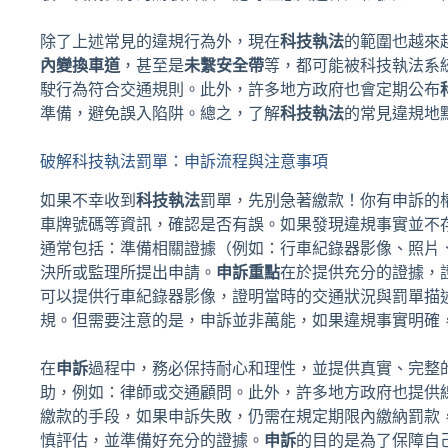
除了上述常見的違規行為外，現在
科技執法
的範圍也越來
內變換車道
，甚至是
未繫安全帶
等，都可能被科技執法系
駛行為符合交通規則。此外，許多地方政府也會定期公布
準備，避免誤入陷阱。總之，了解
科技執法
的常見違規地
破解科技執法罰單：申訴流程與注意事項
如果不幸收到
科技執法
罰單，先別急著繳款！你有申訴的
車牌號碼等資訊，確認是否有誤。如果發現違規事實並不
通常包括：準備相關證據（例如：行車紀錄器影像、照片
決所或監理所提出申請。
申訴重點
在於提供充分的證據，
可以提供行車紀錄器影像，證明當時的交通狀況與罰單描
規。但需要注意的是，申訴並非萬能，如果違規事實明確
在
申訴
過程中，務必保持耐心和理性，並提供真實、完整
助，例如：律師或交通顧問。此外，許多地方政府也提供
繳款的手段，如果申訴失敗，仍需在規定期限內繳納罰款
慎評估，並準備好充分的證據。
申訴
的目的是為了保障自