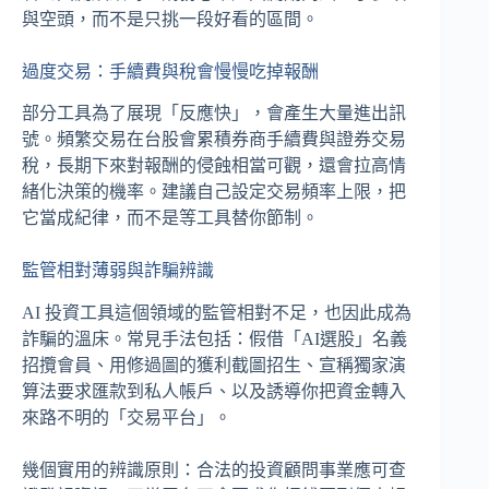
與空頭，而不是只挑一段好看的區間。
過度交易：手續費與稅會慢慢吃掉報酬
部分工具為了展現「反應快」，會產生大量進出訊
號。頻繁交易在台股會累積券商手續費與證券交易
稅，長期下來對報酬的侵蝕相當可觀，還會拉高情
緒化決策的機率。建議自己設定交易頻率上限，把
它當成紀律，而不是等工具替你節制。
監管相對薄弱與詐騙辨識
AI 投資工具這個領域的監管相對不足，也因此成為
詐騙的溫床。常見手法包括：假借「AI選股」名義
招攬會員、用修過圖的獲利截圖招生、宣稱獨家演
算法要求匯款到私人帳戶、以及誘導你把資金轉入
來路不明的「交易平台」。
幾個實用的辨識原則：合法的投資顧問事業應可查