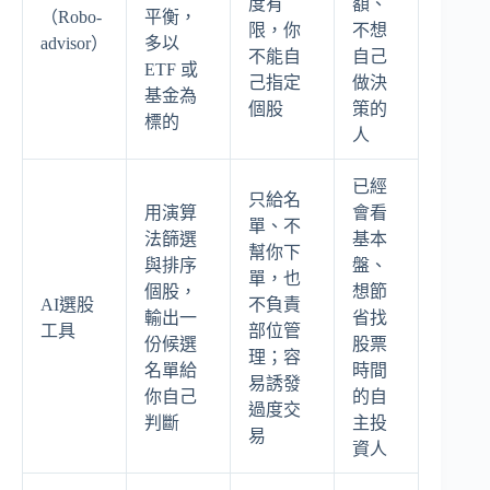
度有
額、
（Robo-
平衡，
限，你
不想
advisor）
多以
不能自
自己
ETF 或
己指定
做決
基金為
個股
策的
標的
人
已經
只給名
用演算
會看
單、不
法篩選
基本
幫你下
與排序
盤、
單，也
個股，
想節
AI選股
不負責
輸出一
省找
工具
部位管
份候選
股票
理；容
名單給
時間
易誘發
你自己
的自
過度交
判斷
主投
易
資人