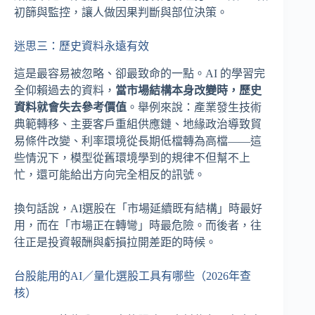
初篩與監控，讓人做因果判斷與部位決策。
迷思三：歷史資料永遠有效
這是最容易被忽略、卻最致命的一點。AI 的學習完
全仰賴過去的資料，
當市場結構本身改變時，歷史
資料就會失去參考價值
。舉例來說：產業發生技術
典範轉移、主要客戶重組供應鏈、地緣政治導致貿
易條件改變、利率環境從長期低檔轉為高檔——這
些情況下，模型從舊環境學到的規律不但幫不上
忙，還可能給出方向完全相反的訊號。
換句話說，AI選股在「市場延續既有結構」時最好
用，而在「市場正在轉彎」時最危險。而後者，往
往正是投資報酬與虧損拉開差距的時候。
台股能用的AI／量化選股工具有哪些（2026年查
核）