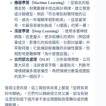
機器學習（Machine Learning）：
從過去的股
價走勢、財務數據中找出統計規律，建立預測
或分類模型。例如「符合哪些財務特徵的公
司，過去一年報酬率相對較高」。這是最常
見、也最容易被包裝成「AI選股」的那一層。
深度學習（Deep Learning）：
使用多層神經
網路，從更龐大、更非結構化的資料（例如逐
筆成交、影像化的技術圖形、社群討論量）中
萃取特徵。它能捕捉較複雜的非線性關係，但
相對地更難解釋「為什麼選這檔」。
自然語言處理（NLP）：
分析新聞標題、公司
重大訊息、法說會逐字稿、論壇貼文，判斷市
場情緒偏多還是偏空，再把情緒分數當成選股
的其中一個因子。
值得注意的是，這三類技術本質上都是「從既有資
料中歸納」。它們可以歸納得又快又廣，卻沒有辦
法憑空知道下個月會不會出現關稅政策轉向或供應
鏈斷鏈。