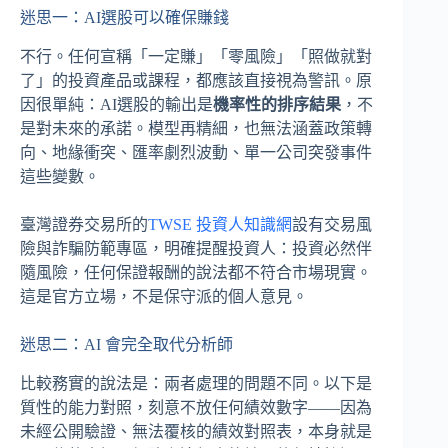
迷思一：AI選股可以確保賺錢
不行。任何宣稱「一定賺」「零風險」「照做就對
了」的投資產品或課程，都應該直接視為警訊。原
因很單純：AI選股的輸出是
機率性的排序結果
，不
是對未來的承諾。模型再精細，也無法涵蓋政策轉
向、地緣衝突、匯率劇烈波動、單一公司突發事件
這些變數。
臺灣證券交易所的
TWSE 投資人知識網
設有交易風
險與詐騙防範專區，明確提醒投資人：投資必然伴
隨風險，任何保證報酬的說法都不符合市場現實。
這是官方立場，不是保守派的個人意見。
迷思二：AI 會完全取代分析師
比較務實的說法是：兩者處理的問題不同。以下是
質性的能力對照，刻意不放任何績效數字——因為
未經公開驗證、無法覆核的績效對照表，本身就是