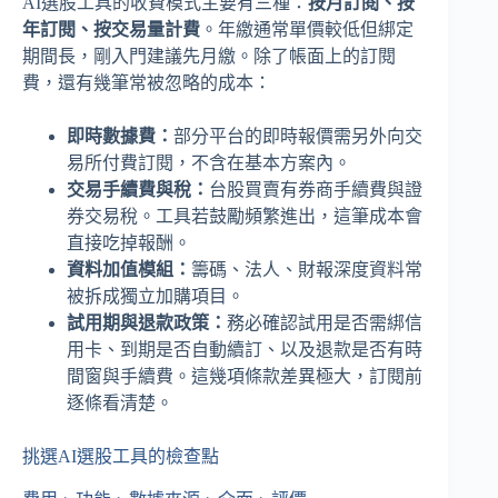
AI選股工具的收費模式主要有三種：
按月訂閱、按
年訂閱、按交易量計費
。年繳通常單價較低但綁定
期間長，剛入門建議先月繳。除了帳面上的訂閱
費，還有幾筆常被忽略的成本：
即時數據費：
部分平台的即時報價需另外向交
易所付費訂閱，不含在基本方案內。
交易手續費與稅：
台股買賣有券商手續費與證
券交易稅。工具若鼓勵頻繁進出，這筆成本會
直接吃掉報酬。
資料加值模組：
籌碼、法人、財報深度資料常
被拆成獨立加購項目。
試用期與退款政策：
務必確認試用是否需綁信
用卡、到期是否自動續訂、以及退款是否有時
間窗與手續費。這幾項條款差異極大，訂閱前
逐條看清楚。
挑選AI選股工具的檢查點