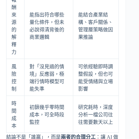
酬
來
能指出符合哪些
能結合產業結
源
量化條件，但未
構、客戶關係、
的
必說得清背後的
管理層策略做因
解
商業邏輯
果推論
釋
力
風
對「沒見過的情
可依經驗即時調
險
境」反應弱，極
整假設，但也可
控
端行情時模型可
能受情緒與立場
制
能失準
影響
時
初篩幾乎零時間
研究耗時，深度
間
成本，可全時段
分析一檔公司往
成
監控
往需要數天以上
本
結論不是「誰贏」，而是
兩者的合理分工
：讓 AI 做