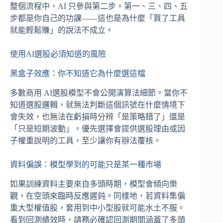
整個流程中，AI 只參與第二步。第一、三、四、五
步都是你自己的功課——這也是為什麼「買了工具
就能輕鬆賺」的說法不成立。
使用AI選股必須知道的風險
黑盒子效應：你不知道它為什麼選這檔
多數商用 AI選股模型不會公開演算法細節。當你不
知道選股邏輯，就無法判斷這個訊號在什麼情境下
會失效，也無法在虧損時分辨「是策略錯了」還是
「只是短期波動」。優先選擇會提供選股理由或因
子權重說明的工具，至少讓你有辦法覆核。
資料偏誤：模型學到的可能只是某一種市場
如果訓練資料主要來自多頭時期，模型會傾向樂
觀，在空頭來臨時反應遲鈍。同樣地，若資料集偏
重大型權值股，套用到中小型股就可能水土不服。
看到回測績效時，請務必確認回測期間涵蓋了多頭