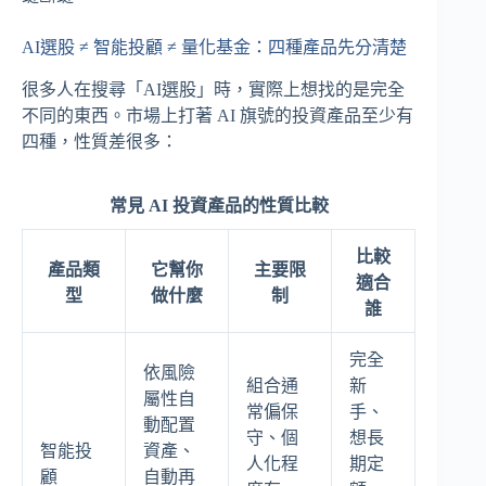
AI選股 ≠ 智能投顧 ≠ 量化基金：四種產品先分清楚
很多人在搜尋「AI選股」時，實際上想找的是完全
不同的東西。市場上打著 AI 旗號的投資產品至少有
四種，性質差很多：
常見 AI 投資產品的性質比較
比較
產品類
它幫你
主要限
適合
型
做什麼
制
誰
完全
依風險
組合通
新
屬性自
常偏保
手、
動配置
守、個
想長
智能投
資產、
人化程
期定
顧
自動再