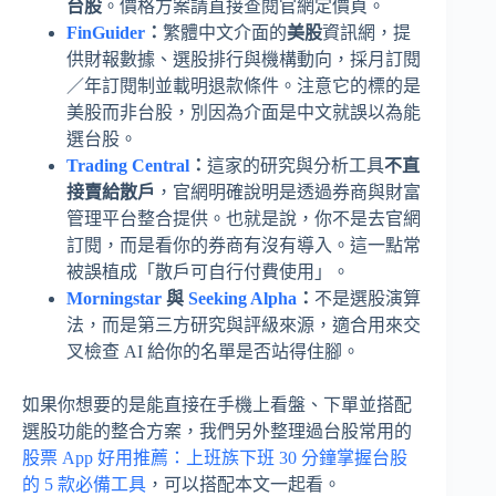
台股
。價格方案請直接查閱官網定價頁。
FinGuider
：
繁體中文介面的
美股
資訊網，提
供財報數據、選股排行與機構動向，採月訂閱
／年訂閱制並載明退款條件。注意它的標的是
美股而非台股，別因為介面是中文就誤以為能
選台股。
Trading Central
：
這家的研究與分析工具
不直
接賣給散戶
，官網明確說明是透過券商與財富
管理平台整合提供。也就是說，你不是去官網
訂閱，而是看你的券商有沒有導入。這一點常
被誤植成「散戶可自行付費使用」。
Morningstar
與
Seeking Alpha
：
不是選股演算
法，而是第三方研究與評級來源，適合用來交
叉檢查 AI 給你的名單是否站得住腳。
如果你想要的是能直接在手機上看盤、下單並搭配
選股功能的整合方案，我們另外整理過台股常用的
股票 App 好用推薦：上班族下班 30 分鐘掌握台股
的 5 款必備工具
，可以搭配本文一起看。