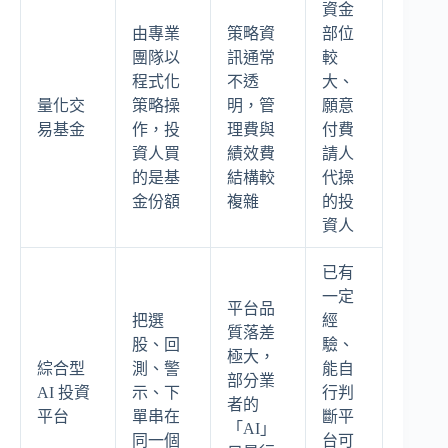
資金
由專業
策略資
部位
團隊以
訊通常
較
程式化
不透
大、
量化交
策略操
明，管
願意
易基金
作，投
理費與
付費
資人買
績效費
請人
的是基
結構較
代操
金份額
複雜
的投
資人
已有
一定
平台品
把選
經
質落差
股、回
驗、
極大，
綜合型
測、警
能自
部分業
AI 投資
示、下
行判
者的
平台
單串在
斷平
「AI」
同一個
台可