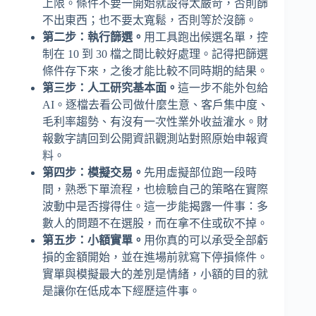
上限。條件不要一開始就設得太嚴苛，否則篩
不出東西；也不要太寬鬆，否則等於沒篩。
第二步：執行篩選。
用工具跑出候選名單，控
制在 10 到 30 檔之間比較好處理。記得把篩選
條件存下來，之後才能比較不同時期的結果。
第三步：人工研究基本面。
這一步不能外包給
AI。逐檔去看公司做什麼生意、客戶集中度、
毛利率趨勢、有沒有一次性業外收益灌水。財
報數字請回到公開資訊觀測站對照原始申報資
料。
第四步：模擬交易。
先用虛擬部位跑一段時
間，熟悉下單流程，也檢驗自己的策略在實際
波動中是否撐得住。這一步能揭露一件事：多
數人的問題不在選股，而在拿不住或砍不掉。
第五步：小額實單。
用你真的可以承受全部虧
損的金額開始，並在進場前就寫下停損條件。
實單與模擬最大的差別是情緒，小額的目的就
是讓你在低成本下經歷這件事。