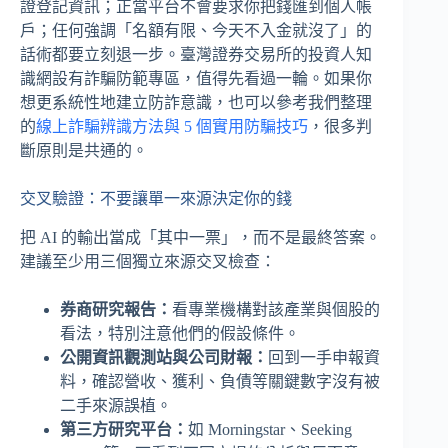
證登記資訊；正當平台不會要求你把錢匯到個人帳
戶；任何強調「名額有限、今天不入金就沒了」的
話術都要立刻退一步。臺灣證券交易所的投資人知
識網設有詐騙防範專區，值得先看過一輪。如果你
想更系統性地建立防詐意識，也可以參考我們整理
的
線上詐騙辨識方法與 5 個實用防騙技巧
，很多判
斷原則是共通的。
交叉驗證：不要讓單一來源決定你的錢
把 AI 的輸出當成「其中一票」，而不是最終答案。
建議至少用三個獨立來源交叉檢查：
券商研究報告：
看專業機構對該產業與個股的
看法，特別注意他們的假設條件。
公開資訊觀測站與公司財報：
回到一手申報資
料，確認營收、獲利、負債等關鍵數字沒有被
二手來源誤植。
第三方研究平台：
如 Morningstar、Seeking