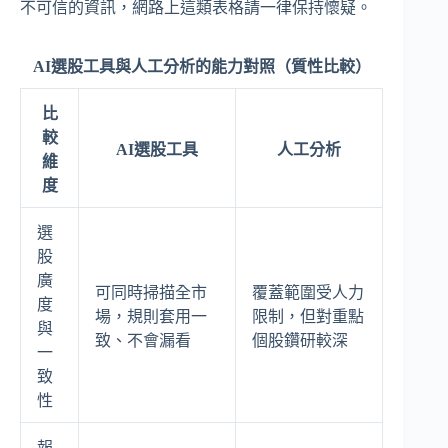
不可信的資訊，網路上這類表格請一律保持懷疑。
AI選股工具與人工分析的能力對照（質性比較）
比
較
AI選股工具
人工分析
維
度
選
股
廣
可同時掃描全市
覆蓋範圍受人力
度
場，規則套用一
限制，但對重點
與
致、不會漏看
個股鑽研較深
一
致
性
報