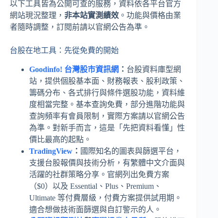
以下工具皆為公開可查的服務，資料依各平台官方
網站現況整理，
非本站實測績效
。功能與價格由業
者隨時調整，訂閱前請以官網公告為準。
台股在地工具：先從免費的開始
Goodinfo! 台灣股市資訊網
：
台股資料庫型網
站，提供個股基本面、財務報表、股利政策、
籌碼分布、各式排行與條件選股功能，資料維
度相當完整。基本查詢免費，部分進階功能與
查詢頻率有會員限制，實際方案請以官網公告
為準。對新手而言，這是「先把資料看懂」性
價比最高的起點。
TradingView
：
國際知名的圖表與篩選平台，
支援台股報價與技術分析，有繁體中文介面與
活躍的社群策略分享。官網列出免費方案
（$0）以及 Essential、Plus、Premium、
Ultimate 等付費層級，付費方案提供試用期。
適合想做技術面篩選與自訂警示的人。