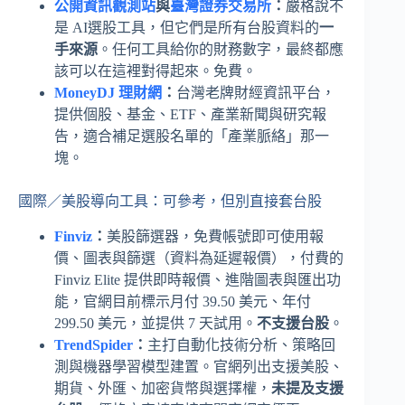
公開資訊觀測站
與
臺灣證券交易所
：
嚴格說不
是 AI選股工具，但它們是所有台股資料的
一
手來源
。任何工具給你的財務數字，最終都應
該可以在這裡對得起來。免費。
MoneyDJ 理財網
：
台灣老牌財經資訊平台，
提供個股、基金、ETF、產業新聞與研究報
告，適合補足選股名單的「產業脈絡」那一
塊。
國際／美股導向工具：可參考，但別直接套台股
Finviz
：
美股篩選器，免費帳號即可使用報
價、圖表與篩選（資料為延遲報價），付費的
Finviz Elite 提供即時報價、進階圖表與匯出功
能，官網目前標示月付 39.50 美元、年付
299.50 美元，並提供 7 天試用。
不支援台股
。
TrendSpider
：
主打自動化技術分析、策略回
測與機器學習模型建置。官網列出支援美股、
期貨、外匯、加密貨幣與選擇權，
未提及支援