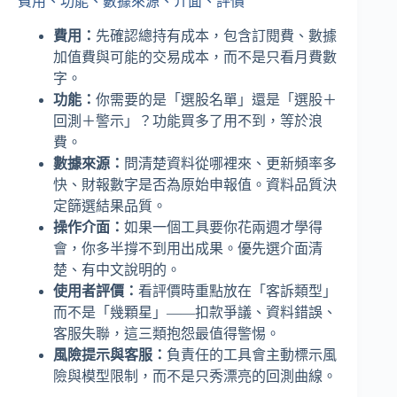
費用、功能、數據來源、介面、評價
費用：
先確認總持有成本，包含訂閱費、數據
加值費與可能的交易成本，而不是只看月費數
字。
功能：
你需要的是「選股名單」還是「選股＋
回測＋警示」？功能買多了用不到，等於浪
費。
數據來源：
問清楚資料從哪裡來、更新頻率多
快、財報數字是否為原始申報值。資料品質決
定篩選結果品質。
操作介面：
如果一個工具要你花兩週才學得
會，你多半撐不到用出成果。優先選介面清
楚、有中文說明的。
使用者評價：
看評價時重點放在「客訴類型」
而不是「幾顆星」——扣款爭議、資料錯誤、
客服失聯，這三類抱怨最值得警惕。
風險提示與客服：
負責任的工具會主動標示風
險與模型限制，而不是只秀漂亮的回測曲線。