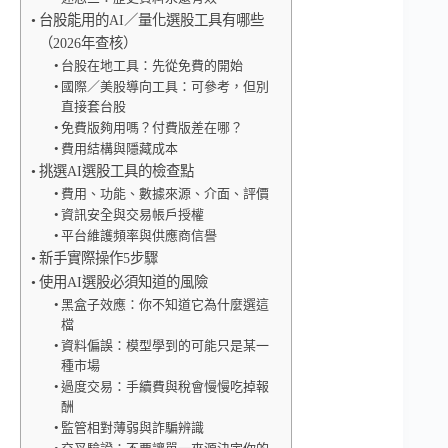
台股能用的AI／量化選股工具有哪些
（2026年查核）
台股在地工具：先從免費的開始
國際／美股導向工具：可參考，但別
直接套台股
免費版夠用嗎？付費版差在哪？
費用結構與隱藏成本
挑選AI選股工具的檢查點
費用、功能、數據來源、介面、評價
資訊安全與交易帳戶授權
平台維護頻率與供應商信譽
新手實際操作5步驟
使用AI選股必須知道的風險
黑盒子效應：你不知道它為什麼選這
檔
資料偏誤：模型學到的可能只是某一
種市場
過度交易：手續費與稅會慢慢吃掉報
酬
監管相對薄弱與詐騙辨識