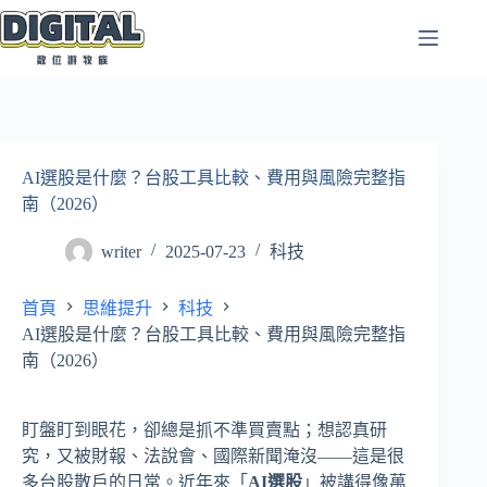
跳
至
主
要
內
容
AI選股是什麼？台股工具比較、費用與風險完整指
南（2026）
writer
2025-07-23
科技
首頁
思維提升
科技
AI選股是什麼？台股工具比較、費用與風險完整指
南（2026）
盯盤盯到眼花，卻總是抓不準買賣點；想認真研
究，又被財報、法說會、國際新聞淹沒——這是很
多台股散戶的日常。近年來「
AI選股
」被講得像萬