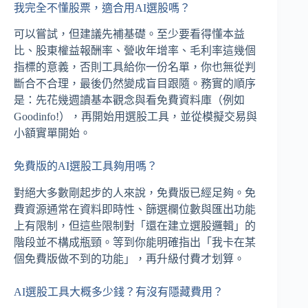
我完全不懂股票，適合用AI選股嗎？
可以嘗試，但建議先補基礎。至少要看得懂本益
比、股東權益報酬率、營收年增率、毛利率這幾個
指標的意義，否則工具給你一份名單，你也無從判
斷合不合理，最後仍然變成盲目跟隨。務實的順序
是：先花幾週讀基本觀念與看免費資料庫（例如
Goodinfo!），再開始用選股工具，並從模擬交易與
小額實單開始。
免費版的AI選股工具夠用嗎？
對絕大多數剛起步的人來說，免費版已經足夠。免
費資源通常在資料即時性、篩選欄位數與匯出功能
上有限制，但這些限制對「還在建立選股邏輯」的
階段並不構成瓶頸。等到你能明確指出「我卡在某
個免費版做不到的功能」，再升級付費才划算。
AI選股工具大概多少錢？有沒有隱藏費用？