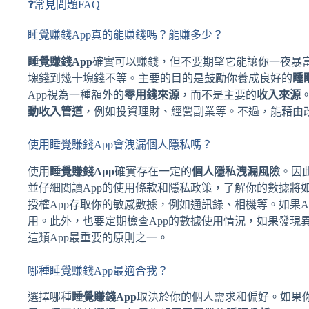
❓常見問題FAQ
睡覺賺錢App真的能賺錢嗎？能賺多少？
睡覺賺錢App
確實可以賺錢，但不要期望它能讓你一夜暴富
塊錢到幾十塊錢不等。主要的目的是鼓勵你養成良好的
睡
App視為一種額外的
零用錢來源
，而不是主要的
收入來源
動收入管道
，例如投資理財、經營副業等。不過，能藉由
使用睡覺賺錢App會洩漏個人隱私嗎？
使用
睡覺賺錢App
確實存在一定的
個人隱私洩漏風險
。因
並仔細閱讀App的使用條款和隱私政策，了解你的數據將
授權App存取你的敏感數據，例如通訊錄、相機等。如果
用。此外，也要定期檢查App的數據使用情況，如果發現
這類App最重要的原則之一。
哪種睡覺賺錢App最適合我？
選擇哪種
睡覺賺錢App
取決於你的個人需求和偏好。如果