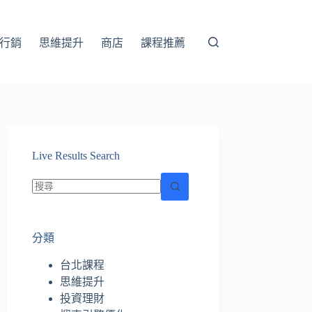
行銷
思維提升
商店
課程推薦
Live Results Search
找
不
分類
到
符
台北課程
合
思維提升
條
投資理財
件