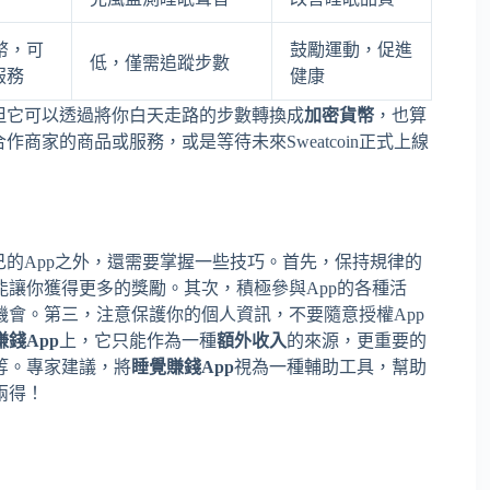
貨幣，可
鼓勵運動，促進
低，僅需追蹤步數
服務
健康
，但它可以透過將你白天走路的步數轉換成
加密貨幣
，也算
pp合作商家的商品或服務，或是等待未來Sweatcoin正式上線
的App之外，還需要掌握一些技巧。首先，保持規律的
能讓你獲得更多的獎勵。其次，積極參與App的各種活
機會。第三，注意保護你的個人資訊，不要隨意授權App
賺錢App
上，它只能作為一種
額外收入
的來源，更重要的
等。專家建議，將
睡覺賺錢App
視為一種輔助工具，幫助
兩得！