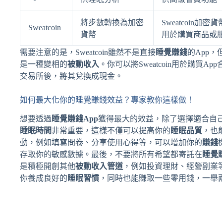
將步數轉換為加密
Sweatcoin加密
Sweatcoin
貨幣
用於購買商品或
需要注意的是，Sweatcoin雖然不是直接
睡覺賺錢
的App
是一種變相的
被動收入
。你可以將Sweatcoin用於購買A
交易所後，將其兌換成現金。
如何最大化你的睡覺賺錢效益？專家教你這樣做！
想要透過
睡覺賺錢App
獲得最大的效益，除了選擇適合自己
睡眠時間
非常重要，這樣不僅可以提高你的
睡眠品質
，也
動，例如填寫問卷、分享使用心得等，可以增加你的
賺錢
存取你的敏感數據。最後，不要將所有希望都寄託在
睡覺
是積極開創其他
被動收入管道
，例如投資理財、經營副業
你養成良好的
睡眠習慣
，同時也能賺取一些零用錢，一舉