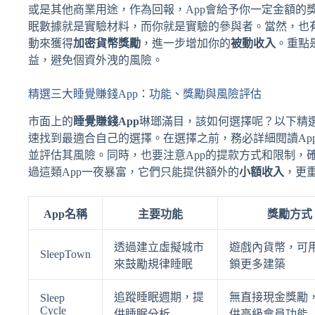
或是其他商業用途，作為回報，App會給予你一定金額的
眠數據就是實驗材料，而你就是實驗的參與者。當然，也有
動來獲得
加密貨幣獎勵
，進一步增加你的
被動收入
。重點
益，避免個資外洩的風險。
精選三大睡覺賺錢App：功能、獎勵與風險評估
市面上的
睡覺賺錢App
琳瑯滿目，該如何選擇呢？以下精選
速找到最適合自己的選擇。在選擇之前，務必詳細閱讀Ap
並評估其風險。同時，也要注意App的提款方式和限制，
過這類App一夜暴富，它們只能提供額外的
小額收入
，更
App名稱
主要功能
獎勵方式
透過建立虛擬城市
遊戲內貨幣，可
SleepTown
來鼓勵規律睡眠
鎖更多建築
追蹤睡眠週期，提
無直接現金獎勵
Sleep
Cycle
供睡眠分析
供高級會員功能