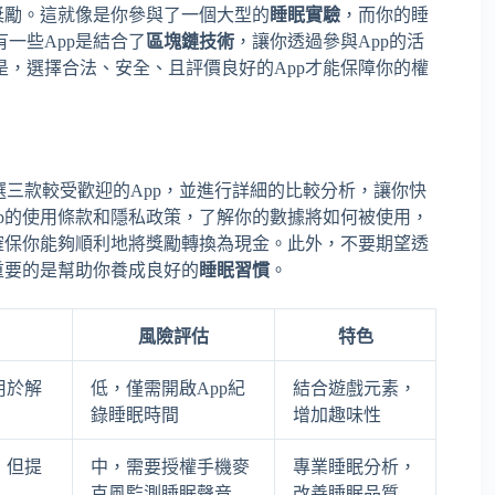
獎勵。這就像是你參與了一個大型的
睡眠實驗
，而你的睡
一些App是結合了
區塊鏈技術
，讓你透過參與App的活
是，選擇合法、安全、且評價良好的App才能保障你的權
三款較受歡迎的App，並進行詳細的比較分析，讓你快
p的使用條款和隱私政策，了解你的數據將如何被使用，
確保你能夠順利地將獎勵轉換為現金。此外，不要期望透
重要的是幫助你養成良好的
睡眠習慣
。
風險評估
特色
用於解
低，僅需開啟App紀
結合遊戲元素，
錄睡眠時間
增加趣味性
，但提
中，需要授權手機麥
專業睡眠分析，
克風監測睡眠聲音
改善睡眠品質