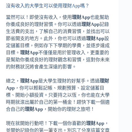
沒有收入的大學生可以使用理財App嗎？
當然可以！即使沒有收入，使用
理財App
也能幫助
你養成良好的理財習慣。你可以透過
理財App
記錄
生活費的支出，了解自己的消費習慣，並找出可以
節省開支的地方。此外，你也可以透過
理財App
設
定儲蓄目標，例如存下下學期的學費，並逐步達成
目標。
理財App
不僅僅是用於管理收入，更重要的
是幫助你養成良好的理財觀念和習慣，這對你未來
的財務狀況將會產生深遠的影響。
總之，
理財App
是大學生理財的好幫手。透過
理財
App
，你可以輕鬆記帳、規劃預算、設定儲蓄目
標、開始小額投資。只要持之以恆，你也能在大學
時期就滾出屬於自己的第一桶金！趕快下載一個適
合自己的
理財App
，開始你的理財之旅吧！
現在就開始行動吧！下載一個你喜歡的
理財App
，
並開始記錄你的第一筆支出。別忘了分享這篇文章