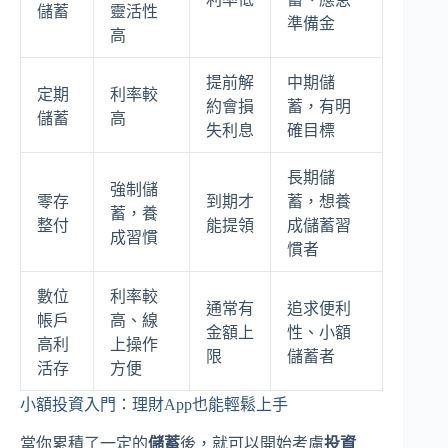
儲蓄
靈活性
準備金
高
提前解
中期儲
定期
利率較
約會損
蓄，有明
儲蓄
高
失利息
確目標
長期儲
強制儲
零存
到期才
蓄，想養
蓄，養
整付
能提領
成儲蓄習
成習慣
慣者
數位
利率較
通常有
追求便利
帳戶
高、線
金額上
性、小額
高利
上操作
限
儲蓄者
活存
方便
小額投資入門：理財App也能輕鬆上手
當你累積了一定的
儲蓄
後，就可以開始考慮
投資