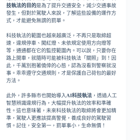
技執法的目的
是為了提升交通安全，減少交通事故
發生，但對於駕駛人來說，了解這些設備的運作方
式，才能避免無謂的罰單。
科技執法的範圍也越來越廣泛，不再只是取締超
速，違規停車、闖紅燈、未依規定使用方向燈等
等，通通都在它的監控範圍內。可以說，只要你在
路上開車，就隨時可能被科技執法「關照」到！因
此，千萬別抱著僥倖的心態，認為沒看到警察就沒
事。乖乖遵守交通規則，才是保護自己荷包的最好
方法。
此外，許多縣市也開始導入
AI科技執法
，透過人工
智慧辨識違規行為，大幅提升執法的效率和準確
性。這也意味著，未來科技執法的取締將會更加精
準，駕駛人更應該提高警覺，養成良好的駕駛習
慣。記住，安全第一，罰單事小，生命無價！