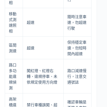
相
移動
隨時注意車
式測
超速
速，勿超速
速照
行駛
相
保持穩定車
區間
超速
速，勿短時
測速
間內超速
路口
多功
闖紅燈、紅燈右
路口減速慢
能違
轉、違規停車、未
行，注意交
規偵
依規定使用方向燈
通號誌
測
高架
確認車輛是
橋違
禁行車種誤闖、超