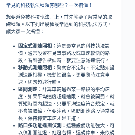
常見的科技執法種類有哪些？一次搞懂！
想要避免被科技執法盯上，首先就要了解常見的取
締種類。以下列出幾種最常遇到的科技執法方式，
讓大家一次搞懂：
固定式測速照相：
這是最常見的科技執法設
備，通常設置在易肇事路段或車速較快的路
段。看到警告標誌時，就要注意減速慢行。
移動式測速照相：
警察會不定時、不定點架設
測速照相機，機動性很高。更要隨時注意車
速，切勿超速行駛。
區間測速：
計算車輛通過某一路段的平均速
度，如果平均速度超過速限，就會被開罰。就
算短時間內超速，只要平均速度符合規定，就
不會被取締。但要注意，區間測速路段通常較
長，保持穩定車速才是王道。
路口多功能違規偵測：
這種設備功能強大，可
以偵測闖紅燈、紅燈右轉、違規停車、未依規