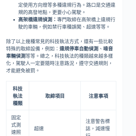
定使用方向燈等多種違規行為。路口是交通違
規的高發地點，更要小心駕駛。
高架橋違規偵測：
專門取締在高架橋上違規行
駛的車輛，例如禁行車種誤闖、超速等等。
除了以上幾種常見的科技執法方式，還有一些比較
特殊的取締設備，例如：
違規停車自動偵測
、
噪音
車輛偵測
等等。總之，科技執法的種類越來越多樣
化，駕駛人一定要隨時注意路況，遵守交通規則，
才能避免被罰。
科技
執法
取締項目
注意事項
種類
固定
注意警告標
式測
超速
誌，減速慢
速照
行