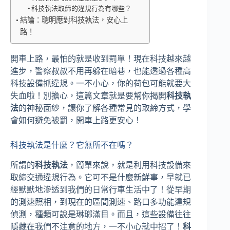
科技執法取締的違規行為有哪些？
結論：聰明應對科技執法，安心上
路！
開車上路，最怕的就是收到罰單！現在科技越來越
進步，警察叔叔不用再躲在暗巷，也能透過各種高
科技設備抓違規。一不小心，你的荷包可能就要大
失血啦！別擔心，這篇文章就是要幫你揭開
科技執
法
的神秘面紗，讓你了解各種常見的取締方式，學
會如何避免被罰，開車上路更安心！
科技執法是什麼？它無所不在嗎？
所謂的
科技執法
，簡單來說，就是利用科技設備來
取締交通違規行為。它可不是什麼新鮮事，早就已
經默默地滲透到我們的日常行車生活中了！從早期
的測速照相，到現在的區間測速、路口多功能違規
偵測，種類可說是琳瑯滿目。而且，這些設備往往
隱藏在我們不注意的地方，一不小心就中招了！
科