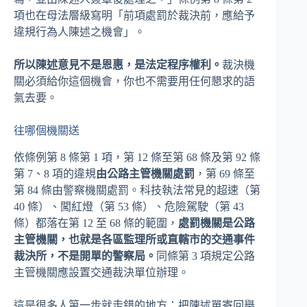
項也在母法層級寫明「前項處罰於裁決前，應給予
違規行為人陳述之機會」。
所以陳述意見不是恩惠，是法定程序權利。
裁決機
關必須給你這個機會，你也不需要用任何懇求的語
氣去要。
往哪個機關送
依條例第 8 條第 1 項，第 12 條至第 68 條及第 92 條
第 7、8 項的違規
由公路主管機關處罰
，第 69 條至
第 84 條由警察機關處罰。科技執法常見的超速（第
40 條）、闖紅燈（第 53 條）、危險駕駛（第 43
條）都落在第 12 至 68 條的範圍，
處罰機關是公路
主管機關，也就是各區監理所或直轄市的交通事件
裁決所，不是開單的警察局。
同條第 3 項規定公路
主管機關應設置交通裁決單位辦理。
這是很多人第一步就走錯的地方：把陳述單寄回舉