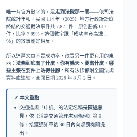
唯一有官方數字的，是
走到法院那一關
——依司法
院統計年報，民國 114 年（2025）地方行政訴訟庭
終結的交通裁決事件共 7,821 件，原告勝訴 617
件，比率 7.89%。這個數字跟「成功率竟高達…
％」的敘事剛好相反。
所以這篇文章不賣成功率，改賣另一件更有用的東
西：
法條到底寫了什麼、你有幾天、要寫什麼、哪
些主張在要件上站得住腳。
所有法條都附全國法規
資料庫連結，查閱日期 2026 年 8 月 2 日。
📌 本文重點
交通違規「申訴」的法定名稱是
陳述意
見
，依《道路交通管理處罰條例》第 9
條，接獲通知單後
30 日內
向處罰機關提
出。