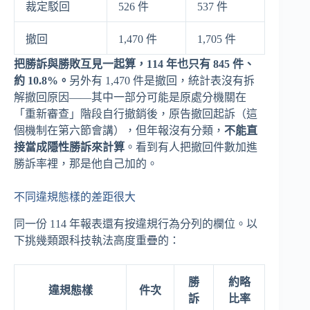
裁定駁回
526 件
537 件
撤回
1,470 件
1,705 件
把勝訴與勝敗互見一起算，114 年也只有 845 件、
約 10.8%。
另外有 1,470 件是撤回，統計表沒有拆
解撤回原因——其中一部分可能是原處分機關在
「重新審查」階段自行撤銷後，原告撤回起訴（這
個機制在第六節會講），但年報沒有分類，
不能直
接當成隱性勝訴來計算
。看到有人把撤回件數加進
勝訴率裡，那是他自己加的。
不同違規態樣的差距很大
同一份 114 年報表還有按違規行為分列的欄位。以
下挑幾類跟科技執法高度重疊的：
勝
約略
違規態樣
件次
訴
比率