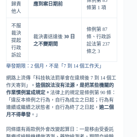
條例第 85
歸責
應到案日期前
條第 1 項
他人
不服
條例第 87
裁決
裁決書送達後
30 日
條、行政訴
提起
之不變期間
訟法第 237
行政
條之 3
訴訟
舉發期限：2 個月，不是「7 到 14 個工作天」
網路上流傳「科技執法罰單會在違規後 7 到 14 個工
作天寄到」。
這個說法沒有法源，是把某些機關的
作業慣例當成規定。
法律上的規定是條例第 90 條：
「違反本條例之行為，自行為成立之日起；行為有
連續或繼續之狀態者，自行為終了之日起，
逾二個
月不得舉發
。」
同條還有兩款例外會改變起算日：一是移由受委託
醫療或檢驗機構做酒測、藥物檢測者，期間自檢驗