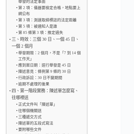
舉發的法定事由
第 2 項：儀器要檢定合格，地點要上
網公布
第 3 項：測速取締標誌的法定距離
第 5 項：被通知人是誰
第 85 條第 3 項：推定過失
三、時效：三個 30 日、一個 45 日、
一個 2 個月
舉發期限：2 個月，不是「7 到 14 個
工作天」
應到案日期：逕行舉發是 45 日
陳述意見：條例第 9 條的 30 日
行政訴訟：30 日不變期間
逾期不處理的後果
四、第一階段實務：陳述單怎麼寫、
往哪裡送
正式文件叫「陳述單」
往哪個機關送
三種遞交方式
陳述單的五段式寫法
要附哪些文件