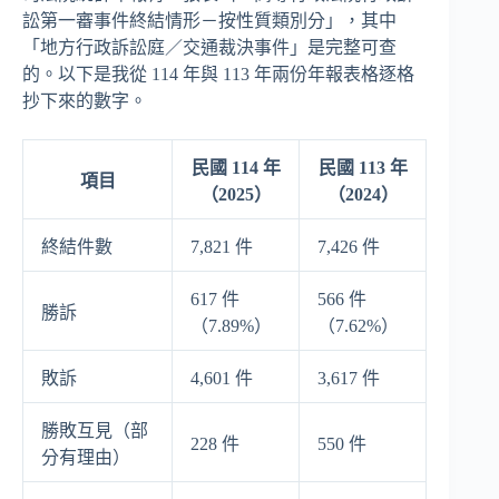
訟第一審事件終結情形－按性質類別分」，其中
「地方行政訴訟庭／交通裁決事件」是完整可查
的。以下是我從 114 年與 113 年兩份年報表格逐格
抄下來的數字。
民國 114 年
民國 113 年
項目
（2025）
（2024）
終結件數
7,821 件
7,426 件
617 件
566 件
勝訴
（7.89%）
（7.62%）
敗訴
4,601 件
3,617 件
勝敗互見（部
228 件
550 件
分有理由）