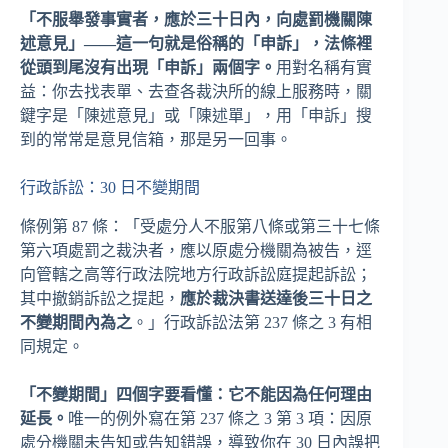
「不服舉發事實者，應於三十日內，向處罰機關陳
述意見」——這一句就是俗稱的「申訴」，法條裡
從頭到尾沒有出現「申訴」兩個字。
用對名稱有實
益：你去找表單、去查各裁決所的線上服務時，關
鍵字是「陳述意見」或「陳述單」，用「申訴」搜
到的常常是意見信箱，那是另一回事。
行政訴訟：30 日不變期間
條例第 87 條：「受處分人不服第八條或第三十七條
第六項處罰之裁決者，應以原處分機關為被告，逕
向管轄之高等行政法院地方行政訴訟庭提起訴訟；
其中撤銷訴訟之提起，
應於裁決書送達後三十日之
不變期間內為之
。」行政訴訟法第 237 條之 3 有相
同規定。
「不變期間」四個字要看懂：它不能因為任何理由
延長。
唯一的例外寫在第 237 條之 3 第 3 項：因原
處分機關未告知或告知錯誤，導致你在 30 日內誤把