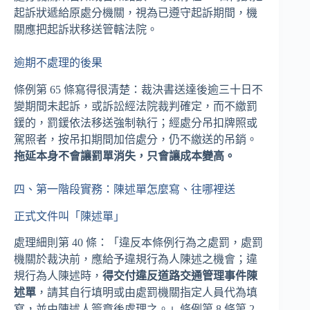
起訴狀遞給原處分機關，視為已遵守起訴期間，機
關應把起訴狀移送管轄法院。
逾期不處理的後果
條例第 65 條寫得很清楚：裁決書送達後逾三十日不
變期間未起訴，或訴訟經法院裁判確定，而不繳罰
鍰的，罰鍰依法移送強制執行；經處分吊扣牌照或
駕照者，按吊扣期間加倍處分，仍不繳送的吊銷。
拖延本身不會讓罰單消失，只會讓成本變高。
四、第一階段實務：陳述單怎麼寫、往哪裡送
正式文件叫「陳述單」
處理細則第 40 條：「違反本條例行為之處罰，處罰
機關於裁決前，應給予違規行為人陳述之機會；違
規行為人陳述時，
得交付違反道路交通管理事件陳
述單
，請其自行填明或由處罰機關指定人員代為填
寫，並由陳述人簽章後處理之。」條例第 8 條第 2