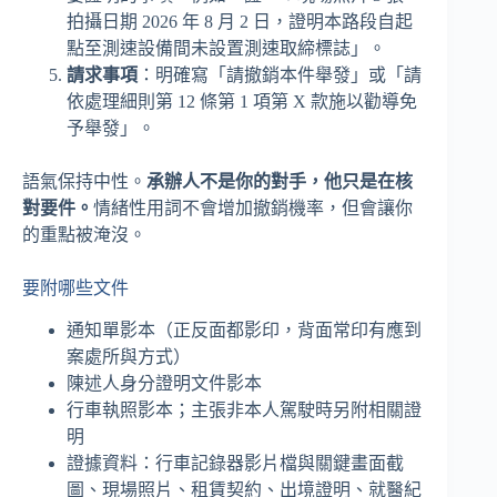
拍攝日期 2026 年 8 月 2 日，證明本路段自起
點至測速設備間未設置測速取締標誌」。
請求事項
：明確寫「請撤銷本件舉發」或「請
依處理細則第 12 條第 1 項第 X 款施以勸導免
予舉發」。
語氣保持中性。
承辦人不是你的對手，他只是在核
對要件。
情緒性用詞不會增加撤銷機率，但會讓你
的重點被淹沒。
要附哪些文件
通知單影本（正反面都影印，背面常印有應到
案處所與方式）
陳述人身分證明文件影本
行車執照影本；主張非本人駕駛時另附相關證
明
證據資料：行車記錄器影片檔與關鍵畫面截
圖、現場照片、租賃契約、出境證明、就醫紀