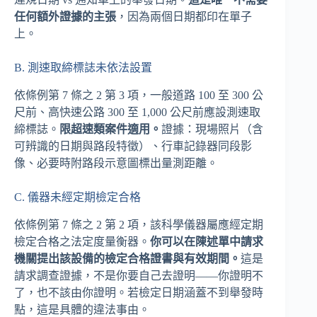
任何額外證據的主張
，因為兩個日期都印在單子
上。
B. 測速取締標誌未依法設置
依條例第 7 條之 2 第 3 項，一般道路 100 至 300 公
尺前、高快速公路 300 至 1,000 公尺前應設測速取
締標誌。
限超速類案件適用。
證據：現場照片（含
可辨識的日期與路段特徵）、行車記錄器同段影
像、必要時附路段示意圖標出量測距離。
C. 儀器未經定期檢定合格
依條例第 7 條之 2 第 2 項，該科學儀器屬應經定期
檢定合格之法定度量衡器。
你可以在陳述單中請求
機關提出該設備的檢定合格證書與有效期間。
這是
請求調查證據，不是你要自己去證明——你證明不
了，也不該由你證明。若檢定日期涵蓋不到舉發時
點，這是具體的違法事由。