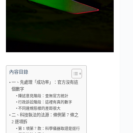
內容目錄
一、先處理「成功率」：官方沒有這
個數字
陳述意見階段：查無官方統計
行政訴訟階段：這裡有真的數字
不同違規態樣的差距很大
二、科技執法的法源：條例第 7 條之
2 逐項拆
第 1 項第 7 款：科學儀器取證是逕行