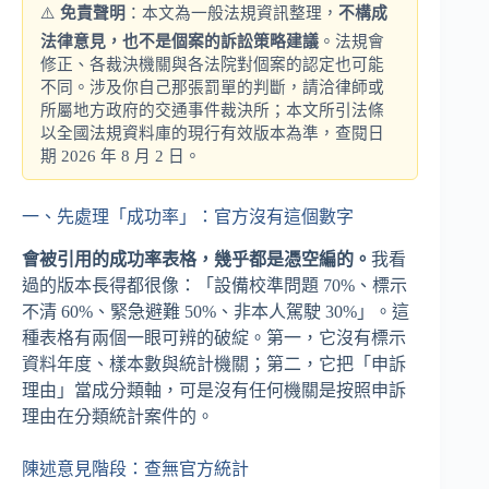
⚠️
免責聲明
：本文為一般法規資訊整理，
不構成
法律意見，也不是個案的訴訟策略建議
。法規會
修正、各裁決機關與各法院對個案的認定也可能
不同。涉及你自己那張罰單的判斷，請洽律師或
所屬地方政府的交通事件裁決所；本文所引法條
以全國法規資料庫的現行有效版本為準，查閱日
期 2026 年 8 月 2 日。
一、先處理「成功率」：官方沒有這個數字
會被引用的成功率表格，幾乎都是憑空編的。
我看
過的版本長得都很像：「設備校準問題 70%、標示
不清 60%、緊急避難 50%、非本人駕駛 30%」。這
種表格有兩個一眼可辨的破綻。第一，它沒有標示
資料年度、樣本數與統計機關；第二，它把「申訴
理由」當成分類軸，可是沒有任何機關是按照申訴
理由在分類統計案件的。
陳述意見階段：查無官方統計