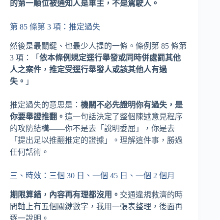
的第一順位被通知人是車主，不是駕駛人。
第 85 條第 3 項：推定過失
然後是最關鍵、也最少人提的一條。條例第 85 條第
3 項：「
依本條例規定逕行舉發或同時併處罰其他
人之案件，推定受逕行舉發人或該其他人有過
失。
」
推定過失的意思是：
機關不必先證明你有過失，是
你要舉證推翻。
這一句話決定了整個陳述意見程序
的攻防結構——你不是去「說明委屈」，你是去
「提出足以推翻推定的證據」。理解這件事，勝過
任何話術。
三、時效：三個 30 日、一個 45 日、一個 2 個月
期限算錯，內容再有理都沒用。
交通違規救濟的時
間軸上有五個關鍵數字，我用一張表整理，後面再
逐一說明。