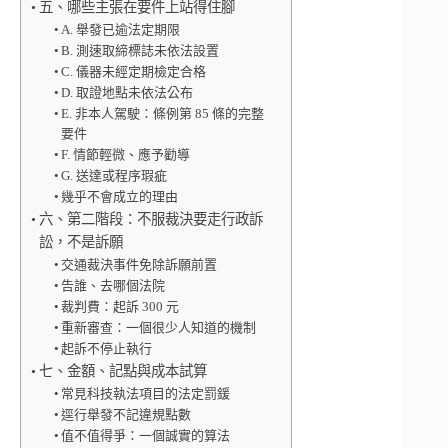
五、哪些主張在要件上站得住腳
A. 舉發已逾法定期限
B. 測速取締標誌未依法設置
C. 儀器未經定期檢定合格
D. 取證地點未依法公布
E. 非本人駕駛：條例第 85 條的完整
要件
F. 情節輕微、應予勸導
G. 送達或程序瑕疵
幾乎不會成立的理由
六、第二階段：不服裁決要走行政訴
訟，不是訴願
交通裁決事件免除訴願前置
告誰、去哪個法院
裁判費：起訴 300 元
重新審查：一個很少人知道的機制
起訴不停止執行
七、金額、記點與成本試算
常見科技執法項目的法定罰鍰
逕行舉發不記違規點數
值不值得爭：一個誠實的算法