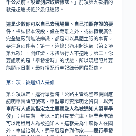
千公尺前，設置測速取締標誌
。」前項第九款指的
就是超速或低於最低速限。
這是少數你可以自己去現場量、自己拍照存證的要
件。
標誌根本沒設、設在距離之外、或被植栽廣告
完全遮蔽到無法辨識，都是可以具體主張的事實。
要注意兩件事：第一，這條只適用超速類（第 2 項
第九款），闖紅燈、未禮讓行人不適用；第二，你
要證明的是「舉發當時」的狀態，所以現場照片要
能顯示日期，最好搭配行車記錄器同段影像。
第 5 項：被通知人是誰
第 5 項規定，逕行舉發時「公路主管或警察機關應
記明車輛牌照號碼、車型等可資辨明之資料，
以汽
車所有人或其指定之主要駕駛人為被通知人製單舉
發
」；租賃期一年以上的租賃業汽車，經業者申請
可以用租用人為被通知人。這就是為什麼你人在國
外、車借給別人，罰單還是寄到你家——
逕行舉發