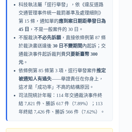
科技執法屬「逕行舉發」，依《違反道路
交通管理事件統一裁罰基準及處理細則》
第 15 條，通知單的
應到案日期距舉發日為
45 日
，不是一般案件的 30 日。
不服裁決
不必先訴願
，直接依條例第 87 條
於裁決書送達後
30 日不變期間
內起訴；交
通裁決事件起訴裁判費
只要新臺幣 300
元
。
依條例第 85 條第 3 項，逕行舉發案件
推定
被通知人有過失
——舉證責任在你身上，
這才是「成功率」不高的結構原因。
司法院統計年報：114 年交通裁決事件終
結 7,821 件、勝訴 617 件（7.89%）；113
年終結 7,426 件、勝訴 566 件（7.62%）。