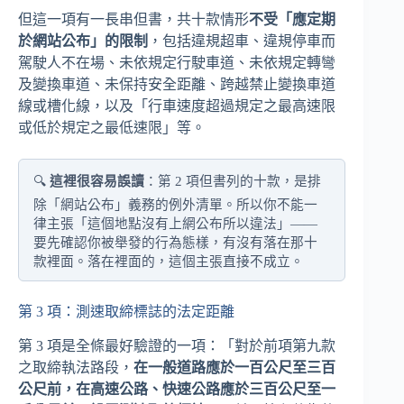
但這一項有一長串但書，共十款情形
不受「應定期
於網站公布」的限制
，包括違規超車、違規停車而
駕駛人不在場、未依規定行駛車道、未依規定轉彎
及變換車道、未保持安全距離、跨越禁止變換車道
線或槽化線，以及「行車速度超過規定之最高速限
或低於規定之最低速限」等。
🔍
這裡很容易誤讀
：第 2 項但書列的十款，是排
除「網站公布」義務的例外清單。所以你不能一
律主張「這個地點沒有上網公布所以違法」——
要先確認你被舉發的行為態樣，有沒有落在那十
款裡面。落在裡面的，這個主張直接不成立。
第 3 項：測速取締標誌的法定距離
第 3 項是全條最好驗證的一項：「對於前項第九款
之取締執法路段，
在一般道路應於一百公尺至三百
公尺前，在高速公路、快速公路應於三百公尺至一