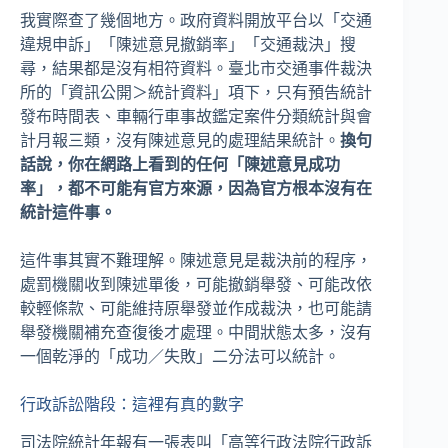
我實際查了幾個地方。政府資料開放平台以「交通
違規申訴」「陳述意見撤銷率」「交通裁決」搜
尋，結果都是沒有相符資料。臺北市交通事件裁決
所的「資訊公開＞統計資料」項下，只有預告統計
發布時間表、車輛行車事故鑑定案件分類統計與會
計月報三類，沒有陳述意見的處理結果統計。
換句
話說，你在網路上看到的任何「陳述意見成功
率」，都不可能有官方來源，因為官方根本沒有在
統計這件事。
這件事其實不難理解。陳述意見是裁決前的程序，
處罰機關收到陳述單後，可能撤銷舉發、可能改依
較輕條款、可能維持原舉發並作成裁決，也可能請
舉發機關補充查復後才處理。中間狀態太多，沒有
一個乾淨的「成功／失敗」二分法可以統計。
行政訴訟階段：這裡有真的數字
司法院統計年報有一張表叫「高等行政法院行政訴