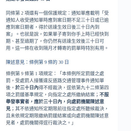
同條第 2 項還有一個保護規定：通知單應載明「受
通知人收受通知單時應到案日期不足三十日或已逾
應到案日期者，得於送達生效日後三十日內到
案」。也就是說，如果單子寄到你手上時已經快到
期、甚至過期了，你仍然有送達生效後三十日可
用。這一條在收到隔月才轉寄的罰單時特別有用。
陳述意見：條例第 9 條的 30 日
條例第 9 條第 1 項規定：「本條例所定罰鍰之處
罰，受處罰人接獲違反道路交通管理事件通知單
後，
於三十日內
得不經裁決，逕依第九十二條第四
項之罰鍰基準規定，向指定之處所繳納結案；
不服
舉發事實者，應於三十日內，向處罰機關陳述意
見
；其不依通知所定期限前往指定處所聽候裁決，
且未依規定期限繳納罰鍰結案或向處罰機關陳述意
見者，處罰機關得逕行裁決之。」