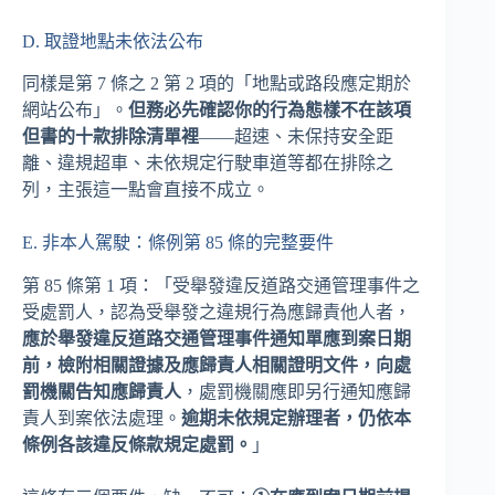
D. 取證地點未依法公布
同樣是第 7 條之 2 第 2 項的「地點或路段應定期於
網站公布」。
但務必先確認你的行為態樣不在該項
但書的十款排除清單裡
——超速、未保持安全距
離、違規超車、未依規定行駛車道等都在排除之
列，主張這一點會直接不成立。
E. 非本人駕駛：條例第 85 條的完整要件
第 85 條第 1 項：「受舉發違反道路交通管理事件之
受處罰人，認為受舉發之違規行為應歸責他人者，
應於舉發違反道路交通管理事件通知單應到案日期
前，檢附相關證據及應歸責人相關證明文件，向處
罰機關告知應歸責人
，處罰機關應即另行通知應歸
責人到案依法處理。
逾期未依規定辦理者，仍依本
條例各該違反條款規定處罰。
」