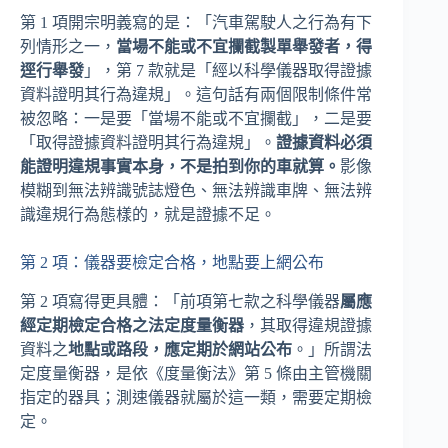
第 1 項開宗明義寫的是：「汽車駕駛人之行為有下
列情形之一，
當場不能或不宜攔截製單舉發者，得
逕行舉發
」，第 7 款就是「經以科學儀器取得證據
資料證明其行為違規」。這句話有兩個限制條件常
被忽略：一是要「當場不能或不宜攔截」，二是要
「取得證據資料證明其行為違規」。
證據資料必須
能證明違規事實本身，不是拍到你的車就算。
影像
模糊到無法辨識號誌燈色、無法辨識車牌、無法辨
識違規行為態樣的，就是證據不足。
第 2 項：儀器要檢定合格，地點要上網公布
第 2 項寫得更具體：「前項第七款之科學儀器
屬應
經定期檢定合格之法定度量衡器
，其取得違規證據
資料之
地點或路段，應定期於網站公布
。」所謂法
定度量衡器，是依《度量衡法》第 5 條由主管機關
指定的器具；測速儀器就屬於這一類，需要定期檢
定。