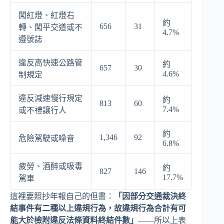
闖紅燈、紅燈右
約
656
31
轉、闖平交道或不
4.7%
遵號誌
違反高快速公路管
約
657
30
4.6%
制規定
違反減速慢行規定
約
813
60
7.4%
或不禮讓行人
約
1,346
92
危險駕駛或噪音
6.8%
疲勞、酒醉或吸毒
約
827
146
17.7%
駕車
這裡要照抄年報自己的但書：
「因部分交通裁決終
結事件有二種以上違規行為，故違規行為合計有可
能大於檢附違反法條資料終結件數」
——所以上表