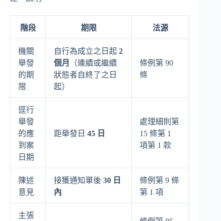
階段
期限
法源
機關
自行為成立之日起
2
舉發
個月
（連續或繼續
條例第 90
的期
狀態者自終了之日
條
限
起）
逕行
舉發
處理細則第
的應
距舉發日
45 日
15 條第 1
到案
項第 1 款
日期
陳述
接獲通知單後
30 日
條例第 9 條
意見
內
第 1 項
主張