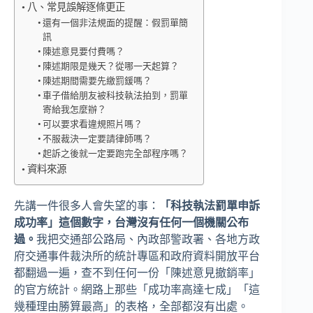
八、常見誤解逐條更正
還有一個非法規面的提醒：假罰單簡
訊
陳述意見要付費嗎？
陳述期限是幾天？從哪一天起算？
陳述期間需要先繳罰鍰嗎？
車子借給朋友被科技執法拍到，罰單
寄給我怎麼辦？
可以要求看違規照片嗎？
不服裁決一定要請律師嗎？
起訴之後就一定要跑完全部程序嗎？
資料來源
先講一件很多人會失望的事：
「科技執法罰單申訴
成功率」這個數字，台灣沒有任何一個機關公布
過。
我把交通部公路局、內政部警政署、各地方政
府交通事件裁決所的統計專區和政府資料開放平台
都翻過一遍，查不到任何一份「陳述意見撤銷率」
的官方統計。網路上那些「成功率高達七成」「這
幾種理由勝算最高」的表格，全部都沒有出處。