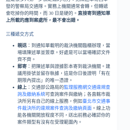
發的警察局交通隊。實務上機關通常會轉，但轉遞
會吃掉你的時間，而 30 日是硬的。
直接寄到通知單
上所載的應到案處所，最不會出錯。
三種遞交方式
親送
：到通知單載明的裁決機關臨櫃辦理，當
場填陳述單並簽章。好處是可以當場確認文件
齊不齊。
郵寄
：把陳述單與證據影本寄到裁決機關。建
議用掛號並留存執據，這是你日後證明「有在
期限內提出」的唯一憑證。
線上
：交通部公路局的
監理服務網交通違規查
詢及繳納系統
可查詢案件與繳納；各直轄市裁
決所另有自己的線上服務，例如
臺北市交通事
件裁決所的違規案件查詢及繳納頁面
。線上功
能各機關開放程度不同，送出前務必確認你的
案件類型有沒有在受理範圍內。