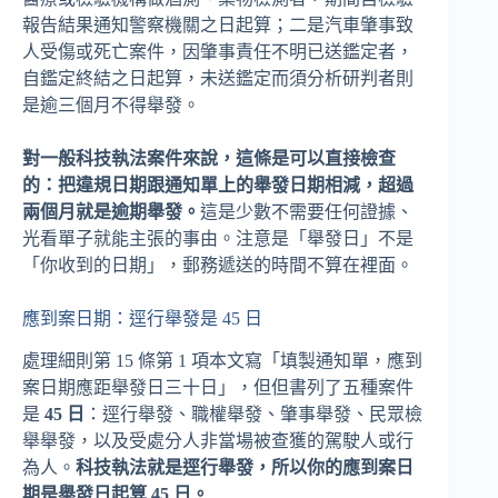
報告結果通知警察機關之日起算；二是汽車肇事致
人受傷或死亡案件，因肇事責任不明已送鑑定者，
自鑑定終結之日起算，未送鑑定而須分析研判者則
是逾三個月不得舉發。
對一般科技執法案件來說，這條是可以直接檢查
的：把違規日期跟通知單上的舉發日期相減，超過
兩個月就是逾期舉發。
這是少數不需要任何證據、
光看單子就能主張的事由。注意是「舉發日」不是
「你收到的日期」，郵務遞送的時間不算在裡面。
應到案日期：逕行舉發是 45 日
處理細則第 15 條第 1 項本文寫「填製通知單，應到
案日期應距舉發日三十日」，但但書列了五種案件
是
45 日
：逕行舉發、職權舉發、肇事舉發、民眾檢
舉舉發，以及受處分人非當場被查獲的駕駛人或行
為人。
科技執法就是逕行舉發，所以你的應到案日
期是舉發日起算 45 日。