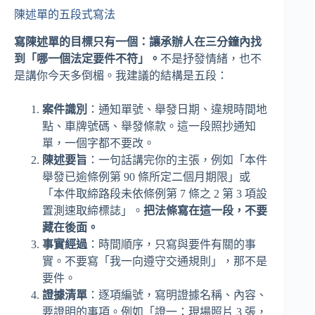
陳述單的五段式寫法
寫陳述單的目標只有一個：讓承辦人在三分鐘內找
到「哪一個法定要件不符」。
不是抒發情緒，也不
是講你今天多倒楣。我建議的結構是五段：
案件識別
：通知單號、舉發日期、違規時間地
點、車牌號碼、舉發條款。這一段照抄通知
單，一個字都不要改。
陳述要旨
：一句話講完你的主張，例如「本件
舉發已逾條例第 90 條所定二個月期限」或
「本件取締路段未依條例第 7 條之 2 第 3 項設
置測速取締標誌」。
把法條寫在這一段，不要
藏在後面。
事實經過
：時間順序，只寫與要件有關的事
實。不要寫「我一向遵守交通規則」，那不是
要件。
證據清單
：逐項編號，寫明證據名稱、內容、
要證明的事項。例如「證一：現場照片 3 張，