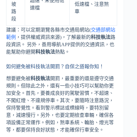
超速、未使用低
坡
低速檔、注意煞
速檔
路
車
段
建議：可以定期瀏覽各縣市交通局網站(
交通部網站
範例
，提供權威資訊來源)，了解最新的
科技執法
路
段資訊。 另外，善用導航APP提供的交通資訊，也
能幫助你避開
科技執法
熱點。
如何避免被科技執法開罰？自保之道報你知！
想要避免被
科技執法
開罰，最重要的還是遵守交通
規則。但除此之外，還有一些小技巧可以幫助你更
加安全。首先，要養成良好的駕駛習慣，不超速、
不闖紅燈、不違規停車。其次，要隨時注意路況，
保持警覺性。看到警示標誌或標線時，要特別留
意，減速慢行。另外，也要定期檢查車輛，確保各
項設備正常運作。例如，煞車系統、輪胎、燈光等
等，都要保持良好狀態，才能確保行車安全。