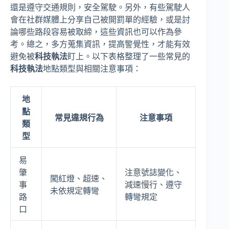
還是遵守交通規則，安全駕駛。另外，有些駕駛人
會在社群媒體上分享自己被開罰單的經驗，或是討
論哪些路段容易被取締，這些資訊也可以作為參
考。總之，多方蒐集資訊，提高警覺性，才能有效
避免被
科技執法
盯上。以下表格整理了一些常見的
科技執法
地點類型與相關注意事項：
地
點
常見違規行為
注意事項
類
型
易
肇
注意號誌變化、
闖紅燈、超速、
事
減速慢行、遵守
未依規定轉彎
路
轉彎規定
口