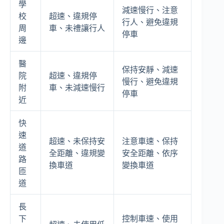
學
減速慢行、注意
校
超速、違規停
行人、避免違規
周
車、未禮讓行人
停車
邊
醫
保持安靜、減速
院
超速、違規停
慢行、避免違規
附
車、未減速慢行
停車
近
快
速
超速、未保持安
注意車速、保持
道
全距離、違規變
安全距離、依序
路
換車道
變換車道
匝
道
長
下
控制車速、使用