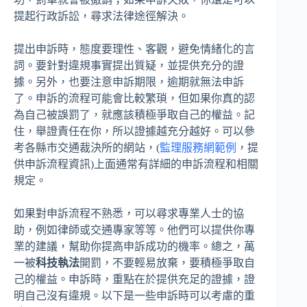
提起行政訴訟，尋求法律途徑解決。
提出申訴時，態度要理性、客觀，避免情緒化的言
詞。要針對違規事實提出質疑，並提供充分的證
據。另外，也要注意申訴期限，逾期就無法申訴
了。申訴的流程可能會比較繁瑣，但如果你真的認
為自己被誤罰了，就應該積極爭取自己的權益。記
住，舉證責任在你，所以證據越充分越好。可以參
考各縣市交通裁決所的網站，(
監理服務網範例
，提
供申訴流程資訊)上面通常有詳細的申訴流程和相關
規定。
如果對申訴流程不熟悉，可以尋求專業人士的協
助，例如律師或交通專家等等。他們可以提供你專
業的建議，幫助你提高申訴成功的機率。總之，萬
一被
科技執法
開罰，不要輕易放棄，要積極爭取自
己的權益。申訴時，重點在於提供充足的證據，證
明自己沒有違規。以下是一些申訴時可以考慮的重