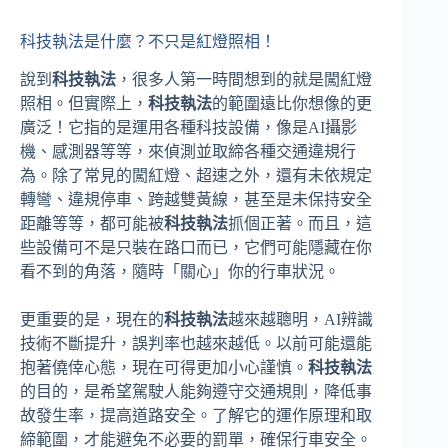
科技執法是什麼？不只是紅燈照相！
說到
科技執法
，很多人第一時間想到的就是闖紅燈
照相。但實際上，
科技執法
的範圍遠比你想像的更
廣泛！它指的是運用各種科技設備，像是AI攝影
機、感測器等等，來偵測並取締各種交通違規行
為。除了常見的闖紅燈、超速之外，還有未依規定
轉彎、違規停車、跨越雙黃線，甚至是未保持安全
距離等等，都可能被
科技執法
抓個正著。而且，這
些設備可不是只裝在路口而已，它們可能隱藏在你
看不到的角落，隨時「關心」你的行車狀況。
更重要的是，現在的
科技執法
越來越聰明，AI辨識
技術不斷提升，誤判率也越來越低。以前可能還能
抱著僥倖心態，現在可得更加小心謹慎。
科技執法
的目的，是希望駕駛人能夠遵守交通規則，降低事
故發生率，提高道路安全。了解它的運作原理和取
締範圍，才能避免不必要的罰單，確保行車安全。