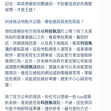
記住，與其想著如何鑽漏洞，不如養成良好的駕駛
習慣，才是王道！
科技執法地點大公開：哪些路段是高危險區？
想知道哪些地方容易被
科技執法
盯上嗎？除了大家
熟知的易肇事路口之外，像是學校周邊、醫院附
近、快速道路匝道、以及長下坡路段，都是
科技執
法
的重點區域。這些地點通常人潮眾多，或者車速
較快，更容易發生交通事故，因此警方會加強取締
違規行為。此外，許多縣市政府也會定期公布新增
或調整的
科技執法
路段，建議大家可以多加留意相
關資訊，像是交通局的網站或新聞報導等等。掌握
這些資訊，就能提前做好準備，避免不小心踩到地
雷。
除了官方公布的資訊，你也可以透過一些App或導
航系統，查詢是否有
科技執法
點。不過，這些資訊
可能不夠即時或準確，僅供參考。最可靠的方式，