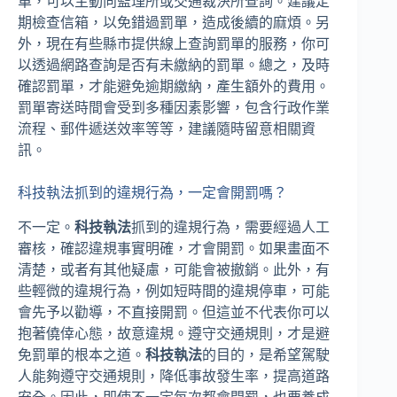
單，可以主動向監理所或交通裁決所查詢。建議定
期檢查信箱，以免錯過罰單，造成後續的麻煩。另
外，現在有些縣市提供線上查詢罰單的服務，你可
以透過網路查詢是否有未繳納的罰單。總之，及時
確認罰單，才能避免逾期繳納，產生額外的費用。
罰單寄送時間會受到多種因素影響，包含行政作業
流程、郵件遞送效率等等，建議隨時留意相關資
訊。
科技執法抓到的違規行為，一定會開罰嗎？
不一定。
科技執法
抓到的違規行為，需要經過人工
審核，確認違規事實明確，才會開罰。如果畫面不
清楚，或者有其他疑慮，可能會被撤銷。此外，有
些輕微的違規行為，例如短時間的違規停車，可能
會先予以勸導，不直接開罰。但這並不代表你可以
抱著僥倖心態，故意違規。遵守交通規則，才是避
免罰單的根本之道。
科技執法
的目的，是希望駕駛
人能夠遵守交通規則，降低事故發生率，提高道路