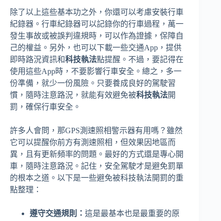
除了以上這些基本功之外，你還可以考慮安裝行車
紀錄器。行車紀錄器可以記錄你的行車過程，萬一
發生事故或被誤判違規時，可以作為證據，保障自
己的權益。另外，也可以下載一些交通App，提供
即時路況資訊和
科技執法
點提醒。不過，要記得在
使用這些App時，不要影響行車安全。總之，多一
份準備，就少一份風險。只要養成良好的駕駛習
慣，隨時注意路況，就能有效避免被
科技執法
開
罰，確保行車安全。
許多人會問，那GPS測速照相警示器有用嗎？雖然
它可以提醒你前方有測速照相，但效果因地區而
異，且有更新頻率的問題。最好的方式還是專心開
車，隨時注意路況。記住，安全駕駛才是避免罰單
的根本之道。以下是一些避免被科技執法開罰的重
點整理：
遵守交通規則：
這是最基本也是最重要的原