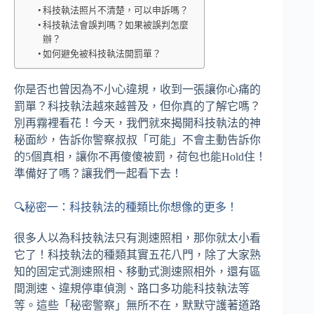
科技執法照片不清楚，可以申訴嗎？
科技執法會誤判嗎？如果被誤判怎麼
辦？
如何避免被科技執法開罰單？
你是否也曾因為不小心違規，收到一張讓你心痛的
罰單？科技執法越來越普及，但你真的了解它嗎？
別再霧裡看花！今天，我們就來揭開科技執法的神
秘面紗，告訴你警察叔叔「可能」不會主動告訴你
的5個真相，讓你不再傻傻被罰，荷包也能Hold住！
準備好了嗎？讓我們一起看下去！
🔍秘密一：科技執法的種類比你想像的更多！
很多人以為科技執法只有測速照相，那你就太小看
它了！科技執法的種類其實五花八門，除了大家熟
知的固定式測速照相、移動式測速照相外，還有區
間測速、違規停車偵測、路口多功能科技執法等
等。這些「秘密警察」無所不在，默默守護著道路