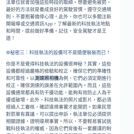
法單位就會加強這些時段的取締。想要避免被罰，
最好的方法就是養成良好的駕駛習慣，遵守交通規
則，不要抱著僥倖心理。此外，你也可以多關注新
聞報導或交通資訊App，了解最新的科技執法地點
和時間，提前做好準備。記住，安全駕駛才是王
道！
⚙️秘密三：科技執法的設備可不是隨便裝裝而已！
你是不是覺得科技執法的設備很神秘？其實，這些
設備都經過嚴格的檢驗和校正，確保它們的準確性
和可靠性。以
測速照相機
為例，它們必須定期進行
校正，確保測速的誤差在允許範圍內。而且，這些
設備通常都具有防干擾功能，能夠有效防止人為干
擾或破壞。此外，科技執法的照片或影片，都必須
經過人工審核，確認違規事實才能開罰。如果民眾
對罰單有異議，可以提出申訴，執法單位必須提供
相關證據，證明違規事實。所以，不要輕易嘗試挑
戰科技執法的權威，因為它們背後有一套嚴謹的制