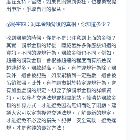
度在支持。當然，如果真的遇到冤枉，也要勇敢提
出申訴，爭取自己的權益。
💰秘密四：罰單金額背後的真相，你知道多少？
收到罰單的時候，你是不是只注意到上面的金額？
其實，罰單金額的背後，隱藏著許多你應該知道的
資訊。不同的違規行為，罰款金額也不同。例如，
超速的罰款金額，會根據超速的程度而有所差異，
超速越多，罰款越高。而且，有些違規行為除了罰
款外，還會被記點，如果累積到一定點數，還會被
吊銷駕照。此外，有些縣市對於特定違規行為，會
有加重處罰的規定。想要了解罰單金額的詳細資
訊，可以參考交通法規或相關網站。搞清楚罰款金
額的計算方式，才能避免因為無知而吃了悶虧。建
議大家可以定期複習交通法規，了解最新的規定，
才能避免不必要的損失。記得，安全駕駛，避免違
規，才是省錢的最好方法！