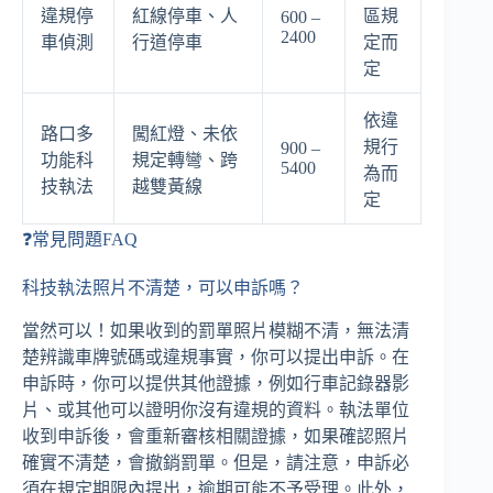
違規停
紅線停車、人
區規
600 –
2400
車偵測
行道停車
定而
定
依違
路口多
闖紅燈、未依
規行
900 –
功能科
規定轉彎、跨
5400
為而
技執法
越雙黃線
定
❓常見問題FAQ
科技執法照片不清楚，可以申訴嗎？
當然可以！如果收到的罰單照片模糊不清，無法清
楚辨識車牌號碼或違規事實，你可以提出申訴。在
申訴時，你可以提供其他證據，例如行車記錄器影
片、或其他可以證明你沒有違規的資料。執法單位
收到申訴後，會重新審核相關證據，如果確認照片
確實不清楚，會撤銷罰單。但是，請注意，申訴必
須在規定期限內提出，逾期可能不予受理。此外，