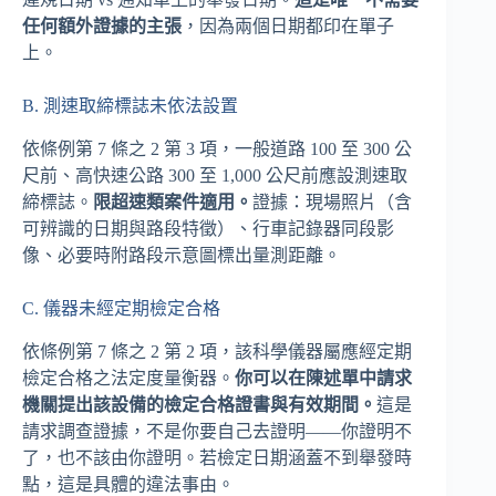
任何額外證據的主張
，因為兩個日期都印在單子
上。
B. 測速取締標誌未依法設置
依條例第 7 條之 2 第 3 項，一般道路 100 至 300 公
尺前、高快速公路 300 至 1,000 公尺前應設測速取
締標誌。
限超速類案件適用。
證據：現場照片（含
可辨識的日期與路段特徵）、行車記錄器同段影
像、必要時附路段示意圖標出量測距離。
C. 儀器未經定期檢定合格
依條例第 7 條之 2 第 2 項，該科學儀器屬應經定期
檢定合格之法定度量衡器。
你可以在陳述單中請求
機關提出該設備的檢定合格證書與有效期間。
這是
請求調查證據，不是你要自己去證明——你證明不
了，也不該由你證明。若檢定日期涵蓋不到舉發時
點，這是具體的違法事由。