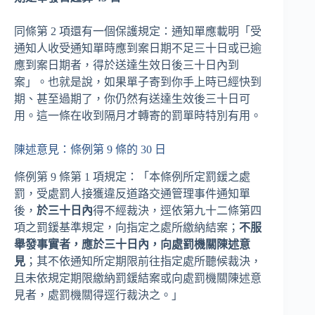
同條第 2 項還有一個保護規定：通知單應載明「受
通知人收受通知單時應到案日期不足三十日或已逾
應到案日期者，得於送達生效日後三十日內到
案」。也就是說，如果單子寄到你手上時已經快到
期、甚至過期了，你仍然有送達生效後三十日可
用。這一條在收到隔月才轉寄的罰單時特別有用。
陳述意見：條例第 9 條的 30 日
條例第 9 條第 1 項規定：「本條例所定罰鍰之處
罰，受處罰人接獲違反道路交通管理事件通知單
後，
於三十日內
得不經裁決，逕依第九十二條第四
項之罰鍰基準規定，向指定之處所繳納結案；
不服
舉發事實者，應於三十日內，向處罰機關陳述意
見
；其不依通知所定期限前往指定處所聽候裁決，
且未依規定期限繳納罰鍰結案或向處罰機關陳述意
見者，處罰機關得逕行裁決之。」