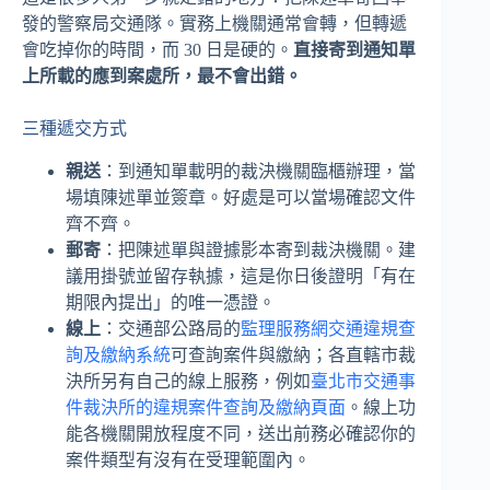
發的警察局交通隊。實務上機關通常會轉，但轉遞
會吃掉你的時間，而 30 日是硬的。
直接寄到通知單
上所載的應到案處所，最不會出錯。
三種遞交方式
親送
：到通知單載明的裁決機關臨櫃辦理，當
場填陳述單並簽章。好處是可以當場確認文件
齊不齊。
郵寄
：把陳述單與證據影本寄到裁決機關。建
議用掛號並留存執據，這是你日後證明「有在
期限內提出」的唯一憑證。
線上
：交通部公路局的
監理服務網交通違規查
詢及繳納系統
可查詢案件與繳納；各直轄市裁
決所另有自己的線上服務，例如
臺北市交通事
件裁決所的違規案件查詢及繳納頁面
。線上功
能各機關開放程度不同，送出前務必確認你的
案件類型有沒有在受理範圍內。