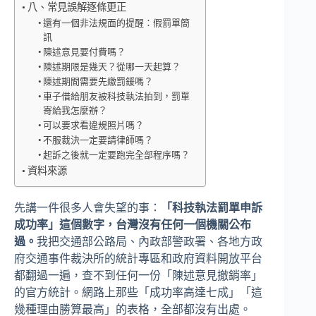
八、常見誤解逐條更正
還有一個非法規面的提醒：假罰單簡
訊
陳述意見要付費嗎？
陳述期限是幾天？從哪一天起算？
陳述期間需要先繳罰鍰嗎？
車子借給朋友被科技執法拍到，罰單
寄給我怎麼辦？
可以要求看違規照片嗎？
不服裁決一定要請律師嗎？
起訴之後就一定要跑完全部程序嗎？
資料來源
先講一件很多人會失望的事：
「科技執法罰單申訴
成功率」這個數字，台灣沒有任何一個機關公布
過。
我把交通部公路局、內政部警政署、各地方政
府交通事件裁決所的統計專區和政府資料開放平台
都翻過一遍，查不到任何一份「陳述意見撤銷率」
的官方統計。網路上那些「成功率高達七成」「這
幾種理由勝算最高」的表格，全部都沒有出處。