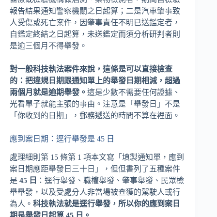
報告結果通知警察機關之日起算；二是汽車肇事致
人受傷或死亡案件，因肇事責任不明已送鑑定者，
自鑑定終結之日起算，未送鑑定而須分析研判者則
是逾三個月不得舉發。
對一般科技執法案件來說，這條是可以直接檢查
的：把違規日期跟通知單上的舉發日期相減，超過
兩個月就是逾期舉發。
這是少數不需要任何證據、
光看單子就能主張的事由。注意是「舉發日」不是
「你收到的日期」，郵務遞送的時間不算在裡面。
應到案日期：逕行舉發是 45 日
處理細則第 15 條第 1 項本文寫「填製通知單，應到
案日期應距舉發日三十日」，但但書列了五種案件
是
45 日
：逕行舉發、職權舉發、肇事舉發、民眾檢
舉舉發，以及受處分人非當場被查獲的駕駛人或行
為人。
科技執法就是逕行舉發，所以你的應到案日
期是舉發日起算 45 日。