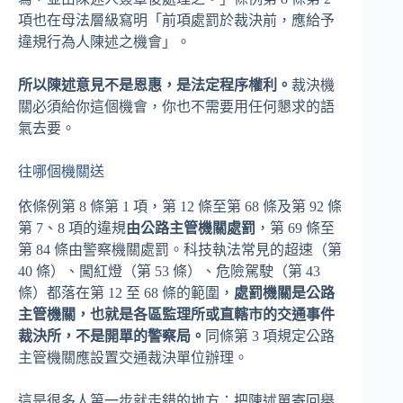
項也在母法層級寫明「前項處罰於裁決前，應給予
違規行為人陳述之機會」。
所以陳述意見不是恩惠，是法定程序權利。
裁決機
關必須給你這個機會，你也不需要用任何懇求的語
氣去要。
往哪個機關送
依條例第 8 條第 1 項，第 12 條至第 68 條及第 92 條
第 7、8 項的違規
由公路主管機關處罰
，第 69 條至
第 84 條由警察機關處罰。科技執法常見的超速（第
40 條）、闖紅燈（第 53 條）、危險駕駛（第 43
條）都落在第 12 至 68 條的範圍，
處罰機關是公路
主管機關，也就是各區監理所或直轄市的交通事件
裁決所，不是開單的警察局。
同條第 3 項規定公路
主管機關應設置交通裁決單位辦理。
這是很多人第一步就走錯的地方：把陳述單寄回舉