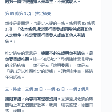
的第一順位被通知人是車主，不是駕駛人。
第 85 條第 3 項：推定過失
然後是最關鍵、也最少人提的一條。條例第 85 條第
3 項：「
依本條例規定逕行舉發或同時併處罰其他
人之案件，推定受逕行舉發人或該其他人有過
失。
」
推定過失的意思是：
機關不必先證明你有過失，是
你要舉證推翻。
這一句話決定了整個陳述意見程序
的攻防結構——你不是去「說明委屈」，你是去
「提出足以推翻推定的證據」。理解這件事，勝過
任何話術。
三、時效：三個 30 日、一個 45 日、一個 2 個月
期限算錯，內容再有理都沒用。
交通違規救濟的時
間軸上有五個關鍵數字，我用一張表整理，後面再
逐一說明。