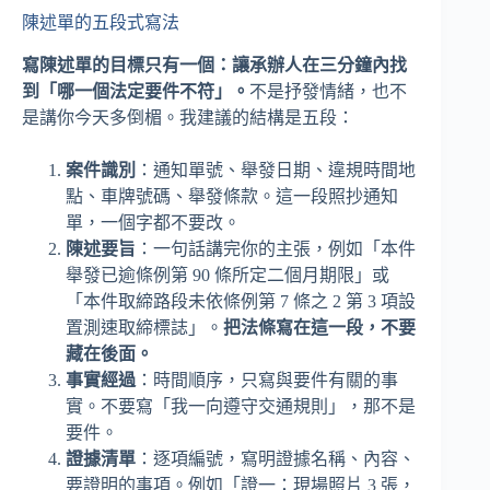
陳述單的五段式寫法
寫陳述單的目標只有一個：讓承辦人在三分鐘內找
到「哪一個法定要件不符」。
不是抒發情緒，也不
是講你今天多倒楣。我建議的結構是五段：
案件識別
：通知單號、舉發日期、違規時間地
點、車牌號碼、舉發條款。這一段照抄通知
單，一個字都不要改。
陳述要旨
：一句話講完你的主張，例如「本件
舉發已逾條例第 90 條所定二個月期限」或
「本件取締路段未依條例第 7 條之 2 第 3 項設
置測速取締標誌」。
把法條寫在這一段，不要
藏在後面。
事實經過
：時間順序，只寫與要件有關的事
實。不要寫「我一向遵守交通規則」，那不是
要件。
證據清單
：逐項編號，寫明證據名稱、內容、
要證明的事項。例如「證一：現場照片 3 張，