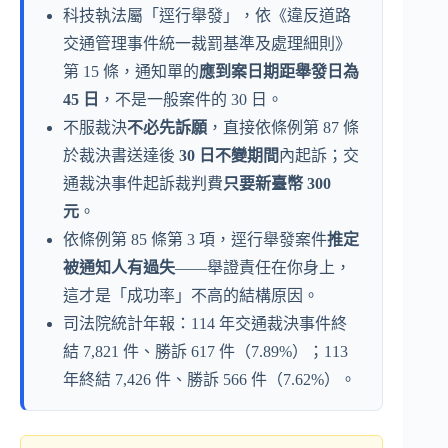
科技執法屬「逕行舉發」，依《違反道路
交通管理事件統一裁罰基準及處理細則》
第 15 條，通知單的
應到案日期距舉發日為
45 日
，不是一般案件的 30 日。
不服裁決
不必先訴願
，直接依條例第 87 條
於裁決書送達後
30 日不變期間
內起訴；交
通裁決事件起訴裁判費
只要新臺幣 300
元
。
依條例第 85 條第 3 項，逕行舉發案件
推定
被通知人有過失
——舉證責任在你身上，
這才是「成功率」不高的結構原因。
司法院統計年報：114 年交通裁決事件終
結 7,821 件、勝訴 617 件（7.89%）；113
年終結 7,426 件、勝訴 566 件（7.62%）。