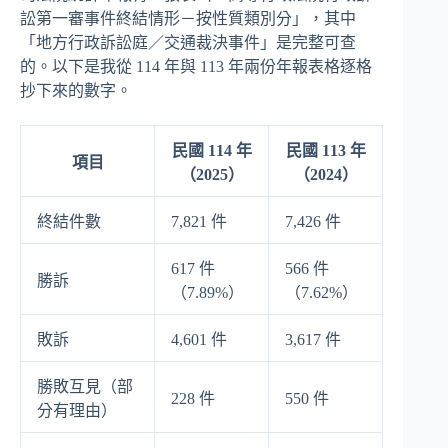
訟第一審事件終結情形－按性質類別分」，其中
「地方行政訴訟庭／交通裁決事件」是完整可查
的。以下是我從 114 年與 113 年兩份年報表格逐格
抄下來的數字。
民國 114 年
民國 113 年
項目
（2025）
（2024）
終結件數
7,821 件
7,426 件
617 件
566 件
勝訴
（7.89%）
（7.62%）
敗訴
4,601 件
3,617 件
勝敗互見（部
228 件
550 件
分有理由）