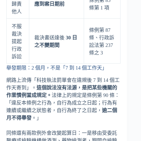
條例第 85
歸責
應到案日期前
條第 1 項
他人
不服
條例第 87
裁決
裁決書送達後
30 日
條、行政訴
提起
之不變期間
訟法第 237
行政
條之 3
訴訟
舉發期限：2 個月，不是「7 到 14 個工作天」
網路上流傳「科技執法罰單會在違規後 7 到 14 個工
作天寄到」。
這個說法沒有法源，是把某些機關的
作業慣例當成規定。
法律上的規定是條例第 90 條：
「違反本條例之行為，自行為成立之日起；行為有
連續或繼續之狀態者，自行為終了之日起，
逾二個
月不得舉發
。」
同條還有兩款例外會改變起算日：一是移由受委託
醫療或檢驗機構做酒測、藥物檢測者，期間自檢驗