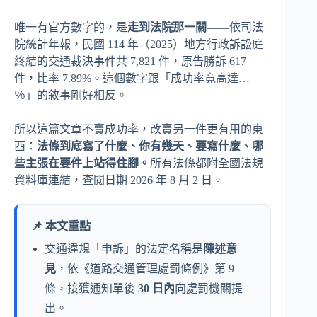
唯一有官方數字的，是
走到法院那一關
——依司法
院統計年報，民國 114 年（2025）地方行政訴訟庭
終結的交通裁決事件共 7,821 件，原告勝訴 617
件，比率 7.89%。這個數字跟「成功率竟高達…
％」的敘事剛好相反。
所以這篇文章不賣成功率，改賣另一件更有用的東
西：
法條到底寫了什麼、你有幾天、要寫什麼、哪
些主張在要件上站得住腳。
所有法條都附全國法規
資料庫連結，查閱日期 2026 年 8 月 2 日。
📌 本文重點
交通違規「申訴」的法定名稱是
陳述意
見
，依《道路交通管理處罰條例》第 9
條，接獲通知單後
30 日內
向處罰機關提
出。