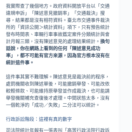
我實際查了幾個地方。政府資料開放平台以「交通
違規申訴」「陳述意見撤銷率」「交通裁決」搜
尋，結果都是沒有相符資料。臺北市交通事件裁決
所的「資訊公開＞統計資料」項下，只有預告統計
發布時間表、車輛行車事故鑑定案件分類統計與會
計月報三類，沒有陳述意見的處理結果統計。
換句
話說，你在網路上看到的任何「陳述意見成功
率」，都不可能有官方來源，因為官方根本沒有在
統計這件事。
這件事其實不難理解。陳述意見是裁決前的程序，
處罰機關收到陳述單後，可能撤銷舉發、可能改依
較輕條款、可能維持原舉發並作成裁決，也可能請
舉發機關補充查復後才處理。中間狀態太多，沒有
一個乾淨的「成功／失敗」二分法可以統計。
行政訴訟階段：這裡有真的數字
司法院統計年報有一張表叫「高等行政法院行政訴