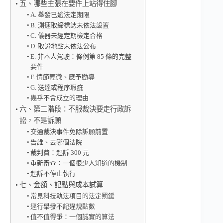
五、哪些主張在要件上站得住腳
A. 舉發已逾法定期限
B. 測速取締標誌未依法設置
C. 儀器未經定期檢定合格
D. 取證地點未依法公布
E. 非本人駕駛：條例第 85 條的完整
要件
F. 情節輕微、應予勸導
G. 送達或程序瑕疵
幾乎不會成立的理由
六、第二階段：不服裁決要走行政訴
訟，不是訴願
交通裁決事件免除訴願前置
告誰、去哪個法院
裁判費：起訴 300 元
重新審查：一個很少人知道的機制
起訴不停止執行
七、金額、記點與成本試算
常見科技執法項目的法定罰鍰
逕行舉發不記違規點數
值不值得爭：一個誠實的算法