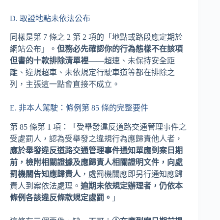
D. 取證地點未依法公布
同樣是第 7 條之 2 第 2 項的「地點或路段應定期於
網站公布」。
但務必先確認你的行為態樣不在該項
但書的十款排除清單裡
——超速、未保持安全距
離、違規超車、未依規定行駛車道等都在排除之
列，主張這一點會直接不成立。
E. 非本人駕駛：條例第 85 條的完整要件
第 85 條第 1 項：「受舉發違反道路交通管理事件之
受處罰人，認為受舉發之違規行為應歸責他人者，
應於舉發違反道路交通管理事件通知單應到案日期
前，檢附相關證據及應歸責人相關證明文件，向處
罰機關告知應歸責人
，處罰機關應即另行通知應歸
責人到案依法處理。
逾期未依規定辦理者，仍依本
條例各該違反條款規定處罰。
」