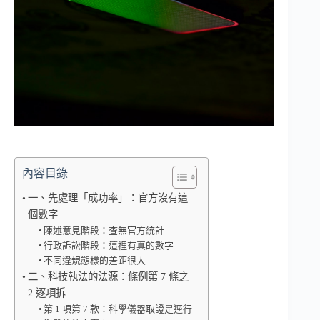
內容目錄
一、先處理「成功率」：官方沒有這
個數字
陳述意見階段：查無官方統計
行政訴訟階段：這裡有真的數字
不同違規態樣的差距很大
二、科技執法的法源：條例第 7 條之
2 逐項拆
第 1 項第 7 款：科學儀器取證是逕行