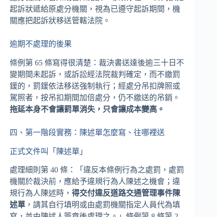
起訴狀遞給原處分機關，視為已遵守起訴期間，機
關應把起訴狀移送管轄法院。
逾期不處理的後果
條例第 65 條寫得很清楚：裁決書送達後逾三十日不
變期間未起訴，或訴訟經法院裁判確定，而不繳罰
鍰的，罰鍰依法移送強制執行；經處分吊扣牌照或
駕照者，按吊扣期間加倍處分，仍不繳送的吊銷。
拖延本身不會讓罰單消失，只會讓成本變高。
四、第一階段實務：陳述單怎麼寫、往哪裡送
正式文件叫「陳述單」
處理細則第 40 條：「違反本條例行為之處罰，處罰
機關於裁決前，應給予違規行為人陳述之機會；違
規行為人陳述時，
得交付違反道路交通管理事件陳
述單
，請其自行填明或由處罰機關指定人員代為填
寫，並由陳述人簽章後處理之。」條例第 8 條第 2