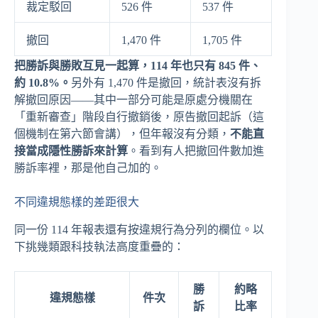
裁定駁回
526 件
537 件
撤回
1,470 件
1,705 件
把勝訴與勝敗互見一起算，114 年也只有 845 件、
約 10.8%。
另外有 1,470 件是撤回，統計表沒有拆
解撤回原因——其中一部分可能是原處分機關在
「重新審查」階段自行撤銷後，原告撤回起訴（這
個機制在第六節會講），但年報沒有分類，
不能直
接當成隱性勝訴來計算
。看到有人把撤回件數加進
勝訴率裡，那是他自己加的。
不同違規態樣的差距很大
同一份 114 年報表還有按違規行為分列的欄位。以
下挑幾類跟科技執法高度重疊的：
勝
約略
違規態樣
件次
訴
比率