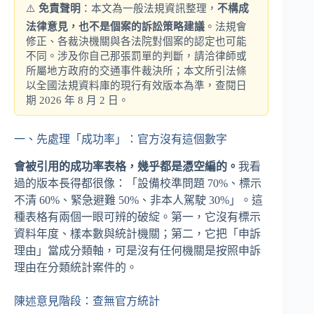
⚠️
免責聲明
：本文為一般法規資訊整理，
不構成
法律意見，也不是個案的訴訟策略建議
。法規會
修正、各裁決機關與各法院對個案的認定也可能
不同。涉及你自己那張罰單的判斷，請洽律師或
所屬地方政府的交通事件裁決所；本文所引法條
以全國法規資料庫的現行有效版本為準，查閱日
期 2026 年 8 月 2 日。
一、先處理「成功率」：官方沒有這個數字
會被引用的成功率表格，幾乎都是憑空編的。
我看
過的版本長得都很像：「設備校準問題 70%、標示
不清 60%、緊急避難 50%、非本人駕駛 30%」。這
種表格有兩個一眼可辨的破綻。第一，它沒有標示
資料年度、樣本數與統計機關；第二，它把「申訴
理由」當成分類軸，可是沒有任何機關是按照申訴
理由在分類統計案件的。
陳述意見階段：查無官方統計