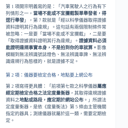
第 1 項開宗明義寫的是：「汽車駕駛人之行為有下
列情形之一，
當場不能或不宜攔截製單舉發者，得
逕行舉發
」，第 7 款就是「經以科學儀器取得證據
資料證明其行為違規」。這句話有兩個限制條件常
被忽略：一是要「當場不能或不宜攔截」，二是要
「取得證據資料證明其行為違規」。
證據資料必須
能證明違規事實本身，不是拍到你的車就算。
影像
模糊到無法辨識號誌燈色、無法辨識車牌、無法辨
識違規行為態樣的，就是證據不足。
第 2 項：儀器要檢定合格，地點要上網公布
第 2 項寫得更具體：「前項第七款之科學儀器
屬應
經定期檢定合格之法定度量衡器
，其取得違規證據
資料之
地點或路段，應定期於網站公布
。」所謂法
定度量衡器，是依《度量衡法》第 5 條由主管機關
指定的器具；測速儀器就屬於這一類，需要定期檢
定。