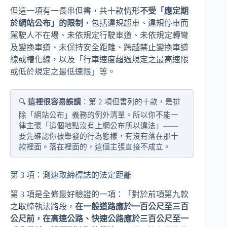
但這一項有一長串但書，共十款情形
不受「應定期
於網站公布」的限制
，包括違規超車、違規停車而
駕駛人不在場、未依規定行駛車道、未依規定轉彎
及變換車道、未保持安全距離、跨越禁止變換車道
線或槽化線，以及「行車速度超過規定之最高速限
或低於規定之最低速限」等。
🔍
這裡很容易誤讀
：第 2 項但書列的十款，是排
除「網站公布」義務的例外清單。所以你不能一
律主張「這個地點沒有上網公布所以違法」——
要先確認你被舉發的行為態樣，有沒有落在那十
款裡面。落在裡面的，這個主張直接不成立。
第 3 項：測速取締標誌的法定距離
第 3 項是全條最好驗證的一項：「對於前項第九款
之取締執法路段，
在一般道路應於一百公尺至三百
公尺前，在高速公路、快速公路應於三百公尺至一