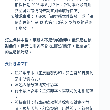
拍攝日期 2026 年 8 月 2 日，證明本路段自起
點至測速設備間未設置測速取締標誌」。
請求事項
：明確寫「請撤銷本件舉發」或「請
依處理細則第 12 條第 1 項第 X 款施以勸導免
予舉發」。
語氣保持中性。
承辦人不是你的對手，他只是在核
對要件。
情緒性用詞不會增加撤銷機率，但會讓你
的重點被淹沒。
要附哪些文件
通知單影本（正反面都影印，背面常印有應到
案處所與方式）
陳述人身分證明文件影本
行車執照影本；主張非本人駕駛時另附相關證
明
證據資料：行車記錄器影片檔與關鍵畫面截
圖、現場照片、租賃契約、出境證明、就醫紀