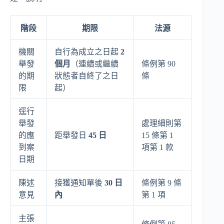
階段
期限
法源
機關
自行為成立之日起
2
舉發
個月
（連續或繼續
條例第 90
的期
狀態者自終了之日
條
限
起）
逕行
舉發
處理細則第
的應
距舉發日
45 日
15 條第 1
到案
項第 1 款
日期
陳述
接獲通知單後
30 日
條例第 9 條
意見
內
第 1 項
主張