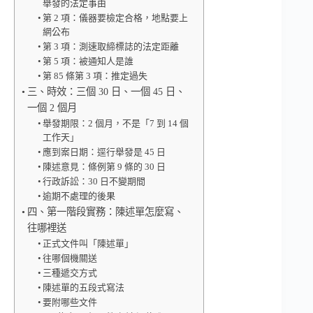
舉發的法定事由
第 2 項：儀器要檢定合格，地點要上
網公布
第 3 項：測速取締標誌的法定距離
第 5 項：被通知人是誰
第 85 條第 3 項：推定過失
三、時效：三個 30 日、一個 45 日、
一個 2 個月
舉發期限：2 個月，不是「7 到 14 個
工作天」
應到案日期：逕行舉發是 45 日
陳述意見：條例第 9 條的 30 日
行政訴訟：30 日不變期間
逾期不處理的後果
四、第一階段實務：陳述單怎麼寫、
往哪裡送
正式文件叫「陳述單」
往哪個機關送
三種遞交方式
陳述單的五段式寫法
要附哪些文件