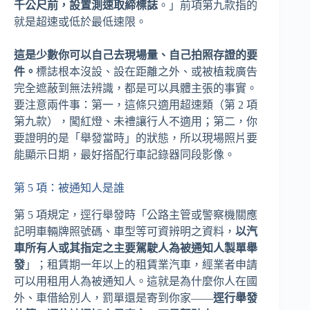
千公尺前，設置測速取締標誌
。」前項第九款指的
就是超速或低於最低速限。
這是少數你可以自己去現場量、自己拍照存證的要
件。
標誌根本沒設、設在距離之外、或被植栽廣告
完全遮蔽到無法辨識，都是可以具體主張的事實。
要注意兩件事：第一，這條只適用超速類（第 2 項
第九款），闖紅燈、未禮讓行人不適用；第二，你
要證明的是「舉發當時」的狀態，所以現場照片要
能顯示日期，最好搭配行車記錄器同段影像。
第 5 項：被通知人是誰
第 5 項規定，逕行舉發時「公路主管或警察機關應
記明車輛牌照號碼、車型等可資辨明之資料，
以汽
車所有人或其指定之主要駕駛人為被通知人製單舉
發
」；租賃期一年以上的租賃業汽車，經業者申請
可以用租用人為被通知人。這就是為什麼你人在國
外、車借給別人，罰單還是寄到你家——
逕行舉發