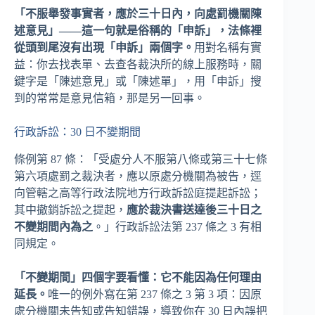
「不服舉發事實者，應於三十日內，向處罰機關陳
述意見」——這一句就是俗稱的「申訴」，法條裡
從頭到尾沒有出現「申訴」兩個字。
用對名稱有實
益：你去找表單、去查各裁決所的線上服務時，關
鍵字是「陳述意見」或「陳述單」，用「申訴」搜
到的常常是意見信箱，那是另一回事。
行政訴訟：30 日不變期間
條例第 87 條：「受處分人不服第八條或第三十七條
第六項處罰之裁決者，應以原處分機關為被告，逕
向管轄之高等行政法院地方行政訴訟庭提起訴訟；
其中撤銷訴訟之提起，
應於裁決書送達後三十日之
不變期間內為之
。」行政訴訟法第 237 條之 3 有相
同規定。
「不變期間」四個字要看懂：它不能因為任何理由
延長。
唯一的例外寫在第 237 條之 3 第 3 項：因原
處分機關未告知或告知錯誤，導致你在 30 日內誤把