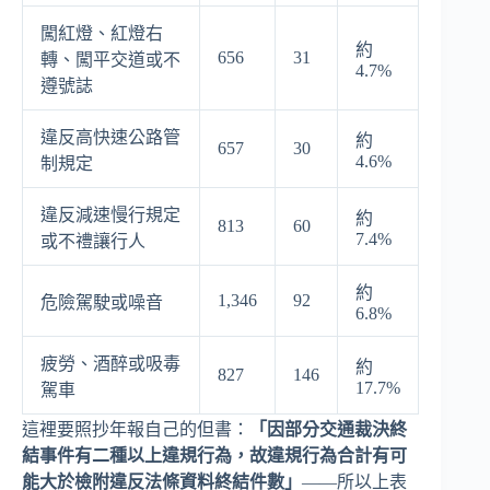
闖紅燈、紅燈右
約
656
31
轉、闖平交道或不
4.7%
遵號誌
違反高快速公路管
約
657
30
4.6%
制規定
違反減速慢行規定
約
813
60
7.4%
或不禮讓行人
約
1,346
92
危險駕駛或噪音
6.8%
疲勞、酒醉或吸毒
約
827
146
17.7%
駕車
這裡要照抄年報自己的但書：
「因部分交通裁決終
結事件有二種以上違規行為，故違規行為合計有可
能大於檢附違反法條資料終結件數」
——所以上表