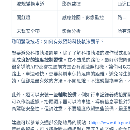
違規變換車道
影像監控
匝道
闖紅燈
感應線圈、影像監控
路口
未繫安全帶
影像分析
所有
聰明駕駛技巧：如何有效預防科技執法罰單？
想要避免科技執法罰單，除了了解科技執法的運作模式和
養成
良好的速度控制習慣
。在不熟悉的路段，最好稍微降
很多導航APP都會提醒前方是否有測速照相機，讓你可以
路上，車速較快，更要與前車保持足夠的距離，避免發生
談，但卻是最有效的方法。不闖紅燈、不違規變換車道、
此外，還可以安裝一些
輔助設備
，例如行車記錄器或抬頭
可以作為證據。抬頭顯示器可以將車速、導航信息等投射
高駕駛安全性。但請注意，不要過度依賴這些設備，最重
建議可以參考交通部公路總局的網站（
https://www.thb.gov.
覽這些資訊，可以讓你對交通規則有更深入的了解，避免