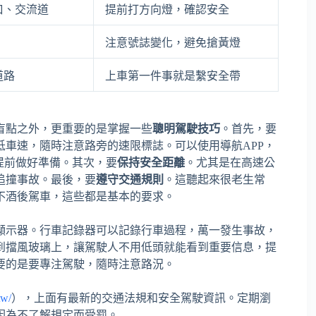
口、交流道
提前打方向燈，確認安全
注意號誌變化，避免搶黃燈
道路
上車第一件事就是繫安全帶
盲點之外，更重要的是掌握一些
聰明駕駛技巧
。首先，要
低車速，隨時注意路旁的速限標誌。可以使用導航APP，
提前做好準備。其次，要
保持安全距離
。尤其是在高速公
追撞事故。最後，要
遵守交通規則
。這聽起來很老生常
不酒後駕車，這些都是基本的要求。
顯示器。行車記錄器可以記錄行車過程，萬一發生事故，
到擋風玻璃上，讓駕駛人不用低頭就能看到重要信息，提
要的是要專注駕駛，隨時注意路況。
tw/
），上面有最新的交通法規和安全駕駛資訊。定期瀏
因為不了解規定而受罰。