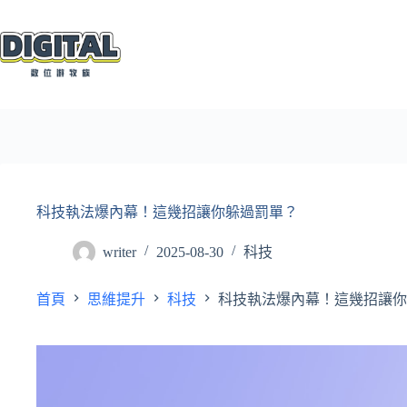
跳
至
主
要
內
容
科技執法爆內幕！這幾招讓你躲過罰單？
writer
2025-08-30
科技
首頁
思維提升
科技
科技執法爆內幕！這幾招讓你