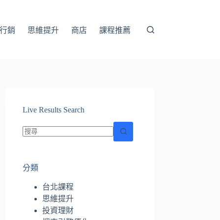
行銷
思維提升
商店
課程推薦
Live Results Search
找
不
分類
到
符
台北課程
合
思維提升
條
投資理財
件