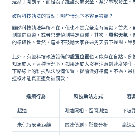
是為了開罰單，而是為了維護交通安全，減少事故發生。
破解科技執法的盲點：哪些情況下不容易被抓？
雖然科技執法無所不在，但也不是完全沒有盲點。首先，
測單向車道，或者只能偵測特定車種。其次，
惡劣天氣
，
的準確性。當然，這並不鼓勵大家在惡劣天氣下違規，畢
此外，有些科技執法設備的
設置位置
也可能存在盲點。例
知駕駛人。這種情況下，如果駕駛人沒有注意到速度變化
下路線上的科技執法設備位置，提前做好準備。不過，最
這樣才能真正避免被罰款。
違規行為
科技執法方式
容
超速
測速照相、區間測速
下坡
未保持安全距離
雷達偵測、影像分析
高速