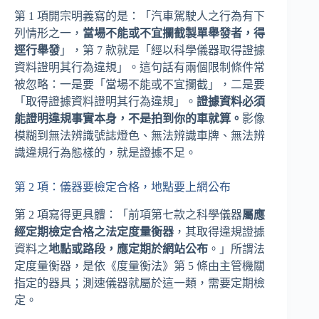
第 1 項開宗明義寫的是：「汽車駕駛人之行為有下
列情形之一，
當場不能或不宜攔截製單舉發者，得
逕行舉發
」，第 7 款就是「經以科學儀器取得證據
資料證明其行為違規」。這句話有兩個限制條件常
被忽略：一是要「當場不能或不宜攔截」，二是要
「取得證據資料證明其行為違規」。
證據資料必須
能證明違規事實本身，不是拍到你的車就算。
影像
模糊到無法辨識號誌燈色、無法辨識車牌、無法辨
識違規行為態樣的，就是證據不足。
第 2 項：儀器要檢定合格，地點要上網公布
第 2 項寫得更具體：「前項第七款之科學儀器
屬應
經定期檢定合格之法定度量衡器
，其取得違規證據
資料之
地點或路段，應定期於網站公布
。」所謂法
定度量衡器，是依《度量衡法》第 5 條由主管機關
指定的器具；測速儀器就屬於這一類，需要定期檢
定。