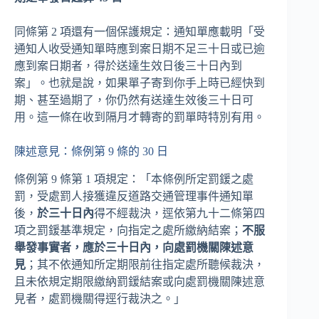
同條第 2 項還有一個保護規定：通知單應載明「受
通知人收受通知單時應到案日期不足三十日或已逾
應到案日期者，得於送達生效日後三十日內到
案」。也就是說，如果單子寄到你手上時已經快到
期、甚至過期了，你仍然有送達生效後三十日可
用。這一條在收到隔月才轉寄的罰單時特別有用。
陳述意見：條例第 9 條的 30 日
條例第 9 條第 1 項規定：「本條例所定罰鍰之處
罰，受處罰人接獲違反道路交通管理事件通知單
後，
於三十日內
得不經裁決，逕依第九十二條第四
項之罰鍰基準規定，向指定之處所繳納結案；
不服
舉發事實者，應於三十日內，向處罰機關陳述意
見
；其不依通知所定期限前往指定處所聽候裁決，
且未依規定期限繳納罰鍰結案或向處罰機關陳述意
見者，處罰機關得逕行裁決之。」