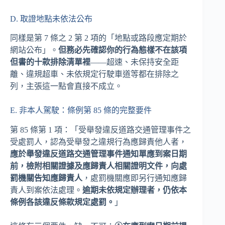
D. 取證地點未依法公布
同樣是第 7 條之 2 第 2 項的「地點或路段應定期於
網站公布」。
但務必先確認你的行為態樣不在該項
但書的十款排除清單裡
——超速、未保持安全距
離、違規超車、未依規定行駛車道等都在排除之
列，主張這一點會直接不成立。
E. 非本人駕駛：條例第 85 條的完整要件
第 85 條第 1 項：「受舉發違反道路交通管理事件之
受處罰人，認為受舉發之違規行為應歸責他人者，
應於舉發違反道路交通管理事件通知單應到案日期
前，檢附相關證據及應歸責人相關證明文件，向處
罰機關告知應歸責人
，處罰機關應即另行通知應歸
責人到案依法處理。
逾期未依規定辦理者，仍依本
條例各該違反條款規定處罰。
」