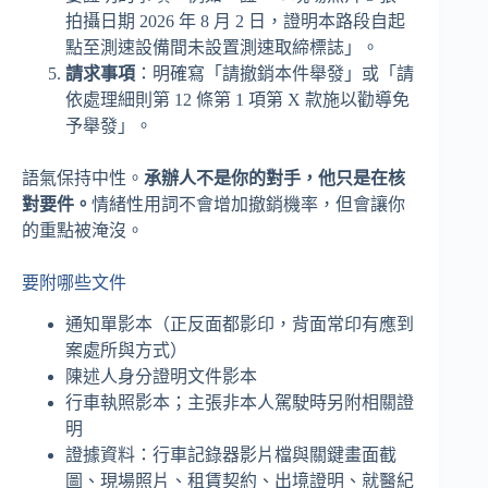
拍攝日期 2026 年 8 月 2 日，證明本路段自起
點至測速設備間未設置測速取締標誌」。
請求事項
：明確寫「請撤銷本件舉發」或「請
依處理細則第 12 條第 1 項第 X 款施以勸導免
予舉發」。
語氣保持中性。
承辦人不是你的對手，他只是在核
對要件。
情緒性用詞不會增加撤銷機率，但會讓你
的重點被淹沒。
要附哪些文件
通知單影本（正反面都影印，背面常印有應到
案處所與方式）
陳述人身分證明文件影本
行車執照影本；主張非本人駕駛時另附相關證
明
證據資料：行車記錄器影片檔與關鍵畫面截
圖、現場照片、租賃契約、出境證明、就醫紀