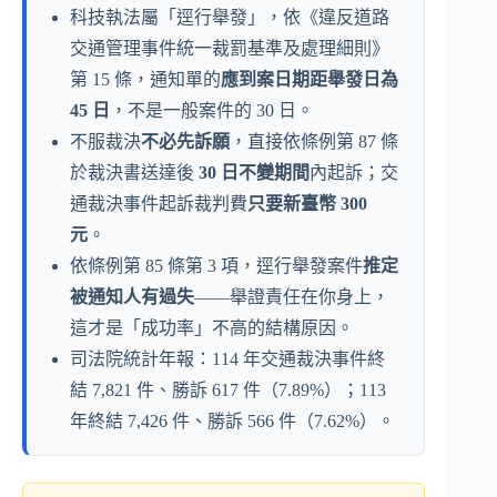
科技執法屬「逕行舉發」，依《違反道路
交通管理事件統一裁罰基準及處理細則》
第 15 條，通知單的
應到案日期距舉發日為
45 日
，不是一般案件的 30 日。
不服裁決
不必先訴願
，直接依條例第 87 條
於裁決書送達後
30 日不變期間
內起訴；交
通裁決事件起訴裁判費
只要新臺幣 300
元
。
依條例第 85 條第 3 項，逕行舉發案件
推定
被通知人有過失
——舉證責任在你身上，
這才是「成功率」不高的結構原因。
司法院統計年報：114 年交通裁決事件終
結 7,821 件、勝訴 617 件（7.89%）；113
年終結 7,426 件、勝訴 566 件（7.62%）。