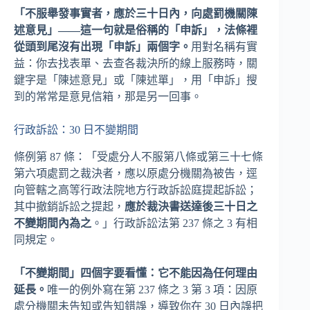
「不服舉發事實者，應於三十日內，向處罰機關陳
述意見」——這一句就是俗稱的「申訴」，法條裡
從頭到尾沒有出現「申訴」兩個字。
用對名稱有實
益：你去找表單、去查各裁決所的線上服務時，關
鍵字是「陳述意見」或「陳述單」，用「申訴」搜
到的常常是意見信箱，那是另一回事。
行政訴訟：30 日不變期間
條例第 87 條：「受處分人不服第八條或第三十七條
第六項處罰之裁決者，應以原處分機關為被告，逕
向管轄之高等行政法院地方行政訴訟庭提起訴訟；
其中撤銷訴訟之提起，
應於裁決書送達後三十日之
不變期間內為之
。」行政訴訟法第 237 條之 3 有相
同規定。
「不變期間」四個字要看懂：它不能因為任何理由
延長。
唯一的例外寫在第 237 條之 3 第 3 項：因原
處分機關未告知或告知錯誤，導致你在 30 日內誤把