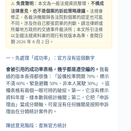
⚠️
免責聲明
：本文為一般法規資訊整理，
不構成
法律意見，也不是個案的訴訟策略建議
。法規會
修正、各裁決機關與各法院對個案的認定也可能
不同。涉及你自己那張罰單的判斷，請洽律師或
所屬地方政府的交通事件裁決所；本文所引法條
以全國法規資料庫的現行有效版本為準，查閱日
期 2026 年 8 月 2 日。
一、先處理「成功率」：官方沒有這個數字
會被引用的成功率表格，幾乎都是憑空編的。
我看
過的版本長得都很像：「設備校準問題 70%、標示
不清 60%、緊急避難 50%、非本人駕駛 30%」。這
種表格有兩個一眼可辨的破綻。第一，它沒有標示
資料年度、樣本數與統計機關；第二，它把「申訴
理由」當成分類軸，可是沒有任何機關是按照申訴
理由在分類統計案件的。
陳述意見階段：查無官方統計