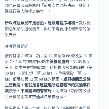
項也在母法層級寫明「前項處罰於裁決前，應給予
違規行為人陳述之機會」。
所以陳述意見不是恩惠，是法定程序權利。
裁決機
關必須給你這個機會，你也不需要用任何懇求的語
氣去要。
往哪個機關送
依條例第 8 條第 1 項，第 12 條至第 68 條及第 92 條
第 7、8 項的違規
由公路主管機關處罰
，第 69 條至
第 84 條由警察機關處罰。科技執法常見的超速（第
40 條）、闖紅燈（第 53 條）、危險駕駛（第 43
條）都落在第 12 至 68 條的範圍，
處罰機關是公路
主管機關，也就是各區監理所或直轄市的交通事件
裁決所，不是開單的警察局。
同條第 3 項規定公路
主管機關應設置交通裁決單位辦理。
這是很多人第一步就走錯的地方：把陳述單寄回舉