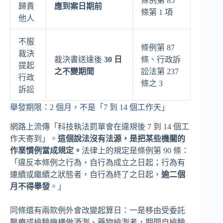
條例第 85
歸責
應到案日期前
條第 1 項
他人
不服
條例第 87
裁決
裁決書送達後
30 日
條、行政訴
提起
之不變期間
訟法第 237
行政
條之 3
訴訟
舉發期限：2 個月，不是「7 到 14 個工作天」
網路上流傳「科技執法罰單會在違規後 7 到 14 個工
作天寄到」。
這個說法沒有法源，是把某些機關的
作業慣例當成規定。
法律上的規定是條例第 90 條：
「違反本條例之行為，自行為成立之日起；行為有
連續或繼續之狀態者，自行為終了之日起，
逾二個
月不得舉發
。」
同條還有兩款例外會改變起算日：一是移由受委託
醫療或檢驗機構做酒測、藥物檢測者，期間自檢驗