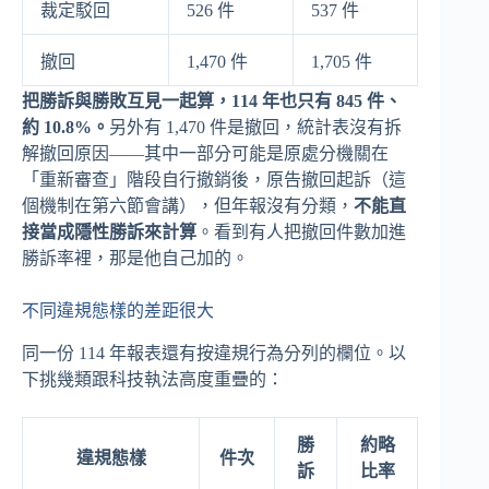
裁定駁回
526 件
537 件
撤回
1,470 件
1,705 件
把勝訴與勝敗互見一起算，114 年也只有 845 件、
約 10.8%。
另外有 1,470 件是撤回，統計表沒有拆
解撤回原因——其中一部分可能是原處分機關在
「重新審查」階段自行撤銷後，原告撤回起訴（這
個機制在第六節會講），但年報沒有分類，
不能直
接當成隱性勝訴來計算
。看到有人把撤回件數加進
勝訴率裡，那是他自己加的。
不同違規態樣的差距很大
同一份 114 年報表還有按違規行為分列的欄位。以
下挑幾類跟科技執法高度重疊的：
勝
約略
違規態樣
件次
訴
比率