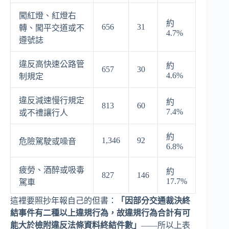
闖紅燈、紅燈右
約
656
31
轉、闖平交道或不
4.7%
遵號誌
違反高快速公路管
約
657
30
4.6%
制規定
違反減速慢行規定
約
813
60
7.4%
或不禮讓行人
約
1,346
92
危險駕駛或噪音
6.8%
疲勞、酒醉或吸毒
約
827
146
17.7%
駕車
這裡要照抄年報自己的但書：
「因部分交通裁決終
結事件有二種以上違規行為，故違規行為合計有可
能大於檢附違反法條資料終結件數」
——所以上表