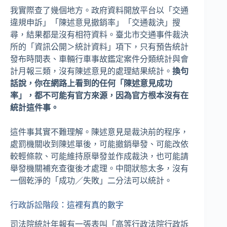
我實際查了幾個地方。政府資料開放平台以「交通
違規申訴」「陳述意見撤銷率」「交通裁決」搜
尋，結果都是沒有相符資料。臺北市交通事件裁決
所的「資訊公開＞統計資料」項下，只有預告統計
發布時間表、車輛行車事故鑑定案件分類統計與會
計月報三類，沒有陳述意見的處理結果統計。
換句
話說，你在網路上看到的任何「陳述意見成功
率」，都不可能有官方來源，因為官方根本沒有在
統計這件事。
這件事其實不難理解。陳述意見是裁決前的程序，
處罰機關收到陳述單後，可能撤銷舉發、可能改依
較輕條款、可能維持原舉發並作成裁決，也可能請
舉發機關補充查復後才處理。中間狀態太多，沒有
一個乾淨的「成功／失敗」二分法可以統計。
行政訴訟階段：這裡有真的數字
司法院統計年報有一張表叫「高等行政法院行政訴