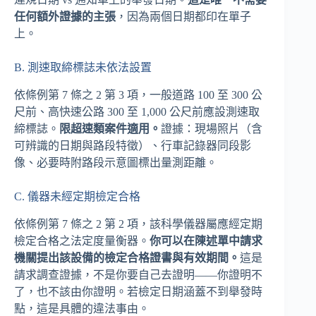
任何額外證據的主張
，因為兩個日期都印在單子
上。
B. 測速取締標誌未依法設置
依條例第 7 條之 2 第 3 項，一般道路 100 至 300 公
尺前、高快速公路 300 至 1,000 公尺前應設測速取
締標誌。
限超速類案件適用。
證據：現場照片（含
可辨識的日期與路段特徵）、行車記錄器同段影
像、必要時附路段示意圖標出量測距離。
C. 儀器未經定期檢定合格
依條例第 7 條之 2 第 2 項，該科學儀器屬應經定期
檢定合格之法定度量衡器。
你可以在陳述單中請求
機關提出該設備的檢定合格證書與有效期間。
這是
請求調查證據，不是你要自己去證明——你證明不
了，也不該由你證明。若檢定日期涵蓋不到舉發時
點，這是具體的違法事由。