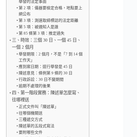
舉發的法定事由
第 2 項：儀器要檢定合格，地點要上
網公布
第 3 項：測速取締標誌的法定距離
第 5 項：被通知人是誰
第 85 條第 3 項：推定過失
三、時效：三個 30 日、一個 45 日、
一個 2 個月
舉發期限：2 個月，不是「7 到 14 個
工作天」
應到案日期：逕行舉發是 45 日
陳述意見：條例第 9 條的 30 日
行政訴訟：30 日不變期間
逾期不處理的後果
四、第一階段實務：陳述單怎麼寫、
往哪裡送
正式文件叫「陳述單」
往哪個機關送
三種遞交方式
陳述單的五段式寫法
要附哪些文件