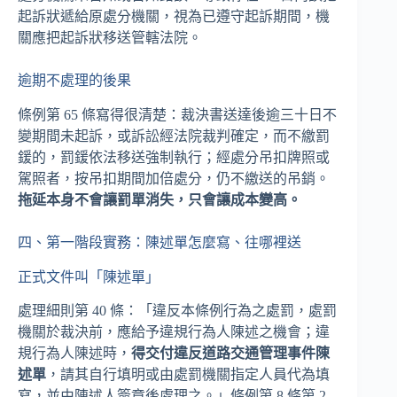
起訴狀遞給原處分機關，視為已遵守起訴期間，機
關應把起訴狀移送管轄法院。
逾期不處理的後果
條例第 65 條寫得很清楚：裁決書送達後逾三十日不
變期間未起訴，或訴訟經法院裁判確定，而不繳罰
鍰的，罰鍰依法移送強制執行；經處分吊扣牌照或
駕照者，按吊扣期間加倍處分，仍不繳送的吊銷。
拖延本身不會讓罰單消失，只會讓成本變高。
四、第一階段實務：陳述單怎麼寫、往哪裡送
正式文件叫「陳述單」
處理細則第 40 條：「違反本條例行為之處罰，處罰
機關於裁決前，應給予違規行為人陳述之機會；違
規行為人陳述時，
得交付違反道路交通管理事件陳
述單
，請其自行填明或由處罰機關指定人員代為填
寫，並由陳述人簽章後處理之。」條例第 8 條第 2