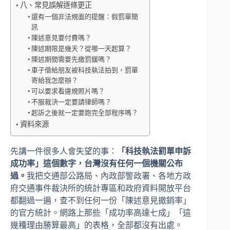
八、常見誤解逐條更正
還有一個非法規面的提醒：假罰單簡
訊
陳述意見要付費嗎？
陳述期限是幾天？從哪一天起算？
陳述期間需要先繳罰鍰嗎？
車子借給朋友被科技執法拍到，罰單
寄給我怎麼辦？
可以要求看違規照片嗎？
不服裁決一定要請律師嗎？
起訴之後就一定要跑完全部程序嗎？
資料來源
先講一件很多人會失望的事：
「科技執法罰單申訴
成功率」這個數字，台灣沒有任何一個機關公布
過。
我把交通部公路局、內政部警政署、各地方政
府交通事件裁決所的統計專區和政府資料開放平台
都翻過一遍，查不到任何一份「陳述意見撤銷率」
的官方統計。網路上那些「成功率高達七成」「這
幾種理由勝算最高」的表格，全部都沒有出處。