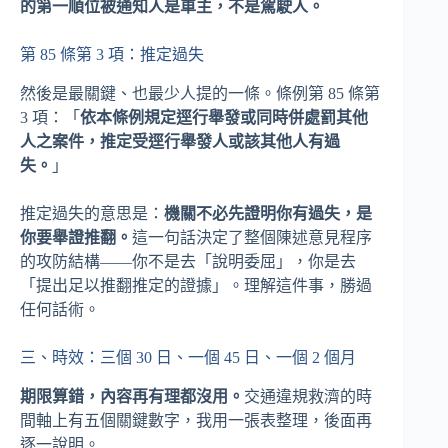
的第一順位被通知人是車主，不是駕駛人。
第 85 條第 3 項：推定過失
然後是最關鍵、也最少人提的一條。條例第 85 條第
3 項：「
依本條例規定逕行舉發或同時併處罰其他
人之案件，推定受逕行舉發人或該其他人有過
失。
」
推定過失的意思是：
機關不必先證明你有過失，是
你要舉證推翻。
這一句話決定了整個陳述意見程序
的攻防結構——你不是去「說明委屈」，你是去
「提出足以推翻推定的證據」。理解這件事，勝過
任何話術。
三、時效：三個 30 日、一個 45 日、一個 2 個月
期限算錯，內容再有理都沒用。
交通違規救濟的時
間軸上有五個關鍵數字，我用一張表整理，後面再
逐一說明。