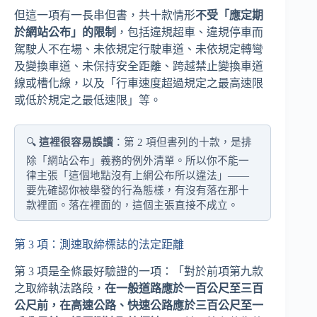
但這一項有一長串但書，共十款情形
不受「應定期
於網站公布」的限制
，包括違規超車、違規停車而
駕駛人不在場、未依規定行駛車道、未依規定轉彎
及變換車道、未保持安全距離、跨越禁止變換車道
線或槽化線，以及「行車速度超過規定之最高速限
或低於規定之最低速限」等。
🔍
這裡很容易誤讀
：第 2 項但書列的十款，是排
除「網站公布」義務的例外清單。所以你不能一
律主張「這個地點沒有上網公布所以違法」——
要先確認你被舉發的行為態樣，有沒有落在那十
款裡面。落在裡面的，這個主張直接不成立。
第 3 項：測速取締標誌的法定距離
第 3 項是全條最好驗證的一項：「對於前項第九款
之取締執法路段，
在一般道路應於一百公尺至三百
公尺前，在高速公路、快速公路應於三百公尺至一