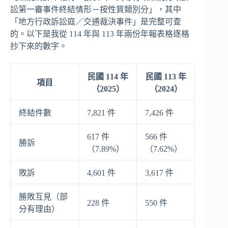
訟第一審事件終結情形－按性質類別分」，其中
「地方行政訴訟庭／交通裁決事件」是完整可查
的。以下是我從 114 年與 113 年兩份年報表格逐格
抄下來的數字。
民國 114 年
民國 113 年
項目
（2025）
（2024）
終結件數
7,821 件
7,426 件
617 件
566 件
勝訴
（7.89%）
（7.62%）
敗訴
4,601 件
3,617 件
勝敗互見（部
228 件
550 件
分有理由）