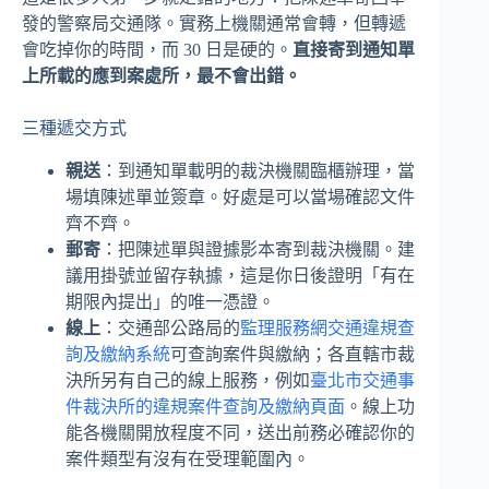
發的警察局交通隊。實務上機關通常會轉，但轉遞
會吃掉你的時間，而 30 日是硬的。
直接寄到通知單
上所載的應到案處所，最不會出錯。
三種遞交方式
親送
：到通知單載明的裁決機關臨櫃辦理，當
場填陳述單並簽章。好處是可以當場確認文件
齊不齊。
郵寄
：把陳述單與證據影本寄到裁決機關。建
議用掛號並留存執據，這是你日後證明「有在
期限內提出」的唯一憑證。
線上
：交通部公路局的
監理服務網交通違規查
詢及繳納系統
可查詢案件與繳納；各直轄市裁
決所另有自己的線上服務，例如
臺北市交通事
件裁決所的違規案件查詢及繳納頁面
。線上功
能各機關開放程度不同，送出前務必確認你的
案件類型有沒有在受理範圍內。