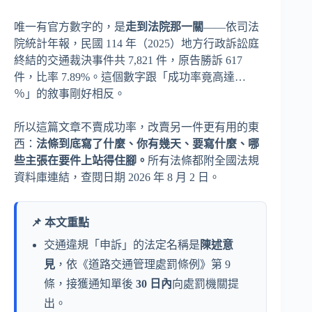
唯一有官方數字的，是
走到法院那一關
——依司法
院統計年報，民國 114 年（2025）地方行政訴訟庭
終結的交通裁決事件共 7,821 件，原告勝訴 617
件，比率 7.89%。這個數字跟「成功率竟高達…
％」的敘事剛好相反。
所以這篇文章不賣成功率，改賣另一件更有用的東
西：
法條到底寫了什麼、你有幾天、要寫什麼、哪
些主張在要件上站得住腳。
所有法條都附全國法規
資料庫連結，查閱日期 2026 年 8 月 2 日。
📌 本文重點
交通違規「申訴」的法定名稱是
陳述意
見
，依《道路交通管理處罰條例》第 9
條，接獲通知單後
30 日內
向處罰機關提
出。