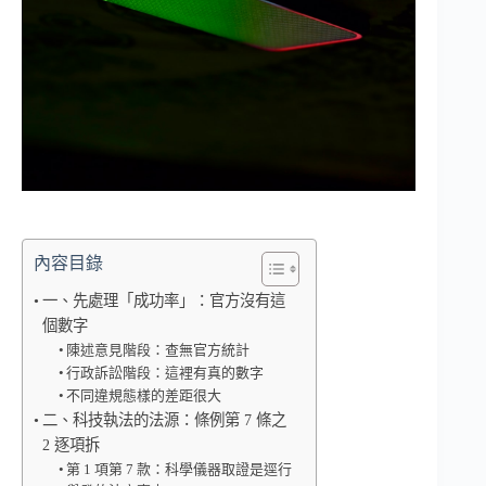
內容目錄
一、先處理「成功率」：官方沒有這
個數字
陳述意見階段：查無官方統計
行政訴訟階段：這裡有真的數字
不同違規態樣的差距很大
二、科技執法的法源：條例第 7 條之
2 逐項拆
第 1 項第 7 款：科學儀器取證是逕行