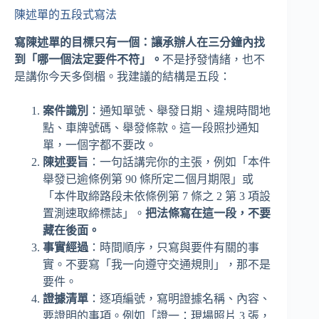
陳述單的五段式寫法
寫陳述單的目標只有一個：讓承辦人在三分鐘內找
到「哪一個法定要件不符」。
不是抒發情緒，也不
是講你今天多倒楣。我建議的結構是五段：
案件識別
：通知單號、舉發日期、違規時間地
點、車牌號碼、舉發條款。這一段照抄通知
單，一個字都不要改。
陳述要旨
：一句話講完你的主張，例如「本件
舉發已逾條例第 90 條所定二個月期限」或
「本件取締路段未依條例第 7 條之 2 第 3 項設
置測速取締標誌」。
把法條寫在這一段，不要
藏在後面。
事實經過
：時間順序，只寫與要件有關的事
實。不要寫「我一向遵守交通規則」，那不是
要件。
證據清單
：逐項編號，寫明證據名稱、內容、
要證明的事項。例如「證一：現場照片 3 張，