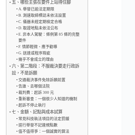
五、哪些主張在要件上站得住腳
A. 舉發已逾法定期限
B. 測速取締標誌未依法設置
C. 儀器未經定期檢定合格
D. 取證地點未依法公布
E. 非本人駕駛：條例第 85 條的完整
要件
F. 情節輕微、應予勸導
G. 送達或程序瑕疵
幾乎不會成立的理由
六、第二階段：不服裁決要走行政訴
訟，不是訴願
交通裁決事件免除訴願前置
告誰、去哪個法院
裁判費：起訴 300 元
重新審查：一個很少人知道的機制
起訴不停止執行
七、金額、記點與成本試算
常見科技執法項目的法定罰鍰
逕行舉發不記違規點數
值不值得爭：一個誠實的算法