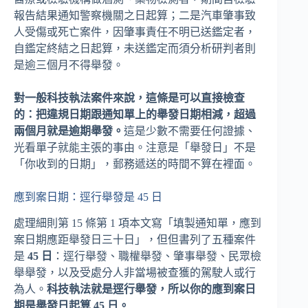
報告結果通知警察機關之日起算；二是汽車肇事致
人受傷或死亡案件，因肇事責任不明已送鑑定者，
自鑑定終結之日起算，未送鑑定而須分析研判者則
是逾三個月不得舉發。
對一般科技執法案件來說，這條是可以直接檢查
的：把違規日期跟通知單上的舉發日期相減，超過
兩個月就是逾期舉發。
這是少數不需要任何證據、
光看單子就能主張的事由。注意是「舉發日」不是
「你收到的日期」，郵務遞送的時間不算在裡面。
應到案日期：逕行舉發是 45 日
處理細則第 15 條第 1 項本文寫「填製通知單，應到
案日期應距舉發日三十日」，但但書列了五種案件
是
45 日
：逕行舉發、職權舉發、肇事舉發、民眾檢
舉舉發，以及受處分人非當場被查獲的駕駛人或行
為人。
科技執法就是逕行舉發，所以你的應到案日
期是舉發日起算 45 日。