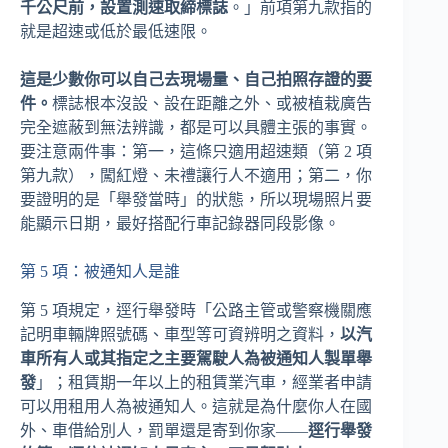
千公尺前，設置測速取締標誌
。」前項第九款指的
就是超速或低於最低速限。
這是少數你可以自己去現場量、自己拍照存證的要
件。
標誌根本沒設、設在距離之外、或被植栽廣告
完全遮蔽到無法辨識，都是可以具體主張的事實。
要注意兩件事：第一，這條只適用超速類（第 2 項
第九款），闖紅燈、未禮讓行人不適用；第二，你
要證明的是「舉發當時」的狀態，所以現場照片要
能顯示日期，最好搭配行車記錄器同段影像。
第 5 項：被通知人是誰
第 5 項規定，逕行舉發時「公路主管或警察機關應
記明車輛牌照號碼、車型等可資辨明之資料，
以汽
車所有人或其指定之主要駕駛人為被通知人製單舉
發
」；租賃期一年以上的租賃業汽車，經業者申請
可以用租用人為被通知人。這就是為什麼你人在國
外、車借給別人，罰單還是寄到你家——
逕行舉發