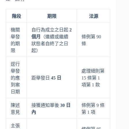
階段
期限
法源
機關
自行為成立之日起
2
舉發
個月
（連續或繼續
條例第 90
的期
狀態者自終了之日
條
限
起）
逕行
舉發
處理細則第
的應
距舉發日
45 日
15 條第 1
到案
項第 1 款
日期
陳述
接獲通知單後
30 日
條例第 9 條
意見
內
第 1 項
主張