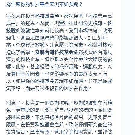
為什麼你的科技基金表現不如預期？
很多人在投資
科技基金
時，都抱持著「科技業＝高
成長」的迷思。然而，現實往往比想像更複雜。
科
技股
的波動性本來就比較高，受到市場情緒、政策
變化、甚至是國際局勢的影響都很大。加上近年
來，全球經濟放緩、升息壓力等因素，都對科技股
造成了衝擊。
安聯台灣科技基金
雖然投資於台灣具
潛力的科技企業，但也難以完全倖免於大環境的影
響。此外，基金經理人的操作策略、選股能力，以
及費用率等因素，也會影響基金的最終表現。所
以，如果你的
科技基金
表現不如預期，並不是你運
氣不好，而是有很多複雜的因素在作用。
別忘了，投資是一個長期抗戰，短期的波動在所難
免。更重要的是，要了解自己投資的標的，並且做
好風險管理。不要只聽信片面的資訊，更不要盲目
跟風。在投資
科技基金
之前，務必仔細研究基金的
投資組合、歷史績效、費用率等相關資訊，並評估