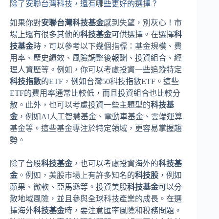
除了安聯台灣科技，還有哪些更好的選擇？
如果你對
安聯台灣科技基金
感到失望，別灰心！市
場上還有很多其他的
科技基金
可供選擇。在選擇
科
技基金
時，可以參考以下幾個指標：基金規模、費
用率、歷史績效、風險調整後報酬、投資組合、經
理人資歷等。例如，你可以考慮投資一些追蹤特定
科技指數
的ETF，例如台灣50科技指數ETF。這些
ETF的費用率通常比較低，而且投資組合也比較分
散。此外，也可以考慮投資一些主題型的
科技基
金
，例如AI人工智慧基金、電動車基金、雲端運算
基金等。這些基金專注於特定領域，更容易掌握趨
勢。
除了台股
科技基金
，也可以考慮投資海外的
科技基
金
。例如，美股市場上有許多知名的
科技股
，例如
蘋果、微軟、亞馬遜等。投資美股
科技基金
可以分
散地域風險，並且參與全球科技產業的成長。在選
擇海外
科技基金
時，要注意匯率風險和稅務問題。