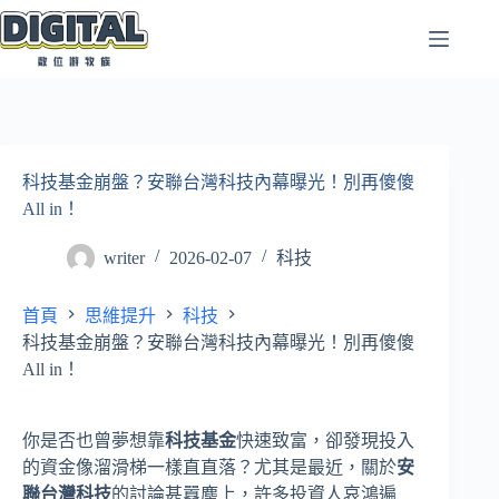
跳
至
主
要
內
容
科技基金崩盤？安聯台灣科技內幕曝光！別再傻傻
All in！
writer
2026-02-07
科技
首頁
思維提升
科技
科技基金崩盤？安聯台灣科技內幕曝光！別再傻傻
All in！
你是否也曾夢想靠
科技基金
快速致富，卻發現投入
的資金像溜滑梯一樣直直落？尤其是最近，關於
安
聯台灣科技
的討論甚囂塵上，許多投資人哀鴻遍