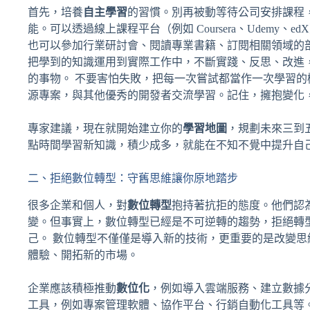
首先，培養
自主學習
的習慣。別再被動等待公司安排課程
能。可以透過線上課程平台（例如 Coursera、Udem
也可以參加行業研討會、閱讀專業書籍、訂閱相關領域的
把學到的知識運用到實際工作中，不斷實踐、反思、改進
的事物。 不要害怕失敗，把每一次嘗試都當作一次學習的機
源專案，與其他優秀的開發者交流學習。記住，擁抱變化
專家建議，現在就開始建立你的
學習地圖
，規劃未來三到
點時間學習新知識，積少成多，就能在不知不覺中提升自
二、拒絕數位轉型：守舊思維讓你原地踏步
很多企業和個人，對
數位轉型
抱持著抗拒的態度。他們認
變。但事實上，數位轉型已經是不可逆轉的趨勢，拒絕轉
己。 數位轉型不僅僅是導入新的技術，更重要的是改變
體驗、開拓新的市場。
企業應該積極推動
數位化
，例如導入雲端服務、建立數據
工具，例如專案管理軟體、協作平台、行銷自動化工具等