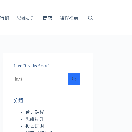
行銷
思維提升
商店
課程推薦
Live Results Search
找
不
分類
到
符
台北課程
合
思維提升
條
投資理財
件