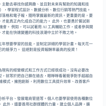
，主動去尋找你感興趣、並且對未來有幫助的知識和技
y、edX），學習程式設計、數據分析、數位行銷等熱門技能。
部落格和電子報，隨時掌握最新的資訊。更重要的是，要
，才能真正內化成自己的能力。 此外，也要勇於嘗試新
會。 例如，可以試著用 AI 工具輔助工作，或者參與開
，才能在快速變遷的科技浪潮中立於不敗之地。
五年想要學習的技能，並制定詳細的學習計畫。每天花一
己的競爭力。 這絕對是投資報酬率最高的投資！
為現有的經營模式和工作方式已經很成功，沒有必要改
型，就等於把自己鎖在過去，眼睜睜看著競爭對手超越自
思維模式，擁抱創新，利用數位工具提升效率、改善客戶
分析平台、發展電商管道等。個人也要學習使用各種數位
。 此外，還要善用社群媒體的力量，建立個人品牌，擴