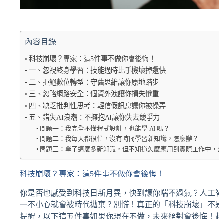
內容目錄
科技崩壞？專家：這5件事不做你會後悔！
一、忽視終身學習：技能過時比手機壞掉還快
二、拒絕數位轉型：守舊思維讓你原地踏步
三、忽略網路安全：個資外洩讓你損失慘重
四、缺乏批判性思考：輕信假訊息讓你被操弄
五、錯失AI浪潮：不擁抱AI讓你失去競爭力
問題一：我完全不懂程式設計，也能學 AI 嗎？
問題二：我每天都很忙，沒有時間學習新知識，怎麼辦？
問題三：學了這麼多新知識，但不知道怎麼應用到實際工作中，
科技崩壞？專家：這5件事不做你會後悔！
你是否也感受到科技日新月異，快到讓你喘不過氣？人工
一不小心就會被時代拋棄？別慌！真正的「科技崩壞」不
提醒，以下這五件事如果你現在不做，未來絕對會後悔！