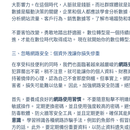
大影響力。在這個時代，人脈就是錢脈，而社群媒體就是
數據是驅動決策的關鍵，企業和個人都應該學會分析數據
分析網站流量、客戶行為、銷售數據等，了解市場趨勢和
不要害怕改變，勇敢地踏出舒適圈。 數位轉型是一個持
進，才能在數位時代取得成功。 現在就開始你的數位轉型
三、忽略網路安全：個資外洩讓你損失慘重
在享受科技便利的同時，我們也面臨著越來越嚴峻的
網路
犯罪層出不窮，稍不注意，就可能讓你的個人資料、財務
持著僥倖的心理，認為自己不會那麼倒楣。但事實上，網
害者，損失可能難以估量。 因此，加強網路安全防護，絕
首先，要養成良好的
網路使用習慣
。 不要隨意點擊不明連結
敏感操作。 定期更換密碼，並且使用強度較高的密碼，避
防毒軟體、防火牆等安全工具，並且定期更新，確保其能
意識
。 學習辨識各種網路詐騙手法，例如釣魚郵件、假冒
方的話。 此外，要定期備份重要資料，以防止資料遺失或