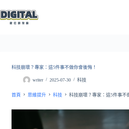
跳
至
主
要
內
容
科技崩壞？專家：這5件事不做你會後悔！
writer
2025-07-30
科技
首頁
思維提升
科技
科技崩壞？專家：這5件事不