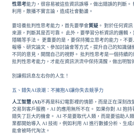
性思考
能力，很容易被這些資訊誤導，做出錯誤的判斷。
利用，散播不實言論，造成社會動盪。
要培養批判性思考能力，首先要學會
質疑
。 對於任何資
來源，判斷其是否可靠。 此外，要學習分析資訊的邏輯，
隱瞞等手法。 更重要的是，要保持獨立思考的能力，不要
報導、研究論文、參加討論會等方式，提升自己的知識儲
不同的意見，開闊自己的視野。 批判性思考是一個持續的
批判性思考能力，才能在資訊洪流中保持清醒，做出明智
別讓假訊息左右你的人生！
五、錯失AI浪潮：不擁抱AI讓你失去競爭力
人工智慧 (AI)
不再是科幻電影裡的情節，而是正在深刻改
交易到客戶服務，AI 的應用無所不在。 如果你對 AI
錯失了巨大的機會。 AI 不是要取代人類，而是要協助人
業都開始導入 AI 技術，例如利用 AI 進行數據分析、生
能會被時代淘汰。