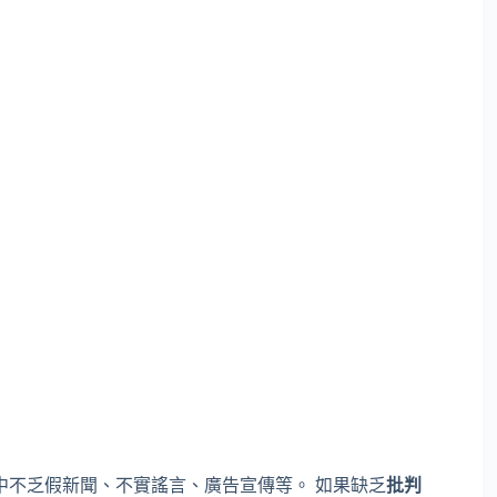
中不乏假新聞、不實謠言、廣告宣傳等。 如果缺乏
批判