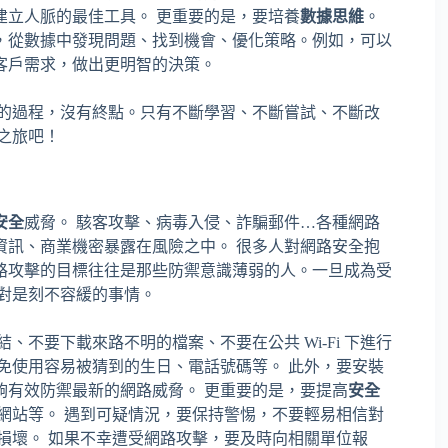
建立人脈的最佳工具。 更重要的是，要培養
數據思維
。
，從數據中發現問題、找到機會、優化策略。例如，可以
客戶需求，做出更明智的決策。
續的過程，沒有終點。只有不斷學習、不斷嘗試、不斷改
之旅吧！
安全
威脅。 駭客攻擊、病毒入侵、詐騙郵件…各種網路
資訊、商業機密暴露在風險之中。 很多人對網路安全抱
路攻擊的目標往往是那些防禦意識薄弱的人。一旦成為受
對是刻不容緩的事情。
、不要下載來路不明的檔案、不要在公共 Wi-Fi 下進行
免使用容易被猜到的生日、電話號碼等。 此外，要安裝
夠有效防禦最新的網路威脅。 更重要的是，要提高
安全
網站等。 遇到可疑情況，要保持警惕，不要輕易相信對
損壞。 如果不幸遭受網路攻擊，要及時向相關單位報